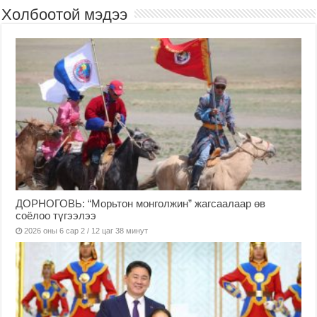
Холбоотой мэдээ
ДОРНОГОВЬ: “Морьтон монголжин” жагсаалаар өв
соёлоо түгээлээ
2026 оны 6 сар 2 / 12 цаг 38 минут