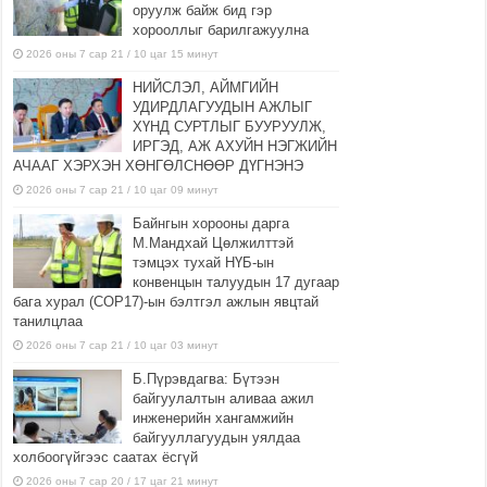
оруулж байж бид гэр
хорооллыг барилгажуулна
2026 оны 7 сар 21 / 10 цаг 15 минут
НИЙСЛЭЛ, АЙМГИЙН
УДИРДЛАГУУДЫН АЖЛЫГ
ХҮНД СУРТЛЫГ БУУРУУЛЖ,
ИРГЭД, АЖ АХУЙН НЭГЖИЙН
АЧААГ ХЭРХЭН ХӨНГӨЛСНӨӨР ДҮГНЭНЭ
2026 оны 7 сар 21 / 10 цаг 09 минут
Байнгын хорооны дарга
М.Мандхай Цөлжилттэй
тэмцэх тухай НҮБ-ын
конвенцын талуудын 17 дугаар
бага хурал (СОР17)-ын бэлтгэл ажлын явцтай
танилцлаа
2026 оны 7 сар 21 / 10 цаг 03 минут
Б.Пүрэвдагва: Бүтээн
байгуулалтын аливаа ажил
инженерийн хангамжийн
байгууллагуудын уялдаа
холбоогүйгээс саатах ёсгүй
2026 оны 7 сар 20 / 17 цаг 21 минут