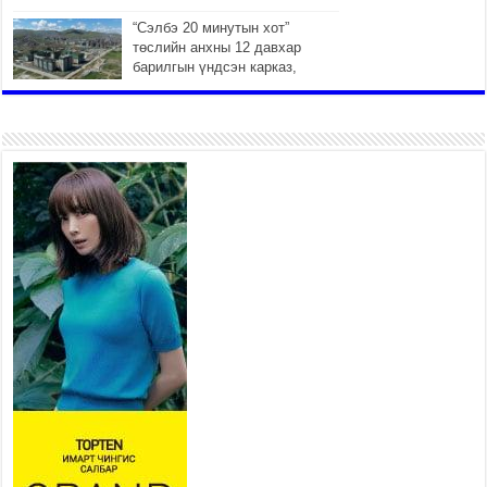
“Сэлбэ 20 минутын хот”
төслийн анхны 12 давхар
барилгын үндсэн карказ,
цутгалтын ажил дууслаа
2026 оны 7 сар 20 / 17 цаг 17 минут
Мопед, скүүтер, тэдгээртэй
адилтгах үзүүлэлт бүхий
тээврийн хэрэгсэлтэй
холбоотой нийслэлийн засаг
дарга захирамж гаргалаа
2026 оны 7 сар 20 / 17 цаг 11 минут
Төв цэвэрлэх байгууламжид
хоногт дунджаар 3 тонн хатуу
хог хаягдал ирж байна
2026 оны 7 сар 20 / 12 цаг 06 минут
“Эхийн алдар” одонгийн
шаардлагыг хөнгөрүүллээ
2026 оны 7 сар 20 / 11 цаг 51 минут
“Жил бүрийн өвөл, жил бүрийн ижил асуудал”