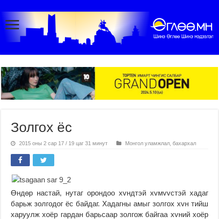
Золгох ёс
2015 оны 2 сар 17 / 19 цаг 31 минут
Монгол уламжлал, бахархал
Өндөр настай, нутаг орондоо хvндтэй хvмvvстэй хадаг
барьж золгодог ёс байдаг. Хадагны амыг золгох хvн тийш
харуулж хоёр гардан барьсаар золгож байгаа хvний хоёр