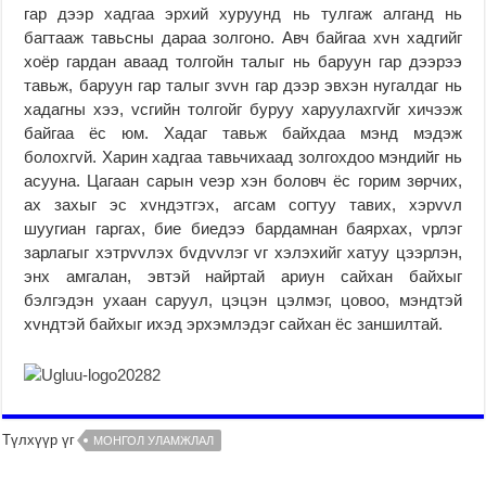
гар дээр хадгаа эрхий хуруунд нь тулгаж алганд нь
багтааж тавьсны дараа золгоно. Авч байгаа хvн хадгийг
хоёр гардан аваад толгойн талыг нь баруун гар дээрээ
тавьж, баруун гар талыг зvvн гар дээр эвхэн нугалдаг нь
хадагны хээ, vсгийн толгойг буруу харуулахгvйг хичээж
байгаа ёс юм. Хадаг тавьж байхдаа мэнд мэдэж
болохгvй. Харин хадгаа тавьчихаад золгохдоо мэндийг нь
асууна. Цагаан сарын vеэр хэн боловч ёс горим зөрчих,
ах захыг эс хvндэтгэх, агсам согтуу тавих, хэрvvл
шуугиан гаргах, бие биедээ бардамнан баярхах, vрлэг
зарлагыг хэтрvvлэх бvдvvлэг vг хэлэхийг хатуу цээрлэн,
энх амгалан, эвтэй найртай ариун сайхан байхыг
бэлгэдэн ухаан саруул, цэцэн цэлмэг, цовоо, мэндтэй
хvндтэй байхыг ихэд эрхэмлэдэг сайхан ёс заншилтай.
Түлхүүр үг
МОНГОЛ УЛАМЖЛАЛ