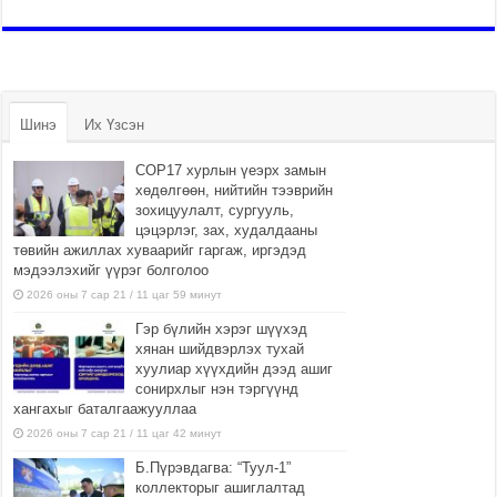
Шинэ
Их Үзсэн
COP17 хурлын үеэрх замын
хөдөлгөөн, нийтийн тээврийн
зохицуулалт, сургууль,
цэцэрлэг, зах, худалдааны
төвийн ажиллах хуваарийг гаргаж, иргэдэд
мэдээлэхийг үүрэг болголоо
2026 оны 7 сар 21 / 11 цаг 59 минут
Гэр бүлийн хэрэг шүүхэд
хянан шийдвэрлэх тухай
хуулиар хүүхдийн дээд ашиг
сонирхлыг нэн тэргүүнд
хангахыг баталгаажууллаа
2026 оны 7 сар 21 / 11 цаг 42 минут
Б.Пүрэвдагва: “Туул-1”
коллекторыг ашиглалтад