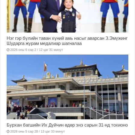
Нэг гэр бүлийн таван хүний амь насыг аварсан З.Эмүжинг
Шударга журам медалиар шагналаа
2026 оны 6 сар 2 / 12 цаг 31 минут
Бурхан багшийн Их Дүйчин өдөр энэ сарын 31-нд тохионо
2026 оны 5 сар 28 / 13 цаг 33 минут