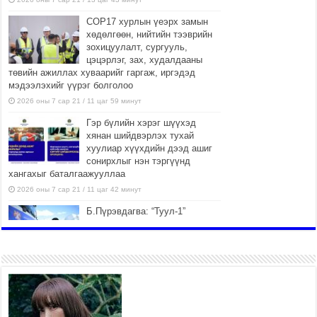
COP17 хурлын үеэрх замын
хөдөлгөөн, нийтийн тээврийн
зохицуулалт, сургууль,
цэцэрлэг, зах, худалдааны
төвийн ажиллах хуваарийг гаргаж, иргэдэд
мэдээлэхийг үүрэг болголоо
2026 оны 7 сар 21 / 11 цаг 59 минут
Гэр бүлийн хэрэг шүүхэд
хянан шийдвэрлэх тухай
хуулиар хүүхдийн дээд ашиг
сонирхлыг нэн тэргүүнд
хангахыг баталгаажууллаа
2026 оны 7 сар 21 / 11 цаг 42 минут
Б.Пүрэвдагва: “Туул-1”
коллекторыг ашиглалтад
оруулж байж бид гэр
хорооллыг барилгажуулна
2026 оны 7 сар 21 / 10 цаг 15 минут
НИЙСЛЭЛ, АЙМГИЙН УДИРДЛАГУУДЫН
АЖЛЫГ ХҮНД СУРТЛЫГ БУУРУУЛЖ, ИРГЭД,
АЖ АХУЙН НЭГЖИЙН АЧААГ ХЭРХЭН