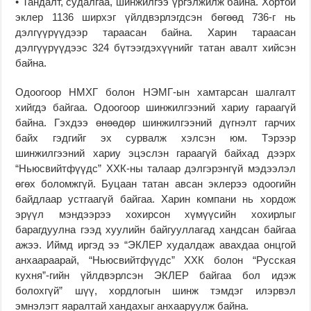
• Тандалт, судалгаа, шинжилгээ үргэлжилж байна. Хортой
эклер 1136 ширхэг үйлдвэрлэгдсэн бөгөөд 736-г нь
дэлгүүрүүдээр тараасан байна. Харин тараасан
дэлгүүрүүдээс 324 бүтээгдэхүүнийг татан авалт хийсэн
байна.
Одоогоор НМХГ болон НЭМГ-ын хамтарсан шалгалт
хийгдэ байгаа. Одоогоор шинжилгээний хариу гараагүй
байна. Гэхдээ өнөөдөр шинжилгээний дүгнэлт гарчих
байх гэдгийг эх сурвалж хэлсэн юм. Тэрээр
шинжилгээний хариу эцэслэн гараагүй байхад дээрх
“Ньюсвийтфүүдс” ХХК-ны талаар дэлгэрэнгүй мэдээлэл
өгөх боломжгүй. Буцаан татан авсан эклерээ одоогийн
байдлаар устгаагүй байгаа. Харин компани нь хордож
эрүүл мэндээрээ хохирсон хүмүүсийн хохирлыг
барагдуулна гээд хуулийн байгууллагад хандсан байгаа
ажээ. Иймд иргэд ээ “ЭКЛЕР худалдаж авахдаа онцгой
анхаараарай, “Ньюсвийтфүүдс” ХХК болон “Русская
кухня”-гийн үйлдвэрлсэн ЭКЛЕР байгаа бол идэж
болохгүй” шүү, хордлогын шинж тэмдэг илэрвэл
эмнэлэгт яаралтай хандахыг анхааруулж байна.