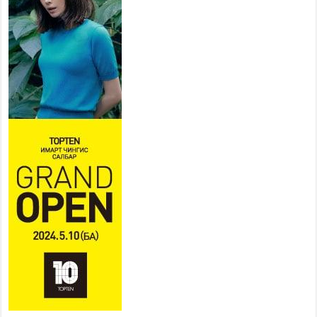
ХӨНГӨЛСНӨӨР ДҮГНЭНЭ
2026 оны 7 сар 21 / 10 цаг 09 минут
Байнгын хорооны дарга М.Мандхай Цөлжилттэй
тэмцэх тухай НҮБ-ын конвенцын талуудын 17
дугаар бага хурал (СОР17)-ын бэлтгэл ажлын
явцтай танилцлаа
2026 оны 7 сар 21 / 10 цаг 03 минут
Б.Пүрэвдагва: Бүтээн байгуулалтын аливаа
ажил инженерийн хангамжийн байгууллагуудын
уялдаа холбоогүйгээс саатах ёсгүй
2026 оны 7 сар 20 / 17 цаг 21 минут
“Сэлбэ 20 минутын хот” төслийн анхны 12
давхар барилгын үндсэн карказ, цутгалтын ажил
дууслаа
2026 оны 7 сар 20 / 17 цаг 17 минут
Мопед, скүүтер, тэдгээртэй адилтгах үзүүлэлт
бүхий тээврийн хэрэгсэлтэй холбоотой
нийслэлийн засаг дарга захирамж гаргалаа
2026 оны 7 сар 20 / 17 цаг 11 минут
Төв цэвэрлэх байгууламжид хоногт дунджаар 3