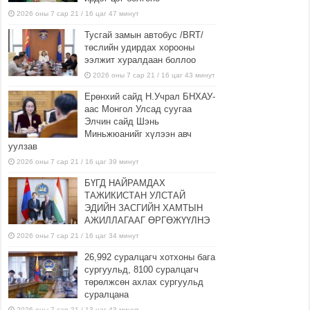
2026 оны 7 сар 21 / 16 цаг 47 минут
Тусгай замын автобус /BRT/
төслийн удирдах хорооны
ээлжит хуралдаан боллоо
2026 оны 7 сар 21 / 16 цаг 43 минут
Ерөнхий сайд Н.Учрал БНХАУ-
аас Монгол Улсад суугаа
Элчин сайд Шэнь
Миньжюанийг хүлээн авч
уулзав
2026 оны 7 сар 21 / 16 цаг 39 минут
БҮГД НАЙРАМДАХ
ТАЖИКИСТАН УЛСТАЙ
ЭДИЙН ЗАСГИЙН ХАМТЫН
АЖИЛЛАГААГ ӨРГӨЖҮҮЛНЭ
2026 оны 7 сар 21 / 16 цаг 34 минут
26,992 суралцагч хотхоны бага
сургуульд, 8100 суралцагч
төрөлжсөн ахлах сургуульд
суралцана
2026 оны 7 сар 21 / 13 цаг 43 минут