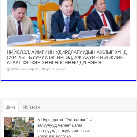
НИЙСЛЭЛ, АЙМГИЙН УДИРДЛАГУУДЫН АЖЛЫГ ХҮНД
СУРТЛЫГ БУУРУУЛЖ, ИРГЭД, АЖ АХУЙН НЭГЖИЙН
АЧААГ ХЭРХЭН ХӨНГӨЛСНӨӨР ДҮГНЭНЭ
2026 оны 7 сар 21 / 10 цаг 09 минут
Шинэ
Их Үзсэн
Б.Пүрэвдагва: “Урт цагаан”-ыг
залуучууд чөлөөт цагаа
өнгөрүүлдэг, жуулчид зорьж
ирдэг цэг болгоно