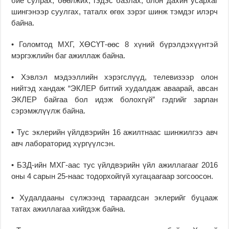
бие сулрах, бөөлжих, гэдэс базлах, олон дахин усархаг
шингэнээр суулгах, таталх өгөх зэрэг шинж тэмдэг илэрч
байна.
• Голомтод МХГ, ХӨСҮТ-өөс 8 хүний бүрэлдэхүүнтэй
мэргэжлийн баг ажиллаж байна.
• Хэвлэл мэдээллийн хэрэгслүүд, телевизээр олон
нийтэд хандаж “ЭКЛЕР битгий худалдаж аваарай, авсан
ЭКЛЕР байгаа бол идэж болохгүй” гэдгийг зарлан
сэрэмжлүүлж байна.
• Тус эклерийн үйлдвэрийн 16 ажилтнаас шинжилгээ авч
авч лабораторид хүргүүлсэн.
• БЗД-ийн МХГ-аас тус үйлдвэрийн үйл ажиллагааг 2016
оны 4 сарын 25-наас тодорхойгүй хугацаагаар зогсоосон.
• Худалдааны сүлжээнд тараагдсан эклерийг буцааж
татах ажиллагаа хийгдэж байна.