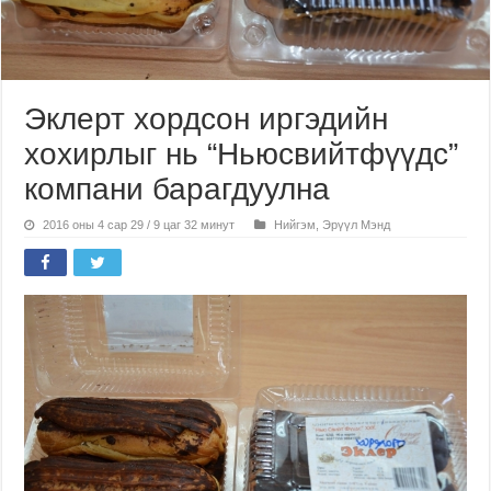
Эклерт хордсон иргэдийн
хохирлыг нь “Ньюсвийтфүүдс”
компани барагдуулна
2016 оны 4 сар 29 / 9 цаг 32 минут
Нийгэм
,
Эрүүл Мэнд