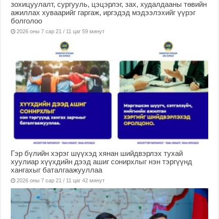
зохицуулалт, сургууль, цэцэрлэг, зах, худалдааны төвийн
ажиллах хуваарийг гаргаж, иргэдэд мэдээлэхийг үүрэг
болголоо
2026 оны 7 сар 21 / 11 цаг 59 минут
Гэр бүлийн хэрэг шүүхэд хянан шийдвэрлэх тухай
хуулиар хүүхдийн дээд ашиг сонирхлыг нэн тэргүүнд
хангахыг баталгаажууллаа
2026 оны 7 сар 21 / 11 цаг 42 минут