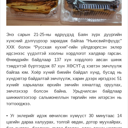
Энэ сарын 21-25-ны өдрүүдэд Баян зүрх дүүргийн
хүнсний дэлгүүрээр зарагдаж байгаа “Ньюсвийтфүүдс”
ХХК болон “Русская кухня”-гийн үйлдвэрлсэн эклер
идсэнээс үүдэлтэй хоолны хордлогот халдвар гарсан.
Өнөөдрийн байдлаар 137 хүн хордлого авсан шинж
тэмдэгтэй бүртгэгдэж 87 хүн ХӨСҮТ-д хэвтэн эмчлүүлж
байгаа юм. Хоёр хүний биеийн байдал хүнд, бусад нь
хүндэвтэр байдалтай эмчлүүлж, харин дээрх иргэдээс 51
хүнийг харьяалах өрхийн эмчийн хяналтад оруулах,
эмчлэхээр болсон байна. Урьдчилсан байдлаар
шинжилгээгээр сальмонеллын төрлийн нян илэрсэн нь
тогтоогджээ.
• Уг эклерийг идэж өвчилсөн хүмүүст 30 минутаас 14
цагийн дараа халуурах, толгой өвдөх, дотор муухайрах,