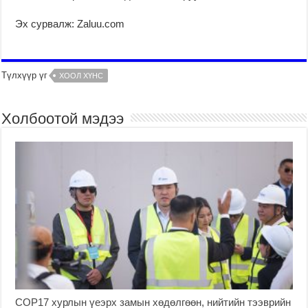
Эх сурвалж: Zaluu.com
Түлхүүр үг
ХООЛ ХҮНС
Холбоотой мэдээ
COP17 хурлын үеэрх замын хөдөлгөөн, нийтийн тээврийн