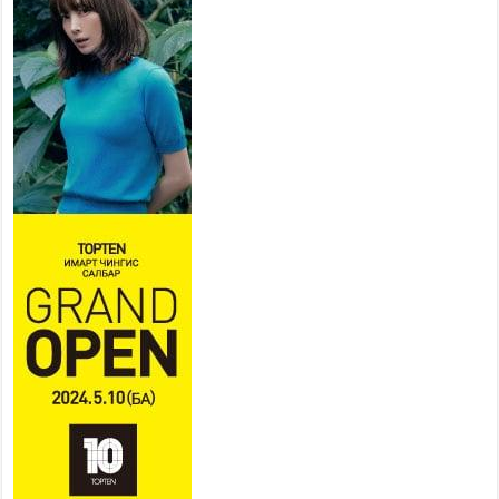
Усархаг аадар бороо орж байгаа тул аюулгүй
байдлаа хангаж, үер усны аюулаас
сэрэмжлэхийг нийслэлийн Онцгой байдлын
газраас анхааруулж байна
2026 оны 7 сар 20 / 9 цаг 09 минут
311 алба хаагч, 119 техник хэрэгсэлтэй ажиллаж
үер усны аюул, болзошгүй эрсдэлээс сэргийлж
байна
2026 оны 7 сар 20 / 9 цаг 05 минут
Аяллаа зөв төлөвлөхийг иргэдэд зөвлөж байна
2026 оны 7 сар 16 / 11 цаг 50 минут
Үер усны болзошгүй аюулаас сэргийлж,
холбогдох байгууллагууд өндөржүүлсэн бэлэн
байдалд ажиллаж байна
2026 оны 7 сар 15 / 13 цаг 06 минут
Монгол адууны үнэ цэнийг дэлхийд сурталчлах
“Дэлхийн адууны өдөр”-т 15000 морьтон оролцож
байна
2026 оны 7 сар 15 / 11 цаг 51 минут
Шагайн харвааны насанд хүрэгчдийн багийн