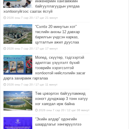
инженерийн хангамжийн
байгууллагуудын уялдаа
холбоогүйгээс саатах ёсгүй
2026 оны 7 сар 20 / 17 цаг 21 минут
“Сэлбэ 20 минутын хот”
төслийн анхны 12 давхар
барилгын үндсэн карказ,
цутгалтын ажил дууслаа
2026 оны 7 сар 20 / 17 цаг 17 минут
Мопед, скүүтер, тэдгээртэй
адилтгах үзүүлэлт бүхий
тээврийн хэрэгсэлтэй
холбоотой нийслэлийн засаг
дарга захирамж гаргалаа
2026 оны 7 сар 20 / 17 цаг 11 минут
Төв цэвэрлэх байгууламжид
хоногт дунджаар 3 тонн хатуу
хог хаягдал ирж байна
2026 оны 7 сар 20 / 12 цаг 06 минут
“Эхийн алдар” одонгийн
шаардлагыг хөнгөрүүллээ