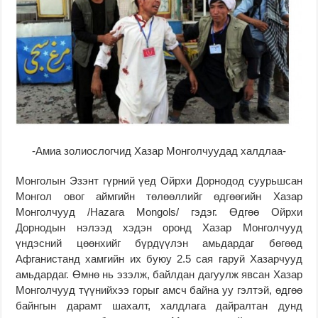
-Амиа золиослогчид Хазар Монголчуудад халдлаа-
Монголын Эзэнт гүрний үед Ойрхи Дорнодод суурьшсан
Монгол овог аймгийн төлөөллийг өдгөөгийн Хазар
Монголчууд /Hazara Mongols/ гэдэг. Өдгөө Ойрхи
Дорнодын нэлээд хэдэн оронд Хазар Монголчууд
үндэсний цөөнхийг бүрдүүлэн амьдардаг бөгөөд
Афганистанд хамгийн их буюу 2.5 сая гаруй Хазарчууд
амьдардаг. Өмнө нь эзэлж, байлдан дагуулж явсан Хазар
Монголчууд түүнийхээ горыг амсч байна уу гэлтэй, өдгөө
байнгын дарамт шахалт, халдлага дайралтан дунд