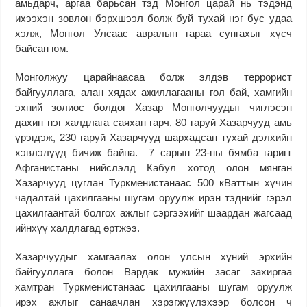
амьдарч, аргаа барьсан тэд Монгол царай нь тэдэнд
ихээхэн зовлон бэрхшээл болж буй тухай нэг бус удаа
хэлж, Монгол Улсаас авралын гараа сунгахыг хүсч
байсан юм.
Монголжуу царайнаасаа болж элдэв террорист
байгууллага, алан хядах ажиллагааны гол бай, хамгийн
эхний золиос болдог Хазар Монголчуудыг чиглэсэн
дахин нэг халдлага саяхан гарч, 80 гаруй Хазарчууд амь
үрэгдэж, 230 гаруй Хазарчууд шархадсан тухай дэлхийн
хэвлэлүүд бичиж байна. 7 сарын 23-ны бямба гаригт
Афганистаны нийслэлд Кабул хотод олон мянган
Хазарчууд цуглан Туркменистанаас 500 кВаттын хүчин
чадалтай цахилгааны шугам оруулж ирэн тэднийг гэрэл
цахилгаантай болгох ажлыг сэргээхийг шаардан жагсаад
ийнхүү халдлагад өртжээ.
Хазарчуудыг хамгаалах олон улсын хүний эрхийн
байгууллага болон Вардак мужийн засаг захиргаа
хамтран Туркменистанаас цахилгааны шугам оруулж
ирэх ажлыг санаачлан хэрэгжүүлэхээр болсон ч