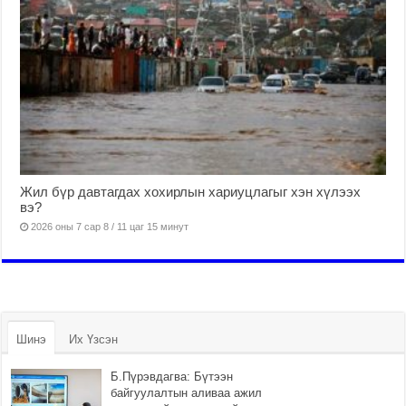
Жил бүр давтагдах хохирлын хариуцлагыг хэн хүлээх
вэ?
2026 оны 7 сар 8 / 11 цаг 15 минут
Шинэ
Их Үзсэн
Б.Пүрэвдагва: Бүтээн
байгуулалтын аливаа ажил