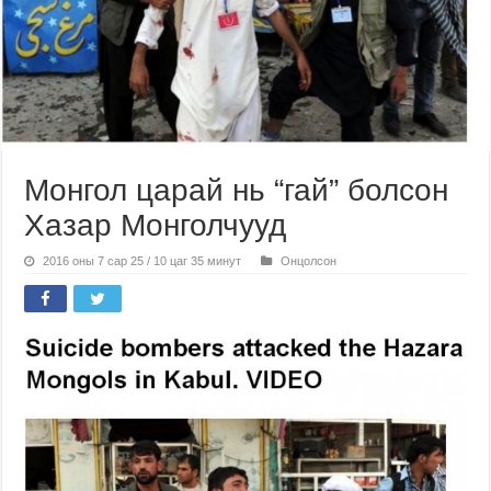
Монгол царай нь “гай” болсон
Хазар Монголчууд
2016 оны 7 сар 25 / 10 цаг 35 минут
Онцолсон