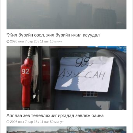
“Жил бүрийн өвөл, жил бүрийн ижил асуудал”
2026 оны 7 сар 20 / 11 цаг 16 минут
Аяллаа зөв төлөвлөхийг иргэдэд зөвлөж байна
2026 оны 7 сар 16 / 11 цаг 50 минут