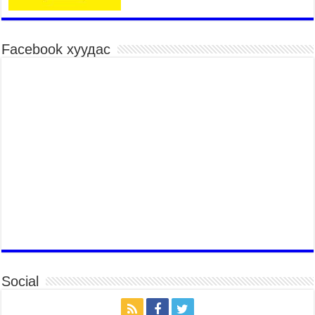
төрөлд 106 багийн 848 харваач өрсөлдөж,
шилдгүүд шалгарав
2026 оны 7 сар 15 / 11 цаг 45 минут
Facebook хуудас
Үндэсний их баяр наадмын сур харвааны
шагналыг нийслэлийн Засаг дарга бөгөөд
Улаанбаатар хотын Захирагч Б.Пүрэвдагва
гардууллаа
2026 оны 7 сар 15 / 11 цаг 41 минут
Нийслэлийн Эрүүл мэндийн газраас 45 баг
иргэдэд тусламж, үйлчилгээ үзүүлж байна
2026 оны 7 сар 15 / 11 цаг 30 минут
Хүчит бөхийн барилдааны тавын даваа
үргэлжилж байна
2026 оны 7 сар 15 / 11 цаг 26 минут
Төв цэнгэлдэх орчмын цэвэрлэгээ, үйлчилгээнд
161 ажилтан, 27 техниктэй ажиллаж байна
2026 оны 7 сар 15 / 11 цаг 22 минут
Social
Наадмын амралтын өдрүүдэд нийслэлийн эрүүл
мэндийн байгууллагууд дараах хуваарийн дагуу
ажиллана