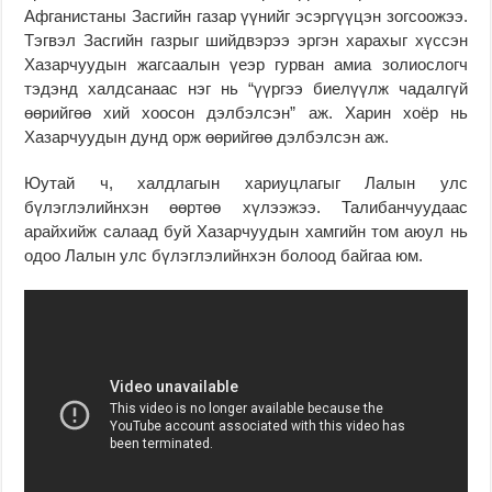
Афганистаны Засгийн газар үүнийг эсэргүүцэн зогсоожээ.
Тэгвэл Засгийн газрыг шийдвэрээ эргэн харахыг хүссэн
Хазарчуудын жагсаалын үеэр гурван амиа золиослогч
тэдэнд халдсанаас нэг нь “үүргээ биелүүлж чадалгүй
өөрийгөө хий хоосон дэлбэлсэн” аж. Харин хоёр нь
Хазарчуудын дунд орж өөрийгөө дэлбэлсэн аж.
Юутай ч, халдлагын хариуцлагыг Лалын улс
бүлэглэлийнхэн өөртөө хүлээжээ. Талибанчуудаас
арайхийж салаад буй Хазарчуудын хамгийн том аюул нь
одоо Лалын улс бүлэглэлийнхэн болоод байгаа юм.