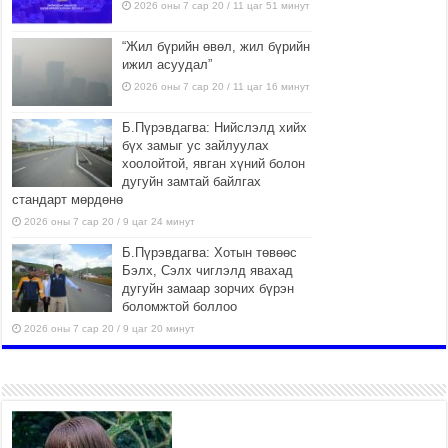
2026 оны 7 сар 20 / 11 цаг 51 минут
“Жил бүрийн өвөл, жил бүрийн
ижил асуудал”
2026 оны 7 сар 20 / 11 цаг 16 минут
Б.Пүрэвдагва: Нийслэлд хийх
бүх замыг ус зайлуулах
хоолойтой, явган хүний болон
дугуйн замтай байлгах
стандарт мөрдөнө
2026 оны 7 сар 20 / 9 цаг 24 минут
Б.Пүрэвдагва: Хотын төвөөс
Бэлх, Сэлх чиглэлд явахад
дугуйн замаар зорчих бүрэн
боломжтой боллоо
2026 оны 7 сар 20 / 9 цаг 20 минут
Хан-Уул дүүрэг, Чингисийн
өргөн чөлөөний ус зайлуулах
шугам хоолойн ажил 80
хувьтай үргэлжилж байна
2026 оны 7 сар 20 / 9 цаг 14 минут