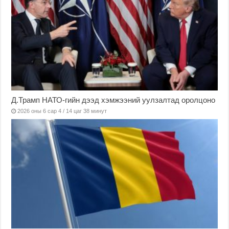
Д.Трамп НАТО-гийн дээд хэмжээний уулзалтад оролцоно
2026 оны 6 сар 4 / 14 цаг 38 минут