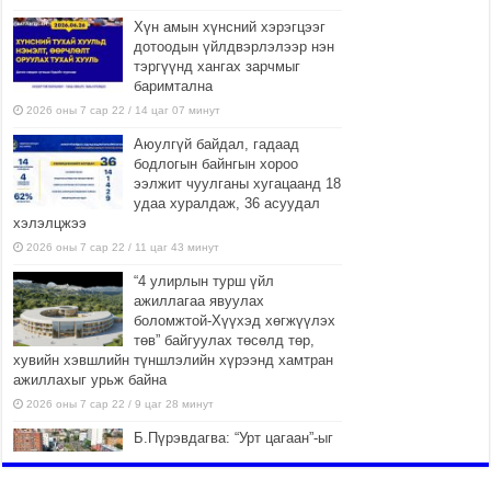
Хүн амын хүнсний хэрэгцээг
дотоодын үйлдвэрлэлээр нэн
тэргүүнд хангах зарчмыг
баримтална
2026 оны 7 сар 22 / 14 цаг 07 минут
Аюулгүй байдал, гадаад
бодлогын байнгын хороо
ээлжит чуулганы хугацаанд 18
удаа хуралдаж, 36 асуудал
хэлэлцжээ
2026 оны 7 сар 22 / 11 цаг 43 минут
“4 улирлын турш үйл
ажиллагаа явуулах
боломжтой-Хүүхэд хөгжүүлэх
төв” байгуулах төсөлд төр,
хувийн хэвшлийн түншлэлийн хүрээнд хамтран
ажиллахыг урьж байна
2026 оны 7 сар 22 / 9 цаг 28 минут
Б.Пүрэвдагва: “Урт цагаан”-ыг
залуучууд чөлөөт цагаа
өнгөрүүлдэг, жуулчид зорьж