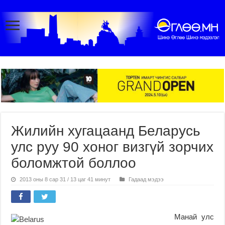
Жилийн хугацаанд Беларусь
улс руу 90 хоног визгүй зорчих
боломжтой боллоо
2013 оны 8 сар 31 / 13 цаг 41 минут
Гадаад мэдээ
Манай улс