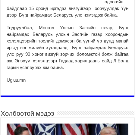
одоогийн
байдлаар 15 оронд иргэдээ визгүйгээр зорчуулдаг. Үүн
дээр Бүгд найрамдах Беларусь улс нэмэгдэж байна.
Тодруулбал, Монгол Улсын Засгийн газар, Бүгд
найрамдах Беларусь улсын Засгийн газар хоорондын
хэлэлцээрийн төслийг дэмжсэн ба үүний үр дүнд манай
иргэд нэг жилийн хугацаанд Бүгд найрамдах Беларусь
улс руу 90 хоног визгүй зорчих боломжтой болж байгаа
аж. Энэхүү хэлэлцээрт Гадаад харилцааны сайд Л.Болд
гарын үсэг зурах юм байна.
Ugluu.mn
Холбоотой мэдээ