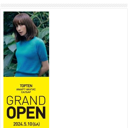
ирдэг цэг болгоно
2026 оны 7 сар 21 / 16 цаг 47 минут
Тусгай замын автобус /BRT/
төслийн удирдах хорооны
ээлжит хуралдаан боллоо
2026 оны 7 сар 21 / 16 цаг 43 минут
Ерөнхий сайд Н.Учрал БНХАУ-
аас Монгол Улсад суугаа
Элчин сайд Шэнь
Миньжюанийг хүлээн авч
уулзав
2026 оны 7 сар 21 / 16 цаг 39 минут
БҮГД НАЙРАМДАХ ТАЖИКИСТАН УЛСТАЙ
ЭДИЙН ЗАСГИЙН ХАМТЫН АЖИЛЛАГААГ
ӨРГӨЖҮҮЛНЭ
2026 оны 7 сар 21 / 16 цаг 34 минут
26,992 суралцагч хотхоны бага сургуульд, 8100
суралцагч төрөлжсөн ахлах сургуульд
суралцана
2026 оны 7 сар 21 / 13 цаг 43 минут