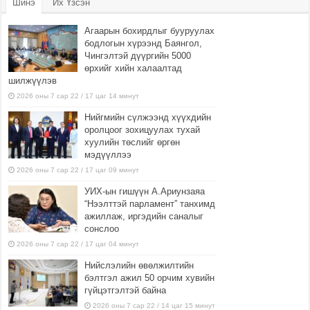
Шинэ
Их Үзсэн
Агаарын бохирдлыг бууруулах
бодлогын хүрээнд Баянгол,
Чингэлтэй дүүргийн 5000
өрхийг хийн халаалтад
шилжүүлэв
2026 оны 7 сар 22 / 17 цаг 14 минут
Нийгмийн сүлжээнд хүүхдийн
оролцоог зохицуулах тухай
хуулийн төслийг өргөн
мэдүүллээ
2026 оны 7 сар 22 / 17 цаг 09 минут
УИХ-ын гишүүн А.Ариунзаяа
“Нээлттэй парламент” танхимд
ажиллаж, иргэдийн саналыг
сонслоо
2026 оны 7 сар 22 / 17 цаг 04 минут
Нийслэлийн өвөлжилтийн
бэлтгэл ажил 50 орчим хувийн
гүйцэтгэлтэй байна
2026 оны 7 сар 22 / 14 цаг 15 минут