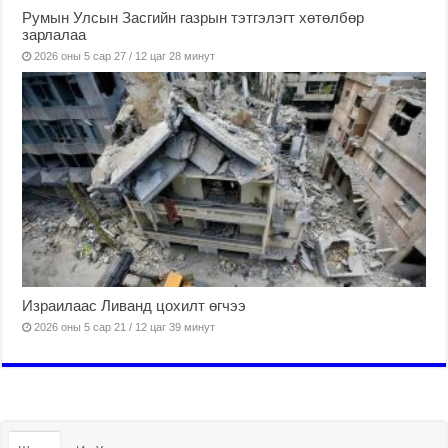
Румын Улсын Засгийн газрын тэтгэлэгт хөтөлбөр
зарлалаа
2026 оны 5 сар 27 / 12 цаг 28 минут
Израилаас Ливанд цохилт өгчээ
2026 оны 5 сар 21 / 12 цаг 39 минут