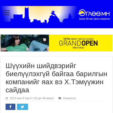
Шүүхийн шийдвэрийг
биелүүлэхгүй байгаа барилгын
компанийг яах вэ Х.Тэмүүжин
сайдаа
2013 оны 9 сар 6 / 10 цаг 46 минут
Онцолсон