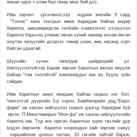
жишиг одоо ч улам бүр газар авах бий дээ.
Ийм зөрчил үргэлжилсээр ноднин жилийн 9 сард
“Тэнгис” кино театрын өмнө баригдаж байгаа өндөр
барилга, зөвшөөрөгдсөн талбайн хэмжээгээс хэтрүүлэн
барилга барьсны улмаас явган хүний замаар алхаж явсан
оюутан залуугийн дээрээс төмөр унаж, амь насанд хүрч
байсан удаатай.
Шүүхийн хүчин төгөлдөр шийдвэрийг үл
биелүүлэхгүйгээр барам зөрчин барилгын ажлаа явуулж
байгаа “том толгойтой” компаниудыг яах вэ Хууль зүйн
сайдаа.
Ийм барилгын ажил явагдаж байгаа газрын нэг бол
Чингэлтэй дүүргийн 3-р хороо, Бөмбөгөрийн урд,”Евро-
фарм” эм ханган нийлүүлэх газрын дэргэд баригдаж буй
иргэн П.Мөнхтамирын “Мон-фа” эм ханган нийлүүлэхийн
барилга юм. Тэд анх гарсан барилгын зураг төслийг дур
мэдэн өөрчилж барилга хоорондын зайг зөрчиж хажуу
хөршийнхөө цонхыг таглан, 10 см-ийн зайтай барьж,