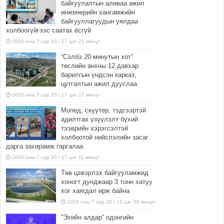
байгуулалтын аливаа ажил
инженерийн хангамжийн
байгууллагуудын уялдаа
холбоогүйгээс саатах ёсгүй
2026 оны 7 сар 20 / 17 цаг 21 минут
“Сэлбэ 20 минутын хот”
төслийн анхны 12 давхар
барилгын үндсэн карказ,
цутгалтын ажил дууслаа
2026 оны 7 сар 20 / 17 цаг 17 минут
Мопед, скүүтер, тэдгээртэй
адилтгах үзүүлэлт бүхий
тээврийн хэрэгсэлтэй
холбоотой нийслэлийн засаг
дарга захирамж гаргалаа
2026 оны 7 сар 20 / 17 цаг 11 минут
Төв цэвэрлэх байгууламжид
хоногт дунджаар 3 тонн хатуу
хог хаягдал ирж байна
2026 оны 7 сар 20 / 12 цаг 06 минут
“Эхийн алдар” одонгийн