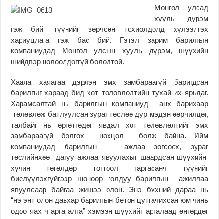
Монгол улсад
хууль дүрэм
гэж бий, түүнийг зөрчсөн тохиолдолд хүлээлгэх
хариуцлага гэж бас бий. Гэтэл зарим барилгын
компаниудад Монгол улсын хууль дүрэм, шүүхийн
шийдвэр нөлөөлдөггүй бололтой.
Хааяа хаяагаа дэрлэн эмх замбараагүй баригдсан
барилгыг хараад бид хот төлөвлөлтийн тухай их ярьдаг.
Харамсалтай нь барилгын компаниуд анх барихаар
төлөвлөж батлуулсан зураг төслөө дур мэдэн өөрчилдөг,
талбайг нь өргөтгөдөг явдал хот төлөвлөлтийг эмх
замбараагүй болгох нөхцөл болж байна. Ийм
компаниудад барилгын ажлаа зогсоох, зураг
төслийнхөө дагуу ажлаа явуулахыг шаардсан шүүхийн
хүчин төгөлдөр тогтоол гаргасанч түүнийг
биелүүлэхгүйгээр шөнөөр голдуу барилгын ажиллаа
явуулсаар байгаа жишээ олон. Энэ бүхний дараа нь
“нэгэнт олон давхар барилгын бетон цутгачихсан юм чинь
одоо яах ч арга алга” хэмээн шүүхийг аргалаад өнгөрдөг