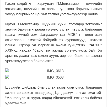
Гэсэн хэдий ч хариуцагч П.Мөнхтамир, шүүгчийн
захирамж, шүүхийн тогтоолыг үл тоон барилгын ажил
хажуу байрныхаа цонхыг таглан үргэлжлүүлсээр байна.
Иргэн П.Мөнхтамир шүүхийн хүчин төгөлдөр тогтоолыг
зөрчин барилгын ажлаа үргэлжлүүлэн явуулж байгаагын
цаана түүний ээж Цэндээхүү гэх МХЕГ-т олон жил
ажилласан эмэгтэй байдгийг эх сурвалжууд нотолж
байна. Тэрээр эл барилгын ажлыг гүйцэтгэгч “АСХС”
ХХК-нд хандан “барилгын ажлаа үргэлжлүүлж бай, би
арыг нь даана” гэж хэлэн хууль зөрчсөн барилгын ажлаа
үргэлжлүүлсээр байгаа ажээ.
Шүүхийн шийдвэр биелүүлэх газрынхан очиж, барилгын
ажлыг зогсоохыг шаардахад Цэндээхүү гэгч эл эмэгтэй
“Монгол улсын хууль надад үйлчлэхгүй” гэж хэлж байсан
удаатай гэнэ.