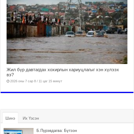
Жил бүр давтагдах хохирлын хариуцлагыг хэн хүлээх
вэ?
2026 оны 7 сар 8 / 11 цаг 15 минут
Шинэ
Их Үзсэн
Б.Пүрэвдагва: Бүтээн