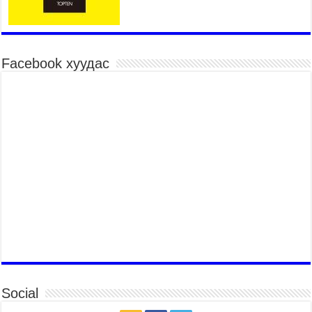
Шагайн харвааны насанд хүрэгчдийн багийн
төрөлд 106 багийн 848 харваач өрсөлдөж,
шилдгүүд шалгарав
2026 оны 7 сар 15 / 11 цаг 45 минут
Facebook хуудас
Үндэсний их баяр наадмын сур харвааны
шагналыг нийслэлийн Засаг дарга бөгөөд
Улаанбаатар хотын Захирагч Б.Пүрэвдагва
гардууллаа
2026 оны 7 сар 15 / 11 цаг 41 минут
Нийслэлийн Эрүүл мэндийн газраас 45 баг
иргэдэд тусламж, үйлчилгээ үзүүлж байна
2026 оны 7 сар 15 / 11 цаг 30 минут
Хүчит бөхийн барилдааны тавын даваа
үргэлжилж байна
2026 оны 7 сар 15 / 11 цаг 26 минут
Төв цэнгэлдэх орчмын цэвэрлэгээ, үйлчилгээнд
161 ажилтан, 27 техниктэй ажиллаж байна
2026 оны 7 сар 15 / 11 цаг 22 минут
Social
Наадмын амралтын өдрүүдэд нийслэлийн эрүүл
мэндийн байгууллагууд дараах хуваарийн дагуу