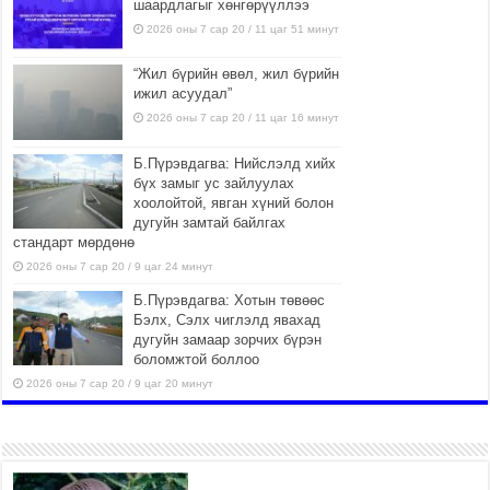
шаардлагыг хөнгөрүүллээ
2026 оны 7 сар 20 / 11 цаг 51 минут
“Жил бүрийн өвөл, жил бүрийн
ижил асуудал”
2026 оны 7 сар 20 / 11 цаг 16 минут
Б.Пүрэвдагва: Нийслэлд хийх
бүх замыг ус зайлуулах
хоолойтой, явган хүний болон
дугуйн замтай байлгах
стандарт мөрдөнө
2026 оны 7 сар 20 / 9 цаг 24 минут
Б.Пүрэвдагва: Хотын төвөөс
Бэлх, Сэлх чиглэлд явахад
дугуйн замаар зорчих бүрэн
боломжтой боллоо
2026 оны 7 сар 20 / 9 цаг 20 минут
Хан-Уул дүүрэг, Чингисийн
өргөн чөлөөний ус зайлуулах
шугам хоолойн ажил 80
хувьтай үргэлжилж байна