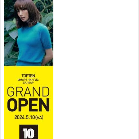
2026 оны 7 сар 20 / 9 цаг 14 минут
Усархаг аадар бороо орж байгаа тул аюулгүй
байдлаа хангаж, үер усны аюулаас
сэрэмжлэхийг нийслэлийн Онцгой байдлын
газраас анхааруулж байна
2026 оны 7 сар 20 / 9 цаг 09 минут
311 алба хаагч, 119 техник хэрэгсэлтэй ажиллаж
үер усны аюул, болзошгүй эрсдэлээс сэргийлж
байна
2026 оны 7 сар 20 / 9 цаг 05 минут
Аяллаа зөв төлөвлөхийг иргэдэд зөвлөж байна
2026 оны 7 сар 16 / 11 цаг 50 минут
Үер усны болзошгүй аюулаас сэргийлж,
холбогдох байгууллагууд өндөржүүлсэн бэлэн
байдалд ажиллаж байна
2026 оны 7 сар 15 / 13 цаг 06 минут
Монгол адууны үнэ цэнийг дэлхийд сурталчлах
“Дэлхийн адууны өдөр”-т 15000 морьтон оролцож
байна
2026 оны 7 сар 15 / 11 цаг 51 минут