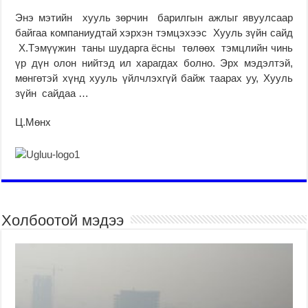
Энэ мэтийн хууль зөрчин барилгын ажлыг явуулсаар
байгаа компаниудтай хэрхэн тэмцэхээс Хууль зүйн сайд
Х.Тэмүүжин таны шударга ёсны төлөөх тэмцлийн чинь
үр дүн олон нийтэд ил харагдах болно. Эрх мэдэлтэй,
мөнгөтэй хүнд хууль үйлчлэхгүй байж таарах уу, Хууль
зүйн сайдаа …
Ц.Мөнх
Холбоотой мэдээ