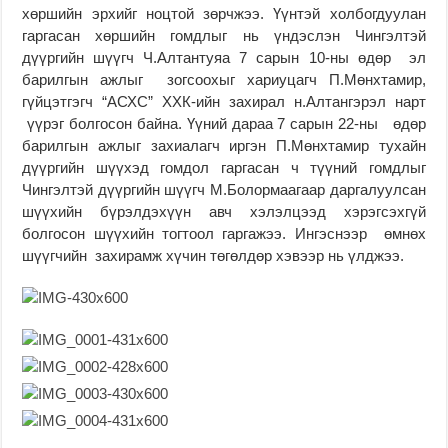
хөршийн эрхийг ноцтой зөрчжээ. Үүнтэй холбогдуулан
гаргасан хөршийн гомдлыг нь үндэслэн Чингэлтэй
дүүргийн шүүгч Ч.Алтантуяа 7 сарын 10-ны өдөр эл
барилгын ажлыг зогсоохыг хариуцагч П.Мөнхтамир,
гүйцэтгэгч “АСХС” ХХК-ийн захирал н.Алтангэрэл нарт
үүрэг болгосон байна. Үүний дараа 7 сарын 22-ны өдөр
барилгын ажлыг захиалагч иргэн П.Мөнхтамир тухайн
дүүргийн шүүхэд гомдол гаргасан ч түүний гомдлыг
Чингэлтэй дүүргийн шүүгч М.Болормаагаар даргалуулсан
шүүхийн бүрэлдэхүүн авч хэлэлцээд хэрэгсэхгүй
болгосон шүүхийн тогтоол гаргажээ. Ингэснээр өмнөх
шүүгчийн захирамж хүчин төгөлдөр хэвээр нь үлджээ.