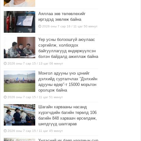
Аяллаа зөв төлөвлөхийг
иргэдэд зөвлөж байна
2026 оны 7 сар 16 / 11 цаг 50 минут
Үер усны болзошгүй аюулаас
сэргийлж, холбогдох
байгууллагууд өндөржүүлсэн
бэлэн байдалд ажиллаж байна
2026 оны 7 сар 15 / 13 цаг 06 минут
Монгол адууны үнэ цэнийг
дэлхийд сурталчлах “Дэлхийн
адууны өдөр”-т 15000 морьтон
оролцож байна
2026 оны 7 сар 15 / 11 цаг 51 минут
Шагайн харвааны насанд
хүрэгчдийн багийн төрөлд 106
багийн 848 харваач өрсөлдөж,
шилдгүүд шалгарав
2026 оны 7 сар 15 / 11 цаг 45 минут
Үндэсний их баяр наадмын сур