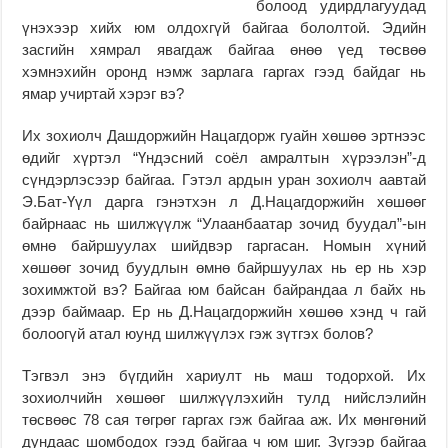
болоод удирдлагуудад
үнэхээр хийх юм олдохгүй байгаа бололтой. Эдийн
засгийн хямрал явагдаж байгаа өнөө үед төсвөө
хэмнэхийн оронд нэмж зарлага гаргах гээд байдаг нь
ямар учиртай хэрэг вэ?
Их зохиолч Дашдоржийн Нацагдорж гуайн хөшөө эртнээс
өдийг хүртэл “Үндэсний соёл амралтын хүрээлэн”-д
сүндэрлэсээр байгаа. Гэтэл ардын уран зохиолч аавтай
Э.Бат-Үүл дарга гэнэтхэн л Д.Нацагдоржийн хөшөөг
байрнаас нь шилжүүлж “Улаанбаатар зочид буудал”-ын
өмнө байршуулах шийдвэр гаргасан. Номын хүний
хөшөөг зочид буудлын өмнө байршуулах нь ер нь хэр
зохимжтой вэ? Байгаа юм байсан байрандаа л байх нь
дээр баймаар. Ер нь Д.Нацагдоржийн хөшөө хэнд ч гай
болоогүй атал юунд шилжүүлэх гэж зүтгэх болов?
Тэгвэл энэ бүгдийн хариулт нь маш тодорхой. Их
зохиолчийн хөшөөг шилжүүлэхийн тулд нийслэлийн
төсвөөс 78 сая төгрөг гаргах гэж байгаа аж. Их мөнгөний
дундаас шомбодох гээд байгаа ч юм шиг. Зүгээр байгаа