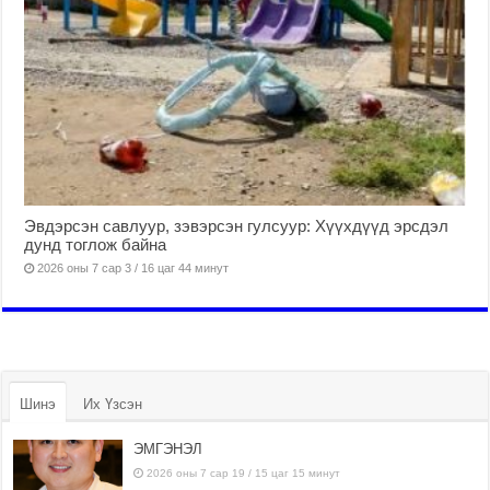
Эвдэрсэн савлуур, зэвэрсэн гулсуур: Хүүхдүүд эрсдэл
дунд тоглож байна
2026 оны 7 сар 3 / 16 цаг 44 минут
Шинэ
Их Үзсэн
ЭМГЭНЭЛ
2026 оны 7 сар 19 / 15 цаг 15 минут