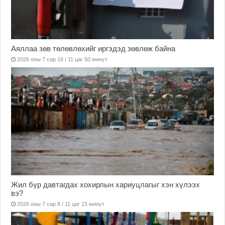
Аяллаа зөв төлөвлөхийг иргэдэд зөвлөж байна
2026 оны 7 сар 16 / 11 цаг 50 минут
Жил бүр давтагдах хохирлын хариуцлагыг хэн хүлээх
вэ?
2026 оны 7 сар 8 / 11 цаг 15 минут