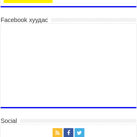
Үндэсний их баяр наадмын хүчит бөхийн
барилдаан эхэллээ
2026 оны 7 сар 15 / 10 цаг 46 минут
Facebook хуудас
Үндэсний хувцасны өдрийг тохиолдуулан
“Дээлтэй монгол наадам” боллоо
2026 оны 7 сар 15 / 10 цаг 41 минут
МОНГОЛ УЛСЫН ЕРӨНХИЙ САЙД Н.УЧРАЛ
БАЯР НААДМЫН НЭЭЛТЭД ОРОЛЦОЖ,
НААДАМЧИН ОЛОНД МЭНДЧИЛГЭЭ
ДЭВШҮҮЛЭВ
2026 оны 7 сар 14 / 17 цаг 56 минут
МОНГОЛ УЛСЫН ЕРӨНХИЙ САЙД Н.УЧРАЛ
БҮГД НАЙРАМДАХ СОЛОНГОС УЛСЫН
ЕРӨНХИЙЛӨГЧ И ЖЭ МЁН-Д БАРААЛХАВ
2026 оны 7 сар 14 / 17 цаг 51 минут
ТӨРИЙН ДАЛБААНЫ ӨДӨРТ ЗОРИУЛСАН
ЦЭРГИЙН ЁСЛОЛЫН ЖАГСААЛ БОЛЛОО
Social
2026 оны 7 сар 14 / 17 цаг 47 минут
Өв соёлоо тээж яваа уяачдын галаар УИХ-ын
дарга С.Бямбацогт зочлон баяр хүргэв