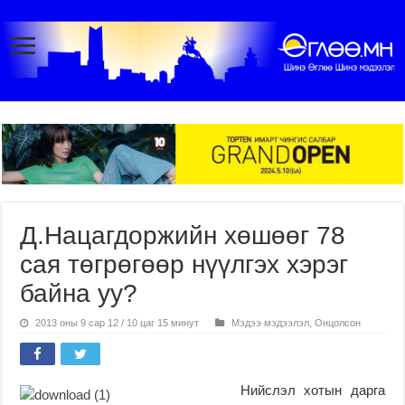
Д.Нацагдоржийн хөшөөг 78
сая төгрөгөөр нүүлгэх хэрэг
байна уу?
2013 оны 9 сар 12 / 10 цаг 15 минут
Мэдээ мэдээлэл
,
Онцолсон
Нийслэл хотын дарга