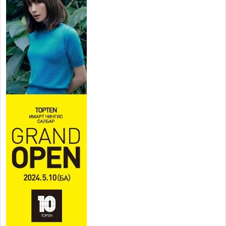
байгууллагууд дараах
хуваарийн дагуу ажиллана
2026 оны 7 сар 15 / 11 цаг 18 минут
Үндэсний их баяр наадам
эхэллээ
2026 оны 7 сар 15 / 11 цаг 14 минут
Үер усны аюулаас сэргийлж, нийслэлийн Онцгой
байдлын газрын 162 алба хаагч үүрэг гүйцэтгэж
байна
2026 оны 7 сар 15 / 11 цаг 07 минут
Үндэсний их сурын харваанд 850 харваач цэц
мэргэнээ сорьж байна
2026 оны 7 сар 15 / 11 цаг 03 минут
Төв цэнгэлдэхийн эргэн тойронд
2026 оны 7 сар 15 / 10 цаг 58 минут
Үндэсний их баяр наадмын шагайн харваа
насанд хүрэгчдийн багийн харваагаар
үргэлжилж байна
2026 оны 7 сар 15 / 10 цаг 52 минут