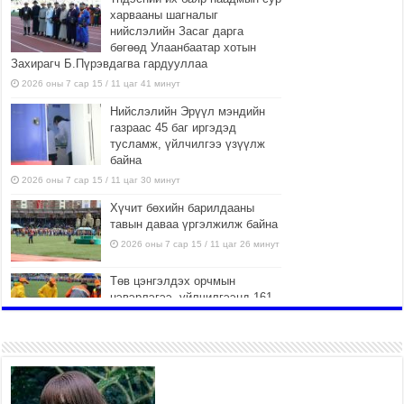
харвааны шагналыг
нийслэлийн Засаг дарга
бөгөөд Улаанбаатар хотын
Захирагч Б.Пүрэвдагва гардууллаа
2026 оны 7 сар 15 / 11 цаг 41 минут
Нийслэлийн Эрүүл мэндийн
газраас 45 баг иргэдэд
тусламж, үйлчилгээ үзүүлж
байна
2026 оны 7 сар 15 / 11 цаг 30 минут
Хүчит бөхийн барилдааны
тавын даваа үргэлжилж байна
2026 оны 7 сар 15 / 11 цаг 26 минут
Төв цэнгэлдэх орчмын
цэвэрлэгээ, үйлчилгээнд 161
ажилтан, 27 техниктэй
ажиллаж байна
2026 оны 7 сар 15 / 11 цаг 22 минут
Наадмын амралтын өдрүүдэд
нийслэлийн эрүүл мэндийн