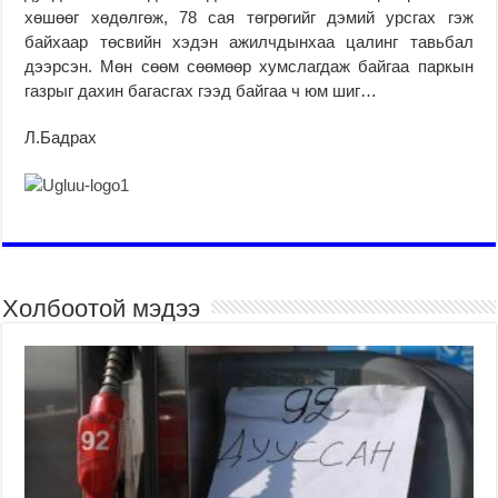
хөшөөг хөдөлгөж, 78 сая төгрөгийг дэмий урсгах гэж
байхаар төсвийн хэдэн ажилчдынхаа цалинг тавьбал
дээрсэн. Мөн сөөм сөөмөөр хумслагдаж байгаа паркын
газрыг дахин багасгах гээд байгаа ч юм шиг…
Л.Бадрах
Холбоотой мэдээ