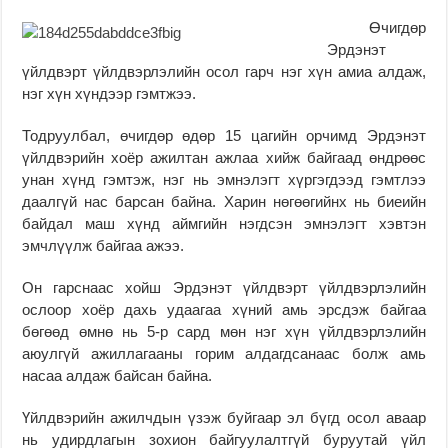
Өчигдөр
Эрдэнэт
үйлдвэрт үйлдвэрлэлийн осол гарч нэг хүн амиа алдаж,
нэг хүн хүндээр гэмтжээ.
Тодруулбал, өчигдөр өдөр 15 цагийн орчимд Эрдэнэт
үйлдвэрийн хоёр ажилтан ажлаа хийж байгаад өндрөөс
унан хүнд гэмтэж, нэг нь эмнэлэгт хүргэгдээд гэмтлээ
даалгүй нас барсан байна. Харин нөгөөгийнх нь биеийн
байдал маш хүнд аймгийн нэгдсэн эмнэлэгт хэвтэн
эмчлүүлж байгаа ажээ.
Он гарснаас хойш Эрдэнэт үйлдвэрт үйлдвэрлэлийн
ослоор хоёр дахь удаагаа хүний амь эрсдэж байгаа
бөгөөд өмнө нь 5-р сард мөн нэг хүн үйлдвэрлэлийн
аюулгүй ажиллагааны горим алдагдсанаас болж амь
насаа алдаж байсан байна.
Үйлдвэрийн ажилчдын үзэж буйгаар эл бүгд осол аваар
нь удирдлагын зохион байгуулалтгүй буруутай үйл