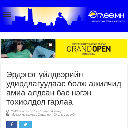
Эрдэнэт үйлдвэрийн
удирдлагуудаас болж ажилчид
амиа алдсан бас нэгэн
тохиолдол гарлаа
2013 оны 9 сар 17 / 10 цаг 04 минут
Мэдээ мэдээлэл
,
Онцолсон
,
Хууль эрх зүй