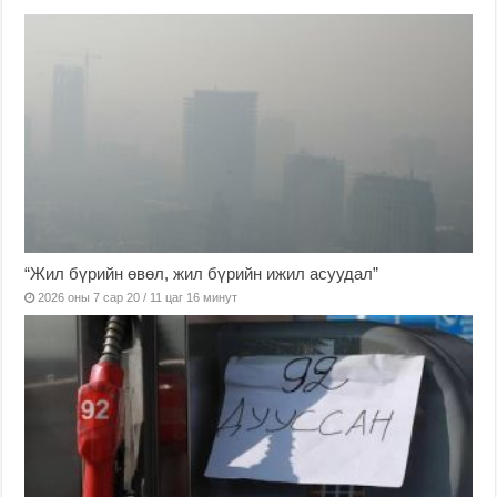
“Жил бүрийн өвөл, жил бүрийн ижил асуудал”
2026 оны 7 сар 20 / 11 цаг 16 минут