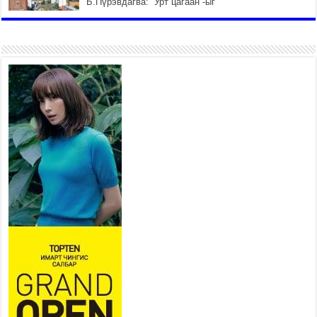
Б.Пүрэвдагва: “Урт цагаан”-ыг
залуучууд чөлөөт цагаа
өнгөрүүлдэг, жуулчид зорьж
ирдэг цэг болгоно
2026 оны 7 сар 21 / 16 цаг 47 минут
Тусгай замын автобус /BRT/
төслийн удирдах хорооны
ээлжит хуралдаан боллоо
2026 оны 7 сар 21 / 16 цаг 43 минут
Ерөнхий сайд Н.Учрал БНХАУ-
аас Монгол Улсад суугаа
Элчин сайд Шэнь
Миньжюанийг хүлээн авч
уулзав
2026 оны 7 сар 21 / 16 цаг 39 минут
БҮГД НАЙРАМДАХ ТАЖИКИСТАН УЛСТАЙ
ЭДИЙН ЗАСГИЙН ХАМТЫН АЖИЛЛАГААГ
ӨРГӨЖҮҮЛНЭ
2026 оны 7 сар 21 / 16 цаг 34 минут
26,992 суралцагч хотхоны бага сургуульд, 8100
суралцагч төрөлжсөн ахлах сургуульд