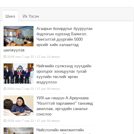
Шинэ
Их Үзсэн
Агаарын бохирдлыг бууруулах
бодлогын хүрээнд Баянгол,
Чингэлтэй дүүргийн 5000
өрхийг хийн халаалтад
шилжүүлэв
2026 оны 7 сар 22 / 17 цаг 14 минут
Нийгмийн сүлжээнд хүүхдийн
оролцоог зохицуулах тухай
хуулийн төслийг өргөн
мэдүүллээ
2026 оны 7 сар 22 / 17 цаг 09 минут
УИХ-ын гишүүн А.Ариунзаяа
“Нээлттэй парламент” танхимд
ажиллаж, иргэдийн саналыг
сонслоо
2026 оны 7 сар 22 / 17 цаг 04 минут
Нийслэлийн өвөлжилтийн