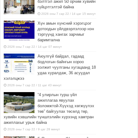
бэлтгэл ажил 50 орчим хувийн
гүйцэтгэлтэй байна
2026 оны 7 сар 22 / 14 цаг 15 минут
Хүн амын хүнсний хэрэгцээг
дотоодын үйлдвэрлэлээр нэн
тэргүүнд хангах зарчмыг
баримтална
2026 оны 7 сар 22 / 14 цаг 07 минут
Аюулгүй байдал, гадаад
бодлогын байнгын хороо
ээлжит чуулганы хугацаанд 18
удаа хуралдаж, 36 асуудал
хэлэлцжээ
2026 оны 7 сар 22 / 11 цаг 43 минут
“4 улирлын турш үйл
ажиллагаа явуулах
боломжтой-Хүүхэд хөгжүүлэх
төв” байгуулах төсөлд төр,
хувийн хэвшлийн түншлэлийн хүрээнд хамтран
ажиллахыг урьж байна
2026 оны 7 сар 22 / 9 цаг 28 минут