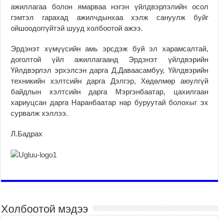
ажиллагаа болон ямарваа нэгэн үйлдвэрлэлийн осол
гэмтэл гарахад ажилчдынхаа хэлж сануулж буйг
ойшоодоггүйтэй шууд холбоотой ажээ.
Эрдэнэт хүмүүсийн амь эрсдэж буй эл харамсалтай,
доголтой үйл ажиллагаанд Эрдэнэт үйлдвэрийн
Үйлдвэрлэл эрхэлсэн дарга Д.Даваасамбуу, Үйлдвэрийн
техникийн хэлтсийн дарга Дэлгэр, Хөдөлмөр аюулгүй
байдлын хэлтсийн дарга Мэргэнбаатар, цахилгаан
хариуцсан дарга Наранбаатар нар буруутай болохыг эх
сурвалж хэллээ.
Л.Бадрах
Холбоотой мэдээ