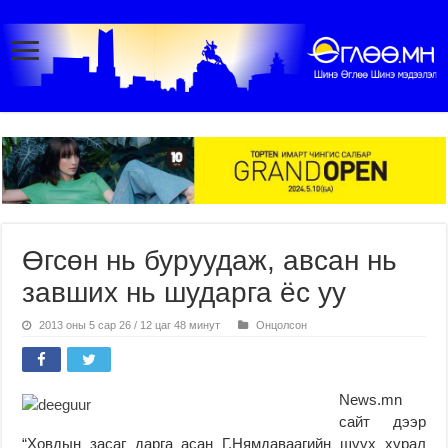
Өгсөн нь буруудаж, авсан нь
завших нь шударга ёс уу
2013 оны 5 сар 26 / 12 цаг 48 минут
Онцолсон
News.mn
сайт дээр
“Ховдын засаг дарга асан Г.Нямдаваагийн шүүх хурал