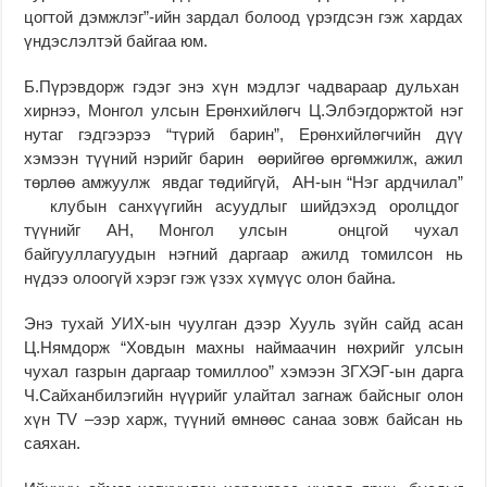
цогтой дэмжлэг”-ийн зардал болоод үрэгдсэн гэж хардах
үндэслэлтэй байгаа юм.
Б.Пүрэвдорж гэдэг энэ хүн мэдлэг чадвараар дульхан
хирнээ, Монгол улсын Ерөнхийлөгч Ц.Элбэгдоржтой нэг
нутаг гэдгээрээ “түрий барин”, Ерөнхийлөгчийн дүү
хэмээн түүний нэрийг барин өөрийгөө өргөмжилж, ажил
төрлөө амжуулж явдаг төдийгүй, АН-ын “Нэг ардчилал”
клубын санхүүгийн асуудлыг шийдэхэд оролцдог
түүнийг АН, Монгол улсын онцгой чухал
байгууллагуудын нэгний даргаар ажилд томилсон нь
нүдээ олоогүй хэрэг гэж үзэх хүмүүс олон байна.
Энэ тухай УИХ-ын чуулган дээр Хууль зүйн сайд асан
Ц.Нямдорж “Ховдын махны наймаачин нөхрийг улсын
чухал газрын даргаар томиллоо” хэмээн ЗГХЭГ-ын дарга
Ч.Сайханбилэгийн нүүрийг улайтал загнаж байсныг олон
хүн TV –ээр харж, түүний өмнөөс санаа зовж байсан нь
саяхан.