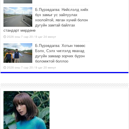
Б.Пүрэвдагва: Нийслэлд хийх
бүх замыг ус зайлуулах
хоолойтой, явган хүний болон
дугуйн замтай байлгах
стандарт мөрдөнө
2026 оны 7 сар 20 / 9 цаг 24 минут
Б.Пүрэвдагва: Хотын төвөөс
Бэлх, Сэлх чиглэлд явахад
дугуйн замаар зорчих бүрэн
боломжтой боллоо
2026 оны 7 сар 20 / 9 цаг 20 минут
Хан-Уул дүүрэг, Чингисийн
өргөн чөлөөний ус зайлуулах
шугам хоолойн ажил 80
хувьтай үргэлжилж байна
2026 оны 7 сар 20 / 9 цаг 14 минут
Усархаг аадар бороо орж байгаа тул аюулгүй
байдлаа хангаж, үер усны аюулаас
сэрэмжлэхийг нийслэлийн Онцгой байдлын
газраас анхааруулж байна