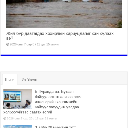
Жил бүр давтагдах хохирлын хариуцлагыг хэн хүлээх
вэ?
2026 оны 7 сар 8 / 11 цаг 15 минут
Шинэ
Их Үзсэн
Б.Пүрэвдагва: Бүтээн
байгуулалтын аливаа ажил
инженерийн хангамжийн
байгууллагуудын уялдаа
холбоогүйгээс саатах ёсгүй
2026 оны 7 сар 20 / 17 цаг 21 минут
“Сэлбэ 20 минутын хот”