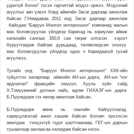
удахгүй болно” гэсэн гарчигтай мэдээ оржээ. Мэдээний
агуулгыг авч үзвэл Ховд аймгийн Засаг даргаар ажиллаж
байсан Г.Нямдаваа 2011 онд Засаг даргаар ажиллаж
байхдаа “Баруун Монгол интернэшнл” компанид малын
мах боловсруулах үйлдвэр барихад нь зориулан аймаг
хөгжлийн сангаас 350.0 сая төгрөг олгосон хэрэгт
буруутгагдаж байгааг дурьдаад, төлөвлөгдсөн энэхүү
мах боловсруулах үйлдвэр одоо ч баригдаагүй тухай
өгүүлжээ.
Тухайн үед “Баруун Монгол интернэшнл” ХХК-ийн
гүйцэтгэх захирлаар аймгийн АН-ын дарга, АН-ын “нэг
ардчилал” фракцийн гишүүн, Хууль зүйн сайд
Х.Тэмүүжиний дотнын найз, өдгөө ГИХАЭГ-ын дарга
Б.Пүрэвдорж гэх нөхөр ажиллаж байсан.
Б.Пүрэвдорж өмнө нь гаалийн байгууллагад
хариуцлагатай ажил хашиж байсан боловч эрхэлсэн
ажилдаа тэнцэхгүй гэдэг шалтгаанаар, ГЕГ-ын даргын
тушаалаар ажлаасаа халагдаж байсан нэгэн.