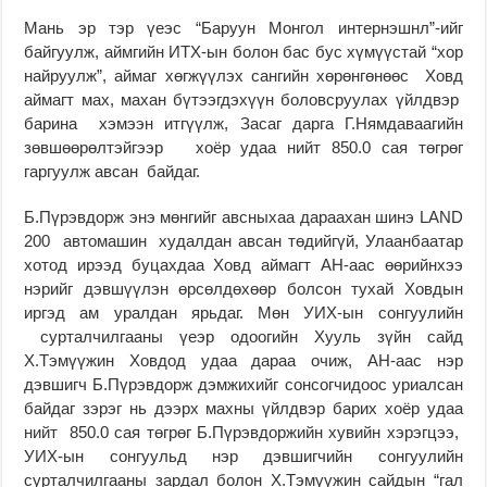
Мань эр тэр үеэс “Баруун Монгол интернэшнл”-ийг
байгуулж, аймгийн ИТХ-ын болон бас бус хүмүүстай “хор
найруулж”, аймаг хөгжүүлэх сангийн хөрөнгөнөөс Ховд
аймагт мах, махан бүтээгдэхүүн боловсруулах үйлдвэр
барина хэмээн итгүүлж, Засаг дарга Г.Нямдаваагийн
зөвшөөрөлтэйгээр хоёр удаа нийт 850.0 сая төгрөг
гаргуулж авсан байдаг.
Б.Пүрэвдорж энэ мөнгийг авсныхаа дараахан шинэ LAND
200 автомашин худалдан авсан төдийгүй, Улаанбаатар
хотод ирээд буцахдаа Ховд аймагт АН-аас өөрийнхээ
нэрийг дэвшүүлэн өрсөлдөхөөр болсон тухай Ховдын
иргэд ам уралдан ярьдаг. Мөн УИХ-ын сонгуулийн
сурталчилгааны үеэр одоогийн Хууль зүйн сайд
Х.Тэмүүжин Ховдод удаа дараа очиж, АН-аас нэр
дэвшигч Б.Пүрэвдорж дэмжихийг сонсогчидоос уриалсан
байдаг зэрэг нь дээрх махны үйлдвэр барих хоёр удаа
нийт 850.0 сая төгрөг Б.Пүрэвдоржийн хувийн хэрэгцээ,
УИХ-ын сонгуульд нэр дэвшигчийн сонгуулийн
сурталчилгааны зардал болон Х.Тэмүүжин сайдын “гал