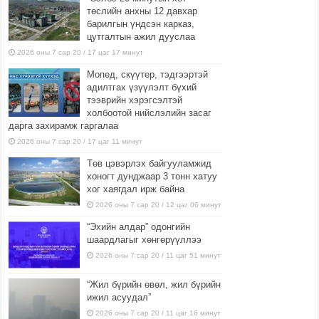
төслийн анхны 12 давхар
барилгын үндсэн карказ,
цутгалтын ажил дууслаа
2026 оны 7 сар 20 / 17 цаг 17 минут
Мопед, скүүтер, тэдгээртэй
адилтгах үзүүлэлт бүхий
тээврийн хэрэгсэлтэй
холбоотой нийслэлийн засаг
дарга захирамж гаргалаа
2026 оны 7 сар 20 / 17 цаг 11 минут
Төв цэвэрлэх байгууламжид
хоногт дунджаар 3 тонн хатуу
хог хаягдал ирж байна
2026 оны 7 сар 20 / 12 цаг 06 минут
“Эхийн алдар” одонгийн
шаардлагыг хөнгөрүүллээ
2026 оны 7 сар 20 / 11 цаг 51 минут
“Жил бүрийн өвөл, жил бүрийн
ижил асуудал”
2026 оны 7 сар 20 / 11 цаг 16 минут