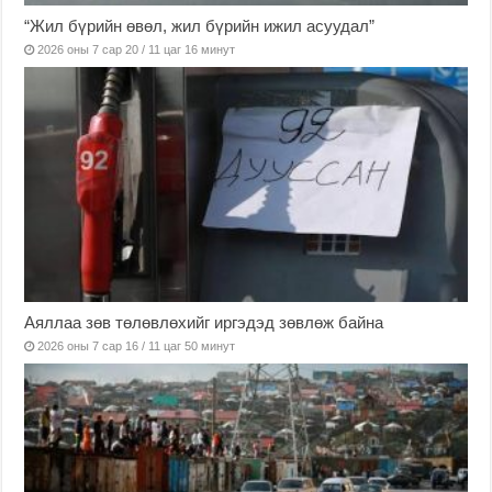
“Жил бүрийн өвөл, жил бүрийн ижил асуудал”
2026 оны 7 сар 20 / 11 цаг 16 минут
Аяллаа зөв төлөвлөхийг иргэдэд зөвлөж байна
2026 оны 7 сар 16 / 11 цаг 50 минут