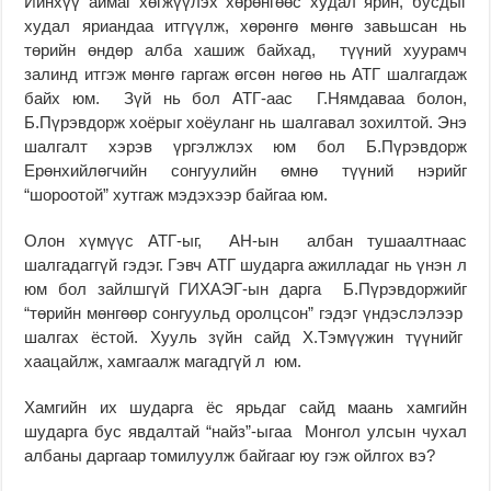
Ийнхүү аймаг хөгжүүлэх хөрөнгөөс худал ярин, бусдыг
худал яриандаа итгүүлж, хөрөнгө мөнгө завьшсан нь
төрийн өндөр алба хашиж байхад, түүний хуурамч
залинд итгэж мөнгө гаргаж өгсөн нөгөө нь АТГ шалгагдаж
байх юм. Зүй нь бол АТГ-аас Г.Нямдаваа болон,
Б.Пүрэвдорж хоёрыг хоёуланг нь шалгавал зохилтой. Энэ
шалгалт хэрэв үргэлжлэх юм бол Б.Пүрэвдорж
Ерөнхийлөгчийн сонгуулийн өмнө түүний нэрийг
“шороотой” хутгаж мэдэхээр байгаа юм.
Олон хүмүүс АТГ-ыг, АН-ын албан тушаалтнаас
шалгадаггүй гэдэг. Гэвч АТГ шударга ажилладаг нь үнэн л
юм бол зайлшгүй ГИХАЭГ-ын дарга Б.Пүрэвдоржийг
“төрийн мөнгөөр сонгуульд оролцсон” гэдэг үндэслэлээр
шалгах ёстой. Хууль зүйн сайд Х.Тэмүүжин түүнийг
хаацайлж, хамгаалж магадгүй л юм.
Хамгийн их шударга ёс ярьдаг сайд маань хамгийн
шударга бус явдалтай “найз”-ыгаа Монгол улсын чухал
албаны даргаар томилуулж байгааг юу гэж ойлгох вэ?