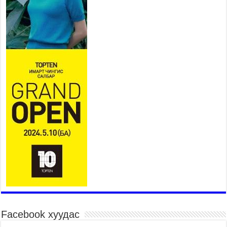
2026 оны 7 сар 20 / 9 цаг 09 минут
311 алба хаагч, 119 техник хэрэгсэлтэй ажиллаж
үер усны аюул, болзошгүй эрсдэлээс сэргийлж
байна
2026 оны 7 сар 20 / 9 цаг 05 минут
Аяллаа зөв төлөвлөхийг иргэдэд зөвлөж байна
2026 оны 7 сар 16 / 11 цаг 50 минут
Үер усны болзошгүй аюулаас сэргийлж,
холбогдох байгууллагууд өндөржүүлсэн бэлэн
байдалд ажиллаж байна
2026 оны 7 сар 15 / 13 цаг 06 минут
Монгол адууны үнэ цэнийг дэлхийд сурталчлах
“Дэлхийн адууны өдөр”-т 15000 морьтон оролцож
байна
2026 оны 7 сар 15 / 11 цаг 51 минут
Шагайн харвааны насанд хүрэгчдийн багийн
төрөлд 106 багийн 848 харваач өрсөлдөж,
шилдгүүд шалгарав
2026 оны 7 сар 15 / 11 цаг 45 минут
Facebook хуудас
Үндэсний их баяр наадмын сур харвааны