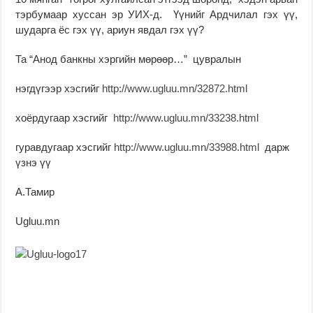
тэрбумаар хуссан эр УИХ-д. Үүнийг Ардчилал гэх үү,
шударга ёс гэх үү, ариун явдал гэх үү?
Та “Анод банкны хэргийн мөрөөр…” цувралын
нэгдүгээр хэсгийг
http://www.ugluu.mn/32872.html
хоёрдугаар хэсгийг
http://www.ugluu.mn/33238.html
гуравдугаар хэсгийг
http://www.ugluu.mn/33988.html
дарж
үзнэ үү
А.Тамир
Ugluu.mn