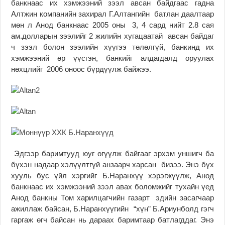
банкнаас их хэмжээний зээл авсан байдгаас гадна
Алтжин компанийн захирал Г.Алтангийн батлан даалтаар
мөн л Анод банкнаас 2005 оны 3, 4 сард нийт 2.8 сая
ам.долларын зээлийг 2 жилийн хугацаатай авсан байдаг
ч зээл болон зээлийн хүүгээ төлөлгүй, банкинд их
хэмжээний өр үүсгэн, банкийг алдагдалд оруулах
нөхцлийг 2006 оноос бүрдүүлж байжээ.
Эдгээр баримтууд юуг өгүүлж байгааг эрхэм уншигч ба
бүхэн надаар хэлүүлтгүй анзаарч харсан бизээ. Энэ бүх
хууль бус үйл хэргийг Б.Наранхүү хэрэгжүүлж, Анод
банкнаас их хэмжээний зээл авах боломжийг тухайн үед
Анод банкны Том харилцагчийн газарт эдийн засагчаар
ажиллаж байсан, Б.Наранхүүгийн “хүн” Б.Ариунболд гэгч
гаргаж өгч байсан нь дараах баримтаар батлагддаг. Энэ