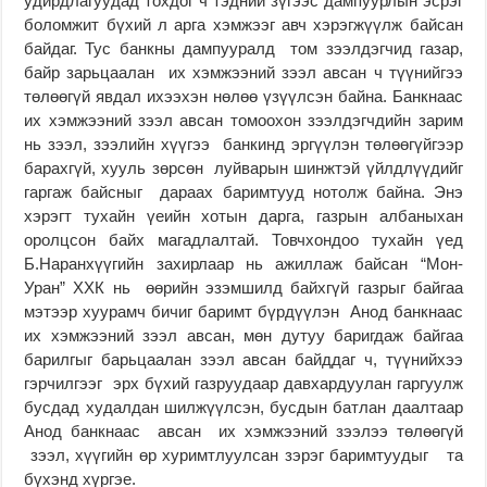
удирдлагуудад тохдог ч тэдний зүгээс дампуурлын эсрэг
боломжит бүхий л арга хэмжээг авч хэрэгжүүлж байсан
байдаг. Тус банкны дампууралд том зээлдэгчид газар,
байр зарьцаалан их хэмжээний зээл авсан ч түүнийгээ
төлөөгүй явдал ихээхэн нөлөө үзүүлсэн байна. Банкнаас
их хэмжээний зээл авсан томоохон зээлдэгчдийн зарим
нь зээл, зээлийн хүүгээ банкинд эргүүлэн төлөөгүйгээр
барахгүй, хууль зөрсөн луйварын шинжтэй үйлдлүүдийг
гаргаж байсныг дараах баримтууд нотолж байна. Энэ
хэрэгт тухайн үеийн хотын дарга, газрын албаныхан
оролцсон байх магадлалтай. Товчхондоо тухайн үед
Б.Наранхүүгийн захирлаар нь ажиллаж байсан “Мон-
Уран” ХХК нь өөрийн эзэмшилд байхгүй газрыг байгаа
мэтээр хуурамч бичиг баримт бүрдүүлэн Анод банкнаас
их хэмжээний зээл авсан, мөн дутуу баригдаж байгаа
барилгыг барьцаалан зээл авсан байддаг ч, түүнийхээ
гэрчилгээг эрх бүхий газруудаар давхардуулан гаргуулж
бусдад худалдан шилжүүлсэн, бусдын батлан даалтаар
Анод банкнаас авсан их хэмжээний зээлээ төлөөгүй
зээл, хүүгийн өр хуримтлуулсан зэрэг баримтуудыг та
бүхэнд хүргэе.