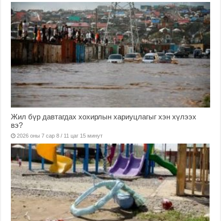
Жил бүр давтагдах хохирлын хариуцлагыг хэн хүлээх
вэ?
2026 оны 7 сар 8 / 11 цаг 15 минут