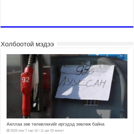
Холбоотой мэдээ
Аяллаа зөв төлөвлөхийг иргэдэд зөвлөж байна
2026 оны 7 сар 16 / 11 цаг 50 минут