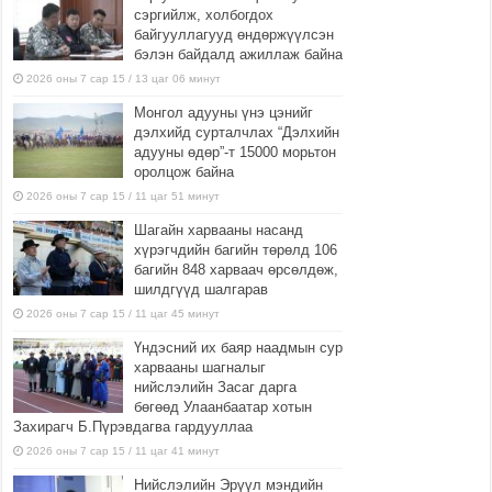
сэргийлж, холбогдох
байгууллагууд өндөржүүлсэн
бэлэн байдалд ажиллаж байна
2026 оны 7 сар 15 / 13 цаг 06 минут
Монгол адууны үнэ цэнийг
дэлхийд сурталчлах “Дэлхийн
адууны өдөр”-т 15000 морьтон
оролцож байна
2026 оны 7 сар 15 / 11 цаг 51 минут
Шагайн харвааны насанд
хүрэгчдийн багийн төрөлд 106
багийн 848 харваач өрсөлдөж,
шилдгүүд шалгарав
2026 оны 7 сар 15 / 11 цаг 45 минут
Үндэсний их баяр наадмын сур
харвааны шагналыг
нийслэлийн Засаг дарга
бөгөөд Улаанбаатар хотын
Захирагч Б.Пүрэвдагва гардууллаа
2026 оны 7 сар 15 / 11 цаг 41 минут
Нийслэлийн Эрүүл мэндийн