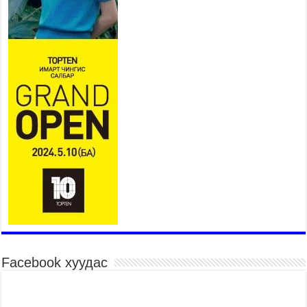
Үер усны аюулаас сэргийлж, нийслэлийн Онцгой
байдлын газрын 162 алба хаагч үүрэг гүйцэтгэж
байна
2026 оны 7 сар 15 / 11 цаг 07 минут
Үндэсний их сурын харваанд 850 харваач цэц
мэргэнээ сорьж байна
2026 оны 7 сар 15 / 11 цаг 03 минут
Төв цэнгэлдэхийн эргэн тойронд
2026 оны 7 сар 15 / 10 цаг 58 минут
Үндэсний их баяр наадмын шагайн харваа
насанд хүрэгчдийн багийн харваагаар
үргэлжилж байна
2026 оны 7 сар 15 / 10 цаг 52 минут
Үндэсний их баяр наадмын хүчит бөхийн
барилдаан эхэллээ
2026 оны 7 сар 15 / 10 цаг 46 минут
Үндэсний хувцасны өдрийг тохиолдуулан
Facebook хуудас
“Дээлтэй монгол наадам” боллоо
2026 оны 7 сар 15 / 10 цаг 41 минут
МОНГОЛ УЛСЫН ЕРӨНХИЙ САЙД Н.УЧРАЛ