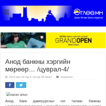
Анод банкны хэргийн
мөрөөр… /цуврал-4/
2013 оны 10 сар 4 / 10 цаг 05 минут
Онцолсон
Анод банк дампуурсныг нэг талаас банкны