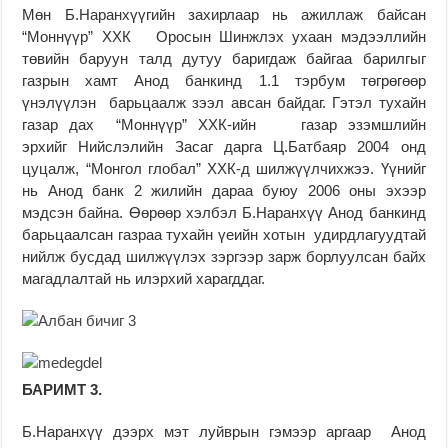
Мөн Б.Наранхүүгийн захирлаар нь ажиллаж байсан
“Моннүүр” ХХК Оросын Шинжлэх ухаан мэдээллийн
төвийн баруун талд дутуу баригдаж байгаа барилгыг
газрын хамт Анод банкинд 1.1 тэрбум төгрөгөөр
үнэлүүлэн барьцаалж зээл авсан байдаг. Гэтэл тухайн
газар дах “Моннүүр” ХХК-ийн газар эзэмшлийн
эрхийг Нийслэлийн Засаг дарга Ц.Батбаяр 2004 онд
цуцалж, “Монгол глобал” ХХК-д шилжүүлчихжээ. Үүнийг
нь Анод банк 2 жилийн дараа буюу 2006 оны эхээр
мэдсэн байна. Өөрөөр хэлбэл Б.Наранхүү Анод банкинд
барьцаалсан газраа тухайн үеийн хотын удирдлагуудтай
нийлж бусдад шилжүүлэх зэргээр зарж борлуулсан байх
магадлалтай нь илэрхий харагддаг.
БАРИМТ 3.
Б.Наранхүү дээрх мэт луйврын гэмээр аргаар Анод