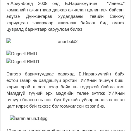
Б.Ариунболд 2008 онд Б.Наранхүүгийн “Инвекс”
компанийн ажилтнаар давхар ажиллан цалин авч байсан,
эдүгээ Дүнжингарав худалдааны төвийн Санхүү
хариуцсан захирлаар ажиллаж байгааг бид өмнөх
цувралд баримтаар харуулсан билээ.
Эдгээр баримтуудаас харахад Б.Наранхүүгийн байх
ёстой газар нь халдашгүй эрхтэй УИХ-ын гишүүн биш,
харин арай л өөр газар байх нь тодорхой байгаа юм.
Магадгүй түүний эрх мэдлийн төлөө зүтгэж УИХ-ын
гишүүн болсон нь энэ бүх булхай луйвар нь хэзээ нэгэн
цагт илрэх бий гэхээс болгоомжилсон хэрэг биз.
10 мянган төгрөг хулгайлсан этгээд шоронд, хэдэн арван