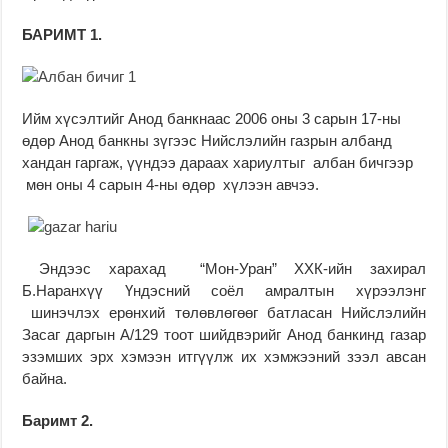
БАРИМТ 1.
Ийм хүсэлтийг Анод банкнаас 2006 оны 3 сарын 17-ны
өдөр Анод банкны зүгээс Нийслэлийн газрын албанд
хандан гаргаж, үүндээ дараах хариултыг албан бичгээр
мөн оны 4 сарын 4-ны өдөр хүлээн авчээ.
Эндээс харахад “Мон-Уран” ХХК-ийн захирал
Б.Наранхүү Үндэсний соёл амралтын хүрээлэнг
шинэчлэх ерөнхий төлөвлөгөөг батласан Нийслэлийн
Засаг даргын А/129 тоот шийдвэрийг Анод банкинд газар
эзэмших эрх хэмээн итгүүлж их хэмжээний зээл авсан
байна.
Баримт 2.