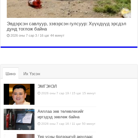
Эвдэрсэн савлуур, зэвэрсэн гулсуур: Хүүхдүүд эрсдэл
дунд тоглож байна
2026 оны 7 сар 3 / 16 цаг 44 минут
Шинэ
Их Үзсэн
ЭМГЭНЭЛ
2026 оны 7 сар 19 / 15 цаг 15 минут
Аяллаа зөв төлөвлөхийг
иргэдэд зөвлөж байна
2026 оны 7 сар 16 / 11 цаг 50 минут
Үер усны болзошгүй аюулаас