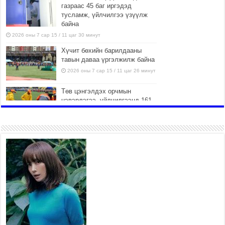
газраас 45 баг иргэдэд
тусламж, үйлчилгээ үзүүлж
байна
2026 оны 7 сар 15 / 11 цаг 30 минут
Хүчит бөхийн барилдааны
тавын даваа үргэлжилж байна
2026 оны 7 сар 15 / 11 цаг 26 минут
Төв цэнгэлдэх орчмын
цэвэрлэгээ, үйлчилгээнд 161
ажилтан, 27 техниктэй
ажиллаж байна
2026 оны 7 сар 15 / 11 цаг 22 минут
Наадмын амралтын өдрүүдэд
нийслэлийн эрүүл мэндийн
байгууллагууд дараах
хуваарийн дагуу ажиллана
2026 оны 7 сар 15 / 11 цаг 18 минут
Үндэсний их баяр наадам эхэллээ
2026 оны 7 сар 15 / 11 цаг 14 минут