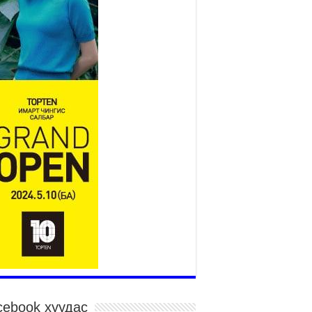
төслийн удирдах хорооны
ээлжит хуралдаан боллоо
2026 оны 7 сар 21 / 16 цаг 43 минут
өнхий сайд Н.Учрал БНХАУ-аас Монгол Улсад
угаа Элчин сайд Шэнь Миньжюанийг хүлээн
ч уулзав
026 оны 7 сар 21 / 16 цаг 39 минут
ГД НАЙРАМДАХ ТАЖИКИСТАН УЛСТАЙ
ИЙН ЗАСГИЙН ХАМТЫН АЖИЛЛАГААГ
ГӨЖҮҮЛНЭ
026 оны 7 сар 21 / 16 цаг 34 минут
,992 суралцагч хотхоны бага сургуульд, 8100
ралцагч төрөлжсөн ахлах сургуульд
ралцана
026 оны 7 сар 21 / 13 цаг 43 минут
P17 хурлын үеэрх замын хөдөлгөөн, нийтийн
врийн зохицуулалт, сургууль, цэцэрлэг, зах,
далдааны төвийн ажиллах хуваарийг гаргаж,
гэдэд мэдээлэхийг үүрэг болголоо
026 оны 7 сар 21 / 11 цаг 59 минут
cebook хуудас