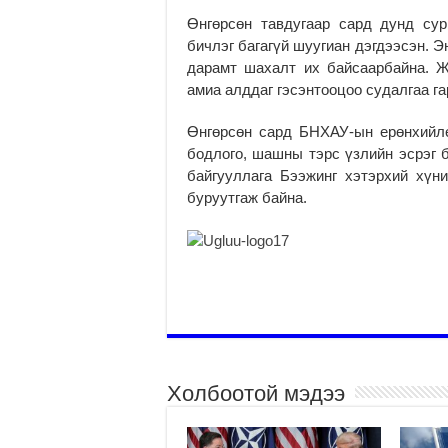
Өнгөрсөн тавдугаар сард дунд сур
бичлэг багагүй шуугиан дэгдээсэн. 
дарамт шахалт их байсаарбайна. 
амиа алддаг гэсэнтооцоо судалгаа га
Өнгөрсөн сард БНХАУ-ын ерөнхийл
бодлого, шашны тэрс үзлийн эсрэг 
байгууллага Бээжинг хэтэрхий хүн
буруутгаж байна.
Холбоотой мэдээ