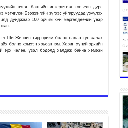
гуулийн нэгэн багшийн интернэтэд тавьсан дүрс
2
Энэ мэтчилэн Бээжингийн зүгээс уйгаруудад үзүүлэх
Жилд дунджаар 100 орчим хүн мөргөлдөөний үеэр
рсан.
өгч Ши Жинпин тирроризм болон салан тусгаалах
хэ
байх болно хэмээн ярьсан юм. Харин хүний эрхийн
2
ий эрх чөлөө, үзэл бодолд халдаж байна хэмээн
ху
аж
2
2