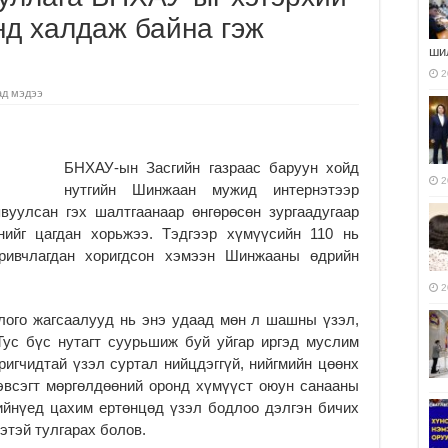
нд халдаж байна гэж
ши
2
ад мэдээ
БНХАУ-ын Засгийн газраас баруун хойд
2
нутгийн Шинжаан мужид интернэтээр
вуулсан гэх шалтгаанаар өнгөрөсөн зургаадугаар
нийг цагдан хорьжээ. Тэдгээр хүмүүсийн 110 нь
ривчлагдан хоригдсон хэмээн Шинжааны өдрийн
2
лого жагсаалууд нь энэ удаад мөн л шашны үзэл,
Тус бүс нутагт суурьшиж буй уйгар иргэд муслим
игчидтай үзэл суртал нийцдэггүй, нийгмийн цөөнх
зэвсэгт мөргөлдөөний оронд хүмүүст оюун санааны
ийнүед цахим ертөнцөд үзэл бодлоо дэлгэн бичих
этэй тулгарах болов.