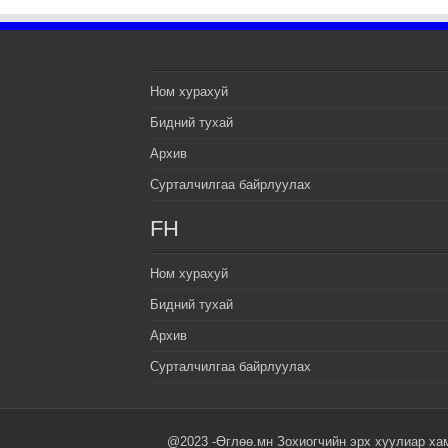
Ном хурахуй
Бидний тухай
Архив
Сурталчилгаа байрлуулах
FH
Ном хурахуй
Бидний тухай
Архив
Сурталчилгаа байрлуулах
@2023 -Өглөө.мн Зохиогчийн эрх хуулиар ха