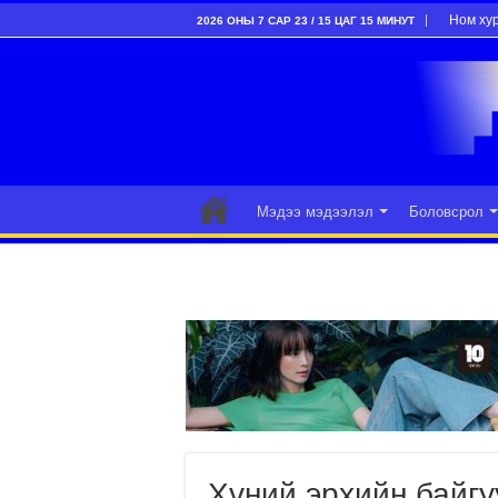
Ном ху
2026 ОНЫ 7 САР 23 / 15 ЦАГ 15 МИНУТ
Мэдээ мэдээлэл
Боловсрол
Хүний эрхийн байгу