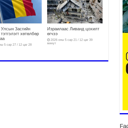
Ер
 Улсын Засгийн
Израилаас Ливанд цохилт
су
 тэтгэлэгт хөтөлбөр
өгчээ
ав
аа
2026 оны 5 сар 21 / 12 цаг 39
2
минут
ы 5 сар 27 / 12 цаг 28
БҮ
ЭД
ӨР
2
26
су
су
2
CO
тээ
ху
ир
2
Fa