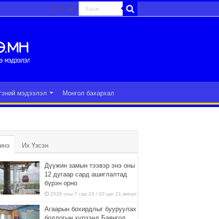
гэний мэдээлэл
Монгол бахархал
инэ
Их Үзсэн
Дүүжин замын тээвэр энэ оны
12 дугаар сард ашиглалтад
бүрэн орно
2026 оны 7 сар 23 / 10 цаг 21 минут
Агаарын бохирдлыг бууруулах
бодлогын хүрээнд Баянгол,