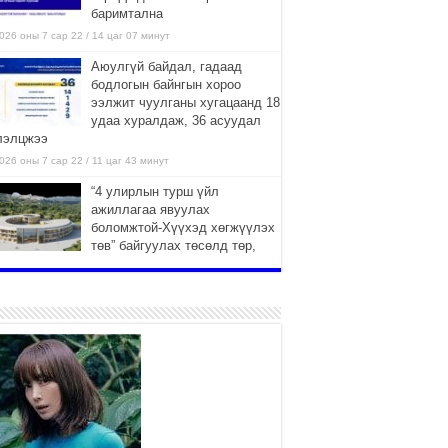
баримтална
026 оны 7 сар 22 / 14 цаг 07 минут
Аюулгүй байдал, гадаад
бодлогын байнгын хороо
ээлжит чуулганы хугацаанд 18
удаа хуралдаж, 36 асуудал
лэлцжээ
026 оны 7 сар 22 / 11 цаг 43 минут
“4 улирлын турш үйл
ажиллагаа явуулах
боломжтой-Хүүхэд хөгжүүлэх
төв” байгуулах төсөлд төр,
вийн хэвшлийн түншлэлийн хүрээнд хамтран
иллахыг урьж байна
026 оны 7 сар 22 / 9 цаг 28 минут
Б.Пүрэвдагва: “Урт цагаан”-ыг
залуучууд чөлөөт цагаа
өнгөрүүлдэг, жуулчид зорьж
ирдэг цэг болгоно
026 оны 7 сар 21 / 16 цаг 47 минут
Тусгай замын автобус /BRT/