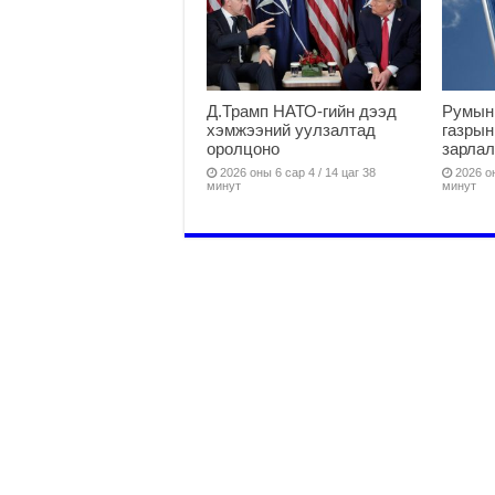
Д.Трамп НАТО-гийн дээд
Румын
хэмжээний уулзалтад
газрын
оролцоно
зарлал
2026 оны 6 сар 4 / 14 цаг 38
2026 он
минут
минут