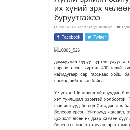
их хүний эрх чөлөө
буруутгажээ
2013 оны 10 сар 9 / 13 цаг 10 минут
Гада
Facebook
Twitter
дамжуулан буруу суртал ухуулга я
сараас өнөөг хүртэл 400 гаруй хү
наймдугаар сар гарснаас хойш ба
сонинд нийтэлсэн байна.
Үе үехэн Шинжаанд уйгаруудын бос
хэт туйлшрал зэрэгтэй холбоотой. 
шашинтнууд бөгөөд Хятадын эрх бар
болсоор ирсэн. Уйгарууд жагсаал, 
цохиолт өгсөн нь дээр хэмээн сүүл
болсон нь мөн л хатуухан арга хэмжэ