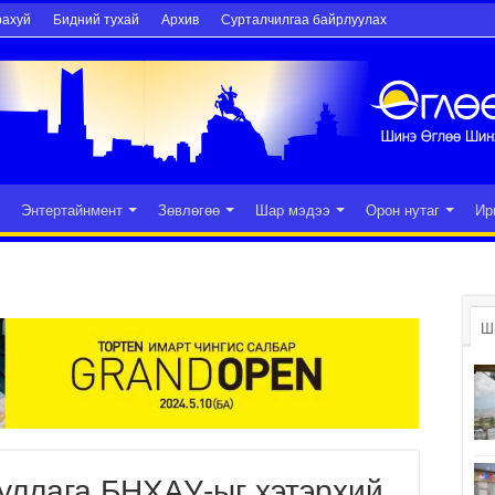
рахуй
Бидний тухай
Архив
Сурталчилгаа байрлуулах
Энтертайнмент
Зөвлөгөө
Шар мэдээ
Орон нутаг
Ир
Ш
уллага БНХАУ-ыг хэтэрхий