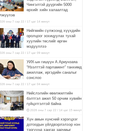
Чингэлтэй дүүргийн 5000
өрхийг хийн халаалтад
лжүүлэв
026 оны 7 сар 22 / 17 цаг 14 минут
Нийгмийн сүлжээнд хүүхдийн
оролцоог зохицуулах тухай
хуулийн төслийг өргөн
мэдүүллээ
026 оны 7 сар 22 / 17 цаг 09 минут
УИХ-ын гишүүн А.Ариунзаяа
“Нээлттэй парламент” танхимд
ажиллаж, иргэдийн саналыг
сонслоо
026 оны 7 сар 22 / 17 цаг 04 минут
Нийслэлийн өвөлжилтийн
бэлтгэл ажил 50 орчим хувийн
гүйцэтгэлтэй байна
2026 оны 7 сар 22 / 14 цаг 15 минут
Хүн амын хүнсний хэрэгцээг
дотоодын үйлдвэрлэлээр нэн
тэргүүнд хангах зарчмыг