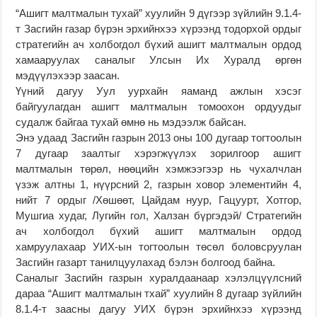
“Ашигт малтмалын тухай” хуулийн 9 дүгээр зүйлийн 9.1.4-
т Засгийн газар бүрэн эрхийнхээ хүрээнд тодорхой ордыг
стратегийн ач холбогдол бүхий ашигт малтмалын ордод
хамааруулах саналыг Улсын Их Хуралд өргөн
мэдүүлэхээр заасан.
Үүний дагуу Уул уурхайн яаманд ажлын хэсэг
байгуулагдан ашигт малтмалын томоохон ордуудыг
судалж байгаа тухай өмнө нь мэдээлж байсан.
Энэ удаад Засгийн газрын 2013 оны 100 дугаар тогтоолын
7 дугаар заалтыг хэрэгжүүлэх зорилгоор ашигт
малтмалын төрөл, нөөцийн хэмжээгээр нь чухалчлан
үзэж алтны 1, нүүрсний 2, газрын ховор элементийн 4,
нийт 7 ордыг /Хөшөөт, Цайдам нуур, Гацуурт, Хотгор,
Мушгиа худаг, Лугийн гол, Халзан бүргэдэй/ Стратегийн
ач холбогдол бүхий ашигт малтмалын ордод
хамруулахаар УИХ-ын тогтоолын төсөл боловсруулан
Засгийн газарт танилцуулахад бэлэн болгоод байна.
Саналыг Засгийн газрын хуралдаанаар хэлэлцүүлсний
дараа “Ашигт малтмалын тхай” хуулийн 8 дугаар зүйлийн
8.1.4-т заасны дагуу УИХ бүрэн эрхийнхээ хүрээнд