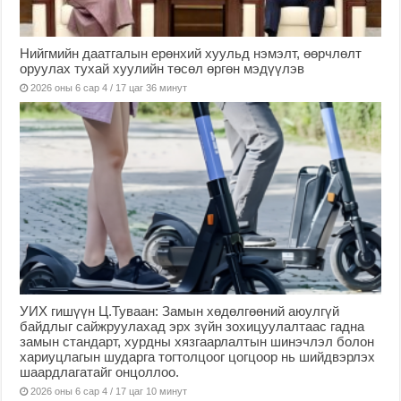
Нийгмийн даатгалын ерөнхий хуульд нэмэлт, өөрчлөлт
оруулах тухай хуулийн төсөл өргөн мэдүүлэв
2026 оны 6 сар 4 / 17 цаг 36 минут
УИХ гишүүн Ц.Туваан: Замын хөдөлгөөний аюулгүй
байдлыг сайжруулахад эрх зүйн зохицуулалтаас гадна
замын стандарт, хурдны хязгаарлалтын шинэчлэл болон
хариуцлагын шударга тогтолцоог цогцоор нь шийдвэрлэх
шаардлагатайг онцоллоо.
2026 оны 6 сар 4 / 17 цаг 10 минут