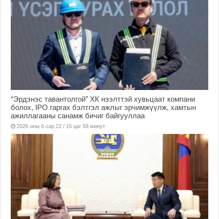
“Эрдэнэс тавантолгой” ХК нээлттэй хувьцаат компани
болох, IPO гаргах бэлтгэл ажлыг эрчимжүүлж, хамтын
ажиллагааны санамж бичиг байгууллаа
2026 оны 6 сар 22 / 15 цаг 58 минут