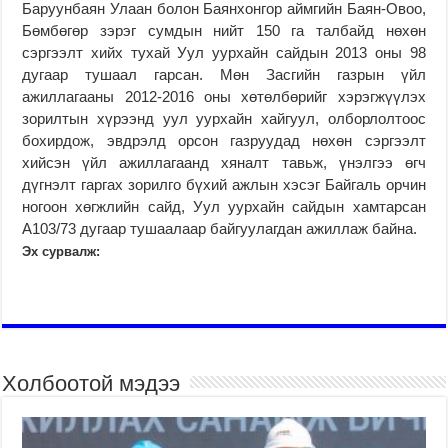
Баруунбаян Улаан болон Баянхонгор аймгийн Баян-Овоо,
Бөмбөгөр зэрэг сумдын нийт 150 га талбайд нөхөн
сэргээлт хийх тухай Уул уурхайн сайдын 2013 оны 98
дугаар тушаал гарсан. Мөн Засгийн газрын үйл
ажиллагааны 2012-2016 оны хөтөлбөрийг хэрэгжүүлэх
зорилтын хүрээнд уул уурхайн хайгуул, олборлолтоос
бохирдож, эвдрэлд орсон газруудад нөхөн сэргээлт
хийсэн үйл ажиллагаанд хяналт тавьж, үнэлгээ өгч
дүгнэлт гаргах зорилго бүхий ажлын хэсэг Байгаль орчин
ногоон хөгжлийн сайд, Уул уурхайн сайдын хамтарсан
А103/73 дугаар тушаалаар байгуулагдан ажиллаж байна.
Эх сурвалж:
Холбоотой мэдээ