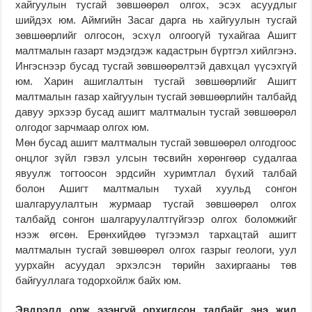
хайгуулын тусгай зөвшөөрөл олгох, эсэх асуудлыг
шийдэх юм. Аймгийн Засаг дарга нь хайгуулын тусгай
зөвшөөрлийг олгосон, эсхүл олгоогүй тухайгаа Ашигт
малтмалын газарт мэдэгдэж кадастрын бүртгэл хийлгэнэ.
Ингэснээр бусад тусгай зөвшөөрөлтэй давхцал үүсэхгүй
юм. Харин ашиглалтын тусгай зөвшөөрлийг Ашигт
малтмалын газар хайгуулын тусгай зөвшөөрлийн талбайд
давуу эрхээр бусад ашигт малтмалын тусгай зөвшөөрөл
олгодог зарчмаар олгох юм.
Мөн бусад ашигт малтмалын тусгай зөвшөөрөл олгодгоос
онцлог зүйл гэвэл улсын төсвийн хөрөнгөөр судалгаа
явуулж тогтоосон эрдсийн хуримтлал бүхий талбай
болон Ашигт малтмалын тухай хуульд сонгон
шалгаруулалтын журмаар тусгай зөвшөөрөл олгох
талбайд сонгон шалгаруулалтгүйгээр олгох боломжийг
нээж өгсөн. Ерөнхийдөө түгээмэл тархацтай ашигт
малтмалын тусгай зөвшөөрөл олгох газрыг геологи, уул
уурхайн асуудал эрхэлсэн төрийн захиргааны төв
байгууллага тодорхойлж байх юм.
Эвдрэлд орж эзэнгүй орхигдсон талбайг энэ жил