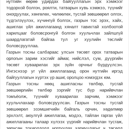
нутгийн өөрөө удирдах байгууллагын эрх хэмжээг
тодорхой болгон, роялти, татварын хувь хэмжээ, түүнийг
оногдуулах, хөнгөлөх, чөлөөлөх, тусгай зөвшөөрөл олгох,
түдгэлзүүлэх, хүчингүй болгох, газрын тос эрэх, хайх,
ашиглах үйл ажиллагаанд хяналт тавихтай холбоотой
харилцааг боловсронгуй болгон хуульчлах зайлшгүй
шаардлагатай байгаа тул уг хуулийн төслийг
боловсрууллаа.
Газрын тосны салбараас улсын төсөвт орох татварын
орлогын зарим хэсгийг аймаг, нийслэл, сум, дүүргийн
төсөвт хуваарилах эрх зүйн орчныг бүрдүүлсэн.
Ингэснээр уг үйл ажиллагаанд орон нутгийн иргэд
байгууллагын хүртэх үр ашиг, оролцоо нэмэгдэх юм.
Газрын тосны нөөц ашигласны төлбөр, тусгай
зөвшөөрлийн төлбөр зэргийг тус бүр нарийвчлан
томъёолж, түүнийг хуваарилах зарчим, хэмжээг
хуульчлахаар боловсруулсан. Газрын тосны тусгай
зөвшөөрөл эзэмшигчийн байгаль орчин, хөдөлмөр
эрхлэлт, аюулгүй ажиллагаа, мэдээ, тайлан гаргах үйл
ажиллагааны талаар хүлээх үүргийг нарийвчлан тусгаж,
зөрчсөн тохиолдолд ногдуулах хариуцлагыг ч төсөлд