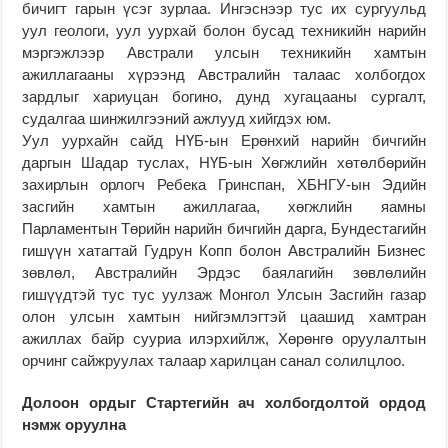
бичигт гарын үсэг зурлаа. Ингэснээр тус их сургуульд
уул геологи, уул уурхай болон бусад техникийн нарийн
мэргэжлээр Австрали улсын техникийн хамтын
ажиллагааны хүрээнд Австралийн талаас холбогдох
зардлыг хариуцан богино, дунд хугацааны сургалт,
судалгаа шинжилгээний ажлууд хийгдэх юм.
Уул уурхайн сайд НҮБ-ын Ерөнхий нарийн бичгийн
даргын Шадар туслах, НҮБ-ын Хөгжлийн хөтөлбөрийн
захирлын орлогч Ребека Гринспан, ХБНГУ-ын Эдийн
засгийн хамтын ажиллагаа, хөгжлийн яамны
Парламентын Төрийн нарийн бичгийн дарга, Бундестагийн
гишүүн хатагтай Гудрун Копп болон Австралийн Бизнес
зөвлөл, Австралийн Эрдэс баялагийн зөвлөлийн
гишүүдтэй тус тус уулзаж Монгол Улсын Засгийн газар
олон улсын хамтын нийгэмлэгтэй цаашид хамтран
ажиллах байр сууриа илэрхийлж, Хөрөнгө оруулалтын
орчинг сайжруулах талаар харилцан санал солилцлоо.
Долоон ордыг Стартегийн ач холбогдолтой ордод
нэмж оруулна