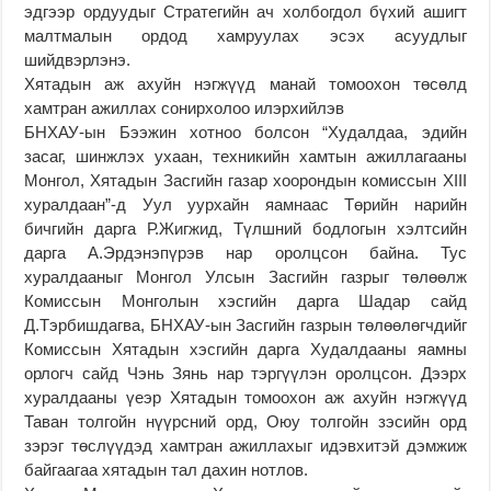
эдгээр ордуудыг Стратегийн ач холбогдол бүхий ашигт
малтмалын ордод хамруулах эсэх асуудлыг
шийдвэрлэнэ.
Хятадын аж ахуйн нэгжүүд манай томоохон төсөлд
хамтран ажиллах сонирхолоо илэрхийлэв
БНХАУ-ын Бээжин хотноо болсон “Худалдаа, эдийн
засаг, шинжлэх ухаан, техникийн хамтын ажиллагааны
Монгол, Хятадын Засгийн газар хоорондын комиссын XIII
хуралдаан”-д Уул уурхайн яамнаас Төрийн нарийн
бичгийн дарга Р.Жигжид, Түлшний бодлогын хэлтсийн
дарга А.Эрдэнэпүрэв нар оролцсон байна. Тус
хуралдааныг Монгол Улсын Засгийн газрыг төлөөлж
Комиссын Монголын хэсгийн дарга Шадар сайд
Д.Тэрбишдагва, БНХАУ-ын Засгийн газрын төлөөлөгчдийг
Комиссын Хятадын хэсгийн дарга Худалдааны яамны
орлогч сайд Чэнь Зянь нар тэргүүлэн оролцсон. Дээрх
хуралдааны үеэр Хятадын томоохон аж ахуйн нэгжүүд
Таван толгойн нүүрсний орд, Оюу толгойн зэсийн орд
зэрэг төслүүдэд хамтран ажиллахыг идэвхитэй дэмжиж
байгаагаа хятадын тал дахин нотлов.