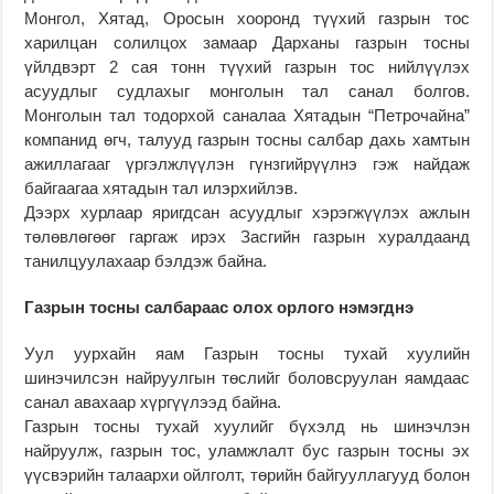
Монгол, Хятад, Оросын хооронд түүхий газрын тос
харилцан солилцох замаар Дарханы газрын тосны
үйлдвэрт 2 сая тонн түүхий газрын тос нийлүүлэх
асуудлыг судлахыг монголын тал санал болгов.
Монголын тал тодорхой саналаа Хятадын “Петрочайна”
компанид өгч, талууд газрын тосны салбар дахь хамтын
ажиллагааг үргэлжлүүлэн гүнзгийрүүлнэ гэж найдаж
байгаагаа хятадын тал илэрхийлэв.
Дээрх хурлаар яригдсан асуудлыг хэрэгжүүлэх ажлын
төлөвлөгөөг гаргаж ирэх Засгийн газрын хуралдаанд
танилцуулахаар бэлдэж байна.
Газрын тосны салбараас олох орлого нэмэгднэ
Уул уурхайн яам Газрын тосны тухай хуулийн
шинэчилсэн найруулгын төслийг боловсруулан яамдаас
санал авахаар хүргүүлээд байна.
Газрын тосны тухай хуулийг бүхэлд нь шинэчлэн
найруулж, газрын тос, уламжлалт бус газрын тосны эх
үүсвэрийн талаархи ойлголт, төрийн байгууллагууд болон