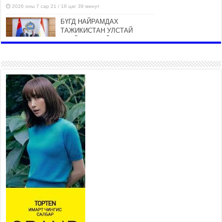
2026 оны 7 сар 21 / 16 цаг 39 минут
БҮГД НАЙРАМДАХ
ТАЖИКИСТАН УЛСТАЙ
ЭДИЙН ЗАСГИЙН ХАМТЫН
АЖИЛЛАГААГ ӨРГӨЖҮҮЛНЭ
2026 оны 7 сар 21 / 16 цаг 34 минут
26,992 суралцагч хотхоны бага
сургуульд, 8100 суралцагч
төрөлжсөн ахлах сургуульд
суралцана
2026 оны 7 сар 21 / 13 цаг 43 минут
COP17 хурлын үеэрх замын хөдөлгөөн, нийтийн
тээврийн зохицуулалт, сургууль, цэцэрлэг, зах,
худалдааны төвийн ажиллах хуваарийг гаргаж,
иргэдэд мэдээлэхийг үүрэг болголоо
2026 оны 7 сар 21 / 11 цаг 59 минут
Гэр бүлийн хэрэг шүүхэд хянан шийдвэрлэх
тухай хуулиар хүүхдийн дээд ашиг сонирхлыг
нэн тэргүүнд хангахыг баталгаажууллаа
2026 оны 7 сар 21 / 11 цаг 42 минут