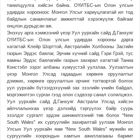
танилцуулга хийсэн байна. ОҮИТБС-ын Олон улсын
удирдах хорооноос Монгол Улсыг хариуцлагатай ил тод
байдлын санаачлагыг амжилттай хэрэгжүүлж байгааг
онцлон дурьдсан аж.
Энэхүү арга хэмжээний үеэр Уул уурхайн сайд Д.Ганхуяг
ОҮИТБС-ын Олон улсын удирдах хорооны дарга
хатагтай Клейр Шорттой, Австралийн Холбооны Засгийн
газрын Эрдэс баялаг, Эрчим хүчний сайд Гэри Грэй, тус
яамны Эрдэс баялагийн газрын захирал хатагтай Таниа
Констэбл зэрэг албаны хүмүүстэй уулзлаа. Уулзалтын
үеэр Монгол Улсад гадаадын хөрөнгө оруулалтыг
дэмжих, хөрөнгө оруулалтын орчинг тогтвортой болгох
уул уурхайн бүтээгдэхүүний зах зээлийн үнийн байдал,
мэргэжилтэн сургах гээд олон сэдвээр санал солилцжээ.
Уул уурхайн сайд Д.Ганхуяг Австрали Улсад хийсэн
айлчлалынхаа үеэр дэлхийд тэргүүлэх байр суурь
эзэлдэг сургалт эрдэм шинжилгээний төв болох “New
South Wales” их сургуулийн захиралтай уулзаж Монгол
Улсын Уул уурхайн яам “New South Wales” мужийн их
сургуулийн хоорондын хамтын ажиллагааны баримт