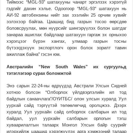
Тиймээс “MGL-93” шатахууны чанарт эргэлзэх хэрэггүй
гэдгийг дахин хэлье. Одоогоор “MGL-93“ шатахуун нь
АИ-92 автобензины нийт зах зээлийн 25 орчим хувийг
эзлэхээр байгаа. Цаашид бид газрын тосоо өөрсдөө
боловсруулах, мөн нүүрсийг шингэрүүлэх болон шатдаг
занараа ашиглах байдлаар шатахуун гаргаж эх орныхоо
хэрэгцээг бүрэн хангах, улмаар газрын тосны
бүтээгдэхүүн экспортлогч орон болох зорилт тавин
ажиллаж байна” гэсэн юм.
Австралийн “New South Wales” их сургуульд
тэтэглэгээр сурах боломжтой
Энэ сарын 22-24-ны өдрүүдэд Австрали Улсын Сидней
хотноо болсон “Олборлох үйлдвэрлэлийн ил тод
байдлын санаачлага”/ОҮИТБС/ олон улсын хуралд Уул
уурхай сайд тэргүүтэй төлөөлөгчид оролцжээ. Дээрх
хуралд Уул уурхайн сайд олборлох салбарын ил тод
байдал, уул уурхайн салбарын орлогын тэгш
хуваарилалтын талаарх Монгол Улсын байр суурийг
илэрхийлж цаашид хэрэгжүүлэх арга хэмжээний талаар