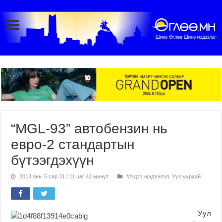
“MGL-93” автобензин нь
евро-2 стандартын
бүтээгдэхүүн
2013 оны 5 сар 31 / 11 цаг 42 минут
Мэдээ мэдээлэл
,
Уул уурхай
Уул