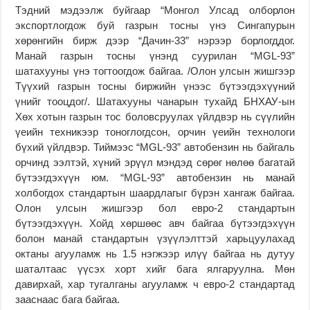
Тэдний мэдээлж буйгаар “Монгол Улсад олборлон
экспортлогдож буй газрын тосны үнэ Сингапурын
хөрөнгийн бирж дээр “Дачин-33” нэрээр борлогддог.
Манай газрын тосны үнэнд суурилан “MGL-93”
шатахууны үнэ тогтоогдож байгаа. /Олон улсын жишгээр
Түүхий газрын тосны биржийн үнээс бүтээгдэхүүний
үнийг тооцдог/. Шатахууны чанарын тухайд БНХАУ-ын
Хөх хотын газрын тос боловсруулах үйлдвэр нь сүүлийн
үеийн техникээр тоноглогдсон, орчин үеийн технологи
бүхий үйлдвэр. Тиймээс “MGL-93” автобензин нь байгаль
орчинд ээлтэй, хүний эрүүл мэндэд сөрөг нөлөө багатай
бүтээгдэхүүн юм. “MGL-93” автобензин нь манай
холбогдох стандартын шаардлагыг бүрэн хангаж байгаа.
Олон улсын жишгээр бол евро-2 стандартын
бүтээгдэхүүн. Хойд хөршөөс авч байгаа бүтээгдэхүүн
болон манай стандартын үзүүлэлттэй харьцуулахад
октаны агууламж нь 1.5 нэгжээр илүү байгаа нь дутуу
шаталтаас үүсэх хорт хийг бага ялгаруулна. Мөн
давирхай, хар тугалганы агууламж ч евро-2 стандартад
зааснаас бага байгаа.