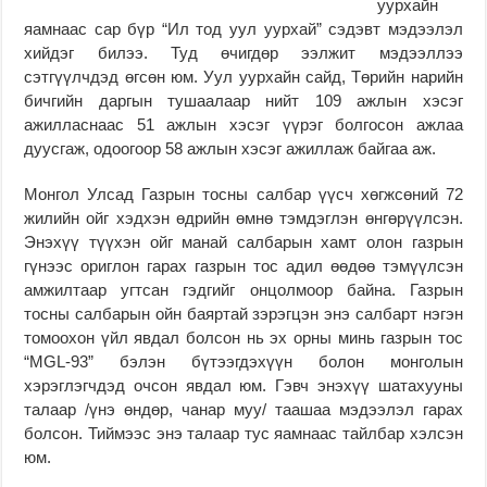
уурхайн
яамнаас сар бүр “Ил тод уул уурхай” сэдэвт мэдээлэл
хийдэг билээ. Туд өчигдөр ээлжит мэдээллээ
сэтгүүлчдэд өгсөн юм. Уул уурхайн сайд, Төрийн нарийн
бичгийн даргын тушаалаар нийт 109 ажлын хэсэг
ажилласнаас 51 ажлын хэсэг үүрэг болгосон ажлаа
дуусгаж, одоогоор 58 ажлын хэсэг ажиллаж байгаа аж.
Монгол Улсад Газрын тосны салбар үүсч хөгжсөний 72
жилийн ойг хэдхэн өдрийн өмнө тэмдэглэн өнгөрүүлсэн.
Энэхүү түүхэн ойг манай салбарын хамт олон газрын
гүнээс ориглон гарах газрын тос адил өөдөө тэмүүлсэн
амжилтаар угтсан гэдгийг онцолмоор байна. Газрын
тосны салбарын ойн баяртай зэрэгцэн энэ салбарт нэгэн
томоохон үйл явдал болсон нь эх орны минь газрын тос
“MGL-93” бэлэн бүтээгдэхүүн болон монголын
хэрэглэгчдэд очсон явдал юм. Гэвч энэхүү шатахууны
талаар /үнэ өндөр, чанар муу/ таашаа мэдээлэл гарах
болсон. Тиймээс энэ талаар тус яамнаас тайлбар хэлсэн
юм.