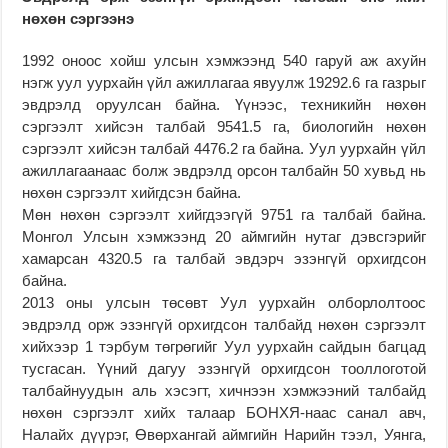
нөхөн сэргээнэ
1992 оноос хойш улсын хэмжээнд 540 гаруй аж ахуйн
нэгж уул уурхайн үйл ажиллагаа явуулж 19292.6 га газрыг
эвдрэлд оруулсан байна. Үүнээс, техникийн нөхөн
сэргээлт хийсэн талбай 9541.5 га, биологийн нөхөн
сэргээлт хийсэн талбай 4476.2 га байна. Уул уурхайн үйл
ажиллагаанаас болж эвдрэлд орсон талбайн 50 хувьд нь
нөхөн сэргээлт хийгдсэн байна.
Мөн нөхөн сэргээлт хийгдээгүй 9751 га талбай байна.
Монгол Улсын хэмжээнд 20 аймгийн нутаг дэвсгэрийг
хамарсан 4320.5 га талбай эвдэрч эзэнгүй орхигдсон
байна.
2013 оны улсын төсөвт Уул уурхайн олборлолтоос
эвдрэлд орж эзэнгүй орхигдсон талбайд нөхөн сэргээлт
хийхээр 1 тэрбум төгрөгийг Уул уурхайн сайдын багцад
тусгасан. Үүний дагуу эзэнгүй орхигдсон тооллоготой
талбайнуудын аль хэсэгт, хичнээн хэмжээний талбайд
нөхөн сэргээлт хийх талаар БОНХЯ-наас санал авч,
Налайх дүүрэг, Өвөрхангай аймгийн Нарийн тээл, Уянга,