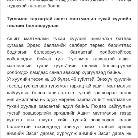
тодорхой тусгасан болно.
Түгээмэл тархацтай ашигт малтмалын тухай хуулийн
төслийг боловсруулав
Ашигт малтмалын тухай хуулийг шинэчлэн батлах
хугацаа Эрдэс баялагийн салбарт төрөөс баримтлах
бодлогыг боловсруулж батлахтай холбоотойгоор
хойшлогдож байгаа тул “Түгээмэл тархацтай ашигт
малтмалын тухай хууль”-ийн төслийг боловсруулж
холбогдох яамдаас санал авахаар хүргүүлээд байна.
Уг хуулийн төсөл нь 10 бүлэг, 46 зүйлтэй. Энэхүү хуулийн
төсөлд тусгаснаар түгээмэл тархацтай ашигт малтмалын
хайгуулын болон ашиглалтын тусгай зөвшөөрөл олгох
үйл ажиллагаа нь одоо мөрдөж байгаа Ашигт малтмалын
тухай хуульд заасантай адил байна. Гэхдээ хайгуулын
тусгай зөвшөөрлийн өргөдлийг Ашигт малтмалын газар
хүлээн авч шүүлт хийн тусгай зөвшөөрөл олгох
боломжтой тохиолдолд хайгуул хийх талбай орших
аймгийн Засаг даргад хүргүүлж аймгийн Засаг дарга нь