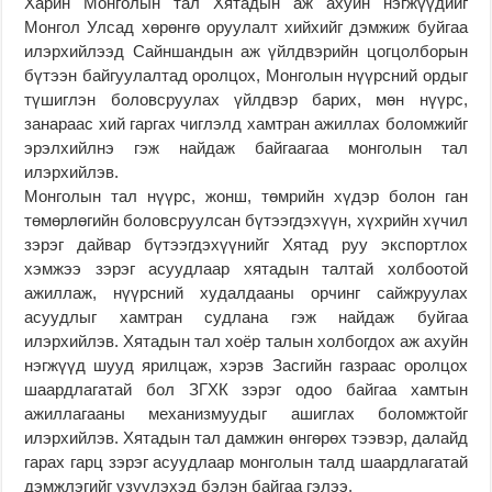
Харин Монголын тал Хятадын аж ахуйн нэгжүүдийг
Монгол Улсад хөрөнгө оруулалт хийхийг дэмжиж буйгаа
илэрхийлээд Сайншандын аж үйлдвэрийн цогцолборын
бүтээн байгуулалтад оролцох, Монголын нүүрсний ордыг
түшиглэн боловсруулах үйлдвэр барих, мөн нүүрс,
занараас хий гаргах чиглэлд хамтран ажиллах боломжийг
эрэлхийлнэ гэж найдаж байгаагаа монголын тал
илэрхийлэв.
Монголын тал нүүрс, жонш, төмрийн хүдэр болон ган
төмөрлөгийн боловсруулсан бүтээгдэхүүн, хүхрийн хүчил
зэрэг дайвар бүтээгдэхүүнийг Хятад руу экспортлох
хэмжээ зэрэг асуудлаар хятадын талтай холбоотой
ажиллаж, нүүрсний худалдааны орчинг сайжруулах
асуудлыг хамтран судлана гэж найдаж буйгаа
илэрхийлэв. Хятадын тал хоёр талын холбогдох аж ахуйн
нэгжүүд шууд ярилцаж, хэрэв Засгийн газраас оролцох
шаардлагатай бол ЗГХК зэрэг одоо байгаа хамтын
ажиллагааны механизмуудыг ашиглах боломжтойг
илэрхийлэв. Хятадын тал дамжин өнгөрөх тээвэр, далайд
гарах гарц зэрэг асуудлаар монголын талд шаардлагатай
дэмжлэгийг үзүүлэхэд бэлэн байгаа гэлээ.