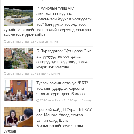
“4 улирлын турш үйл
ажиллагаа явуулах
боломжтой-Хүүхэд хөгжүүлэх
төв” байгуулах төсөлд төр,
хувийн хэвшлийн түншлэлийн хүрээнд хамтран
ажиллахыг урьж байна
2026 оны 7 сар 22 / 9 цаг 28 минут
Б.Пүрэвдагва: “Урт цагаан”-ыг
залуучууд чөлөөт цагаа
өнгөрүүлдэг, жуулчид зорьж
ирдэг цэг болгоно
2026 оны 7 сар 21 / 16 цаг 47 минут
Тусгай замын автобус /BRT/
төслийн удирдах хорооны
ээлжит хуралдаан боллоо
2026 оны 7 сар 21 / 16 цаг 43 минут
Ерөнхий сайд Н.Учрал БНХАУ-
аас Монгол Улсад суугаа
Элчин сайд Шэнь
Миньжюанийг хүлээн авч
уулзав