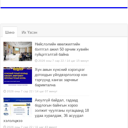
Шинэ
Их Үзсэн
Нийслэлийн өвөлжилтийн
бэлтгэл ажил 50 орчим хувийн
гүйцэтгэлтэй байна
2026 оны 7 сар 22 / 14 цаг 15 минут
Хүн амын хүнсний хэрэгцээг
дотоодын үйлдвэрлэлээр нэн
тэргүүнд хангах зарчмыг
баримтална
2026 оны 7 сар 22 / 14 цаг 07 минут
Аюулгүй байдал, гадаад
бодлогын байнгын хороо
ээлжит чуулганы хугацаанд 18
удаа хуралдаж, 36 асуудал
хэлэлцжээ
2026 оны 7 сар 22 / 11 цаг 43 минут