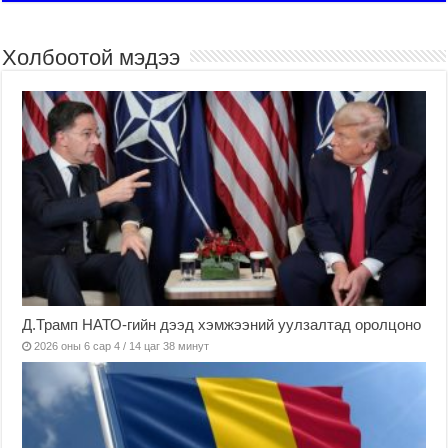
Холбоотой мэдээ
Д.Трамп НАТО-гийн дээд хэмжээний уулзалтад оролцоно
2026 оны 6 сар 4 / 14 цаг 38 минут