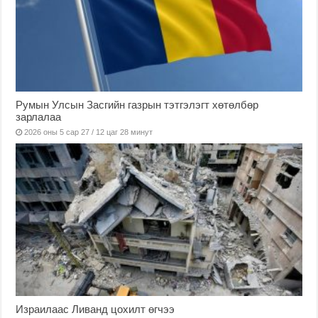
Румын Улсын Засгийн газрын тэтгэлэгт хөтөлбөр
зарлалаа
2026 оны 5 сар 27 / 12 цаг 28 минут
Израилаас Ливанд цохилт өгчээ