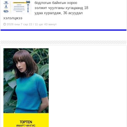
бодлогын байнгын хороо
ээлжит чуулганы хугацаанд 18
удаа хуралдаж, 36 асуудал
хэлэлцжээ
2026 оны 7 сар 22 / 11 цаг 43 минут
“4 улирлын турш үйл
ажиллагаа явуулах
боломжтой-Хүүхэд хөгжүүлэх
төв” байгуулах төсөлд төр,
хувийн хэвшлийн түншлэлийн хүрээнд хамтран
ажиллахыг урьж байна
2026 оны 7 сар 22 / 9 цаг 28 минут
Б.Пүрэвдагва: “Урт цагаан”-ыг
залуучууд чөлөөт цагаа
өнгөрүүлдэг, жуулчид зорьж
ирдэг цэг болгоно
2026 оны 7 сар 21 / 16 цаг 47 минут
Тусгай замын автобус /BRT/ төслийн удирдах
хорооны ээлжит хуралдаан боллоо
2026 оны 7 сар 21 / 16 цаг 43 минут
Ерөнхий сайд Н.Учрал БНХАУ-аас Монгол Улсад