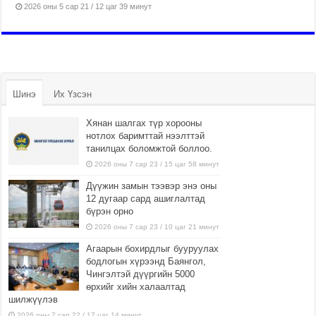
2026 оны 5 сар 21 / 12 цаг 39 минут
Шинэ
Их Үзсэн
Хянан шалгах түр хорооны
нотлох баримттай нээлттэй
танилцах боломжтой боллоо.
2026 оны 7 сар 23 / 15 цаг 58 минут
Дүүжин замын тээвэр энэ оны
12 дугаар сард ашиглалтад
бүрэн орно
2026 оны 7 сар 23 / 10 цаг 21 минут
Агаарын бохирдлыг бууруулах
бодлогын хүрээнд Баянгол,
Чингэлтэй дүүргийн 5000
өрхийг хийн халаалтад
шилжүүлэв
2026 оны 7 сар 22 / 17 цаг 14 минут