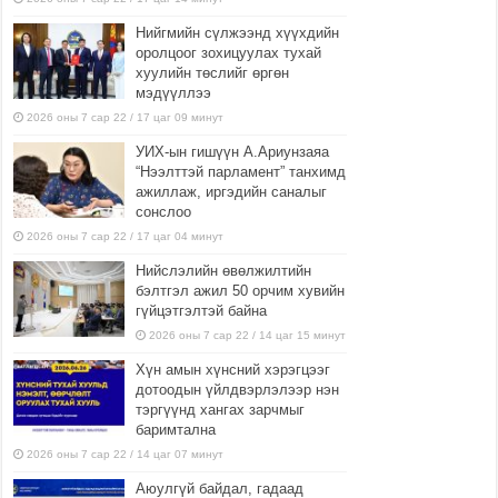
Нийгмийн сүлжээнд хүүхдийн
оролцоог зохицуулах тухай
хуулийн төслийг өргөн
мэдүүллээ
2026 оны 7 сар 22 / 17 цаг 09 минут
УИХ-ын гишүүн А.Ариунзаяа
“Нээлттэй парламент” танхимд
ажиллаж, иргэдийн саналыг
сонслоо
2026 оны 7 сар 22 / 17 цаг 04 минут
Нийслэлийн өвөлжилтийн
бэлтгэл ажил 50 орчим хувийн
гүйцэтгэлтэй байна
2026 оны 7 сар 22 / 14 цаг 15 минут
Хүн амын хүнсний хэрэгцээг
дотоодын үйлдвэрлэлээр нэн
тэргүүнд хангах зарчмыг
баримтална
2026 оны 7 сар 22 / 14 цаг 07 минут
Аюулгүй байдал, гадаад