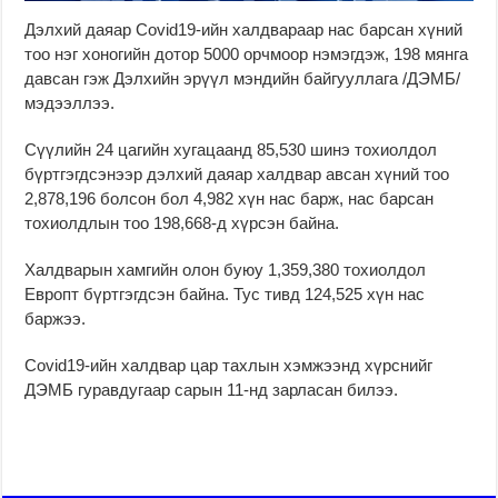
Дэлхий даяар Covid19-ийн халдвараар нас барсан хүний
тоо нэг хоногийн дотор 5000 орчмоор нэмэгдэж, 198 мянга
давсан гэж Дэлхийн эрүүл мэндийн байгууллага /ДЭМБ/
мэдээллээ.
Сүүлийн 24 цагийн хугацаанд 85,530 шинэ тохиолдол
бүртгэгдсэнээр дэлхий даяар халдвар авсан хүний тоо
2,878,196 болсон бол 4,982 хүн нас барж, нас барсан
тохиолдлын тоо 198,668-д хүрсэн байна.
Халдварын хамгийн олон буюу 1,359,380 тохиолдол
Европт бүртгэгдсэн байна. Тус тивд 124,525 хүн нас
баржээ.
Covid19-ийн халдвар цар тахлын хэмжээнд хүрснийг
ДЭМБ гуравдугаар сарын 11-нд зарласан билээ.