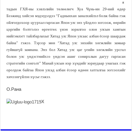
я
тадын ГХЯ-ны хэвлэлийн төлөөлөгч Хуа Чүнь-ин 29-ний өдөр
Бээжинд хийсэн мэдэгдэлдээ “Гаднынхан заналхийлэл болж байна гэж
ойлгогдохоор цуурхал гаргасан Япон улс энэ үйлдлээ зогсоож, өөрийн
цэргийн бэлтгэлээ өргөтгөх үнэн зорилгоо олон улсын хамтын
нийгэмлэгт тайлбарлахыг Хятад улс Япон улсаас албан ёсоор шаардаж
байна” гэжээ. Тэрээр мөн “Хятад улс энхийн хөгжлийн замаар
гуйвшгүй замнана. Энэ бол Хятад улс цаг үеийн хөгжлийн урсгал
болон улс үндэстнийхээ үндсэн ашиг сонирхлын дагуу гаргасан
стратегийн сонголт” Манай улсын нэр хүндийг зориудаар унагаах гэж
оролдож байгаа Япон улсад албан ёсоор өдөөн хатгалгаа зогсоохийг
хичээнгүйлэн хүсье гэжээ.
О.Рана
Х