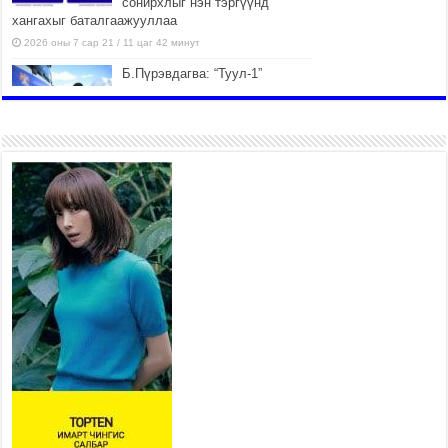
сонирхлыг нэн тэргүүнд
хангахыг баталгаажууллаа
2026 оны 7 сар 21 / 11 цаг 42 минут
Б.Пүрэвдагва: “Туул-1”
коллекторыг ашиглалтад
оруулж байж бид гэр
хорооллыг барилгажуулна
2026 оны 7 сар 21 / 10 цаг 15 минут
НИЙСЛЭЛ, АЙМГИЙН
УДИРДЛАГУУДЫН АЖЛЫГ
ХҮНД СУРТЛЫГ БУУРУУЛЖ,
ИРГЭД, АЖ АХУЙН НЭГЖИЙН
АЧААГ ХЭРХЭН ХӨНГӨЛСНӨӨР ДҮГНЭНЭ
2026 оны 7 сар 21 / 10 цаг 09 минут
Байнгын хорооны дарга
М.Мандхай Цөлжилттэй
тэмцэх тухай НҮБ-ын
конвенцын талуудын 17 дугаар
бага хурал (СОР17)-ын бэлтгэл ажлын явцтай
танилцлаа
2026 оны 7 сар 21 / 10 цаг 03 минут