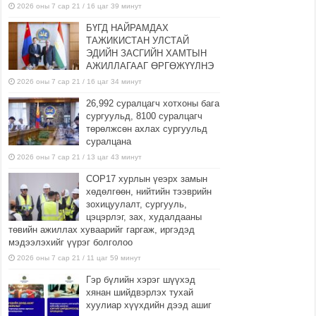
2026 оны 7 сар 21 / 16 цаг 39 минут
БҮГД НАЙРАМДАХ
ТАЖИКИСТАН УЛСТАЙ
ЭДИЙН ЗАСГИЙН ХАМТЫН
АЖИЛЛАГААГ ӨРГӨЖҮҮЛНЭ
2026 оны 7 сар 21 / 16 цаг 34 минут
26,992 суралцагч хотхоны бага
сургуульд, 8100 суралцагч
төрөлжсөн ахлах сургуульд
суралцана
2026 оны 7 сар 21 / 13 цаг 43 минут
COP17 хурлын үеэрх замын
хөдөлгөөн, нийтийн тээврийн
зохицуулалт, сургууль,
цэцэрлэг, зах, худалдааны
төвийн ажиллах хуваарийг гаргаж, иргэдэд
мэдээлэхийг үүрэг болголоо
2026 оны 7 сар 21 / 11 цаг 59 минут
Гэр бүлийн хэрэг шүүхэд
хянан шийдвэрлэх тухай
хуулиар хүүхдийн дээд ашиг