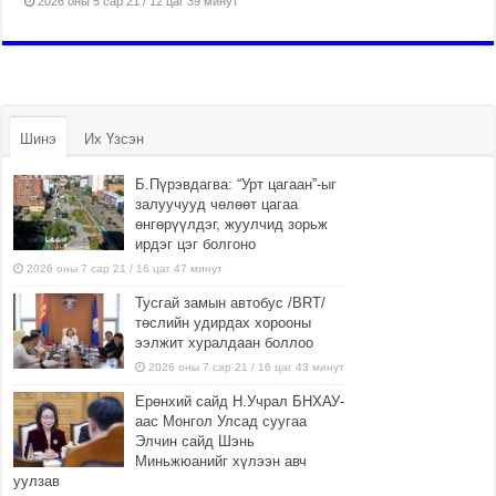
2026 оны 5 сар 21 / 12 цаг 39 минут
Шинэ
Их Үзсэн
Б.Пүрэвдагва: “Урт цагаан”-ыг
залуучууд чөлөөт цагаа
өнгөрүүлдэг, жуулчид зорьж
ирдэг цэг болгоно
2026 оны 7 сар 21 / 16 цаг 47 минут
Тусгай замын автобус /BRT/
төслийн удирдах хорооны
ээлжит хуралдаан боллоо
2026 оны 7 сар 21 / 16 цаг 43 минут
Ерөнхий сайд Н.Учрал БНХАУ-
аас Монгол Улсад суугаа
Элчин сайд Шэнь
Миньжюанийг хүлээн авч
уулзав