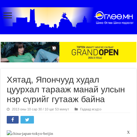
Хятад, Япончууд худал
цуурхал тарааж манай улсын
нэр сүрийг гутааж байна
2013 оны 10 сар 30 / 10 цаг 53 минут
Гадаад мэдээ
Х