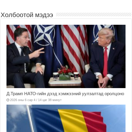
Холбоотой мэдээ
Д.Трамп НАТО-гийн дээд хэмжээний уулзалтад оролцоно
2026 оны 6 сар 4 / 14 цаг 38 минут