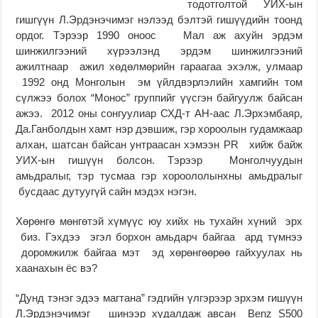
тодотголтой УИХ-ын
гишгүүн Л.Эрдэнэчимэг нэлээд бэлтэй гишүүдийн тоонд
ордог. Тэрээр 1990 оноос Мал аж ахуйн эрдэм
шинжилгээний хүрээлэнд эрдэм шинжилгээний
ажилтнаар ажил хөдөлмөрийн гараагаа эхэлж, улмаар
1992 онд Монголын эм үйлдвэрлэлийн хамгийн том
сүлжээ болох “Монос” группийг үүсгэн байгуулж байсан
ажээ. 2012 оны сонгуулиар СХД-т АН-аас Л.Эрхэмбаяр,
Да.Ганболдын хамт нэр дэвшиж, гэр хороолын гудамжаар
алхан, шатсан байсан унтраасан хэмээн PR хийж байж
УИХ-ын гишүүн болсон. Тэрээр Монголчуудын
амьдралыг, тэр тусмаа гэр хороололынхны амьдралыг
бусдаас дутуугүй сайн мэдэх нэгэн.
Хөрөнгө мөнгөтэй хүмүүс юу хийх нь тухайн хүний эрх
биз. Гэхдээ эгэл борхон амьдарч байгаа ард түмнээ
доромжилж байгаа мэт эд хөрөнгөөрөө гайхуулах нь
хаанахын ёс вэ?
“Дунд тэнэг эдээ магтана” гэдгийн үлгэрээр эрхэм гишүүн
Л.Эрдэнэчимэг шинээр худалдаж авсан Benz S500