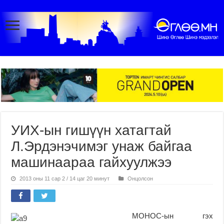
УИХ-ын гишүүн хатагтай
Л.Эрдэнэчимэг унаж байгаа
машинаараа гайхуулжээ
2013 оны 11 сар 2 / 14 цаг 20 минут
Онцолсон
МОНОС-ын гэх