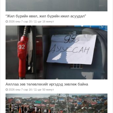
“Жил бүрийн өвөл, жил бүрийн ижил асуудал”
2026 оны 7 сар 20 / 11 цаг 16 минут
Аяллаа зөв төлөвлөхийг иргэдэд зөвлөж байна
2026 оны 7 сар 16 / 11 цаг 50 минут