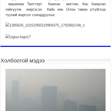
машинаа Твиттерт баахан магтаж, бас баярхан
гайхуулж жиргэсэн байх юм. Олон таван үггүйгээр
түүний жиргээг сонордуулья.
Холбоотой мэдээ