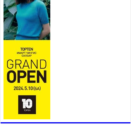
хангаж, үер усны аюулаас
сэрэмжлэхийг нийслэлийн
Онцгой байдлын газраас анхааруулж байна
2026 оны 7 сар 20 / 9 цаг 09 минут
311 алба хаагч, 119 техник хэрэгсэлтэй ажиллаж
үер усны аюул, болзошгүй эрсдэлээс сэргийлж
байна
2026 оны 7 сар 20 / 9 цаг 05 минут
Аяллаа зөв төлөвлөхийг иргэдэд зөвлөж байна
2026 оны 7 сар 16 / 11 цаг 50 минут
Үер усны болзошгүй аюулаас сэргийлж,
холбогдох байгууллагууд өндөржүүлсэн бэлэн
байдалд ажиллаж байна
2026 оны 7 сар 15 / 13 цаг 06 минут
Монгол адууны үнэ цэнийг дэлхийд сурталчлах
“Дэлхийн адууны өдөр”-т 15000 морьтон оролцож
байна
2026 оны 7 сар 15 / 11 цаг 51 минут
Шагайн харвааны насанд хүрэгчдийн багийн
төрөлд 106 багийн 848 харваач өрсөлдөж,
шилдгүүд шалгарав