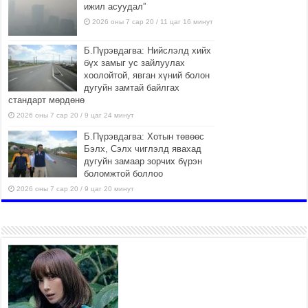
ижил асуудал”
2026 оны 7 сар 20 / 11 цаг 16 минут
Б.Пүрэвдагва: Нийслэлд хийх
бүх замыг ус зайлуулах
хоолойтой, явган хүний болон
дугуйн замтай байлгах
стандарт мөрдөнө
2026 оны 7 сар 20 / 9 цаг 24 минут
Б.Пүрэвдагва: Хотын төвөөс
Бэлх, Сэлх чиглэлд явахад
дугуйн замаар зорчих бүрэн
боломжтой боллоо
2026 оны 7 сар 20 / 9 цаг 20 минут
Хан-Уул дүүрэг, Чингисийн
өргөн чөлөөний ус зайлуулах
шугам хоолойн ажил 80
хувьтай үргэлжилж байна
2026 оны 7 сар 20 / 9 цаг 14 минут
Усархаг аадар бороо орж
байгаа тул аюулгүй байдлаа