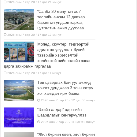
2026 оны 7 сар 20 / 17 цаг 21 минут
“Сэлбэ 20 минутын хот”
төслийн анхны 12 давхар
барилгын үндсэн карказ,
цутгалтын ажил дууслаа
2026 оны 7 сар 20 / 17 цаг 17 минут
Мопед, скүүтер, тэдгээртэй
адилтгах үзүүлэлт бүхий
тээврийн хэрэгсэлтэй
холбоотой нийслэлийн засаг
дарга захирамж гаргалаа
2026 оны 7 сар 20 / 17 цаг 11 минут
Төв цэвэрлэх байгууламжид
хоногт дунджаар 3 тонн хатуу
хог хаягдал ирж байна
2026 оны 7 сар 20 / 12 цаг 06 минут
“Эхийн алдар” одонгийн
шаардлагыг хөнгөрүүллээ
2026 оны 7 сар 20 / 11 цаг 51 минут
“Жил бүрийн өвөл, жил бүрийн