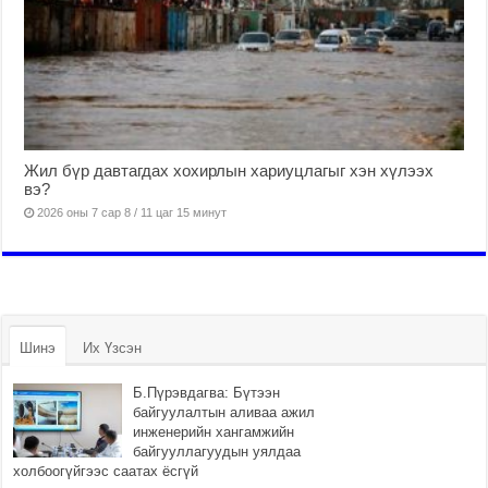
Жил бүр давтагдах хохирлын хариуцлагыг хэн хүлээх
вэ?
2026 оны 7 сар 8 / 11 цаг 15 минут
Шинэ
Их Үзсэн
Б.Пүрэвдагва: Бүтээн
байгуулалтын аливаа ажил
инженерийн хангамжийн
байгууллагуудын уялдаа
холбоогүйгээс саатах ёсгүй