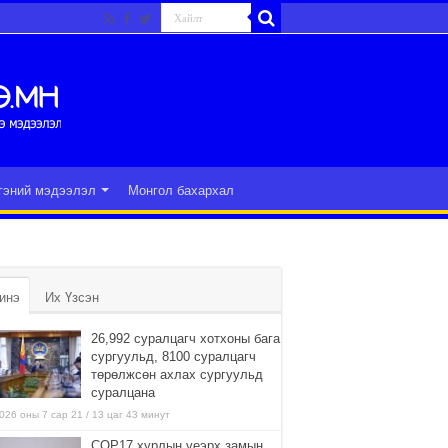
гэний мэдээлэл
Монгол бахархал
инэ
Их Үзсэн
26,992 суралцагч хотхоны бага
сургуульд, 8100 суралцагч
төрөлжсөн ахлах сургуульд
суралцана
026 оны 7 сар 21 / 13 цаг 43 минут
COP17 хурлын үеэрх замын