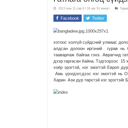
2013 оны 11 сар 5 / 16 цаг 51 минут
Гада
Facebook
Twitter
хотоос холгүй сүйдсний улмаас доло
алдсан долоон иргэний гурав нь 
тааварлаж байгаа гэнэ. Аврагчид га
дээр гаргасан байна. Тэдгээрээс 15 
хоёр эрэгтэй, нэг эмэгтэй Европ дү
Амь үрэгдэгсдээс нэг эмэгтэй нь Ор
Харин Ази дүр төрхтэй нэг эрэгтэйг 