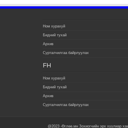
Ном хурахуй
Бидний тухай
Архив
Сурталчилгаа байрлуулах
FH
Ном хурахуй
Бидний тухай
Архив
Сурталчилгаа байрлуулах
@2023 -Өглөө.мн Зохиогчийн эрх хуулиар ха