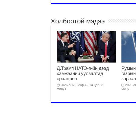
Холбоотой мэдээ
Д.Трамп НАТО-гийн дээд
Румын
хэмжээний уулзалтад
газрын
оролцоно
зарлал
2026 оны 6 сар 4 / 14 цаг 38
2026 он
минут
минут