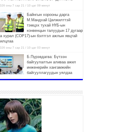
026 оны 7 сар 21 / 10 цаг 09 минут
Байнгын хорооны дарга
М.Мандхай Цөлжилттэй
тэмцэх тухай НҮБ-ын
конвенцын талуудын 17 дугаар
га хурал (СОР17)-ын бэлтгэл ажлын явцтай
нилцлаа
026 оны 7 сар 21 / 10 цаг 03 минут
Б.Пүрэвдагва: Бүтээн
байгуулалтын аливаа ажил
инженерийн хангамжийн
байгууллагуудын уялдаа
лбоогүйгээс саатах ёсгүй
026 оны 7 сар 20 / 17 цаг 21 минут
“Сэлбэ 20 минутын хот”
төслийн анхны 12 давхар
барилгын үндсэн карказ,
цутгалтын ажил дууслаа
026 оны 7 сар 20 / 17 цаг 17 минут
Мопед, скүүтер, тэдгээртэй
адилтгах үзүүлэлт бүхий