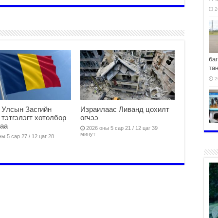
2
ба
та
2
 Улсын Засгийн
Израилаас Ливанд цохилт
 тэтгэлэгт хөтөлбөр
өгчээ
аа
2026 оны 5 сар 21 / 12 цаг 39
хо
минут
ы 5 сар 27 / 12 цаг 28
2
2