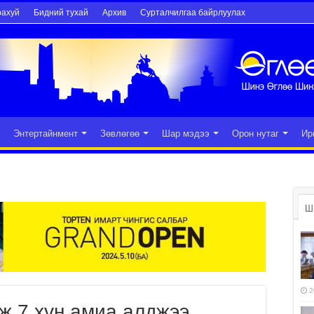
рахуй
Бидний тухай
Архив
Сурталчилгаа байрлуулах
Энтертайнмент
Зөвлөгөө
Шар мэдээ
Орон нутаг
Ир
Ш
2
эж 7 хүн амиа алджээ