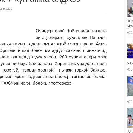
ад мэдээ
тө
мэ
Өчигдөр орой Тайландад гатлага
2
онгоц амралт сувиллын Паттайя
он хүн амиа алдсан эмгэнэлтэй хэрэг гарлаа. Амиа
Оросын иргэд байж магадгүй хэмээн шинжээчид
тлага онгоцонд сууж явсан 209 хүнийг аварч эрэг
хүний бие муу байгаа гэнэ. Харин амь үрэгдэгсэдийн
ха
р төрхтэй, гурван эрэгтэй нь ази төрхэй байжээ.
2
осын иргэн гэдгийг албан ёсоор тогтоосон байна.
БНХАУ-ын иргэн болохыг тогтоожээ.
2
АЧ