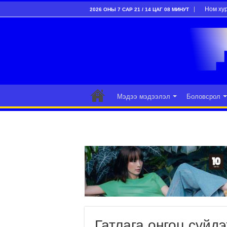
Ном ху
2026 ОНЫ 7 САР 21 / 14 ЦАГ 08 МИНУТ
Мэдээ мэдээлэл
Боловсрол
Гатлага онгоц сүйд