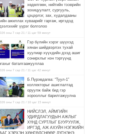
хөдөлгөөн, нийтийн тээврийн
зохицуулалт, сургууль,
цэцэрлэг, зах, худалдааны
вийн ажиллах хуваарийг гаргаж, иргэдэд
дээлэхийг үүрэг болголоо
026 оны 7 сар 21 / 11 цаг 59 минут
Гэр бүлийн хэрэг шүүхэд
хянан шийдвэрлэх тухай
хуулиар хүүхдийн дээд ашиг
сонирхлыг нэн тэргүүнд
нгахыг баталгаажууллаа
026 оны 7 сар 21 / 11 цаг 42 минут
Б.Пүрэвдагва: “Туул-1”
коллекторыг ашиглалтад
оруулж байж бид гэр
хорооллыг барилгажуулна
026 оны 7 сар 21 / 10 цаг 15 минут
НИЙСЛЭЛ, АЙМГИЙН
УДИРДЛАГУУДЫН АЖЛЫГ
ХҮНД СУРТЛЫГ БУУРУУЛЖ,
ИРГЭД, АЖ АХУЙН НЭГЖИЙН
ААГ ХЭРХЭН ХӨНГӨЛСНӨӨР ДҮГНЭНЭ