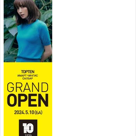
2026 оны 7 сар 20 / 9 цаг 14 минут
Усархаг аадар бороо орж
байгаа тул аюулгүй байдлаа
хангаж, үер усны аюулаас
сэрэмжлэхийг нийслэлийн
Онцгой байдлын газраас анхааруулж байна
2026 оны 7 сар 20 / 9 цаг 09 минут
311 алба хаагч, 119 техник хэрэгсэлтэй ажиллаж
үер усны аюул, болзошгүй эрсдэлээс сэргийлж
байна
2026 оны 7 сар 20 / 9 цаг 05 минут
Аяллаа зөв төлөвлөхийг иргэдэд зөвлөж байна
2026 оны 7 сар 16 / 11 цаг 50 минут
Үер усны болзошгүй аюулаас сэргийлж,
холбогдох байгууллагууд өндөржүүлсэн бэлэн
байдалд ажиллаж байна
2026 оны 7 сар 15 / 13 цаг 06 минут
Монгол адууны үнэ цэнийг дэлхийд сурталчлах
“Дэлхийн адууны өдөр”-т 15000 морьтон оролцож
байна
2026 оны 7 сар 15 / 11 цаг 51 минут