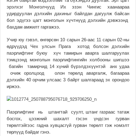
нэгэн баяртай мэдээллийг та бүхэндээ дуулгая. Эрт цагт
эрэлхэг Монголчууд Их эзэн Чингис хаанаараа
удирдуулан дэлхийн дахиныг байлдан дагуулж байсан
бол эдүгээ цагт монголын хүчтнүүд дэлхийн дэвжээнд
бахдам амжилт гаргажээ.
Учир юу гэвэл, өнгөрсөн 10 сарын 26-аас 11 сарын 02-ны
өдрүүдэд Чех улсын Прага хотод болсон дэлхийн
паэрлифтинг буюу хүч тамирын аварга шалгаруулах
тэмцээнд монголын паэрлифтингийн холбооны шигшээ
багийн тамирчид 14 хүний бүрэлдэхүүнтэй анх удаа
очиж оролцоод олон төрөлд аваргалж, багаараа
дэлхийн 40 орчим улсаас 3 байрт шалгараад эх орондоо
иржээ.
Паэрлифтинг нь штангтай суулт, штанг газраас татаж
босгох, цээжний шахалт гэсэн үндсэн гурван
төрөлтэйгээс гадна хувцасгүй гурван төрөлт гэж нэмэлт
төрлүүд байдаг гэнэ.