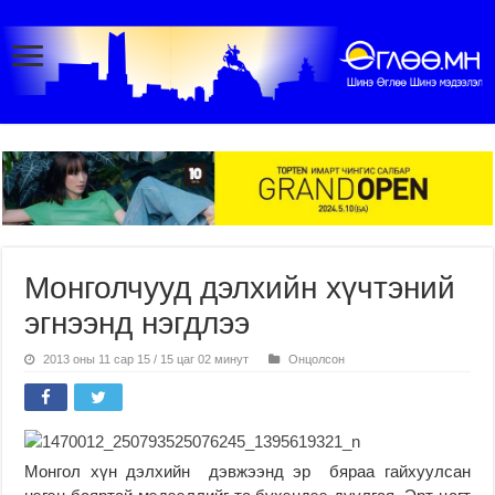
Монголчууд дэлхийн хүчтэний
эгнээнд нэгдлээ
2013 оны 11 сар 15 / 15 цаг 02 минут
Онцолсон
Монгол хүн дэлхийн дэвжээнд эр бяраа гайхуулсан