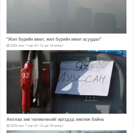
“Жил бүрийн өвөл, жил бүрийн ижил асуудал”
2026 оны 7 сар 20 / 11 цаг 16 минут
Аяллаа зөв төлөвлөхийг иргэдэд зөвлөж байна
2026 оны 7 сар 16 / 11 цаг 50 минут