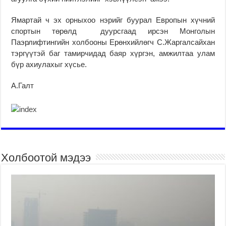
Ямартай ч эх орныхоо нэрийг буурал Европын хүчний
спортын төрөлд дуурсгаад ирсэн Монголын
Паэрлифтингийн холбооны Ерөнхийлөгч С.Жаргалсайхан
тэргүүтэй баг тамирчидад баяр хүргэн, амжилтаа улам
бүр ахиулахыг хүсье.
А.Галт
Холбоотой мэдээ