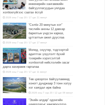
инженерийн хангамжийн
байгууллагуудын уялдаа
холбоогүйгээс саатах ёсгүй
2026 оны 7 сар 20 / 17 цаг 21 минут
“Сэлбэ 20 минутын хот”
төслийн анхны 12 давхар
барилгын үндсэн карказ,
цутгалтын ажил дууслаа
2026 оны 7 сар 20 / 17 цаг 17 минут
Мопед, скүүтер, тэдгээртэй
адилтгах үзүүлэлт бүхий
тээврийн хэрэгсэлтэй
холбоотой нийслэлийн засаг
дарга захирамж гаргалаа
2026 оны 7 сар 20 / 17 цаг 11 минут
Төв цэвэрлэх байгууламжид
хоногт дунджаар 3 тонн хатуу
хог хаягдал ирж байна
2026 оны 7 сар 20 / 12 цаг 06 минут
“Эхийн алдар” одонгийн
шаардлагыг хөнгөрүүллээ