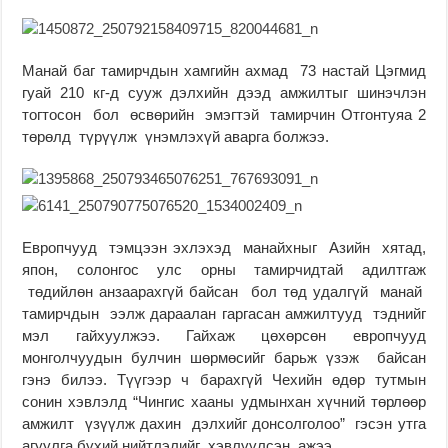
Манай баг тамирчдын хамгийн ахмад 73 настай Цэгмид
гуай 210 кг-д сууж дэлхийн дээд амжилтыг шинэчлэн
тогтосон бол өсвөрийн эмэгтэй тамирчин Отгонтуяа 2
төрөлд түрүүлж үнэмлэхүй аварга болжээ.
Европчууд тэмцээн эхлэхэд манайхныг Азийн хятад,
япон, солонгос улс орны тамирчидтай адилтгаж
төдийлөн анзаарахгүй байсан бол төд удалгүй манай
тамирчдын ээлж дараалан гаргасан амжилтууд тэднийг
мэл гайхуулжээ. Гайхаж цөхөрсөн европчууд
монголчуудын булчин шөрмөсийг барьж үзэж байсан
гэнэ билээ. Түүгээр ч барахгүй Чехийн өдөр тутмын
сонин хэвлэлд “Чингис хааны удмынхан хүчний төрлөөр
амжилт үзүүлж дахин дэлхийг донсолголоо” гэсэн утга
агуулга бүхий нийтлэлийг хэвлүүлсэн ажээ.