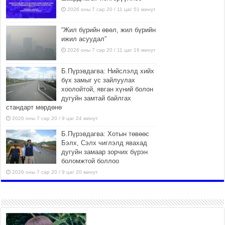
2026 оны 7 сар 20 / 11 цаг 51 минут
“Жил бүрийн өвөл, жил бүрийн
ижил асуудал”
2026 оны 7 сар 20 / 11 цаг 16 минут
Б.Пүрэвдагва: Нийслэлд хийх
бүх замыг ус зайлуулах
хоолойтой, явган хүний болон
дугуйн замтай байлгах
стандарт мөрдөнө
2026 оны 7 сар 20 / 9 цаг 24 минут
Б.Пүрэвдагва: Хотын төвөөс
Бэлх, Сэлх чиглэлд явахад
дугуйн замаар зорчих бүрэн
боломжтой боллоо
2026 оны 7 сар 20 / 9 цаг 20 минут
Хан-Уул дүүрэг, Чингисийн
өргөн чөлөөний ус зайлуулах
шугам хоолойн ажил 80
хувьтай үргэлжилж байна