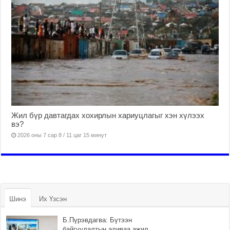
Жил бүр давтагдах хохирлын хариуцлагыг хэн хүлээх
вэ?
2026 оны 7 сар 8 / 11 цаг 15 минут
Шинэ
Их Үзсэн
Б.Пүрэвдагва: Бүтээн
байгуулалтын аливаа ажил