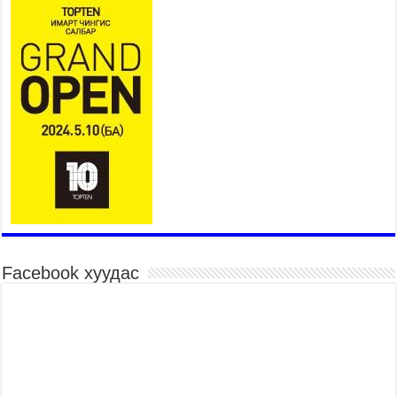
ТЭЗҮ-ийг боловсруулах ажил 90 хувийн
гүйцэтгэлтэй байна
2026 оны 8 сар 6 / 14 цаг 14 минут
Татварын өрийг барагдуулахдаа орлогын 30
хувийг татвар төлөгчид үлдээхээр хуульчилж,
татварын тайлангаа залруулах хугацааг хоёр
жил болгон сунгажээ
2026 оны 8 сар 6 / 14 цаг 10 минут
Нэгдүгээр хорооллын арын замыг наймдугаар
сарын 6-ны 23:00 цагаас түр хааж, борооны ус
зайлуулах шугамын хөндлөн сэтэлгээ хийнэ
2026 оны 8 сар 6 / 11 цаг 40 минут
Өвөлжилтийн бэлтгэл ажлын хүрээнд Шадар
сайд Н.Номтойбаяр Дорноговь аймагт ажиллав
Facebook хуудас
2026 оны 8 сар 6 / 9 цаг 25 минут
Өвөлжилтийн бэлтгэл ажлын хүрээнд Шадар
сайд Н.Номтойбаяр Дорнод аймагт ажиллав
2026 оны 8 сар 5 / 18 цаг 19 минут
Бүх шатанд хэмнэлтийн горимд шилжиж, найр
наадам, зөвлөгөөн, гадаад томилолтыг