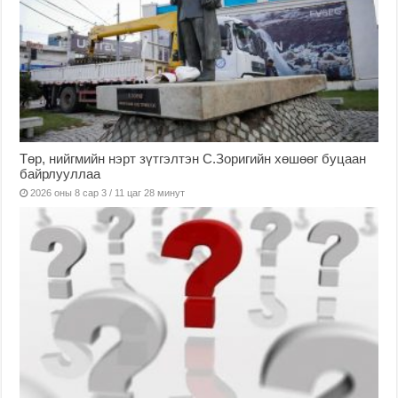
Төр, нийгмийн нэрт зүтгэлтэн С.Зоригийн хөшөөг буцаан
байрлууллаа
2026 оны 8 сар 3 / 11 цаг 28 минут