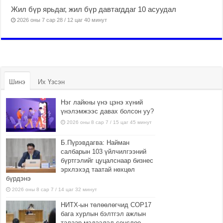
Жил бүр ярьдаг, жил бүр давтагддаг 10 асуудал
2026 оны 7 сар 28 / 12 цаг 40 минут
Шинэ
Их Үзсэн
Нэг лайкны үнэ цэнэ хүний
үнэлэмжээс давах болсон уу?
2026 оны 8 сар 7 / 15 цаг 45 минут
Б.Пүрэвдагва: Найман
салбарын 103 үйлчилгээний
бүртгэлийг цуцалснаар бизнес
эрхлэхэд таатай нөхцөл
бүрдэнэ
2026 оны 8 сар 7 / 14 цаг 32 минут
НИТХ-ын төлөөлөгчид COP17
бага хурлын бэлтгэл ажлын
талаар мэдээлэл сонслоо