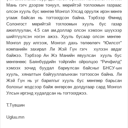
Мань гэгч дээрэм тонуул, мөрийтэй тоглоомын газраас
олсон хууль бус мөнгөө Монгол Улсад оруулж ирэн мөнгө
угааж байсан нь тогтоогдсон байна. Тэрбээр Өмнөд
Солонгост мөрийтэй тоглоомын хууль бус газар
ажиллуулан, 4.5 сая ам.доллар олсон хэмээн шүүхээр
шийтгүүлсэн нэгэн ажээ. Хууль бусаар олсон мөнгөө
Монгол руу илгээж, Монгол дахь төлөөлөгч “Юилсот”
компанийн захирал Ли Жэй Гүн гэгч хүлээн авдаг
байжээ. Тэрбээр Ан Жэ Манийн явуулсан хууль бус
мөнгөнөөс Баянбүрдийн тойргийн ойролцоо “Ричфилд”
хэмээх зочид буудал бариулсан байсныг БНСУ-ын
хууль, хяналтын байгууллагынхан тогтоосон байна. Ли
Жэй Гүн нь уг барилгыг хууль бус мөнгөөр барьсан
болохыг мэдсээр байж өнгөрсөн долдугаар сард Монгол
Улсын иргэнд худалдсан нь тогтоогджээ.
Т.Түвшин
Ugluu.mn