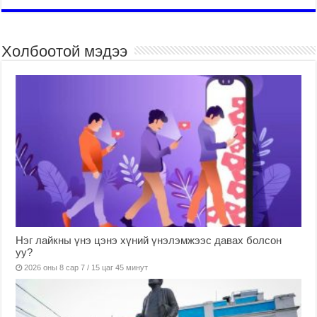
Холбоотой мэдээ
Нэг лайкны үнэ цэнэ хүний үнэлэмжээс давах болсон
уу?
2026 оны 8 сар 7 / 15 цаг 45 минут