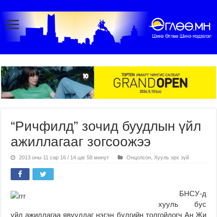
“Ричфилд” зочид буудлын үйл
ажиллагааг зогсоожээ
2013 оны 11 сар 16 / 14 цаг 58 минут
Онцолсон
,
Хууль эрх зүй
БНСУ-д
хууль бус
үйл ажиллагаа явуулдаг нэгэн бүлгийн толгойлогч Ан Жи