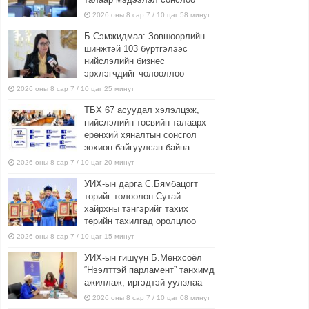
2026 оны 8 сар 7 / 10 цаг 58 минут
Б.Сэмжидмаа: Зөвшөөрлийн
шинжтэй 103 бүртгэлээс
нийслэлийн бизнес
эрхлэгчдийг чөлөөллөө
2026 оны 8 сар 7 / 10 цаг 25 минут
ТБХ 67 асуудал хэлэлцэж,
нийслэлийн төсвийн талаарх
ерөнхий хяналтын сонсгол
зохион байгуулсан байна
2026 оны 8 сар 7 / 10 цаг 20 минут
УИХ-ын дарга С.Бямбацогт
төрийг төлөөлөн Сутай
хайрхны тэнгэрийг тахих
төрийн тахилгад оролцлоо
2026 оны 8 сар 7 / 10 цаг 15 минут
УИХ-ын гишүүн Б.Мөнхсоёл
“Нээлттэй парламент” танхимд
ажиллаж, иргэдтэй уулзлаа
2026 оны 8 сар 7 / 10 цаг 08 минут