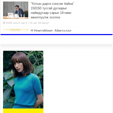
“Хотын дарга сонсож байна”
150150 тусгай дугаарыг
наймдугаар сарын 14-нөөс
ажиллуулж эхэлнэ
2026 оны 8 сар 6 / 16 цаг 38 минут
Н.Номтойбаяр: Аймгуудад
тулгамдаж буй асуудлуудыг
долоо хоног бүр Засгийн
газрын хуралдаанд
танилцуулж, шийдвэрлүүлнэ
2026 оны 8 сар 6 / 16 цаг 34 минут
УИХ-ын дарга С.Бямбацогт
төрийг төлөөлөн Сутай
хайрхны тэнгэрийг тахих
төрийн тахилгад оролцлоо
2026 оны 8 сар 6 / 16 цаг 30 минут
Байнгын хорооны дарга Г.Тэмүүлэн тэргүүтэй
УИХ-ын гишүүд БНСУ-ын Үндэсний Ассамблейн
гишүүдийг хүлээн авч уулзав
2026 оны 8 сар 6 / 16 цаг 24 минут
“Туул усан цогцолбор” төслийн нэгдүгээр шатны