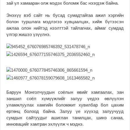
зай үл хамааран олж мэдэх боломж бас нээгдэж байна.
Энэхүү вэб сайт нь бусад сумадтайгаа ажил хэргийн
болон туршлага мэдлэгээ хувцаалцах, хийж бүтээсэн
ажлаа олон нийтэд нээлттэй тайлагнах, аймаг сумдад
үлгэр жишээ үзүүлнэ.
Баруун Монголчуудын соёлын өвийг хамгаалах, зан
заншил соёл хүмүүжлийг залуу үедээ өвлүүлэн
уламжлуулах хамгийн боломжит хувилбар бол цахим
ертөнц болоод байна. Залуу үе хүүхэд залуучууд
сумдын сайтуудыг ашиглан танилцах, шинэ санаа,
инновацийг хамтран эхлүүлж ч мэднэ.