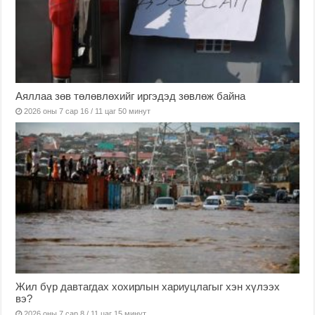
Аяллаа зөв төлөвлөхийг иргэдэд зөвлөж байна
2026 оны 7 сар 16 / 11 цаг 50 минут
Жил бүр давтагдах хохирлын хариуцлагыг хэн хүлээх
вэ?
2026 оны 7 сар 8 / 11 цаг 15 минут