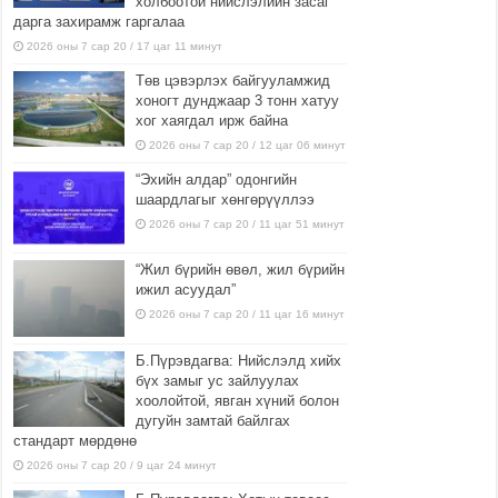
холбоотой нийслэлийн засаг
дарга захирамж гаргалаа
2026 оны 7 сар 20 / 17 цаг 11 минут
Төв цэвэрлэх байгууламжид
хоногт дунджаар 3 тонн хатуу
хог хаягдал ирж байна
2026 оны 7 сар 20 / 12 цаг 06 минут
“Эхийн алдар” одонгийн
шаардлагыг хөнгөрүүллээ
2026 оны 7 сар 20 / 11 цаг 51 минут
“Жил бүрийн өвөл, жил бүрийн
ижил асуудал”
2026 оны 7 сар 20 / 11 цаг 16 минут
Б.Пүрэвдагва: Нийслэлд хийх
бүх замыг ус зайлуулах
хоолойтой, явган хүний болон
дугуйн замтай байлгах
стандарт мөрдөнө
2026 оны 7 сар 20 / 9 цаг 24 минут