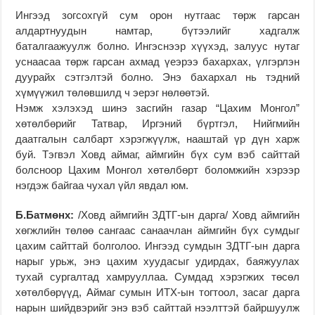
Ингээд зогсохгүй сум орон нутгаас төрж гарсан
алдартнуудын намтар, бүтээлийг хадгалж
баталгаажуулж болно. Ингэснээр хүүхэд, залуус нутаг
уснаасаа төрж гарсан ахмад үеэрээ бахархах, үлгэрлэн
дуурайх сэтгэлтэй болно. Энэ бахархал нь тэдний
хүмүүжил төлөвшилд ч эерэг нөлөөтэй.
Нэмж хэлэхэд шинэ засгийн газар “Цахим Монгол”
хөтөлбөрийг Татвар, Иргэний бүртгэл, Нийгмийн
даатгалын салбарт хэрэгжүүлж, нааштай үр дүн харж
буй. Тэгвэл Ховд аймаг, аймгийн бүх сум вэб сайттай
болсноор Цахим Монгол хөтөлбөрт боломжийн хэрээр
нэгдэж байгаа чухал үйл явдал юм.
Б.Батмөнх:
/Ховд аймгийн ЗДТГ-ын дарга/ Ховд аймгийн
хөгжлийн төлөө сангаас санаачлан аймгийн бүх сумдыг
цахим сайттай болголоо. Ингээд сумдын ЗДТГ-ын дарга
нарыг урьж, энэ цахим хуудасыг удирдах, баяжуулах
тухай сургалтад хамрууллаа. Сумдад хэрэгжих төсөл
хөтөлбөрүүд, Аймаг сумын ИТХ-ын тогтоол, засаг дарга
нарын шийдвэрийг энэ вэб сайттай нээлттэй байршуулж