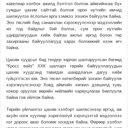
кавелиар холбох ажилд бэлтгэл болгож аймгийнхаа бүх
сумдыг цахим сайттай болгож орон нутгийн өмчид
шилжүүлэх ёслолын арга хэмжээ зохион байгуулж байна.
Энэ төслийг бид санаачлан хэрэгжүүлснээр мэдээллийн
ил тод байдлыг бий болгох, сум орон нутгийн
удирдлагуудын хийж байгаа ажлыг иргэд болон төр
захиргааны байгууллагууд харах боломжийг нээж өгч
байна.
Цахим хуудсыг бид тендер зарлан шалгаруулсан бөгөөд
“Кросс вайз” ХХК шалгарч төрийн байгууллагуудын
цахим хуудсанд тавигдах шаардлагын дагуу хийж
гүйцэтгэсэн юм. Энэ төсөл хөтөлбөрийг зохион байгуулж
хэрэгжүүлсэнээр Ховд аймгийн хөгжил дэвшилд хувь
нэмэр оруулах өөрийн нийгмийн хариуцлагаа биелүүлж
байна гэж ойлгож байна.
Төрийн үйлчилгээ цахим хэлбэрт шилжсэнээр иргэд, аж
ахуйн нэгж хуулиар хориглоогүй хэрэгцээтэй мэдээллээ
нэг дороос авах боломж нээгдэж байна. Өөрөөр хэлбэл