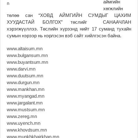
аймгийн
хөгжлийн
төлөө сан “ХОВД АЙМГИЙН СУМДЫГ ЦАХИМ
ХУУДАСТАЙ БОЛГОХ” төслийг САНААЧЛАН
хэрэгжүүллээ. Төслийн хүрээнд нийт 17 суманд тухайн
сумын нэрээр нь нэрлэсэн вэб сайт хийлгэсэн байна.
www.altaisum.mn
www.bulgansum.mn
www.buyantsum.mn
www.darvi.mn
www.duutsum.mn
www.durgun.mn
www.mankhan.mn
www.myangad.mn
www.jargalant.mn
www.mustsum.mn
www.zereg.mn
www.uyench.mn
www.khovdsum.mn
www.munkhkhairkhan.mn