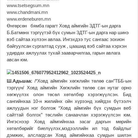
www.tsetsegsum.mn
www.chandmani.mn
www.erdeneburen.mn
Өнгөрсөн бямба гарагт Ховд аймгийн ЗДТГ-ын дарга
Б.Батмөнх тэргүүтэй бүх сумын ЗДТГ-ын дарга нар шинэ
вэб сайтаа хүлээн авлаа. Ингэхдээ тус сангаас зохион
байгуулсан сургалтад сууж , цаашид вэб сайтаа хэрхэн
удирдах ажлуулах тухай зааварчилгаа, гарын авлага
авсан юм.
Ш.Адьшаа:
/“Ховд аймгийн хөгжлийн төлөө сан”ТББ-ын
тэргүүн/ Ховд аймгийн Хөгжлийн төлөө сан нутаг орно
хөгжүүлэх олон төсөл хөтөлбөр хэрэгжүүлсэн. Бид
сангийнхаа 10-н жилийнх ойн хүрээнд хийгдэх бүтээлч
ажлуудын нэг болгож “Ховд аймгийн бүх сумдын веб
сайттай болгох” төслийн санаачлан хэрэгжүүлсэн юм.
Ингэснээр Ховд аймгийнхаа засаг даргын мөрийн
хөтөлбөрийг биелүүлэх,мэдээллийн ил тод байдлыг
дэмжих, алслагдсан Ховд аймгийнхаа сумдын шилэн