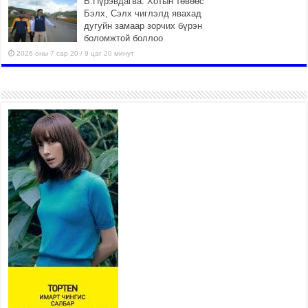
Б.Пүрэвдагва: Хотын төвөөс
Бэлх, Сэлх чиглэлд явахад
дугуйн замаар зорчих бүрэн
боломжтой боллоо
2026 оны 7 сар 20 / 9 цаг 20 минут
Хан-Уул дүүрэг, Чингисийн
өргөн чөлөөний ус зайлуулах
шугам хоолойн ажил 80
хувьтай үргэлжилж байна
2026 оны 7 сар 20 / 9 цаг 14 минут
Усархаг аадар бороо орж
байгаа тул аюулгүй байдлаа
хангаж, үер усны аюулаас
сэрэмжлэхийг нийслэлийн
Онцгой байдлын газраас анхааруулж байна
2026 оны 7 сар 20 / 9 цаг 09 минут
311 алба хаагч, 119 техник хэрэгсэлтэй ажиллаж
үер усны аюул, болзошгүй эрсдэлээс сэргийлж
байна
2026 оны 7 сар 20 / 9 цаг 05 минут
Аяллаа зөв төлөвлөхийг иргэдэд зөвлөж байна