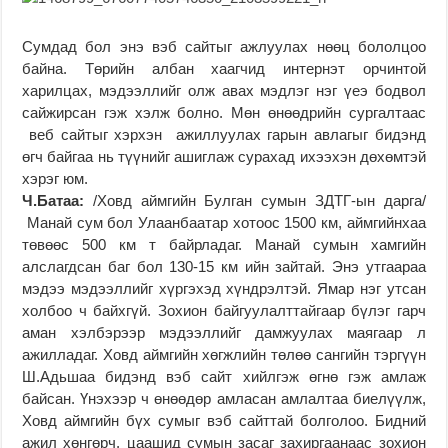
Сумдад бол энэ вэб сайтыг ажлуулах нөөц бололцоо
байна. Төрийн албан хаагчид интернэт орчинтой
харилцах, мэдээллийг олж авах мэдлэг нэг үеэ бодвол
сайжирсан гэж хэлж болно. Мөн өнөөдрийн сургалтаас
веб сайтыг хэрхэн ажиллуулах гарын авлагыг бидэнд
өгч байгаа нь түүнийг ашиглаж сурахад ихээхэн дөхөмтэй
хэрэг юм.
Ч.Батаа:
/Ховд аймгийн Булган сумын ЗДТГ-ын дарга/
Манай сум бол Улаанбаатар хотоос 1500 км, аймгийнхаа
төвөөс 500 км т байрладаг. Манай сумын хамгийн
алслагдсан баг бол 130-15 км ийн зайтай. Энэ утгаараа
мэдээ мэдээллийг хүргэхэд хүндрэлтэй. Ямар нэг утсан
холбоо ч байхгүй. Зохион байгуулалттайгаар бүлэг гарч
аман хэлбэрээр мэдээллийг дамжуулах маягаар л
ажилладаг. Ховд аймгийн хөгжлийн төлөө сангийн тэргүүн
Ш.Адьшаа бидэнд вэб сайт хийлгэж өгнө гэж амлаж
байсан. Үнэхээр ч өнөөдөр амласан амлалтаа биелүүлж,
Ховд аймгийн бүх сумыг вэб сайттай болголоо. Бидний
ажил хөнгөрч, цаашид сумын засаг захиргаанаас зохион