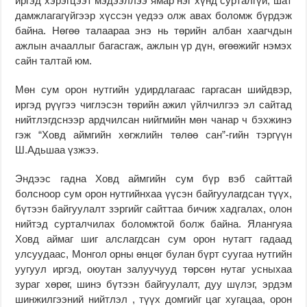
иргэд хэрэгцээт мэдээллээ ямар нэг хүнд сурталгүй, шат
дамжлагагүйгээр хүссэн үедээ олж авах боломж бүрдэж
байна. Нөгөө талаараа энэ нь төрийн албан хаагчдын
ажлын ачааллыг багасгаж, ажлын үр дүн, өгөөжийг нэмэх
сайн талтай юм.
Мөн сум орон нутгийн удирдлагаас гаргасан шийдвэр,
иргэд рүүгээ чиглэсэн төрийн ажил үйлчилгээ эл сайтад
нийтлэгдснээр ардчилсан нийгмийн мөн чанар ч бэхжинэ
гэж “Ховд аймгийн хөгжлийн төлөө сан”-гийн тэргүүн
Ш.Адьшаа үзжээ.
Эндээс гадна Ховд аймгийн сум бүр вэб сайттай
болсноор сум орон нутгийнхаа үүсэн байгуулагдсан түүх,
бүтээн байгуулалт зэргийг сайттаа бичиж хадгалах, олон
нийтэд сурталчилах боломжтой болж байна. Ялангуяа
Ховд аймаг шиг алслагдсан сум орон нутагт гадаад
улсуудаас, Монгол орны өнцөг булан бүрт суугаа нутгийн
уугуул иргэд, оюутан залуучууд төрсөн нутаг усныхаа
зураг хөрөг, шинэ бүтээн байгуулалт, дуу шүлэг, эрдэм
шинжилгээний нийтлэл , түүх домгийг цаг хугацаа, орон