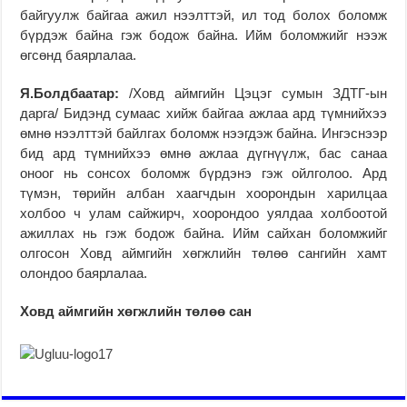
байгуулж байгаа ажил нээлттэй, ил тод болох боломж
бүрдэж байна гэж бодож байна. Ийм боломжийг нээж
өгсөнд баярлалаа.
Я.Болдбаатар:
/Ховд аймгийн Цэцэг сумын ЗДТГ-ын
дарга/ Бидэнд сумаас хийж байгаа ажлаа ард түмнийхээ
өмнө нээлттэй байлгах боломж нээгдэж байна. Ингэснээр
бид ард түмнийхээ өмнө ажлаа дүгнүүлж, бас санаа
оноог нь сонсох боломж бүрдэнэ гэж ойлголоо. Ард
түмэн, төрийн албан хаагчдын хоорондын харилцаа
холбоо ч улам сайжирч, хоорондоо уялдаа холбоотой
ажиллах нь гэж бодож байна. Ийм сайхан боломжийг
олгосон Ховд аймгийн хөгжлийн төлөө сангийн хамт
олондоо баярлалаа.
Ховд аймгийн хөгжлийн төлөө сан