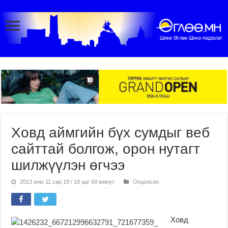
Ховд аймгийн бүх сумдыг веб
сайттай болгож, орон нутагт
шилжүүлэн өгчээ
2013 оны 11 сар 18 / 18 цаг 58 минут
Онцолсон
Ховд