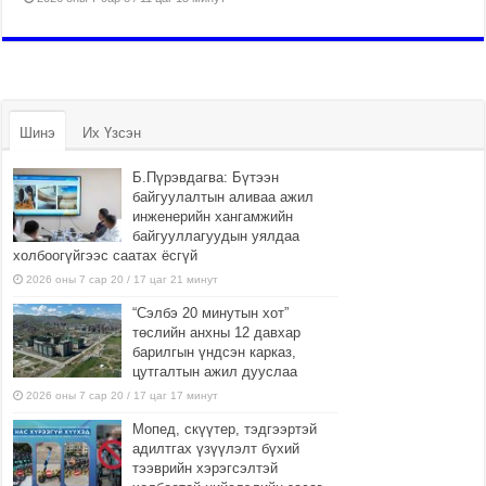
Шинэ
Их Үзсэн
Б.Пүрэвдагва: Бүтээн
байгуулалтын аливаа ажил
инженерийн хангамжийн
байгууллагуудын уялдаа
холбоогүйгээс саатах ёсгүй
2026 оны 7 сар 20 / 17 цаг 21 минут
“Сэлбэ 20 минутын хот”
төслийн анхны 12 давхар
барилгын үндсэн карказ,
цутгалтын ажил дууслаа
2026 оны 7 сар 20 / 17 цаг 17 минут
Мопед, скүүтер, тэдгээртэй
адилтгах үзүүлэлт бүхий
тээврийн хэрэгсэлтэй