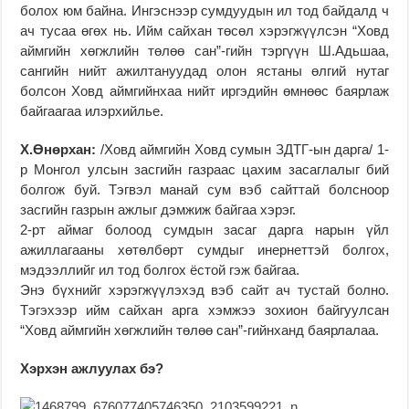
болох юм байна. Ингэснээр сумдуудын ил тод байдалд ч
ач тусаа өгөх нь. Ийм сайхан төсөл хэрэгжүүлсэн “Ховд
аймгийн хөгжлийн төлөө сан”-гийн тэргүүн Ш.Адьшаа,
сангийн нийт ажилтануудад олон ястаны өлгий нутаг
болсон Ховд аймгийнхаа нийт иргэдийн өмнөөс баярлаж
байгаагаа илэрхийлье.
Х.Өнөрхан:
/Ховд аймгийн Ховд сумын ЗДТГ-ын дарга/ 1-
р Монгол улсын засгийн газраас цахим засаглалыг бий
болгож буй. Тэгвэл манай сум вэб сайттай болсноор
засгийн газрын ажлыг дэмжиж байгаа хэрэг.
2-рт аймаг болоод сумдын засаг дарга нарын үйл
ажиллагааны хөтөлбөрт сумдыг инернеттэй болгох,
мэдээллийг ил тод болгох ёстой гэж байгаа.
Энэ бүхнийг хэрэгжүүлэхэд вэб сайт ач тустай болно.
Тэгэхээр ийм сайхан арга хэмжээ зохион байгуулсан
“Ховд аймгийн хөгжлийн төлөө сан”-гийнханд баярлалаа.
Хэрхэн ажлуулах бэ?