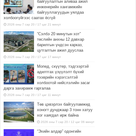
байгуулалтын аливаа ажил
инженерийн хангамжийн
байгууллагуудын уялдаа
холбоогүйгээс саатах ёсгүй
2026 оны 7 сар 20 / 17 цаг 21 минут
“Сэлбэ 20 минутын хот”
төслийн анхны 12 давхар
барилгын үндсэн карказ,
цутгалтын ажил дууслаа
2026 оны 7 сар 20 / 17 цаг 17 минут
Мопед, скүүтер, тэдгээртэй
адилтгах үзүүлэлт бүхий
тээврийн хэрэгсэлтэй
холбоотой нийслэлийн засаг
дарга захирамж гаргалаа
2026 оны 7 сар 20 / 17 цаг 11 минут
Төв цэвэрлэх байгууламжид
хоногт дунджаар 3 тонн хатуу
хог хаягдал ирж байна
2026 оны 7 сар 20 / 12 цаг 06 минут
“Эхийн алдар” одонгийн