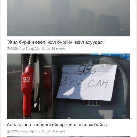
“Жил бүрийн өвөл, жил бүрийн ижил асуудал”
2026 оны 7 сар 20 / 11 цаг 16 минут
Аяллаа зөв төлөвлөхийг иргэдэд зөвлөж байна
2026 оны 7 сар 16 / 11 цаг 50 минут