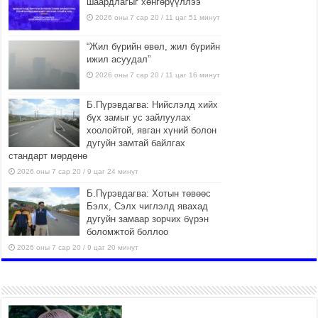
шаардлагыг хөнгөрүүллээ
2026 оны 7 сар 20 / 11 цаг 51 минут
“Жил бүрийн өвөл, жил бүрийн
ижил асуудал”
2026 оны 7 сар 20 / 11 цаг 16 минут
Б.Пүрэвдагва: Нийслэлд хийх
бүх замыг ус зайлуулах
хоолойтой, явган хүний болон
дугуйн замтай байлгах
стандарт мөрдөнө
2026 оны 7 сар 20 / 9 цаг 24 минут
Б.Пүрэвдагва: Хотын төвөөс
Бэлх, Сэлх чиглэлд явахад
дугуйн замаар зорчих бүрэн
боломжтой боллоо
2026 оны 7 сар 20 / 9 цаг 20 минут
Хан-Уул дүүрэг, Чингисийн
өргөн чөлөөний ус зайлуулах
шугам хоолойн ажил 80
хувьтай үргэлжилж байна