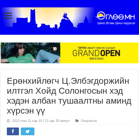
Ерөнхийлөгч Ц.Элбэгдоржийн
илтгэл Хойд Солонгосын хэд
хэдэн албан тушаалтны аминд
хүрсэн үү
2013 оны 11 сар 19 / 21 цаг 35 минут
Онцолсон