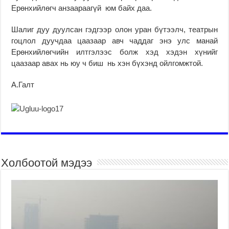
Ерөнхийлөгч анзаараагүй юм байх даа.
Шалиг дуу дуулсан гэдгээр олон уран бүтээлч, театрын
гоцлол дуучдаа цаазаар авч чаддаг энэ улс манай
Ерөнхийлөгчийн илтгэлээс болж хэд хэдэн хүнийг
цаазаар авах нь юу ч биш нь хэн бүхэнд ойлгомжтой.
А.Галт
Холбоотой мэдээ