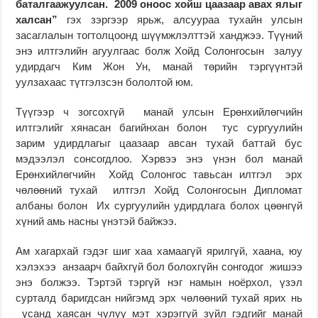
баталгаажуулсан. 2009 оноос хойш цаазаар авах ялыг
халсан”
гэх зэргээр ярьж, алсуураа тухайн улсын
засаглалын тогтолцоонд шүүмжлэлттэй ханджээ. Түүний
энэ илтгэлийн агуулгаас болж Хойд Солонгосын залуу
удирдагч Ким Жон Ун, манай төрийн тэргүүнтэй
уулзахаас түтгэлзсэн бололтой юм.
Түүгээр ч зогсохгүй мaнай улсын Ерөнхийлөгчийн
илтгэлийг хянасан багийнхан болон тус сургуулийн
зарим удирдлагыг цаазаар авсан тухай баттай бус
мэдээлэл сонсогдлоо. Хэрвээ энэ үнэн бол манай
Ерөнхийлөгчийн Хойд Солонгос тавьсан илтгэл эрх
чөлөөний тухай илтгэл Хойд Солонгосын Дипломат
албаны болон Их сургуулийн удирдлага болох цөөнгүй
хүний амь насны үнэтэй байжээ.
Ам хагархай гэдэг шиг хаа хамаагүй ярилгүй, хаана, юу
хэлэхээ анзаарч байхгүй бол болохгүйн сонгодог жишээ
энэ болжээ. Тэртэй тэргүй нэг намын ноёрхол, үзэл
сурталд баригдсан нийгэмд эрх чөлөөний тухай ярих нь
усанд хаясан чулуу мэт хэрэггүй зүйл гэдгийг манай