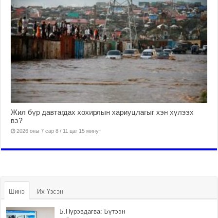
Жил бүр давтагдах хохирлын хариуцлагыг хэн хүлээх
вэ?
2026 оны 7 сар 8 / 11 цаг 15 минут
Шинэ
Их Үзсэн
Б.Пүрэвдагва: Бүтээн