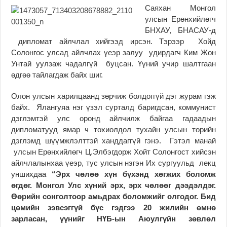
Саяхан Монгол
улсын Ерөнхийлөгч
БНХАУ, БНАСАУ-д
дипломат айлчлал хийгээд ирсэн. Тэрээр Хойд
Солонгос улсад айлчлах үеэр залуу удирдагч Ким Жон
Унтай уулзаж чадалгүй буцсан. Үүний учир шалтгаан
өдгөө тайлагдаж байх шиг.
Олон улсын харилцаанд зөрчиж болдоггүй дэг журам гэж
байх. Ялангуяа нэг үзэл сурталд баригдсан, коммунист
дэглэмтэй улс оронд айлчилж байгаа гадаадын
дипломатууд ямар ч тохиолдол тухайн улсын төрийн
дэглэмд шүүмжлэлттэй ханддаггүй гэнэ. Гэтэл манай
улсын Ерөнхийлөгч Ц.Элбэгдорж Хойт Солонгост хийсэн
айлчлалынхаа үеэр, тус улсын нэгэн Их сургуульд лекц
уншихдаа
“Эрх чөлөө хүн бүхэнд хөгжих боломж
өгдөг. Монгол Улс хүний эрх, эрх чөлөөг дээдэлдэг.
Өөрийн сонголтоор амьдрах боломжийг олгодог. Бид
цөмийн зэвсэггүй бүс гэдгээ 20 жилийн өмнө
зарласан, үүнийг НҮБ-ын Аюулгүйн зөвлөл