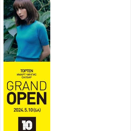
2026 оны 7 сар 20 / 9 цаг 14 минут
Усархаг аадар бороо орж
байгаа тул аюулгүй байдлаа
хангаж, үер усны аюулаас
сэрэмжлэхийг нийслэлийн
Онцгой байдлын газраас анхааруулж байна
2026 оны 7 сар 20 / 9 цаг 09 минут
311 алба хаагч, 119 техник хэрэгсэлтэй ажиллаж
үер усны аюул, болзошгүй эрсдэлээс сэргийлж
байна
2026 оны 7 сар 20 / 9 цаг 05 минут
Аяллаа зөв төлөвлөхийг иргэдэд зөвлөж байна
2026 оны 7 сар 16 / 11 цаг 50 минут
Үер усны болзошгүй аюулаас сэргийлж,
холбогдох байгууллагууд өндөржүүлсэн бэлэн
байдалд ажиллаж байна
2026 оны 7 сар 15 / 13 цаг 06 минут
Монгол адууны үнэ цэнийг дэлхийд сурталчлах
“Дэлхийн адууны өдөр”-т 15000 морьтон оролцож
байна