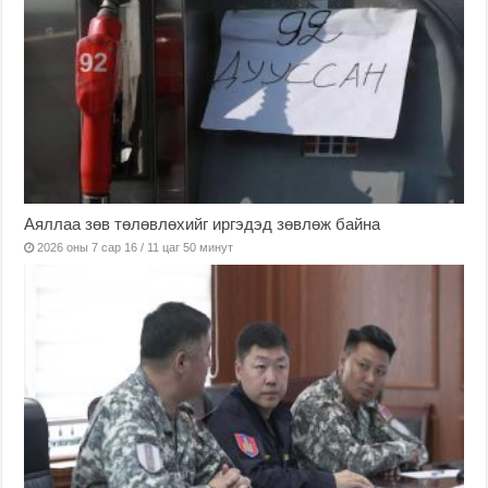
Аяллаа зөв төлөвлөхийг иргэдэд зөвлөж байна
2026 оны 7 сар 16 / 11 цаг 50 минут