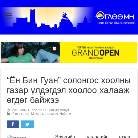
“Ён Бин Гуан” солонгос хоолны
газар үлдэгдэл хоолоо халааж
өгдөг байжээ
2013 оны 11 сар 22 / 16 цаг 49 минут
Гэмт хэрэг
,
Мэдээ мэдээлэл
,
Нийгэм
Эрүүгийн цагдаагийн газар,