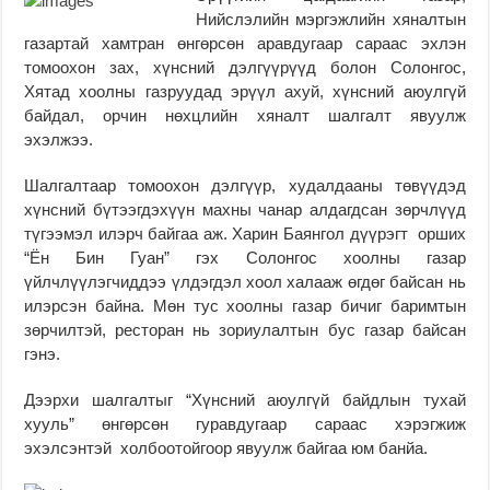
Нийслэлийн мэргэжлийн хяналтын
газартай хамтран өнгөрсөн аравдугаар сараас эхлэн
томоохон зах, хүнсний дэлгүүрүүд болон Солонгос,
Хятад хоолны газруудад эрүүл ахуй, хүнсний аюулгүй
байдал, орчин нөхцлийн хяналт шалгалт явуулж
эхэлжээ.
Шалгалтаар томоохон дэлгүүр, худалдааны төвүүдэд
хүнсний бүтээгдэхүүн махны чанар алдагдсан зөрчлүүд
түгээмэл илэрч байгаа аж. Харин Баянгол дүүрэгт орших
“Ён Бин Гуан” гэх Солонгос хоолны газар
үйлчлүүлэгчиддээ үлдэгдэл хоол халааж өгдөг байсан нь
илэрсэн байна. Мөн тус хоолны газар бичиг баримтын
зөрчилтэй, ресторан нь зориулалтын бус газар байсан
гэнэ.
Дээрхи шалгалтыг “Хүнсний аюулгүй байдлын тухай
хууль” өнгөрсөн гуравдугаар сараас хэрэгжиж
эхэлсэнтэй холбоотойгоор явуулж байгаа юм банйа.