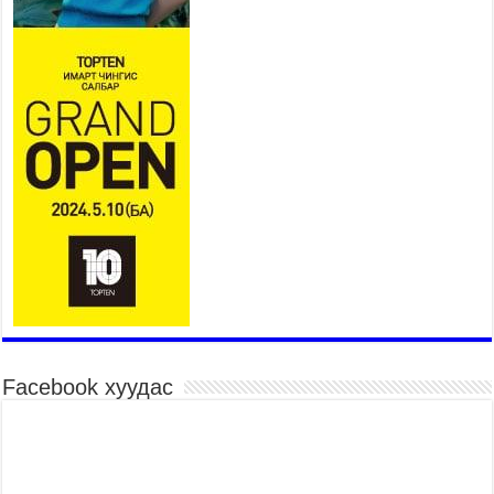
Шагайн харвааны насанд хүрэгчдийн багийн
төрөлд 106 багийн 848 харваач өрсөлдөж,
шилдгүүд шалгарав
2026 оны 7 сар 15 / 11 цаг 45 минут
Үндэсний их баяр наадмын сур харвааны
шагналыг нийслэлийн Засаг дарга бөгөөд
Улаанбаатар хотын Захирагч Б.Пүрэвдагва
гардууллаа
2026 оны 7 сар 15 / 11 цаг 41 минут
Нийслэлийн Эрүүл мэндийн газраас 45 баг
иргэдэд тусламж, үйлчилгээ үзүүлж байна
2026 оны 7 сар 15 / 11 цаг 30 минут
Хүчит бөхийн барилдааны тавын даваа
үргэлжилж байна
2026 оны 7 сар 15 / 11 цаг 26 минут
Facebook хуудас
Төв цэнгэлдэх орчмын цэвэрлэгээ, үйлчилгээнд
161 ажилтан, 27 техниктэй ажиллаж байна
2026 оны 7 сар 15 / 11 цаг 22 минут
Наадмын амралтын өдрүүдэд нийслэлийн эрүүл