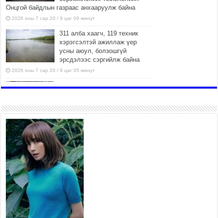
Онцгой байдлын газраас анхааруулж байна
2026 оны 7 сар 20 / 9 цаг 09 минут
311 алба хаагч, 119 техник
хэрэгсэлтэй ажиллаж үер
усны аюул, болзошгүй
эрсдэлээс сэргийлж байна
2026 оны 7 сар 20 / 9 цаг 05 минут
Аяллаа зөв төлөвлөхийг
иргэдэд зөвлөж байна
2026 оны 7 сар 16 / 11 цаг 50 минут
Үер усны болзошгүй аюулаас
сэргийлж, холбогдох
байгууллагууд өндөржүүлсэн
бэлэн байдалд ажиллаж байна
2026 оны 7 сар 15 / 13 цаг 06 минут
Монгол адууны үнэ цэнийг
дэлхийд сурталчлах “Дэлхийн
адууны өдөр”-т 15000 морьтон
оролцож байна
2026 оны 7 сар 15 / 11 цаг 51 минут