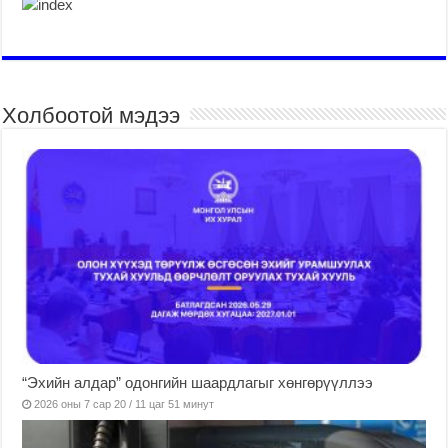
Холбоотой мэдээ
“Эхийн алдар” одонгийн шаардлагыг хөнгөрүүллээ
2026 оны 7 сар 20 / 11 цаг 51 минут