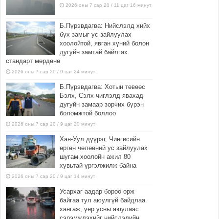
2026 оны 7 сар 20 / 11 цаг 16 минут
Б.Пүрэвдагва: Нийслэлд хийх
бүх замыг ус зайлуулах
хоолойтой, явган хүний болон
дугуйн замтай байлгах
стандарт мөрдөнө
2026 оны 7 сар 20 / 9 цаг 24 минут
Б.Пүрэвдагва: Хотын төвөөс
Бэлх, Сэлх чиглэлд явахад
дугуйн замаар зорчих бүрэн
боломжтой боллоо
2026 оны 7 сар 20 / 9 цаг 20 минут
Хан-Уул дүүрэг, Чингисийн
өргөн чөлөөний ус зайлуулах
шугам хоолойн ажил 80
хувьтай үргэлжилж байна
2026 оны 7 сар 20 / 9 цаг 14 минут
Усархаг аадар бороо орж
байгаа тул аюулгүй байдлаа
хангаж, үер усны аюулаас
сэрэмжлэхийг нийслэлийн