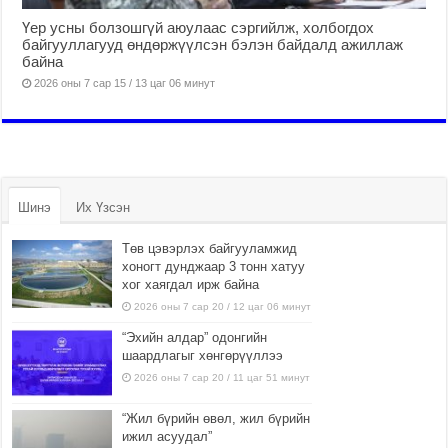
Үер усны болзошгүй аюулаас сэргийлж, холбогдох
байгууллагууд өндөржүүлсэн бэлэн байдалд ажиллаж
байна
2026 оны 7 сар 15 / 13 цаг 06 минут
Шинэ
Их Үзсэн
Төв цэвэрлэх байгууламжид
хоногт дунджаар 3 тонн хатуу
хог хаягдал ирж байна
2026 оны 7 сар 20 / 12 цаг 06 минут
“Эхийн алдар” одонгийн
шаардлагыг хөнгөрүүллээ
2026 оны 7 сар 20 / 11 цаг 51 минут
“Жил бүрийн өвөл, жил бүрийн
ижил асуудал”