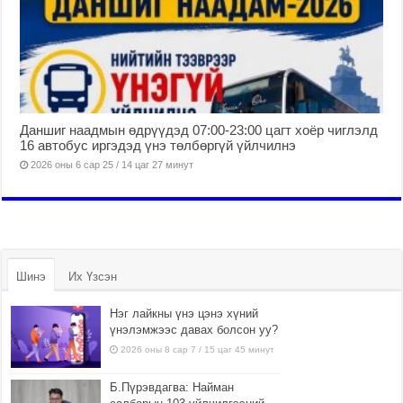
Даншиг наадмын өдрүүдэд 07:00-23:00 цагт хоёр чиглэлд
16 автобус иргэдэд үнэ төлбөргүй үйлчилнэ
2026 оны 6 сар 25 / 14 цаг 27 минут
Шинэ
Их Үзсэн
Нэг лайкны үнэ цэнэ хүний
үнэлэмжээс давах болсон уу?
2026 оны 8 сар 7 / 15 цаг 45 минут
Б.Пүрэвдагва: Найман