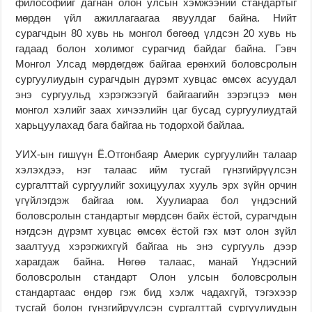
философийг дагнан олон улсын хэмжээний стандартыг
мөрдөн үйл ажиллагаагаа явуулдаг байна. Нийт
сурагчдын 80 хувь нь монгол бөгөөд үлдсэн 20 хувь нь
гадаад болон холимог сурагчид байдаг байна. Гэвч
Монгол Улсад мөрдөгдөж байгаа ерөнхий боловсролын
сургуулиудын сурагчдын дүрэмт хувцас өмсөх асуудал
энэ сургуульд хэрэгжээгүй байгаагийн зэрэгцээ мөн
монгол хэлийг заах хичээлийн цаг бусад сургуулиудтай
харьцуулахад бага байгаа нь тодорхой байлаа.
УИХ-ын гишүүн Ё.Отгонбаяр Америк сургуулийн талаар
хэлэхдээ, нэг талаас ийм тусгай гүнзгийрүүлсэн
сургалттай сургуулийг зохицуулах хууль эрх зүйн орчин
үгүйлэгдэж байгаа юм. Хуулиараа бол үндэсний
боловсролын стандартыг мөрдсөн байх ёстой, сурагчдын
нэгдсэн дүрэмт хувцас өмсөх ёстой гэх мэт олон зүйл
заалтууд хэрэгжихгүй байгаа нь энэ сургууль дээр
харагдаж байна. Нөгөө талаас, манай Үндэсний
боловсролын стандарт Олон улсын боловсролын
стандартаас өндөр гэж бид хэлж чадахгүй, тэгэхээр
тусгай болон гүнзгийрүүлсэн сургалттай сургуулиудын