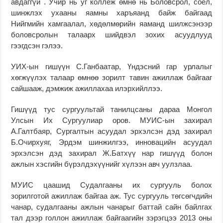
авдаггүй . Учир нь уг коллеж өмнө нь Боловсрол, соёл,
шинжлэх ухааны яамны харъяанд байж байгаад
Нийгмийн хамгаалал, хөдөлмөрийн яаманд шилжсэнээр
боловсролын талаарх шийдвэл зохих асуудлууд
гээгдсэн гэлээ.
УИХ-ын гишүүн С.Ганбаатар, Үндэсний гар урлалыг
хөгжүүлэх талаар өмнөө зорилт тавин ажиллаж байгааг
сайшааж, дэмжиж ажиллахаа илэрхийллээ.
Гишүүд тус сургуультай танилцсаны дараа Монгол
Улсын Их Сургуулиар оров. МУИС-ын захирал
А.Галтбаяр, Сургалтын асуудал эрхэлсэн дэд захирал
Б.Очирхуяг, Эрдэм шинжилгээ, инновацийн асуудал
эрхэлсэн дэд захирал Ж.Батхүү нар гишүүд болон
ажлын хэсгийн бүрэлдэхүүнийг хүлээн авч уулзлаа.
МУИС цаашид Судалгааны их сургууль болох
зорилготой ажиллаж байгаа аж. Тус сургууль төгсөгчдийн
чанар, судалгааны ажлын чанарыг баттай сайн байлгах
тал дээр голлон ажиллаж байгаагийн зэрэгцээ 2013 оны