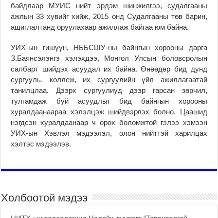
байдлаар МУИС нийт эрдэм шинжилгээ, судалгааны
ажлын 33 хувийг хийж, 2015 онд Судалгааны төв барин,
ашиглалтанд оруулахаар ажиллаж байгаа юм байна.
УИХ-ын гишүүн, НББСШУ-ны байнгын хорооны дарга
З.Баянсэлэнгэ хэлэхдээ, Монгол Улсын боловсролын
салбарт шийдэх асуудал их байна. Өнөөдөр бид дунд
сургууль, коллеж, их сургуулийн үйл ажиллагаатай
танилцлаа. Дээрх сургуулиуд дээр гарсан зөрчил,
тулгамдаж буй асуудлыг бид байнгын хорооны
хуралдаанаараа хэлэлцэж шийдвэрлэх болно. Цаашид
нэгдсэн хуралдаанаар ч орох боломжтой гэлээ хэмээн
УИХ-ын Хэвлэл мэдээлэл, олон нийттэй харилцах
хэлтэс мэдээлэв.
Холбоотой мэдээ