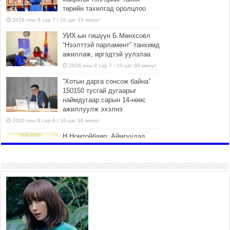
төрийн тахилгад оролцлоо
2026 оны 8 сар 7 / 10 цаг 15 минут
УИХ-ын гишүүн Б.Мөнхсоёл
“Нээлттэй парламент” танхимд
ажиллаж, иргэдтэй уулзлаа
2026 оны 8 сар 7 / 10 цаг 08 минут
“Хотын дарга сонсож байна”
150150 тусгай дугаарыг
наймдугаар сарын 14-нөөс
ажиллуулж эхэлнэ
2026 оны 8 сар 6 / 16 цаг 38 минут
Н.Номтойбаяр: Аймгуудад
тулгамдаж буй асуудлуудыг
долоо хоног бүр Засгийн
газрын хуралдаанд
танилцуулж, шийдвэрлүүлнэ
2026 оны 8 сар 6 / 16 цаг 34 минут
УИХ-ын дарга С.Бямбацогт төрийг төлөөлөн
Сутай хайрхны тэнгэрийг тахих төрийн тахилгад
оролцлоо