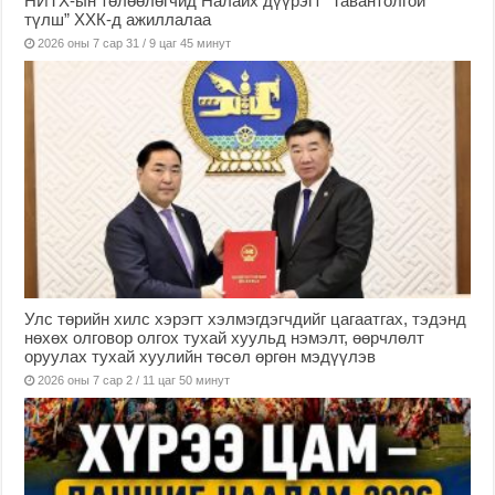
НИТХ-ын төлөөлөгчид Налайх дүүрэгт “Тавантолгой
түлш” ХХК-д ажиллалаа
2026 оны 7 сар 31 / 9 цаг 45 минут
Улс төрийн хилс хэрэгт хэлмэгдэгчдийг цагаатгах, тэдэнд
нөхөх олговор олгох тухай хуульд нэмэлт, өөрчлөлт
оруулах тухай хуулийн төсөл өргөн мэдүүлэв
2026 оны 7 сар 2 / 11 цаг 50 минут