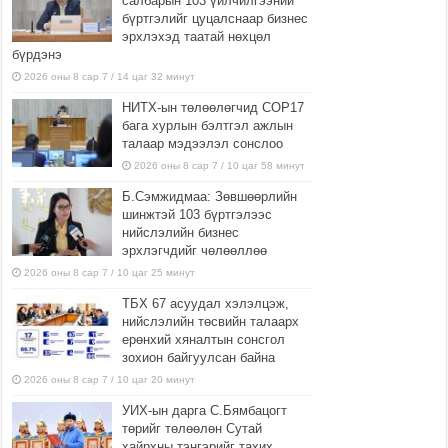
салбарын 103 үйлчилгээний
бүртгэлийг цуцалснаар бизнес
эрхлэхэд таатай нөхцөл
бүрдэнэ
2026 оны 8 сар 7 / 14 цаг 32 минут
НИТХ-ын төлөөлөгчид COP17
бага хурлын бэлтгэл ажлын
талаар мэдээлэл сонслоо
2026 оны 8 сар 7 / 10 цаг 58 минут
Б.Сэмжидмаа: Зөвшөөрлийн
шинжтэй 103 бүртгэлээс
нийслэлийн бизнес
эрхлэгчдийг чөлөөллөө
2026 оны 8 сар 7 / 10 цаг 25 минут
ТБХ 67 асуудал хэлэлцэж,
нийслэлийн төсвийн талаарх
ерөнхий хяналтын сонсгол
зохион байгуулсан байна
2026 оны 8 сар 7 / 10 цаг 20 минут
УИХ-ын дарга С.Бямбацогт
төрийг төлөөлөн Сутай
хайрхны тэнгэрийг тахих