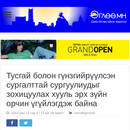
Тусгай болон гүнзгийрүүлсэн
сургалттай сургуулиудыг
зохицуулах хууль эрх зүйн
орчин үгүйлэгдэж байна
2013 оны 12 сар 4 / 13 цаг 58 минут
Uncategorized