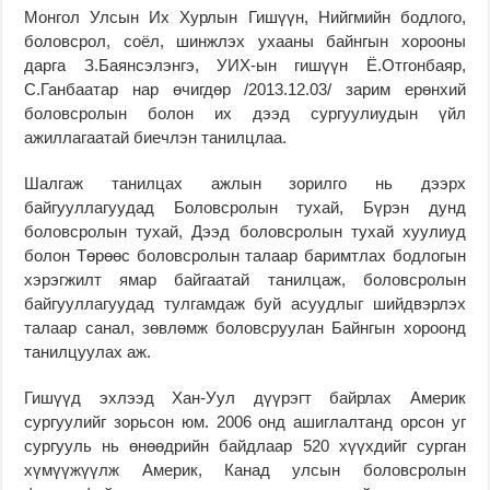
Монгол Улсын Их Хурлын Гишүүн, Нийгмийн бодлого,
боловсрол, соёл, шинжлэх ухааны байнгын хорооны
дарга З.Баянсэлэнгэ, УИХ-ын гишүүн Ё.Отгонбаяр,
С.Ганбаатар нар өчигдөр /2013.12.03/ зарим ерөнхий
боловсролын болон их дээд сургуулиудын үйл
ажиллагаатай биечлэн танилцлаа.
Шалгаж танилцах ажлын зорилго нь дээрх
байгууллагуудад Боловсролын тухай, Бүрэн дунд
боловсролын тухай, Дээд боловсролын тухай хуулиуд
болон Төрөөс боловсролын талаар баримтлах бодлогын
хэрэгжилт ямар байгаатай танилцаж, боловсролын
байгууллагуудад тулгамдаж буй асуудлыг шийдвэрлэх
талаар санал, зөвлөмж боловсруулан Байнгын хороонд
танилцуулах аж.
Гишүүд эхлээд Хан-Уул дүүрэгт байрлах Америк
сургуулийг зорьсон юм. 2006 онд ашиглалтанд орсон уг
сургууль нь өнөөдрийн байдлаар 520 хүүхдийг сурган
хүмүүжүүлж Америк, Канад улсын боловсролын