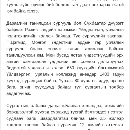
хууль зүйн орчинг бий болгох тал дээр анхаарах ёстой
юм байна гэлээ.
Дараагийн танилцсан сургууль бол Сүхбаатар дүүрэгт
байрлах Ражив Гандийн нэрэмжит Үйлдвэрлэл, урлалын
политехникийн коллеж байлаа. Тус сургуулийн захирал
П.Цэгмид, Монгол Үндэстний ардын гар урлалын
сургууль болох зорилт тавин ажиллаж байгааг
танилцуулсан юм. Мөн бусад ястан үндэстнүүдийн эрх
ашгийг хамгаалсан үндэсний өв, соёлоо дэлгэрүүлэх
бодолтой явдагаа ч хэлэв. 650 хүүхдийн багтаамжтай
Үйлдвэрлэл, урлалын коллежид өнөөдөр 1400 гаруй
хүүхэд суралцаж байна. Үүнээс 80 хувь нь ядуу, орлого
бага, өнчин хүүхдүүд байдаг тул сургалтын төлбөр
авдаггүй аж.
Сургалтын албаны дарга н.Баянаа хэлэхдээ, хөгжлийн
бэрхшээлтэй хүүхэд сургахад тусгай бэлтгэгдсэн сэтгэл
судлаач багш шаардлагатай байгаа, мөн 2,5 жилээр
коллеж төгсөж байгаа сурагчид 12 жилийн аттестат