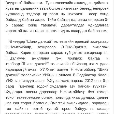
“дүүргэж” байгаа юм. Тус телевизийн ажилчдын дийлэнх
хувь нь цалингийн зээл болон лизингтэй бөгөөд өнгөрсөн
хугацаанд тэдгээр өр зээл нь нэхэгдэн асар хүнд
байдалд байгаа ажээ. Тийм байтал цалингаа өнгөрсөн 9-
р сараас хойш тавиагүй, дарамталдаг удирдлагаа
яаралтай цалин тавихыг ажилчид нь шаардаж байгаа юм.
Өнөөдөр “Шинэ дэлхий” телевизийн ерөнхий захирлаар
Н.Номтойбаяр, захирлаар Э.Энх-Эрдэнэ, ажиллаж
байгаа. Харин өнгөрсөн сараас гүйцэтгэх захирлаар нь
Н.Цэлмүүн ажиллана гэж яригдаж байгаа ч
тэрбээр “Шинэ дэлхий” телевизийн байранд нэг ч удаа
харагдаагүй ажээ. УИХ-ын гишүүн Н.Номтойбаяр “Шинэ
дэлхий” телевизийг УИХ-ын гишүүн Я.Содбаатар болон
УИХ-ын гишүүн асан У.Хүрсэлсүх нараас 2012 оны 9-р
сард “мөнгөөр зодон” худалдан авч байсан түүхтэй.
Худалдан авсны дараагаар Н.Номтойбаяр бүх камер,
тоног төхөөрөмжөө сольж, ажилчдынхаа дундаж цалинг
нэг сая төгрөг болгоно, Эмэгтэй ажилчиддаа зориулан
гоо сайхны ортой тусгай өрөө байгуулна гэсээр