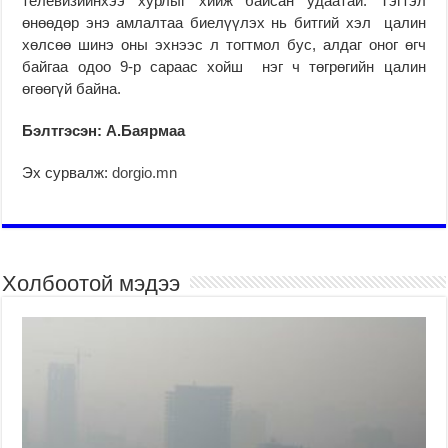
телевизийнхээ хурлыг хийж байсан удаатай. Тэгтэл
өнөөдөр энэ амлалтаа биелүүлэх нь битгий хэл цалин
хөлсөө шинэ оны эхнээс л тогтмол бус, алдаг оног өгч
байгаа одоо 9-р сараас хойш нэг ч төгрөгийн цалин
өгөөгүй байна.
Бэлтгэсэн: А.Баярмаа
Эх сурвалж:
dorgio.mn
Холбоотой мэдээ