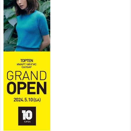
Усархаг аадар бороо орж
байгаа тул аюулгүй байдлаа
хангаж, үер усны аюулаас
сэрэмжлэхийг нийслэлийн
Онцгой байдлын газраас анхааруулж байна
2026 оны 7 сар 20 / 9 цаг 09 минут
311 алба хаагч, 119 техник хэрэгсэлтэй ажиллаж
үер усны аюул, болзошгүй эрсдэлээс сэргийлж
байна
2026 оны 7 сар 20 / 9 цаг 05 минут
Аяллаа зөв төлөвлөхийг иргэдэд зөвлөж байна
2026 оны 7 сар 16 / 11 цаг 50 минут
Үер усны болзошгүй аюулаас сэргийлж,
холбогдох байгууллагууд өндөржүүлсэн бэлэн
байдалд ажиллаж байна
2026 оны 7 сар 15 / 13 цаг 06 минут
Монгол адууны үнэ цэнийг дэлхийд сурталчлах
“Дэлхийн адууны өдөр”-т 15000 морьтон оролцож
байна
2026 оны 7 сар 15 / 11 цаг 51 минут