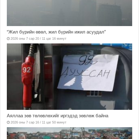
“Жил бүрийн өвөл, жил бүрийн ижил асуудал”
2026 оны 7 сар 20 / 11 цаг 16 минут
Аяллаа зөв төлөвлөхийг иргэдэд зөвлөж байна
2026 оны 7 сар 16 / 11 цаг 50 минут