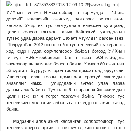
УИХ-ын гишүүн Н.Номтойбаярын тэргүүлдэг “Шинэ
дэлхий” телевизийн ажилчид өчигдрөөс эхлэн ажил
хаяжээ. Учир нь тус байгууллага өнгөрсөн хугацаанд
цалин хөлсөө тогтмол тавьж байгаагүй, удирдлагын
зүгээс удаа дараа дарамт шахалт үзүүлдэг байсан гэнэ.
Тодруулбал 2012 оноос хойш тус телевизийн захирал нь
хэд хэдэн удаа өөрчлөгдсөөр байсан бөгөөд УИХ-ын
гишүүн Н.Номтойбаярын багын найз Э.Энх-Эрдэнэ
захирлаар нь ажиллах болсон байна. Улмаар 80 ажилтанг
53 хүртэл бууруулж, орон тооны цомохтголд оруулсан.
Ингэснээр орон тооны цомхтголд ороогүй ажилчдын
ачааллыг нэмж, удирдлагын зүгээс удаа дараа
дарамталж байжээ. Түүнчлэн 9-р сараас хойш ажилчдын
цалин гэж нэг ч төгрөг тавиагүй байна. Тиймээс тус
телевизийн мэдээний албаныхан өчигдрөөс ажил хаяад
байна.
Мэдээний алба ажил хаясантай холбоотойгоор тус
телевиз эфирээ архивын нэвтрүүлэг, кино, хошин шогоор