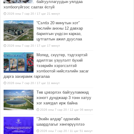
байгууллагуудын уялдаа
холбоогүйгээс саатах ёсгүй
2026 оны 7 сар 20 / 17 цаг 21 минут
“Сэлбэ 20 минутын хот”
төслийн анхны 12 давхар
барилгын үндсэн карказ,
цутгалтын ажил дууслаа
2026 оны 7 сар 20 / 17 цаг 17 минут
Мопед, скүүтер, тэдгээртэй
адилтгах үзүүлэлт бүхий
тээврийн хэрэгсэлтэй
холбоотой нийслэлийн засаг
дарга захирамж гаргалаа
2026 оны 7 сар 20 / 17 цаг 11 минут
Төв цэвэрлэх байгууламжид
хоногт дунджаар 3 тонн хатуу
хог хаягдал ирж байна
2026 оны 7 сар 20 / 12 цаг 06 минут
“Эхийн алдар” одонгийн
шаардлагыг хөнгөрүүллээ
2026 оны 7 сар 20 / 11 цаг 51 минут