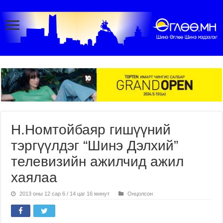
Н.Номтойбаяр гишүүний
тэргүүлдэг “Шинэ Дэлхий”
телевизийн ажилчид ажил
хаялаа
2013 оны 12 сар 6 / 14 цаг 16 минут
Онцолсон