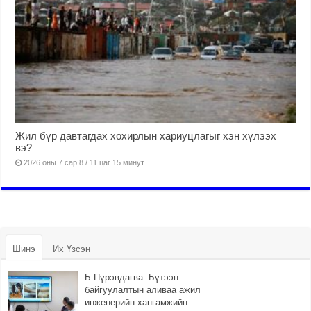
Жил бүр давтагдах хохирлын хариуцлагыг хэн хүлээх
вэ?
2026 оны 7 сар 8 / 11 цаг 15 минут
Шинэ
Их Үзсэн
Б.Пүрэвдагва: Бүтээн
байгуулалтын аливаа ажил
инженерийн хангамжийн