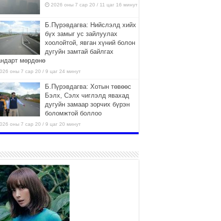
2026 оны 7 сар 20 / 11 цаг 16 минут
Б.Пүрэвдагва: Нийслэлд хийх
бүх замыг ус зайлуулах
хоолойтой, явган хүний болон
дугуйн замтай байлгах
андарт мөрдөнө
026 оны 7 сар 20 / 9 цаг 24 минут
Б.Пүрэвдагва: Хотын төвөөс
Бэлх, Сэлх чиглэлд явахад
дугуйн замаар зорчих бүрэн
боломжтой боллоо
026 оны 7 сар 20 / 9 цаг 20 минут
Хан-Уул дүүрэг, Чингисийн
өргөн чөлөөний ус зайлуулах
шугам хоолойн ажил 80
хувьтай үргэлжилж байна
026 оны 7 сар 20 / 9 цаг 14 минут
Усархаг аадар бороо орж
байгаа тул аюулгүй байдлаа
хангаж, үер усны аюулаас
сэрэмжлэхийг нийслэлийн