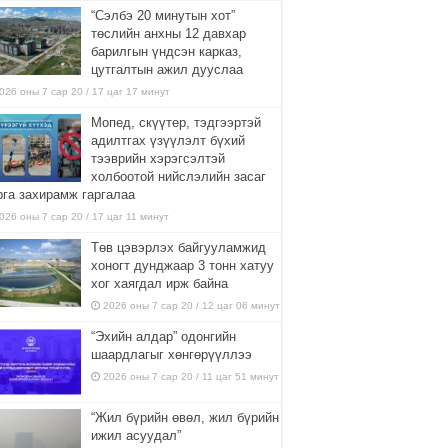
“Сэлбэ 20 минутын хот”
төслийн анхны 12 давхар
барилгын үндсэн карказ,
цутгалтын ажил дууслаа
026 оны 7 сар 20 / 17 цаг 17 минут
Мопед, скүүтер, тэдгээртэй
адилтгах үзүүлэлт бүхий
тээврийн хэрэгсэлтэй
холбоотой нийслэлийн засаг
рга захирамж гаргалаа
026 оны 7 сар 20 / 17 цаг 11 минут
Төв цэвэрлэх байгууламжид
хоногт дунджаар 3 тонн хатуу
хог хаягдал ирж байна
2026 оны 7 сар 20 / 12 цаг 06 минут
“Эхийн алдар” одонгийн
шаардлагыг хөнгөрүүллээ
2026 оны 7 сар 20 / 11 цаг 51 минут
“Жил бүрийн өвөл, жил бүрийн
ижил асуудал”