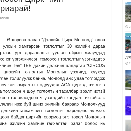
ариарай!
олсон
2
Өнгөрсөн хавар “Дэлхийн Цирк Монголд” олон
улсын хамтарсан тоглолтыг 30 жилийн дараа
уртаас урт дараалалыг үүсгэн ойрын жилүүдэд
да
хоног үргэлжилсэн томоохон тоглолтыг үзэгчиддээ
2
гжлийн Төв” ТББ дахин дэлхийд алдартай “CIRCUS
циркийн тоглолтыг Монголын үзэгчид, хүүхэд
лан толилуулж байна. Монголд анх удаа тоглогдож
 шоу энэ амралтын өдрүүдэд АСА циркэд нээлтээ
а тоглосон ч шоу тоглолтын тасалбар эрэлт ихтэй
охоор төлөвлөгдсөн ч үзэгчдийн хандалт ихтэйгээс
йлчлан ирж буй шинэ жилийн баяраар Монголчууд
 дэлхийн гайхамшигт тоглолтыг дэргэдээс нь үзэх
цөөн байдаг циркийн өвөрмөц энэ төрөл Монголын
инэ жилийн хамгийн гайхалтай бэлэг болох нь