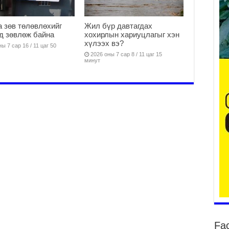
Он
2
 зөв төлөвлөхийг
Жил бүр давтагдах
д зөвлөж байна
хохирлын хариуцлагыг хэн
31
хүлээх вэ?
үе
ы 7 сар 16 / 11 цаг 50
ба
2026 оны 7 сар 8 / 11 цаг 15
минут
2
Ая
2
Үе
хо
ба
2
Мо
“Д
ба
2
Ша
тө
ши
Fa
2