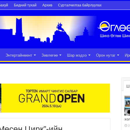
рахуй
Бидний тухай
Архив
Сурталчилгаа байрлуулах
Энтертайнмент
Зөвлөгөө
Шар мэдээ
Орон нутаг
Ир
Ш
хо
2
Мөсөн Цирк”-ийн