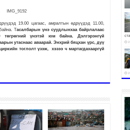
рүүдэд 19.00 цагаас, амралтын өдрүүдэд 11.00,
байна. Т
асалбарын үнэ суудлынхаа байрлалаас
000 төгрөгний үнэтэй юм байна. Дэлгэрэнгүй
ст
аарын утаснаас аваарай. Энхрий бяцхан үрс, дүү
2
циркийн тоглолт үзэж, хэзээ ч мартагдахааргүй
2
2