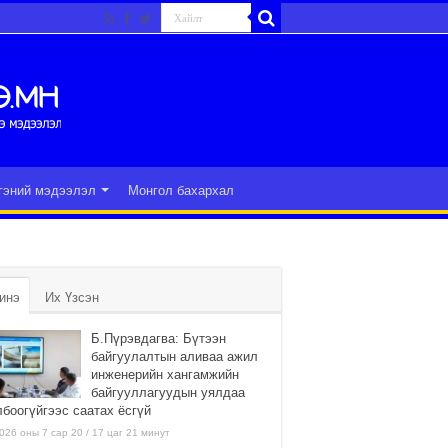
гэний мэдээлэл
Монгол бахархал
инэ
Их Үзсэн
Б.Пүрэвдагва: Бүтээн
байгуулалтын аливаа ажил
инженерийн хангамжийн
байгууллагуудын уялдаа
лбоогүйгээс саатах ёсгүй
026 оны 7 сар 20 / 17 цаг 21 минут