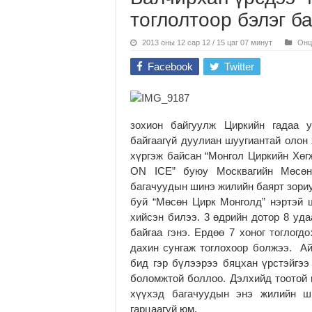
тоглолтоор бэлэг б
2013 оны 12 сар 12 / 15 цаг 07 минут
Онц
Facebook
Twitter
зохион байгуулж Циркийн гадаа 
байгаагүй дуулиан шуугиантай олон 
хүргэж байсан “Монгол Циркийн Хө
ON ICE” буюу Москвагийн Мөсөн 
багачуудын шинэ жилийн баярт зориу
буй “Мөсөн Цирк Монголд” нэртэй
хийсэн билээ. 3 өдрийн дотор 8 уда
байгаа гэнэ. Ердөө 7 хоног тоглогд
дахин сунгаж тоглохоор болжээ. А
бид гэр бүлээрээ бяцхан үрстэйгээ
боломжтой боллоо. Дэлхийд тоотой 
хүүхэд багачуудын энэ жилийн ш
гарцаагүй юм.