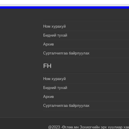
Ном хурахуй
Бидний тухай
Архив
Сурталчилгаа байрлуулах
FH
Ном хурахуй
Бидний тухай
Архив
Сурталчилгаа байрлуулах
@2023 -Өглөө.мн Зохиогчийн эрх хуулиар ха