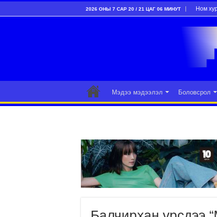
Ном ху
2026 ОНЫ 7 САР 20 / 21 ЦАГ 06 МИНУТ
Мэдээ мэдээлэл
Боловсрол
Балчирхан үрсдээ “