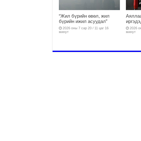
“Жил бүрийн өвөл, жил
Аяллаа
бүрийн ижил асуудал”
иргэдэ
2026 оны 7 сар 20 / 11 цаг 16
2026 он
минут
минут