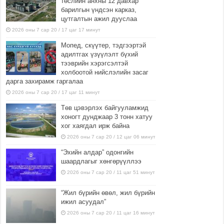
төслийн анхны 12 давхар
барилгын үндсэн карказ,
цутгалтын ажил дууслаа
2026 оны 7 сар 20 / 17 цаг 17 минут
Мопед, скүүтер, тэдгээртэй
адилтгах үзүүлэлт бүхий
тээврийн хэрэгсэлтэй
холбоотой нийслэлийн засаг
дарга захирамж гаргалаа
2026 оны 7 сар 20 / 17 цаг 11 минут
Төв цэвэрлэх байгууламжид
хоногт дунджаар 3 тонн хатуу
хог хаягдал ирж байна
2026 оны 7 сар 20 / 12 цаг 06 минут
“Эхийн алдар” одонгийн
шаардлагыг хөнгөрүүллээ
2026 оны 7 сар 20 / 11 цаг 51 минут
“Жил бүрийн өвөл, жил бүрийн
ижил асуудал”
2026 оны 7 сар 20 / 11 цаг 16 минут