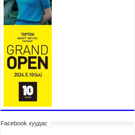
311 алба хаагч, 119 техник хэрэгсэлтэй ажиллаж
үер усны аюул, болзошгүй эрсдэлээс сэргийлж
байна
2026 оны 7 сар 20 / 9 цаг 05 минут
Аяллаа зөв төлөвлөхийг иргэдэд зөвлөж байна
2026 оны 7 сар 16 / 11 цаг 50 минут
Үер усны болзошгүй аюулаас сэргийлж,
холбогдох байгууллагууд өндөржүүлсэн бэлэн
байдалд ажиллаж байна
2026 оны 7 сар 15 / 13 цаг 06 минут
Монгол адууны үнэ цэнийг дэлхийд сурталчлах
“Дэлхийн адууны өдөр”-т 15000 морьтон оролцож
байна
2026 оны 7 сар 15 / 11 цаг 51 минут
Шагайн харвааны насанд хүрэгчдийн багийн
төрөлд 106 багийн 848 харваач өрсөлдөж,
шилдгүүд шалгарав
2026 оны 7 сар 15 / 11 цаг 45 минут
Facebook хуудас
Үндэсний их баяр наадмын сур харвааны
шагналыг нийслэлийн Засаг дарга бөгөөд