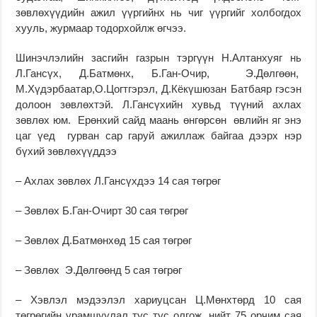
зөвлөхүүдийн ажил үүргийнх нь чиг үүргийг холбогдох
хууль, журмаар тодорхойлж өгчээ.
Шинэчлэлийн засгийн газрын тэргүүн Н.Алтанхуяг нь
Л.Гансүх, Д.Батмөнх, Б.Ган-Очир, Э.Дөлгөөн,
М.Хүдэрбаатар,О.Цогтгэрэл, Д.Кёкүшюзан Батбаяр гэсэн
долоон зөвлөхтэй. Л.Гансүхийн хувьд түүний ахлах
зөвлөх юм. Ерөнхий сайд маань өнгөрсөн өвлийн яг энэ
цаг үед гурван сар гаруй ажиллаж байгаа дээрх нэр
бүхий зөвлөхүүддээ
– Ахлах зөвлөх Л.Гансүхдээ 14 сая төгрөг
– Зөвлөх Б.Ган-Очирт 30 сая төгрөг
– Зөвлөх Д.Батмөнхөд 15 сая төгрөг
– Зөвлөх Э.Дөлгөөнд 5 сая төгрөг
– Хэвлэл мэдээлэл хариуцсан Ц.Мөнхтөрд 10 сая
төгрөгийн урамшуулал тус тус олгож, нийт 75 орчим сая