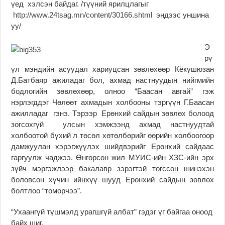
үед хэлсэн байдаг. /түүний ярилцлагыг
http://www.24tsag.mn/content/30166.shtml
эндээс уншина
уу/
Э
рү
үл мэндийн асуудал хариуцсан зөвлөхөөр Кёкүшюзан
Д.Батбаяр ажиладаг бол, ахмад настнуудын нийгмийн
бодлогийн зөвлөхөөр, олноо “Баасан авгай” гэж
нэрлэгддэг Чөлөөт ахмадын холбооны тэргүүн Г.Баасан
ажилладаг гэнэ. Тэрээр Ерөнхий сайдын зөвлөх болоод
зогсохгүй улсын хэмжээнд ахмад настнуудтай
холбоотой бүхий л төсөл хөтөлбөрийг өөрийн холбоогоор
дамжуулан хэрэгжүүлэх шийдвэрийг Ерөнхий сайдаас
гаргуулж чаджээ. Өнгөрсөн жил МУИС-ийн ХЗС-ийн эрх
зүйч мэргэжлээр бакалавр зэрэгтэй төгссөн шинэхэн
боловсон хүчин ийнхүү шууд Ерөнхий сайдын зөвлөх
болтлоо “томорчээ”.
“Ухаангүй түшмэлд урагшгүй албат” гэдэг үг байгаа оноод
байх шиг.