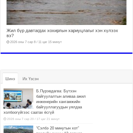
Жил бүр давтагдах хохирлын хариуцлагыг хэн хүлээх
вэ?
2026 оны 7 сар 8 / 11 цаг 15 минут
Шинэ
Их Үзсэн
Б.Пүрэвдагва: Бүтээн
байгуулалтын аливаа ажил
инженерийн хангамжийн
байгууллагуудын уялдаа
холбоогүйгээс саатах ёсгүй
2026 оны 7 сар 20 / 17 цаг 21 минут
“Сэлбэ 20 минутын хот”