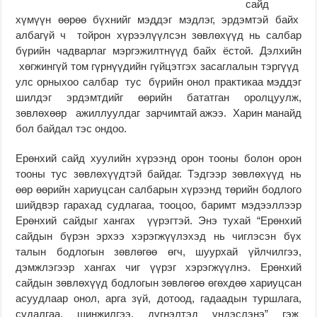
сайд
хүмүүн өөрөө бүхнийг мэддэг мэдлэг, эрдэмтэй байх
албагүй ч тойрон хүрээлүүлсэн зөвлөхүүд нь салбар
бүрийн чадварлаг мэргэжилтнүүд байх ёстой. Дэлхийн
хөгжингүй том гүрнүүдийн гүйцэтгэх засаглалын тэргүүд
улс орныхоо салбар тус бүрийн онол практикаа мэддэг
шилдэг эрдэмтдийг өөрийн бататган оролцуулж,
зөвлөхөөр ажиллуулдаг зарчимтай ажээ. Харин манайд
бол байдал тэс ондоо.
Ерөнхий сайд хуулийн хүрээнд орон тооны болон орон
тооны тус зөвлөхүүдтэй байдаг. Тэдгээр зөвлөхүүд нь
өөр өөрийн хариуцсан салбарын хүрээнд төрийн бодлого
шийдвэр гарахад судлагаа, тооцоо, баримт мэдээллээр
Ерөнхий сайдыг хангах үүрэгтэй. Энэ тухай “Ерөнхий
сайдын бүрэн эрхээ хэрэгжүүлэхэд нь чиглэсэн бүх
талын бодлогын зөвлөгөө өгч, шуурхай үйлчилгээ,
дэмжлэгээр хангах чиг үүрэг хэрэгжүүлнэ. Ерөнхий
сайдын зөвлөхүүд бодлогын зөвлөгөө өгөхдөө хариуцсан
асуудлаар онол, арга зүй, дотоод, гадаадын туршлага,
судалгаа, шинжилгээ, дүгнэлтэд үндэслэнэ” гэж