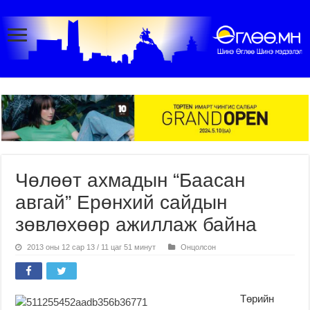
Чөлөөт ахмадын “Баасан
авгай” Ерөнхий сайдын
зөвлөхөөр ажиллаж байна
2013 оны 12 сар 13 / 11 цаг 51 минут
Онцолсон
Төрийн