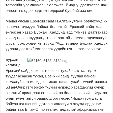
төгрөгийн урамшууллыг олгожээ. Ямар үндэслэлээр яаж
олгсон нь одоог хүртэл тодорхой бус байгааа юм.
Манай улсын Ерөнхий сайд Н.Алтанхуягын зөвлөхүүд их
өвөрмөц хүмүүс байдаг бололтой. Ерөнхий сайд маань
өнгөрсөн хавар Бурхан Халдунд ард түмнээ даатгахаар
яваад цасан шуурганд төөрч золтой л амиа алдчихаагүй.
Сураг сонсохнээ нь түүнд “Ард түмнээ Бурхан Халдун
ууланд даатгая” гэж зөвлөхүүдийн нэг нь зөвлөсөн гэх.
Бурхан
халдунд
Ерөнхий сайд хэрхэн төөрсөн тухай, яаж гал түлж
түүдэг асаасан тухай, Ерөнхий сайд туулай байсан
хамаагүй агнаж, идэх юмсан гэсэн тухай түүний зөвлөх
Б.Ган-Очир гэгч эрхэм “хүний нүдэнд харагдахуйц супер
реалити” ярилцлага өгч өөрийгөө болон ерөнхий сайдыгаа
олны өмнө эвгүй байдалд оруулсан. “Ямарч том дарга
байсан нэг шөнийн дотор л ялгаагүй л аюулд ордог юм
байна” гэж Б.Ган-Очир зөвлөх алдартай афоризмаа энэ