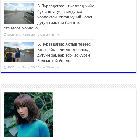
Б.Пүрэвдагва: Нийслэлд хийх
бүх замыг ус зайлуулах
хоолойтой, явган хүний болон
дугуйн замтай байлгах
стандарт мөрдөнө
2026 оны 7 сар 20 / 9 цаг 24 минут
Б.Пүрэвдагва: Хотын төвөөс
Бэлх, Сэлх чиглэлд явахад
дугуйн замаар зорчих бүрэн
боломжтой боллоо
2026 оны 7 сар 20 / 9 цаг 20 минут
Хан-Уул дүүрэг, Чингисийн
өргөн чөлөөний ус зайлуулах
шугам хоолойн ажил 80
хувьтай үргэлжилж байна
2026 оны 7 сар 20 / 9 цаг 14 минут
Усархаг аадар бороо орж байгаа тул аюулгүй
байдлаа хангаж, үер усны аюулаас
сэрэмжлэхийг нийслэлийн Онцгой байдлын
газраас анхааруулж байна
2026 оны 7 сар 20 / 9 цаг 09 минут