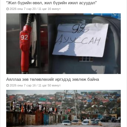
“Жил бүрийн өвөл, жил бүрийн ижил асуудал”
2026 оны 7 сар 20 / 11 цаг 16 минут
Аяллаа зөв төлөвлөхийг иргэдэд зөвлөж байна
2026 оны 7 сар 16 / 11 цаг 50 минут