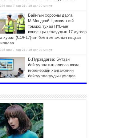
026 оны 7 сар 21 / 10 цаг 09 минут
Байнгын хорооны дарга
М.Мандхай Цөлжилттэй
тэмцэх тухай НҮБ-ын
конвенцын талуудын 17 дугаар
га хурал (СОР17)-ын бэлтгэл ажлын явцтай
нилцлаа
026 оны 7 сар 21 / 10 цаг 03 минут
Б.Пүрэвдагва: Бүтээн
байгуулалтын аливаа ажил
инженерийн хангамжийн
байгууллагуудын уялдаа
лбоогүйгээс саатах ёсгүй
026 оны 7 сар 20 / 17 цаг 21 минут
“Сэлбэ 20 минутын хот”
төслийн анхны 12 давхар
барилгын үндсэн карказ,
цутгалтын ажил дууслаа
026 оны 7 сар 20 / 17 цаг 17 минут
Мопед, скүүтер, тэдгээртэй
адилтгах үзүүлэлт бүхий