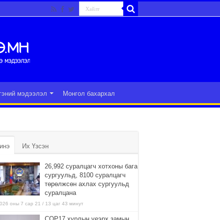
гэний мэдээлэл
Монгол бахархал
инэ
Их Үзсэн
26,992 суралцагч хотхоны бага
сургуульд, 8100 суралцагч
төрөлжсөн ахлах сургуульд
суралцана
026 оны 7 сар 21 / 13 цаг 43 минут
COP17 хурлын үеэрх замын