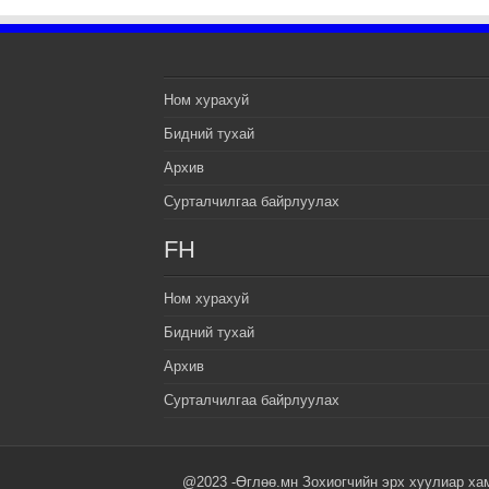
Ном хурахуй
Бидний тухай
Архив
Сурталчилгаа байрлуулах
FH
Ном хурахуй
Бидний тухай
Архив
Сурталчилгаа байрлуулах
@2023 -Өглөө.мн Зохиогчийн эрх хуулиар ха