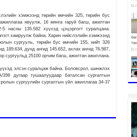
2
слэлийн хэмжээнд төрийн өмчийн 325, төрийн бус
ажиллагаа явуулж, 16 мянга гаруй багш, ажилтан
-5 насны 135.582 хүүхэд цэцэрлэгт суралцана.
рлэгт хамруулж байна. Харин нийслэлийн хэмжээнд
ба
олын сургууль, төрийн бус өмчийн 155, нийт 326
та
д 189.634, дунд ангид 145.652, ахлах ангид 76.987,
2
ээр сургуульд 25100 орчим багш, ажилтан ажиллана.
 хүүхэд элсэн суралцаж байна. Боловсрол, шинжлэх
/398 дугаар тушаалуудаар баталсан сургалтын
хо
сролын сургуулийн сургалтын үйл ажиллагаа 34-37
2
2