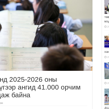
тө
мэ
2
ха
2
нд 2025-2026 оны
2
үгээр ангид 41.000 орчим
цаж байна
он
АЧ