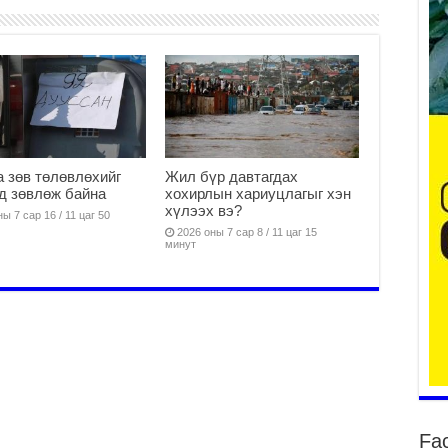
да
2
Тө
то
2
“Э
 зөв төлөвлөхийг
Жил бүр давтагдах
хө
д зөвлөж байна
хохирлын хариуцлагыг хэн
хүлээх вэ?
2
ы 7 сар 16 / 11 цаг 50
2026 оны 7 сар 8 / 11 цаг 15
“Ж
минут
2
Б.
за
за
2
Б.
чи
бо
Fa
2