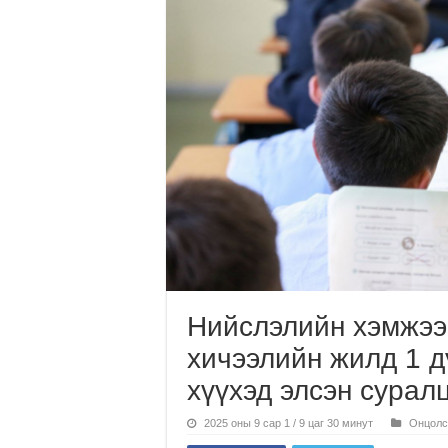
Нийслэлийн хэмжээ
хичээлийн жилд 1 д
хүүхэд элсэн сурал
2025 оны 9 сар 1 / 9 цаг 30 минут
Онцолс