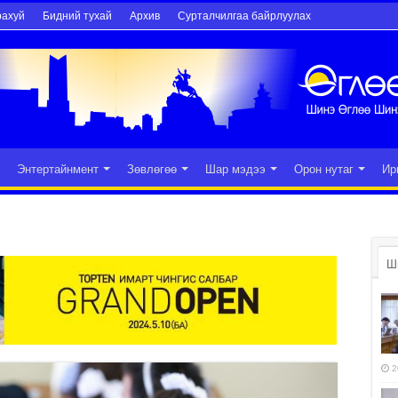
рахуй
Бидний тухай
Архив
Сурталчилгаа байрлуулах
Энтертайнмент
Зөвлөгөө
Шар мэдээ
Орон нутаг
Ир
Ш
2