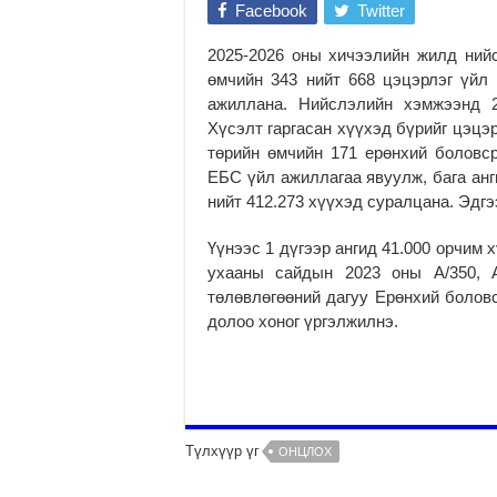
Facebook
Twitter
2025-2026 оны хичээлийн жилд ний
өмчийн 343 нийт 668 цэцэрлэг үйл 
ажиллана. Нийслэлийн хэмжээнд 2
Хүсэлт гаргасан хүүхэд бүрийг цэцэ
төрийн өмчийн 171 ерөнхий боловср
ЕБС үйл ажиллагаа явуулж, бага анги
нийт 412.273 хүүхэд суралцана. Эдг
Үүнээс 1 дүгээр ангид 41.000 орчим
ухааны сайдын 2023 оны А/350, А
төлөвлөгөөний дагуу Ерөнхий болов
долоо хоног үргэлжилнэ.
Түлхүүр үг
ОНЦЛОХ