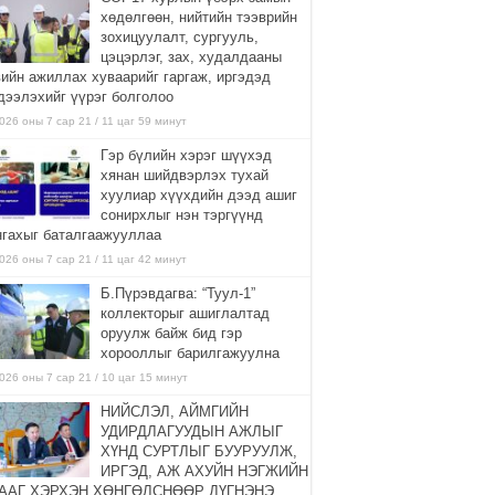
хөдөлгөөн, нийтийн тээврийн
зохицуулалт, сургууль,
цэцэрлэг, зах, худалдааны
вийн ажиллах хуваарийг гаргаж, иргэдэд
дээлэхийг үүрэг болголоо
026 оны 7 сар 21 / 11 цаг 59 минут
Гэр бүлийн хэрэг шүүхэд
хянан шийдвэрлэх тухай
хуулиар хүүхдийн дээд ашиг
сонирхлыг нэн тэргүүнд
нгахыг баталгаажууллаа
026 оны 7 сар 21 / 11 цаг 42 минут
Б.Пүрэвдагва: “Туул-1”
коллекторыг ашиглалтад
оруулж байж бид гэр
хорооллыг барилгажуулна
026 оны 7 сар 21 / 10 цаг 15 минут
НИЙСЛЭЛ, АЙМГИЙН
УДИРДЛАГУУДЫН АЖЛЫГ
ХҮНД СУРТЛЫГ БУУРУУЛЖ,
ИРГЭД, АЖ АХУЙН НЭГЖИЙН
ААГ ХЭРХЭН ХӨНГӨЛСНӨӨР ДҮГНЭНЭ