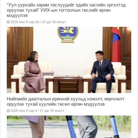
“Уул уурхайн зарим төслүүдийг эдийн засгийн эргэлтэд
оруулах тухай” УИХ-ын тогтоолын төслийг өргөн
мэдүүлэв
2026 оны 6 сар 26 / 10 цаг 35 минут
Нийгмийн даатгалын ерөнхий хуульд нэмэлт, өөрчлөлт
оруулах тухай хуулийн төсөл өргөн мэдүүлэв
2026 оны 6 сар 4 / 17 цаг 36 минут