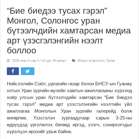
“Бие биедээ тусах гэрэл”
Монгол, Солонгос уран
бүтээлчдийн хамтарсан медиа
арт үзэсгэлэнгийн нээлт
боллоо
2026 оны 6 сар 4 / 10 цаг 29 минут
Мэдээ мэдээлэл
,
Урлаг
Нийслэлийн Соёл, урлагийн газар болон БНСУ-ын Гуанжу
хотын Уран зургийн музейн хамтын ажиллагааны хүрээнд
хоёр улсын уран бүтээлчдийн хамтарсан “Бие биедээ
тусах гэрэл” медиа арт үзэсгэлэнгийн нээлтийн үйл
ажиллагаа Монголын Уран зургийн галерейд болж
өнгөрлөө. Үзэсгэлэн зургаадугаар сарын 3-25-ны
өдрүүдэд үргэлжлэх бөгөөд иргэд, үзэгч, сонирхогчдыг
хүрэлцэн ирэхийг урьж байна.