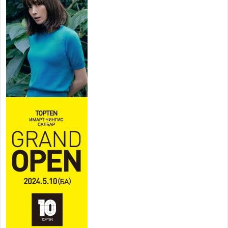
байгууллагууд дараах
хуваарийн дагуу ажиллана
2026 оны 7 сар 15 / 11 цаг 18 минут
Үндэсний их баяр наадам
эхэллээ
2026 оны 7 сар 15 / 11 цаг 14 минут
Үер усны аюулаас сэргийлж, нийслэлийн Онцгой
байдлын газрын 162 алба хаагч үүрэг гүйцэтгэж
байна
2026 оны 7 сар 15 / 11 цаг 07 минут
Үндэсний их сурын харваанд 850 харваач цэц
мэргэнээ сорьж байна
2026 оны 7 сар 15 / 11 цаг 03 минут
Төв цэнгэлдэхийн эргэн тойронд
2026 оны 7 сар 15 / 10 цаг 58 минут
Үндэсний их баяр наадмын шагайн харваа
насанд хүрэгчдийн багийн харваагаар
үргэлжилж байна
2026 оны 7 сар 15 / 10 цаг 52 минут