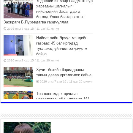
Үндэсний их баяр наадмын сур
харвааны шагналыг
нийслэлийн Засаг дарга
бөгөөд Улаанбаатар хотын
Захирагч Б.Пүрэвдагва гардууллаа
2026 оны 7 сар 15 / 11 цаг 41 минут
Нийслэлийн Эрүүл мэндийн
газраас 45 баг иргэдэд
тусламж, үйлчилгээ үзүүлж
байна
2026 оны 7 сар 15 / 11 цаг 30 минут
Хүчит бөхийн барилдааны
тавын даваа үргэлжилж байна
2026 оны 7 сар 15 / 11 цаг 26 минут
Төв цэнгэлдэх орчмын
цэвэрлэгээ, үйлчилгээнд 161
ажилтан, 27 техниктэй
ажиллаж байна
2026 оны 7 сар 15 / 11 цаг 22 минут
Наадмын амралтын өдрүүдэд
нийслэлийн эрүүл мэндийн