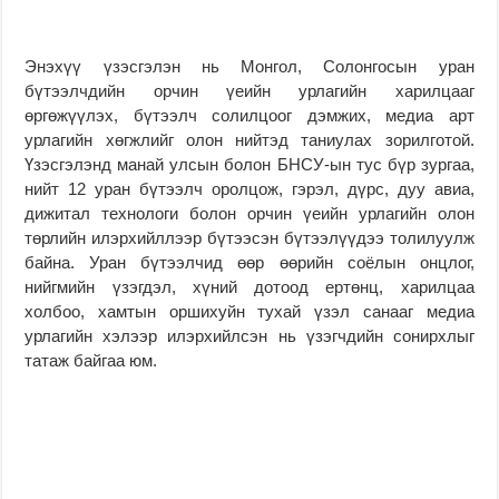
Энэхүү үзэсгэлэн нь Монгол, Солонгосын уран
бүтээлчдийн орчин үеийн урлагийн харилцааг
өргөжүүлэх, бүтээлч солилцоог дэмжих, медиа арт
урлагийн хөгжлийг олон нийтэд таниулах зорилготой.
Үзэсгэлэнд манай улсын болон БНСУ-ын тус бүр зургаа,
нийт 12 уран бүтээлч оролцож, гэрэл, дүрс, дуу авиа,
дижитал технологи болон орчин үеийн урлагийн олон
төрлийн илэрхийллээр бүтээсэн бүтээлүүдээ толилуулж
байна. Уран бүтээлчид өөр өөрийн соёлын онцлог,
нийгмийн үзэгдэл, хүний дотоод ертөнц, харилцаа
холбоо, хамтын оршихуйн тухай үзэл санааг медиа
урлагийн хэлээр илэрхийлсэн нь үзэгчдийн сонирхлыг
татаж байгаа юм.