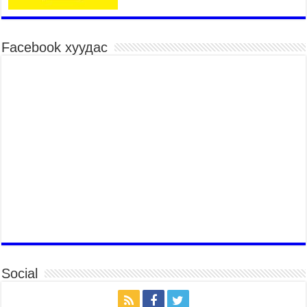
Үндэсний их баяр наадмын хүчит бөхийн
барилдаан эхэллээ
2026 оны 7 сар 15 / 10 цаг 46 минут
Facebook хуудас
Үндэсний хувцасны өдрийг тохиолдуулан
“Дээлтэй монгол наадам” боллоо
2026 оны 7 сар 15 / 10 цаг 41 минут
МОНГОЛ УЛСЫН ЕРӨНХИЙ САЙД Н.УЧРАЛ
БАЯР НААДМЫН НЭЭЛТЭД ОРОЛЦОЖ,
НААДАМЧИН ОЛОНД МЭНДЧИЛГЭЭ
ДЭВШҮҮЛЭВ
2026 оны 7 сар 14 / 17 цаг 56 минут
МОНГОЛ УЛСЫН ЕРӨНХИЙ САЙД Н.УЧРАЛ
БҮГД НАЙРАМДАХ СОЛОНГОС УЛСЫН
ЕРӨНХИЙЛӨГЧ И ЖЭ МЁН-Д БАРААЛХАВ
2026 оны 7 сар 14 / 17 цаг 51 минут
ТӨРИЙН ДАЛБААНЫ ӨДӨРТ ЗОРИУЛСАН
ЦЭРГИЙН ЁСЛОЛЫН ЖАГСААЛ БОЛЛОО
Social
2026 оны 7 сар 14 / 17 цаг 47 минут
Өв соёлоо тээж яваа уяачдын галаар УИХ-ын
дарга С.Бямбацогт зочлон баяр хүргэв