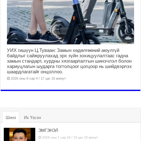
УИХ гишүүн Ц.Туваан: Замын хөдөлгөөний аюулгүй
байдлыг сайжруулахад эрх зүйн зохицуулалтаас гадна
замын стандарт, хурдны хязгаарлалтын шинэчлэл болон
хариуцлагын шударга тогтолцоог цогцоор нь шийдвэрлэх
шаардлагатайг онцоллоо.
2026 оны 6 сар 4 / 17 цаг 10 минут
Шинэ
Их Үзсэн
ЭМГЭНЭЛ
2026 оны 7 сар 19 / 15 цаг 15 минут