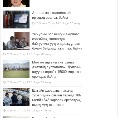
Аяллаа зөв төлөвлөхийг
иргэдэд зөвлөж байна
2026 оны 7 сар 16 / 11 цаг 50 минут
Үер усны болзошгүй аюулаас
сэргийлж, холбогдох
байгууллагууд өндөржүүлсэн
бэлэн байдалд ажиллаж байна
2026 оны 7 сар 15 / 13 цаг 06 минут
Монгол адууны үнэ цэнийг
дэлхийд сурталчлах “Дэлхийн
адууны өдөр”-т 15000 морьтон
оролцож байна
2026 оны 7 сар 15 / 11 цаг 51 минут
Шагайн харвааны насанд
хүрэгчдийн багийн төрөлд 106
багийн 848 харваач өрсөлдөж,
шилдгүүд шалгарав
2026 оны 7 сар 15 / 11 цаг 45 минут