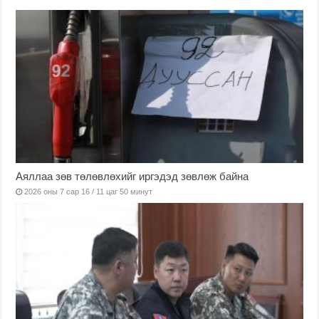
Аяллаа зөв төлөвлөхийг иргэдэд зөвлөж байна
2026 оны 7 сар 16 / 11 цаг 50 минут