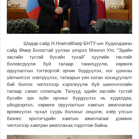
Шадар сайд Н.Номтойбаяр БНТУ-ын Худалдааны
сайд Өмер Болаттай уулзах үеэрээ Монгол Улс “Эдийн
засгийн тусгай бүсийн тухай” хуулийн төслийг
боловсруулж буй талаар танилцуулж, хөрөнгө
оруулалтын тогтвортой орчин бүрдүүлэх, нэг цонхны
үйлчилгээг нэвтрүүлэх, татварын уян хатан зохицуулалт
бий болгох чиглэлээр хэрэгжүүлж буй шинэчлэлийн
талаар санал солилцов. Талууд эдийн засгийн тусгай
бүсийн эрх зүйн орчныг бүрдүүлэх нь худалдаа,
үйлдвэрлэл, хөрөнгө оруулалтын хамтын ажиллагааг
өргөжүүлэх чухал суурь болохыг онцолж, хоёр улсын
бизнес эрхлэгчдийн хамтын ажиллагааг дэмжих
чиглэлээр хамтран ажиллахаа тодотгож байна.