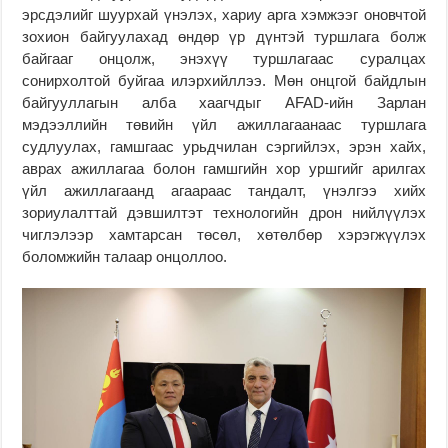
эрсдэлийг шуурхай үнэлэх, хариу арга хэмжээг оновчтой
зохион байгуулахад өндөр үр дүнтэй туршлага болж
байгааг онцолж, энэхүү туршлагаас суралцах
сонирхолтой буйгаа илэрхийллээ. Мөн онцгой байдлын
байгууллагын алба хаагчдыг AFAD-ийн Зарлан
мэдээллийн төвийн үйл ажиллагаанаас туршлага
судлуулах, гамшгаас урьдчилан сэргийлэх, эрэн хайх,
аврах ажиллагаа болон гамшгийн хор уршгийг арилгах
үйл ажиллагаанд агаараас тандалт, үнэлгээ хийх
зориулалттай дэвшилтэт технологийн дрон нийлүүлэх
чиглэлээр хамтарсан төсөл, хөтөлбөр хэрэгжүүлэх
боломжийн талаар онцоллоо.