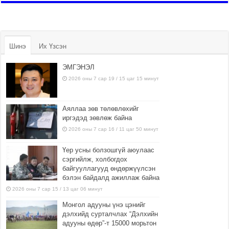
Шинэ
Их Үзсэн
ЭМГЭНЭЛ
2026 оны 7 сар 19 / 15 цаг 15 минут
Аяллаа зөв төлөвлөхийг
иргэдэд зөвлөж байна
2026 оны 7 сар 16 / 11 цаг 50 минут
Үер усны болзошгүй аюулаас
сэргийлж, холбогдох
байгууллагууд өндөржүүлсэн
бэлэн байдалд ажиллаж байна
2026 оны 7 сар 15 / 13 цаг 06 минут
Монгол адууны үнэ цэнийг
дэлхийд сурталчлах “Дэлхийн
адууны өдөр”-т 15000 морьтон