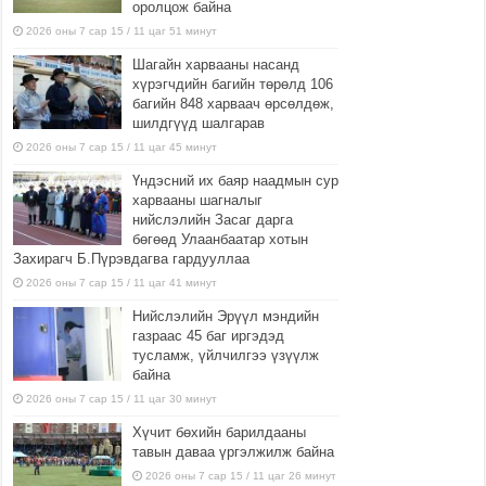
оролцож байна
2026 оны 7 сар 15 / 11 цаг 51 минут
Шагайн харвааны насанд
хүрэгчдийн багийн төрөлд 106
багийн 848 харваач өрсөлдөж,
шилдгүүд шалгарав
2026 оны 7 сар 15 / 11 цаг 45 минут
Үндэсний их баяр наадмын сур
харвааны шагналыг
нийслэлийн Засаг дарга
бөгөөд Улаанбаатар хотын
Захирагч Б.Пүрэвдагва гардууллаа
2026 оны 7 сар 15 / 11 цаг 41 минут
Нийслэлийн Эрүүл мэндийн
газраас 45 баг иргэдэд
тусламж, үйлчилгээ үзүүлж
байна
2026 оны 7 сар 15 / 11 цаг 30 минут
Хүчит бөхийн барилдааны
тавын даваа үргэлжилж байна
2026 оны 7 сар 15 / 11 цаг 26 минут