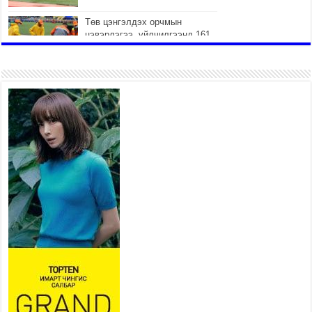
Төв цэнгэлдэх орчмын
цэвэрлэгээ, үйлчилгээнд 161
ажилтан, 27 техниктэй
ажиллаж байна
2026 оны 7 сар 15 / 11 цаг 22 минут
Наадмын амралтын өдрүүдэд
нийслэлийн эрүүл мэндийн
байгууллагууд дараах
хуваарийн дагуу ажиллана
2026 оны 7 сар 15 / 11 цаг 18 минут
Үндэсний их баяр наадам
эхэллээ
2026 оны 7 сар 15 / 11 цаг 14 минут
Үер усны аюулаас сэргийлж, нийслэлийн Онцгой
байдлын газрын 162 алба хаагч үүрэг гүйцэтгэж
байна
2026 оны 7 сар 15 / 11 цаг 07 минут
Үндэсний их сурын харваанд 850 харваач цэц
мэргэнээ сорьж байна