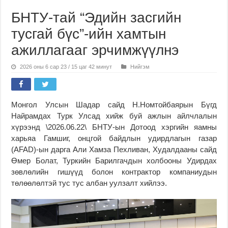
БНТУ-тай “Эдийн засгийн
тусгай бүс”-ийн хамтын
ажиллагааг эрчимжүүлнэ
2026 оны 6 сар 23 / 15 цаг 42 минут
Нийгэм
Монгол Улсын Шадар сайд Н.Номтойбаярын Бүгд
Найрамдах Турк Улсад хийж буй ажлын айлчлалын
хүрээнд \2026.06.22\ БНТУ-ын Дотоод хэргийн яамны
харьяа Гамшиг, онцгой байдлын удирдлагын газар
(AFAD)-ын дарга Али Хамза Пехливан, Худалдааны сайд
Өмер Болат, Туркийн Барилгачдын холбооны Удирдах
зөвлөлийн гишүүд болон контрактор компаниудын
төлөөлөлтэй тус тус албан уулзалт хийлээ.