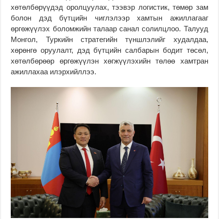
хөтөлбөрүүдэд оролцуулах, тээвэр логистик, төмөр зам
болон дэд бүтцийн чиглэлээр хамтын ажиллагааг
өргөжүүлэх боломжийн талаар санал солилцлоо. Талууд
Монгол, Туркийн стратегийн түншлэлийг худалдаа,
хөрөнгө оруулалт, дэд бүтцийн салбарын бодит төсөл,
хөтөлбөрөөр өргөжүүлэн хөгжүүлэхийн төлөө хамтран
ажиллахаа илэрхийллээ.