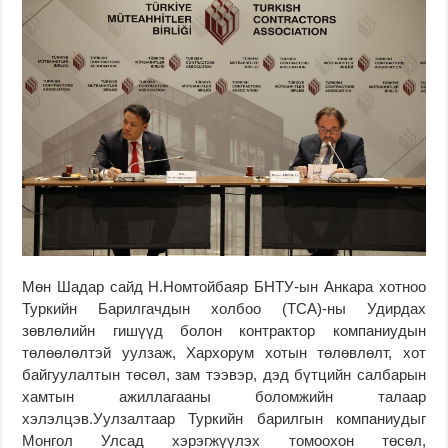
Мөн Шадар сайд Н.Номтойбаяр БНТУ-ын Анкара хотноо
Туркийн Барилгачдын холбоо (TCA)-ны Удирдах
зөвлөлийн гишүүд болон контрактор компаниудын
төлөөлөлтэй уулзаж, Хархорум хотын төлөвлөлт, хот
байгуулалтын төсөл, зам тээвэр, дэд бүтцийн салбарын
хамтын ажиллагааны боломжийн талаар
хэлэлцэв.Уулзалтаар Туркийн барилгын компаниудыг
Монгол Улсад хэрэгжүүлэх томоохон төсөл,