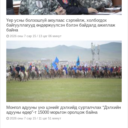
Үер усны болзошгүй аюулаас сэргийлж, холбогдох
байгууллагууд өндөржүүлсэн бэлэн байдалд ажиллаж
байна
2026 оны 7 сар 15 / 13 цаг 06 минут
Монгол адууны үнэ цэнийг дэлхийд сурталчлах “Дэлхийн
адууны өдөр”-т 15000 морьтон оролцож байна
2026 оны 7 сар 15 / 11 цаг 51 минут