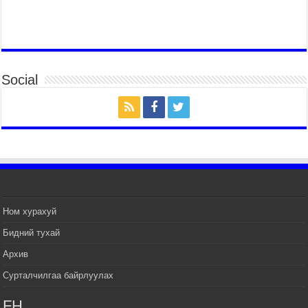
ЕРӨНХИЙЛӨГЧ И ЖЭ МЁН-Д БАРААЛХАВ
2026 оны 7 сар 14 / 17 цаг 51 минут
ТӨРИЙН ДАЛБААНЫ ӨДӨРТ ЗОРИУЛСАН
ЦЭРГИЙН ЁСЛОЛЫН ЖАГСААЛ БОЛЛОО
Social
2026 оны 7 сар 14 / 17 цаг 47 минут
Өв соёлоо тээж яваа уяачдын галаар УИХ-ын
дарга С.Бямбацогт зочлон баяр хүргэв
2026 оны 7 сар 14 / 17 цаг 40 минут
УИХ-ын дарга С.Бямбацогт Үндэсний их баяр
наадмын нээлтэд оролцон, сурын талбай,
шагайн асарт зочиллоо
2026 оны 7 сар 14 / 17 цаг 26 минут
Монгол Улсын Их Хурлын дарга С.Бямбацогт
Ном хурахуй
баяр наадмын мэндчилгээ дэвшүүлэв
Бидний тухай
2026 оны 7 сар 14 / 17 цаг 09 минут
Архив
УИХ-ын дарга С.Бямбацогт БНХАУ-аас Монгол
Улсад суугаа Элчин сайд Шэнь Миньжуанийг
Сурталчилгаа байрлуулах
хүлээн авч уулзав
2026 оны 7 сар 14 / 17 цаг 03 минут
FH