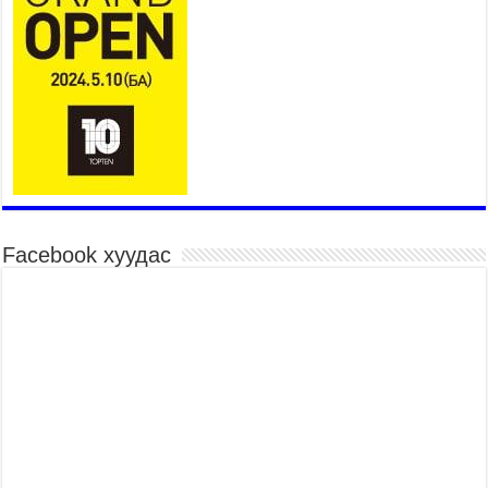
2026 оны 7 сар 15 / 11 цаг 03 минут
Төв цэнгэлдэхийн эргэн тойронд
2026 оны 7 сар 15 / 10 цаг 58 минут
Үндэсний их баяр наадмын шагайн харваа
насанд хүрэгчдийн багийн харваагаар
үргэлжилж байна
2026 оны 7 сар 15 / 10 цаг 52 минут
Үндэсний их баяр наадмын хүчит бөхийн
барилдаан эхэллээ
2026 оны 7 сар 15 / 10 цаг 46 минут
Facebook хуудас
Үндэсний хувцасны өдрийг тохиолдуулан
“Дээлтэй монгол наадам” боллоо
2026 оны 7 сар 15 / 10 цаг 41 минут
МОНГОЛ УЛСЫН ЕРӨНХИЙ САЙД Н.УЧРАЛ
БАЯР НААДМЫН НЭЭЛТЭД ОРОЛЦОЖ,
НААДАМЧИН ОЛОНД МЭНДЧИЛГЭЭ
ДЭВШҮҮЛЭВ
2026 оны 7 сар 14 / 17 цаг 56 минут
МОНГОЛ УЛСЫН ЕРӨНХИЙ САЙД Н.УЧРАЛ
БҮГД НАЙРАМДАХ СОЛОНГОС УЛСЫН