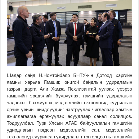
Шадар сайд Н.Номтойбаяр БНТУ-ын Дотоод хэргийн
яамны харьяа Гамшиг, онцгой байдлын удирдлагын
газрын дарга Али Хамза Пехливантай уулзах үеэрээ
гамшгийн эрсдэлийг бууруулах, гамшгийн удирдлагын
чадавхыг бэхжүүлэх, мэдээллийн технологид суурилсан
орчин үеийн шийдлүүдийг нэвтрүүлэх чиглэлээр хамтын
ажиллагаагаа өргөжүүлэх асуудлаар санал солилцов.
Тодруулбал, Турк Улсын AFAD байгууллагын гамшгийн
удирдлагын нэгдсэн мэдээллийн сан, мэдээллийн
технологид суурилсан удирдлагын тогтолцоо нь гамшгийн