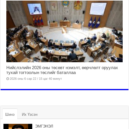
Нийслэлийн 2026 оны төсөвт нэмэлт, өөрчлөлт оруулах
тухай тогтоолын төслийг баталлаа
2026 оны 6 сар 22 / 15 цаг 40 минут
Шинэ
Их Үзсэн
ЭМГЭНЭЛ