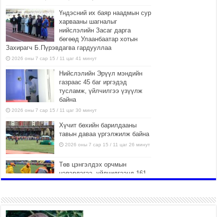
Үндэсний их баяр наадмын сур
харвааны шагналыг
нийслэлийн Засаг дарга
бөгөөд Улаанбаатар хотын
Захирагч Б.Пүрэвдагва гардууллаа
2026 оны 7 сар 15 / 11 цаг 41 минут
Нийслэлийн Эрүүл мэндийн
газраас 45 баг иргэдэд
тусламж, үйлчилгээ үзүүлж
байна
2026 оны 7 сар 15 / 11 цаг 30 минут
Хүчит бөхийн барилдааны
тавын даваа үргэлжилж байна
2026 оны 7 сар 15 / 11 цаг 26 минут
Төв цэнгэлдэх орчмын
цэвэрлэгээ, үйлчилгээнд 161
ажилтан, 27 техниктэй
ажиллаж байна
2026 оны 7 сар 15 / 11 цаг 22 минут
Наадмын амралтын өдрүүдэд