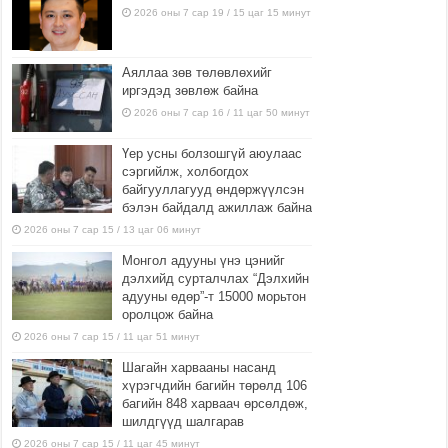
2026 оны 7 сар 19 / 15 цаг 15 минут
Аяллаа зөв төлөвлөхийг
иргэдэд зөвлөж байна
2026 оны 7 сар 16 / 11 цаг 50 минут
Үер усны болзошгүй аюулаас
сэргийлж, холбогдох
байгууллагууд өндөржүүлсэн
бэлэн байдалд ажиллаж байна
2026 оны 7 сар 15 / 13 цаг 06 минут
Монгол адууны үнэ цэнийг
дэлхийд сурталчлах “Дэлхийн
адууны өдөр”-т 15000 морьтон
оролцож байна
2026 оны 7 сар 15 / 11 цаг 51 минут
Шагайн харвааны насанд
хүрэгчдийн багийн төрөлд 106
багийн 848 харваач өрсөлдөж,
шилдгүүд шалгарав
2026 оны 7 сар 15 / 11 цаг 45 минут