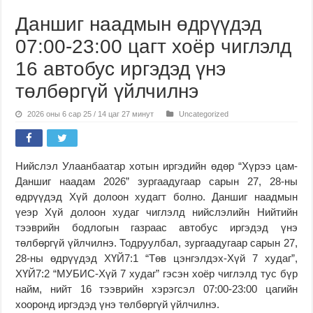
Даншиг наадмын өдрүүдэд
07:00-23:00 цагт хоёр чиглэлд
16 автобус иргэдэд үнэ
төлбөргүй үйлчилнэ
2026 оны 6 сар 25 / 14 цаг 27 минут
Uncategorized
Нийслэл Улаанбаатар хотын иргэдийн өдөр “Хүрээ цам-
Даншиг наадам 2026” зургаадугаар сарын 27, 28-ны
өдрүүдэд Хүй долоон худагт болно. Даншиг наадмын
үеэр Хүй долоон худаг чиглэлд нийслэлийн Нийтийн
тээврийн бодлогын газраас автобус иргэдэд үнэ
төлбөргүй үйлчилнэ. Тодруулбал, зургаадугаар сарын 27,
28-ны өдрүүдэд ХҮЙ7:1 “Төв цэнгэлдэх-Хүй 7 худаг”,
ХҮЙ7:2 “МУБИС-Хүй 7 худаг” гэсэн хоёр чиглэлд тус бүр
найм, нийт 16 тээврийн хэрэгсэл 07:00-23:00 цагийн
хооронд иргэдэд үнэ төлбөргүй үйлчилнэ.