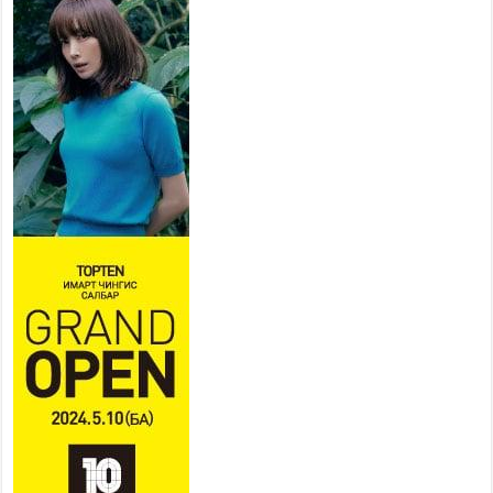
нийслэлийн эрүүл мэндийн
байгууллагууд дараах
хуваарийн дагуу ажиллана
2026 оны 7 сар 15 / 11 цаг 18 минут
Үндэсний их баяр наадам
эхэллээ
2026 оны 7 сар 15 / 11 цаг 14 минут
Үер усны аюулаас сэргийлж, нийслэлийн Онцгой
байдлын газрын 162 алба хаагч үүрэг гүйцэтгэж
байна
2026 оны 7 сар 15 / 11 цаг 07 минут
Үндэсний их сурын харваанд 850 харваач цэц
мэргэнээ сорьж байна
2026 оны 7 сар 15 / 11 цаг 03 минут
Төв цэнгэлдэхийн эргэн тойронд
2026 оны 7 сар 15 / 10 цаг 58 минут
Үндэсний их баяр наадмын шагайн харваа
насанд хүрэгчдийн багийн харваагаар
үргэлжилж байна