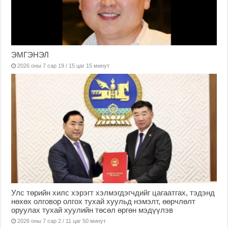
ЭМГЭНЭЛ
2026 оны 7 сар 19 / 15 цаг 15 минут
Улс төрийн хилс хэрэгт хэлмэгдэгчдийг цагаатгах, тэдэнд
нөхөх олговор олгох тухай хуульд нэмэлт, өөрчлөлт
оруулах тухай хуулийн төсөл өргөн мэдүүлэв
2026 оны 7 сар 2 / 11 цаг 50 минут