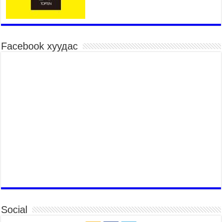
2026 оны 7 сар 15 / 10 цаг 52 минут
Үндэсний их баяр наадмын хүчит бөхийн
барилдаан эхэллээ
2026 оны 7 сар 15 / 10 цаг 46 минут
Facebook хуудас
Үндэсний хувцасны өдрийг тохиолдуулан
“Дээлтэй монгол наадам” боллоо
2026 оны 7 сар 15 / 10 цаг 41 минут
МОНГОЛ УЛСЫН ЕРӨНХИЙ САЙД Н.УЧРАЛ
БАЯР НААДМЫН НЭЭЛТЭД ОРОЛЦОЖ,
НААДАМЧИН ОЛОНД МЭНДЧИЛГЭЭ
ДЭВШҮҮЛЭВ
2026 оны 7 сар 14 / 17 цаг 56 минут
МОНГОЛ УЛСЫН ЕРӨНХИЙ САЙД Н.УЧРАЛ
БҮГД НАЙРАМДАХ СОЛОНГОС УЛСЫН
ЕРӨНХИЙЛӨГЧ И ЖЭ МЁН-Д БАРААЛХАВ
2026 оны 7 сар 14 / 17 цаг 51 минут
ТӨРИЙН ДАЛБААНЫ ӨДӨРТ ЗОРИУЛСАН
ЦЭРГИЙН ЁСЛОЛЫН ЖАГСААЛ БОЛЛОО
Social
2026 оны 7 сар 14 / 17 цаг 47 минут