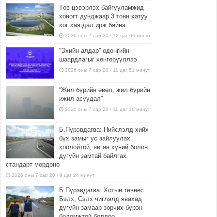
Төв цэвэрлэх байгууламжид
хоногт дунджаар 3 тонн хатуу
хог хаягдал ирж байна
2026 оны 7 сар 20 / 12 цаг 06 минут
“Эхийн алдар” одонгийн
шаардлагыг хөнгөрүүллээ
2026 оны 7 сар 20 / 11 цаг 51 минут
“Жил бүрийн өвөл, жил бүрийн
ижил асуудал”
2026 оны 7 сар 20 / 11 цаг 16 минут
Б.Пүрэвдагва: Нийслэлд хийх
бүх замыг ус зайлуулах
хоолойтой, явган хүний болон
дугуйн замтай байлгах
стандарт мөрдөнө
2026 оны 7 сар 20 / 9 цаг 24 минут
Б.Пүрэвдагва: Хотын төвөөс
Бэлх, Сэлх чиглэлд явахад
дугуйн замаар зорчих бүрэн
боломжтой боллоо