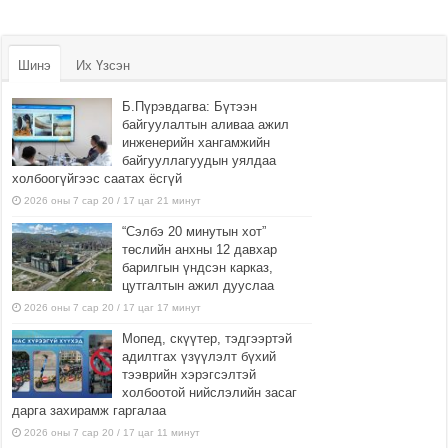
Шинэ
Их Үзсэн
Б.Пүрэвдагва: Бүтээн
байгуулалтын аливаа ажил
инженерийн хангамжийн
байгууллагуудын уялдаа
холбоогүйгээс саатах ёсгүй
2026 оны 7 сар 20 / 17 цаг 21 минут
“Сэлбэ 20 минутын хот”
төслийн анхны 12 давхар
барилгын үндсэн карказ,
цутгалтын ажил дууслаа
2026 оны 7 сар 20 / 17 цаг 17 минут
Мопед, скүүтер, тэдгээртэй
адилтгах үзүүлэлт бүхий
тээврийн хэрэгсэлтэй
холбоотой нийслэлийн засаг
дарга захирамж гаргалаа
2026 оны 7 сар 20 / 17 цаг 11 минут