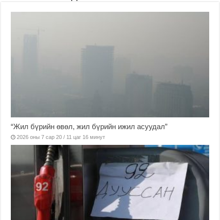
“Жил бүрийн өвөл, жил бүрийн ижил асуудал”
2026 оны 7 сар 20 / 11 цаг 16 минут