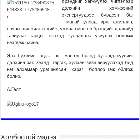
брэндийг хөгжүүлэх чиглэлээр
дэлхийн хэмжээний
экспертуудээс бүрдсэн баг
манай улсад ирж ажиллан,
орчны шинжилгээ хийж, улмаар монгол брэндийг дэлхийд
таниулах гарцыг нээхэд туслалцаа үзүүлэх боломж
нээгдэж байна.
Энэ бүхнийг эцэст нь монгол брэнд бүтээгдэхүүнийг
дэлхийн зах зээлд гаргах, хүлээн зөвшөөрүүлэхэд бид
нэг алхамаар урагшилсан хэрэг боллоо гэж ойлгож
болно.
А.Галт
Холбоотой мэдээ