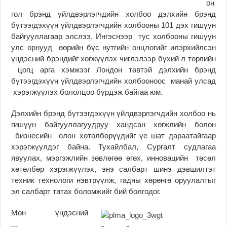
он
гол брэнд үйлдвэрлэгчдийн холбоо дэлхийн брэнд
бүтээгдэхүүн үйлдвэрлэгчдийн холбооны 101 дэх гишүүн
байгууллагаар элслээ. Ингэснээр тус холбооны гишүүн
улс орнууд өөрийн бүс нутгийн онцлогийг илэрхийлсэн
үндэсний брэндийг хөгжүүлэх чиглэлээр бүхий л төрлийн
цогц арга хэмжээг Лондон төвтэй дэлхийн брэнд
бүтээгдэхүүн үйлдвэрлэгчдийн холбооноос манай улсад
хэрэгжүүлэх бололцоо бүрдэж байгаа юм.
Дэлхийн брэнд бүтээгдэхүүн үйлдвэрлэгчдийн холбоо нь
гишүүн байгууллагуудруу хандсан хөгжлийн болон
бизнесийн олон хөтөлбөрүүдийг үе шат дараатайгаар
хэрэгжүүлдэг байна. Тухайлбал, Сургалт судлагаа
явуулах, мэргэжлийн зөвлөгөө өгөх, инновацийн төсөл
хөтөлбөр хэрэгжүүлэх, энэ салбарт шинэ дэвшилтэт
техник технологи нэвтрүүлж, гадны хөрөнгө оруулалтыг
эл салбарт татах боломжийг бий болгодог.
Мөн үндэсний