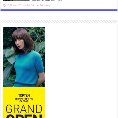
2026 оны 7 сар 20 / 9 цаг 20 минут
Хан-Уул дүүрэг, Чингисийн
өргөн чөлөөний ус зайлуулах
шугам хоолойн ажил 80
хувьтай үргэлжилж байна
2026 оны 7 сар 20 / 9 цаг 14 минут
Усархаг аадар бороо орж
байгаа тул аюулгүй байдлаа
хангаж, үер усны аюулаас
сэрэмжлэхийг нийслэлийн
Онцгой байдлын газраас анхааруулж байна
2026 оны 7 сар 20 / 9 цаг 09 минут
311 алба хаагч, 119 техник хэрэгсэлтэй ажиллаж
үер усны аюул, болзошгүй эрсдэлээс сэргийлж
байна
2026 оны 7 сар 20 / 9 цаг 05 минут
Аяллаа зөв төлөвлөхийг иргэдэд зөвлөж байна
2026 оны 7 сар 16 / 11 цаг 50 минут
Үер усны болзошгүй аюулаас сэргийлж,
холбогдох байгууллагууд өндөржүүлсэн бэлэн