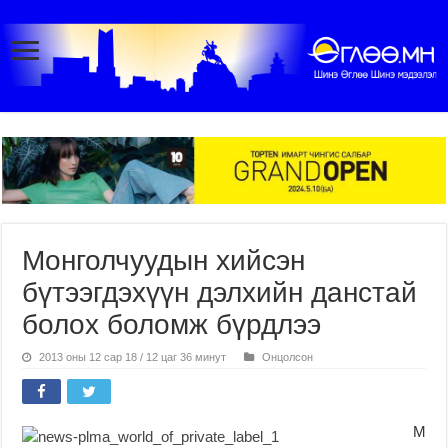
Монголчуудын хийсэн
бүтээгдэхүүн дэлхийн данстай
болох боломж бүрдлээ
2013 оны 12 сар 18 / 12 цаг 36 минут
Онцолсон
М