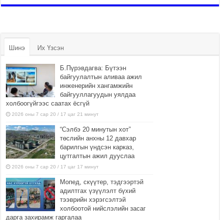
Шинэ
Их Үзсэн
Б.Пүрэвдагва: Бүтээн
байгуулалтын аливаа ажил
инженерийн хангамжийн
байгууллагуудын уялдаа
холбоогүйгээс саатах ёсгүй
2026 оны 7 сар 20 / 17 цаг 21 минут
“Сэлбэ 20 минутын хот”
төслийн анхны 12 давхар
барилгын үндсэн карказ,
цутгалтын ажил дууслаа
2026 оны 7 сар 20 / 17 цаг 17 минут
Мопед, скүүтер, тэдгээртэй
адилтгах үзүүлэлт бүхий
тээврийн хэрэгсэлтэй
холбоотой нийслэлийн засаг
дарга захирамж гаргалаа