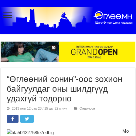
“Өглөөний сонин”-оос зохион
байгуулдаг оны шилдгүүд
удахгүй тодорно
2013 оны 12 сар 23 / 15 цаг 22 минут
Онцолсон
Мо