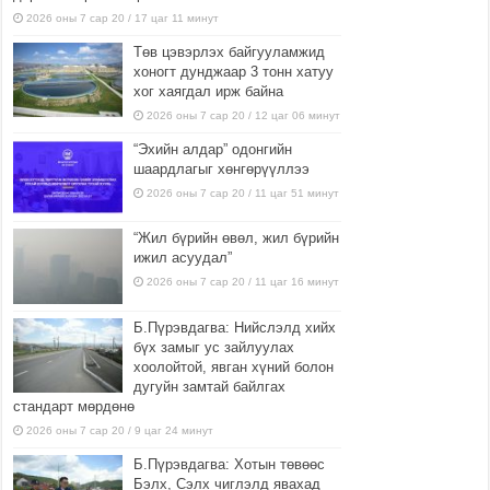
2026 оны 7 сар 20 / 17 цаг 11 минут
Төв цэвэрлэх байгууламжид
хоногт дунджаар 3 тонн хатуу
хог хаягдал ирж байна
2026 оны 7 сар 20 / 12 цаг 06 минут
“Эхийн алдар” одонгийн
шаардлагыг хөнгөрүүллээ
2026 оны 7 сар 20 / 11 цаг 51 минут
“Жил бүрийн өвөл, жил бүрийн
ижил асуудал”
2026 оны 7 сар 20 / 11 цаг 16 минут
Б.Пүрэвдагва: Нийслэлд хийх
бүх замыг ус зайлуулах
хоолойтой, явган хүний болон
дугуйн замтай байлгах
стандарт мөрдөнө
2026 оны 7 сар 20 / 9 цаг 24 минут
Б.Пүрэвдагва: Хотын төвөөс
Бэлх, Сэлх чиглэлд явахад