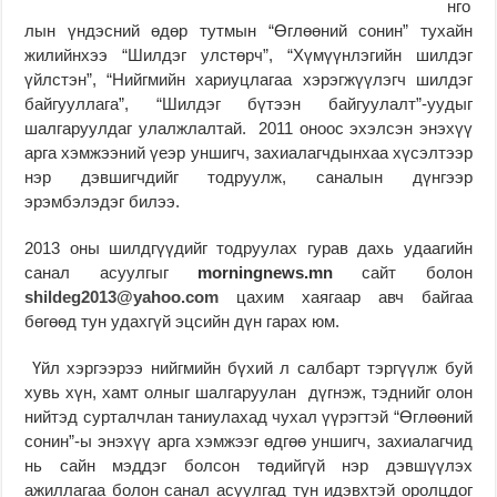
нго
лын үндэсний өдөр тутмын “Өглөөний сонин” тухайн
жилийнхээ “Шилдэг улстөрч”, “Хүмүүнлэгийн шилдэг
үйлстэн”, “Нийгмийн хариуцлагаа хэрэгжүүлэгч шилдэг
байгууллага”, “Шилдэг бүтээн байгуулалт”-уудыг
шалгаруулдаг улалжлалтай. 2011 оноос эхэлсэн энэхүү
арга хэмжээний үеэр уншигч, захиалагчдынхаа хүсэлтээр
нэр дэвшигчдийг тодруулж, саналын дүнгээр
эрэмбэлэдэг билээ.
2013 оны шилдгүүдийг тодруулах гурав дахь удаагийн
санал асуулгыг
morningnews.mn
сайт болон
shildeg2013@yahoo.com
цахим хаягаар авч байгаа
бөгөөд тун удахгүй эцсийн дүн гарах юм.
Үйл хэргээрээ нийгмийн бүхий л салбарт тэргүүлж буй
хувь хүн, хамт олныг шалгаруулан дүгнэж, тэднийг олон
нийтэд сурталчлан таниулахад чухал үүрэгтэй “Өглөөний
сонин”-ы энэхүү арга хэмжээг өдгөө уншигч, захиалагчид
нь сайн мэддэг болсон төдийгүй нэр дэвшүүлэх
ажиллагаа болон санал асуулгад тун идэвхтэй оролцдог