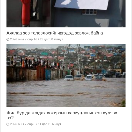
Аяллаа зөв төлөвлөхийг иргэдэд зөвлөж байна
2026 оны 7 сар 16 / 11 цаг 50 минут
Жил бүр давтагдах хохирлын хариуцлагыг хэн хүлээх
вэ?
2026 оны 7 сар 8 / 11 цаг 15 минут