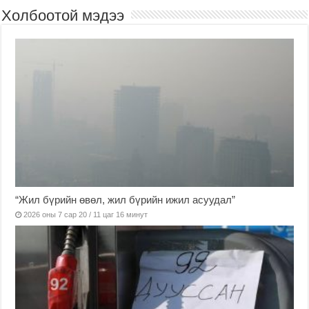
Холбоотой мэдээ
“Жил бүрийн өвөл, жил бүрийн ижил асуудал”
2026 оны 7 сар 20 / 11 цаг 16 минут