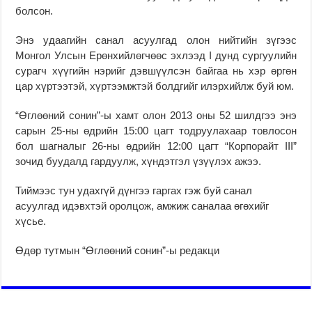
болсон.
Энэ удаагийн санал асуулгад олон нийтийн зүгээс
Монгол Улсын Ерөнхийлөгчөөс эхлээд I дунд сургуулийн
сурагч хүүгийн нэрийг дэвшүүлсэн байгаа нь хэр өргөн
цар хүртээтэй, хүртээмжтэй болдгийг илэрхийлж буй юм.
“Өглөөний сонин”-ы хамт олон 2013 оны 52 шилдгээ энэ
сарын 25-ны өдрийн 15:00 цагт тодруулахаар товлосон
бол шагналыг 26-ны өдрийн 12:00 цагт “Корпорайт III”
зочид буудалд гардуулж, хүндэтгэл үзүүлэх ажээ.
Тиймээс тун удахгүй дүнгээ гаргах гэж буй санал
асуулгад идэвхтэй оролцож, амжиж саналаа өгөхийг
хүсье.
Өдөр тутмын “Өглөөний сонин”-ы редакци