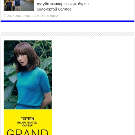
дугуйн замаар зорчих бүрэн
боломжтой боллоо
2026 оны 7 сар 20 / 9 цаг 20 минут
Хан-Уул дүүрэг, Чингисийн
өргөн чөлөөний ус зайлуулах
шугам хоолойн ажил 80
хувьтай үргэлжилж байна
2026 оны 7 сар 20 / 9 цаг 14 минут
Усархаг аадар бороо орж
байгаа тул аюулгүй байдлаа
хангаж, үер усны аюулаас
сэрэмжлэхийг нийслэлийн
Онцгой байдлын газраас анхааруулж байна
2026 оны 7 сар 20 / 9 цаг 09 минут
311 алба хаагч, 119 техник хэрэгсэлтэй ажиллаж
үер усны аюул, болзошгүй эрсдэлээс сэргийлж
байна
2026 оны 7 сар 20 / 9 цаг 05 минут
Аяллаа зөв төлөвлөхийг иргэдэд зөвлөж байна
2026 оны 7 сар 16 / 11 цаг 50 минут