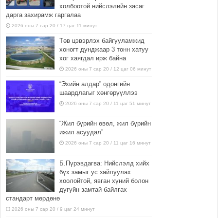
холбоотой нийслэлийн засаг
дарга захирамж гаргалаа
2026 оны 7 сар 20 / 17 цаг 11 минут
Төв цэвэрлэх байгууламжид
хоногт дунджаар 3 тонн хатуу
хог хаягдал ирж байна
2026 оны 7 сар 20 / 12 цаг 06 минут
“Эхийн алдар” одонгийн
шаардлагыг хөнгөрүүллээ
2026 оны 7 сар 20 / 11 цаг 51 минут
“Жил бүрийн өвөл, жил бүрийн
ижил асуудал”
2026 оны 7 сар 20 / 11 цаг 16 минут
Б.Пүрэвдагва: Нийслэлд хийх
бүх замыг ус зайлуулах
хоолойтой, явган хүний болон
дугуйн замтай байлгах
стандарт мөрдөнө
2026 оны 7 сар 20 / 9 цаг 24 минут