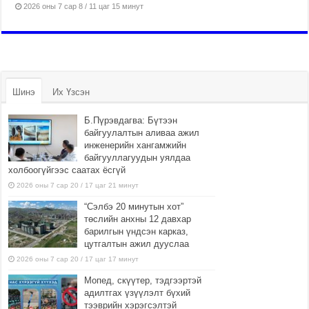
2026 оны 7 сар 8 / 11 цаг 15 минут
Шинэ
Их Үзсэн
Б.Пүрэвдагва: Бүтээн
байгуулалтын аливаа ажил
инженерийн хангамжийн
байгууллагуудын уялдаа
холбоогүйгээс саатах ёсгүй
2026 оны 7 сар 20 / 17 цаг 21 минут
“Сэлбэ 20 минутын хот”
төслийн анхны 12 давхар
барилгын үндсэн карказ,
цутгалтын ажил дууслаа
2026 оны 7 сар 20 / 17 цаг 17 минут
Мопед, скүүтер, тэдгээртэй
адилтгах үзүүлэлт бүхий
тээврийн хэрэгсэлтэй