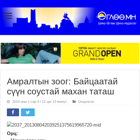
Амралтын зоог: Байцаатай
сүүн соустай махан таташ
2014 оны 1 сар 4 / 12 цаг 13 минут
Онцолсон
Орц: