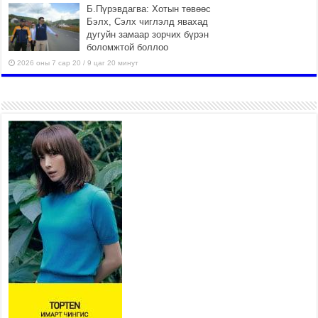
Б.Пүрэвдагва: Хотын төвөөс
Бэлх, Сэлх чиглэлд явахад
дугуйн замаар зорчих бүрэн
боломжтой боллоо
2026 оны 7 сар 20 / 9 цаг 20 минут
Хан-Уул дүүрэг, Чингисийн өргөн чөлөөний ус
зайлуулах шугам хоолойн ажил 80 хувьтай
үргэлжилж байна
2026 оны 7 сар 20 / 9 цаг 14 минут
Усархаг аадар бороо орж байгаа тул аюулгүй
байдлаа хангаж, үер усны аюулаас
сэрэмжлэхийг нийслэлийн Онцгой байдлын
газраас анхааруулж байна
2026 оны 7 сар 20 / 9 цаг 09 минут
311 алба хаагч, 119 техник хэрэгсэлтэй ажиллаж
үер усны аюул, болзошгүй эрсдэлээс сэргийлж
байна
2026 оны 7 сар 20 / 9 цаг 05 минут
Аяллаа зөв төлөвлөхийг иргэдэд зөвлөж байна
2026 оны 7 сар 16 / 11 цаг 50 минут