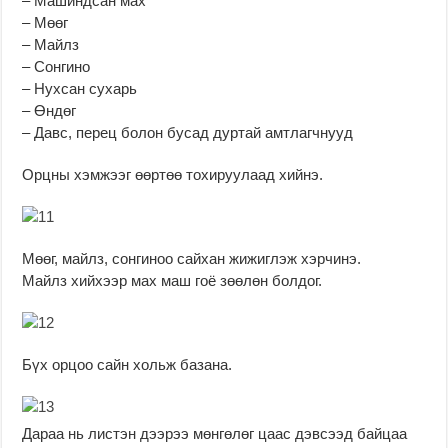
– Машиндсан мах
– Мөөг
– Майлз
– Сонгино
– Нухсан сухарь
– Өндөг
– Давс, перец болон бусад дуртай амтлагчнууд
Орцны хэмжээг өөртөө тохируулаад хийнэ.
Мөөг, майлз, сонгиноо сайхан жижиглэж хэрчинэ.
Майлз хийхээр мах маш гоё зөөлөн болдог.
Бүх орцоо сайн хольж базана.
Дараа нь листэн дээрээ мөнгөлөг цаас дэвсээд байцаа