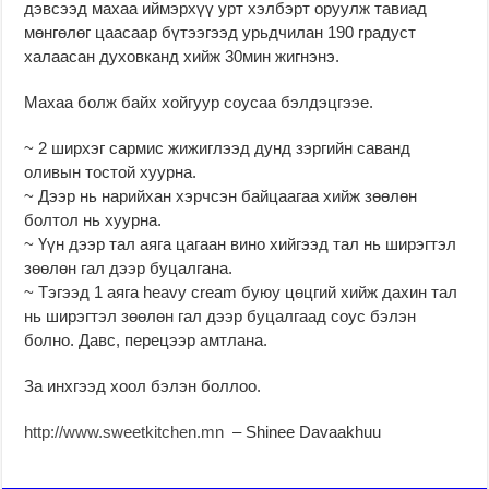
дэвсээд махаа иймэрхүү урт хэлбэрт оруулж тавиад
мөнгөлөг цаасаар бүтээгээд урьдчилан 190 градуст
халаасан духовканд хийж 30мин жигнэнэ.
Махаа болж байх хойгуур соусаа бэлдэцгээе.
~ 2 ширхэг сармис жижиглээд дунд зэргийн саванд
оливын тостой хуурна.
~ Дээр нь нарийхан хэрчсэн байцаагаа хийж зөөлөн
болтол нь хуурна.
~ Үүн дээр тал аяга цагаан вино хийгээд тал нь ширэгтэл
зөөлөн гал дээр буцалгана.
~ Тэгээд 1 аяга heavy cream буюу цөцгий хийж дахин тал
нь ширэгтэл зөөлөн гал дээр буцалгаад соус бэлэн
болно. Давс, перецээр амтлана.
За инхгээд хоол бэлэн боллоо.
http://www.sweetkitchen.mn
– Shinee Davaakhuu