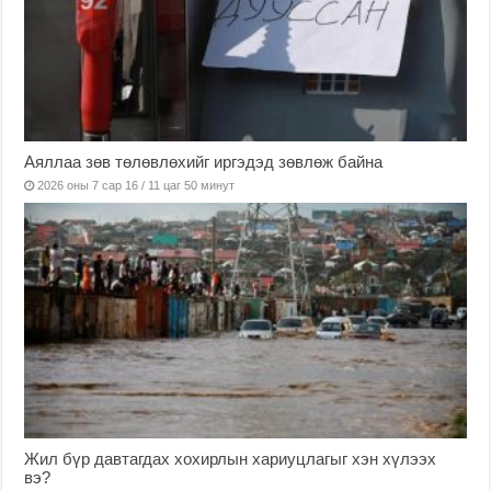
Аяллаа зөв төлөвлөхийг иргэдэд зөвлөж байна
2026 оны 7 сар 16 / 11 цаг 50 минут
Жил бүр давтагдах хохирлын хариуцлагыг хэн хүлээх
вэ?