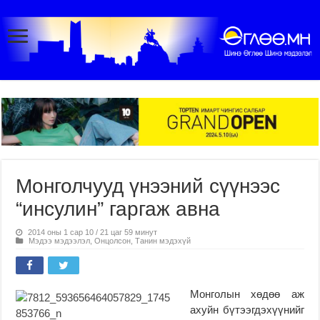
Монголчууд үнээний сүүнээс
“инсулин” гаргаж авна
2014 оны 1 сар 10 / 21 цаг 59 минут
Мэдээ мэдээлэл
,
Онцолсон
,
Танин мэдэхүй
Монголын хөдөө аж
ахуйн бүтээгдэхүүнийг