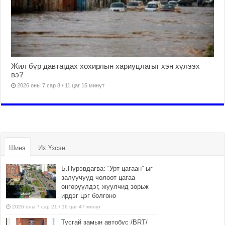
Жил бүр давтагдах хохирлын хариуцлагыг хэн хүлээх
вэ?
2026 оны 7 сар 8 / 11 цаг 15 минут
Шинэ
Их Үзсэн
Б.Пүрэвдагва: “Урт цагаан”-ыг
залуучууд чөлөөт цагаа
өнгөрүүлдэг, жуулчид зорьж
ирдэг цэг болгоно
2026 оны 7 сар 21 / 16 цаг 47 минут
Тусгай замын автобус /BRT/