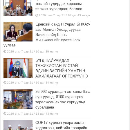
төслийн удирдах хорооны
ээлжит хуралдаан боллоо
2026 оны 7 сар 21 / 16 цаг 43 минут
Ерөнхий сайд Н.Учрал БНХАУ-
аас Монгол Улсад суугаа
Элчин сайд Шэнь
Миньжюанийг хүлээн авч
уулзав
2026 оны 7 сар 21 / 16 цаг 39 минут
БҮГД НАЙРАМДАХ
ТАЖИКИСТАН УЛСТАЙ
ЭДИЙН ЗАСГИЙН ХАМТЫН
АЖИЛЛАГААГ ӨРГӨЖҮҮЛНЭ
2026 оны 7 сар 21 / 16 цаг 34 минут
26,992 суралцагч хотхоны бага
сургуульд, 8100 суралцагч
төрөлжсөн ахлах сургуульд
суралцана
2026 оны 7 сар 21 / 13 цаг 43 минут
COP17 хурлын үеэрх замын
хөдөлгөөн, нийтийн тээврийн