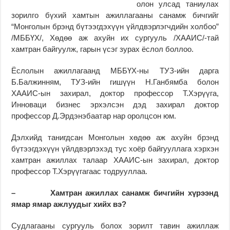
олон улсад таниулах
зорилго бүхий хамтын ажиллагааны санамж бичгийг
“Монголын брэнд бүтээгдэхүүн үйлдвэрлэгчдийн холбоо”
/МББҮХ/, Хөдөө аж ахуйн их сургууль /ХААИС/-тай
хамтран байгуулж, гарын үсэг зурах ёслол боллоо.
Ёслолын ажиллагаанд МББҮХ-ны ТУЗ-ийн дарга
Б.Балжинням, ТУЗ-ийн гишүүн Н.Ганбямба болон
ХААИС-ын захирал, доктор профессор Т.Хэрүүга,
Инноваци бизнес эрхэлсэн дэд захирал доктор
профессор Д.Эрдэнэбаатар нар оролцсон юм.
Дэлхийд танигдсан Монголын хөдөө аж ахуйн брэнд
бүтээгдэхүүн үйлдвэрлэхэд тус хоёр байгууллага хэрхэн
хамтран ажиллах талаар ХААИС-ын захирал, доктор
профессор Т.Хэрүүгагаас тодрууллаа.
– Хамтран ажиллах санамж бичгийн хүрээнд
ямар ямар ажлуудыг хийх вэ?
Судлагааны сургууль болох зорилт тавин ажиллаж