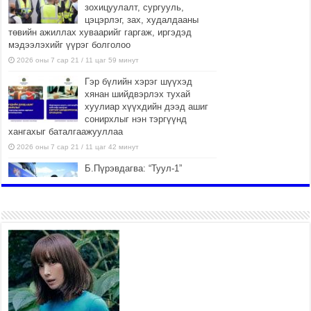
зохицуулалт, сургууль,
цэцэрлэг, зах, худалдааны
төвийн ажиллах хуваарийг гаргаж, иргэдэд
мэдээлэхийг үүрэг болголоо
2026 оны 7 сар 21 / 11 цаг 59 минут
Гэр бүлийн хэрэг шүүхэд
хянан шийдвэрлэх тухай
хуулиар хүүхдийн дээд ашиг
сонирхлыг нэн тэргүүнд
хангахыг баталгаажууллаа
2026 оны 7 сар 21 / 11 цаг 42 минут
Б.Пүрэвдагва: “Туул-1”
коллекторыг ашиглалтад
оруулж байж бид гэр
хорооллыг барилгажуулна
2026 оны 7 сар 21 / 10 цаг 15 минут
НИЙСЛЭЛ, АЙМГИЙН
УДИРДЛАГУУДЫН АЖЛЫГ
ХҮНД СУРТЛЫГ БУУРУУЛЖ,
ИРГЭД, АЖ АХУЙН НЭГЖИЙН
АЧААГ ХЭРХЭН ХӨНГӨЛСНӨӨР ДҮГНЭНЭ
2026 оны 7 сар 21 / 10 цаг 09 минут