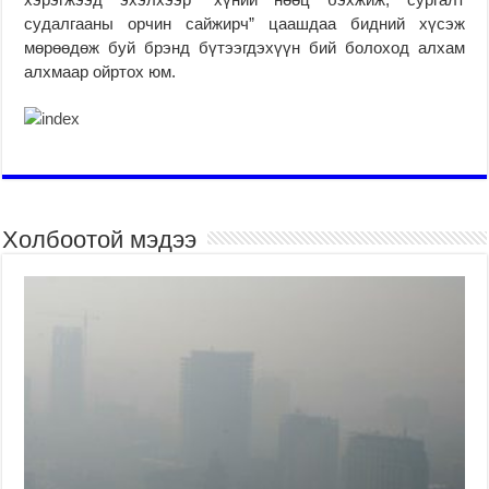
судалгааны орчин сайжирч” цаашдаа бидний хүсэж
мөрөөдөж буй брэнд бүтээгдэхүүн бий болоход алхам
алхмаар ойртох юм.
Холбоотой мэдээ