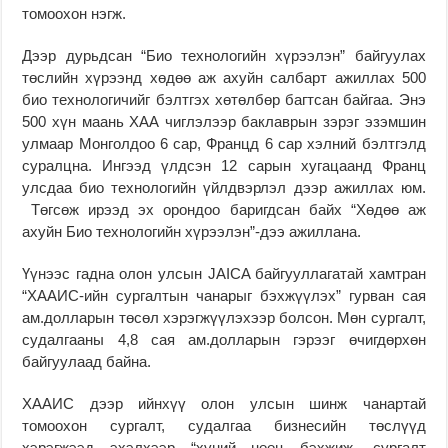
томоохон нэгж.
Дээр дурьдсан “Био технологийн хүрээлэн” байгуулах
төслийн хүрээнд хөдөө аж ахуйн салбарт ажиллах 500
био технологичийг бэлтгэх хөтөлбөр багтсан байгаа. Энэ
500 хүн маань ХАА чиглэлээр баклаврын зэрэг эзэмшин
улмаар Монголдоо 6 сар, Францд 6 сар хэлний бэлтгэлд
суралцна. Ингээд үлдсэн 12 сарын хугацаанд Франц
улсдаа био технологийн үйлдвэрлэл дээр ажиллах юм.
Төгсөж ирээд эх орондоо баригдсан байх “Хөдөө аж
ахуйн Био технологийн хүрээлэн”-дээ ажиллана.
Үүнээс гадна олон улсын JAICA байгууллагатай хамтран
“ХААИС-ийн сургалтын чанарыг бэхжүүлэх” гурван сая
ам.долларын төсөл хэрэгжүүлэхээр болсон. Мөн сургалт,
судалгааны 4,8 сая ам.долларын гэрээг өчигдөрхөн
байгуулаад байна.
ХААИС дээр ийнхүү олон улсын шинж чанартай
томоохон сургалт, судалгаа бизнесийн төслүүд
хэрэгжээд эхэлхээр “хүний нөөц бэхжиж, сургалт