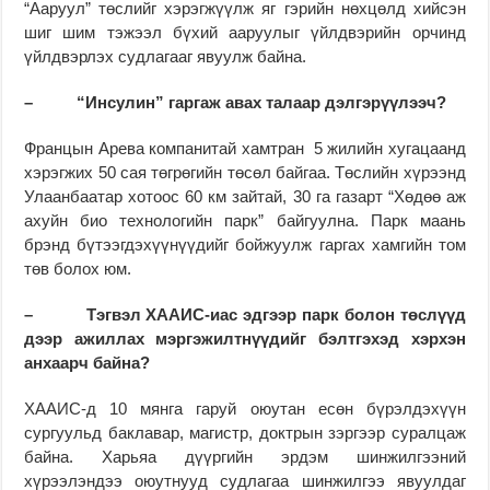
“Ааруул” төслийг хэрэгжүүлж яг гэрийн нөхцөлд хийсэн
шиг шим тэжээл бүхий ааруулыг үйлдвэрийн орчинд
үйлдвэрлэх судлагааг явуулж байна.
– “Инсулин” гаргаж авах талаар дэлгэрүүлээч?
Францын Арева компанитай хамтран 5 жилийн хугацаанд
хэрэгжих 50 сая төгрөгийн төсөл байгаа. Төслийн хүрээнд
Улаанбаатар хотоос 60 км зайтай, 30 га газарт “Хөдөө аж
ахуйн био технологийн парк” байгуулна. Парк маань
брэнд бүтээгдэхүүнүүдийг бойжуулж гаргах хамгийн том
төв болох юм.
– Тэгвэл ХААИС-иас эдгээр парк болон төслүүд
дээр ажиллах мэргэжилтнүүдийг бэлтгэхэд хэрхэн
анхаарч байна?
ХААИС-д 10 мянга гаруй оюутан есөн бүрэлдэхүүн
сургуульд баклавар, магистр, доктрын зэргээр суралцаж
байна. Харьяа дүүргийн эрдэм шинжилгээний
хүрээлэндээ оюутнууд судлагаа шинжилгээ явуулдаг