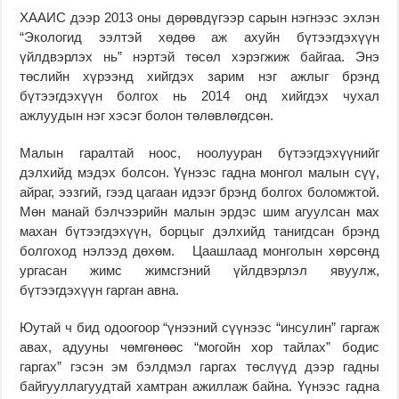
ХААИС дээр 2013 оны дөрөвдүгээр сарын нэгнээс эхлэн
“Экологид ээлтэй хөдөө аж ахуйн бүтээгдэхүүн
үйлдвэрлэх нь” нэртэй төсөл хэрэгжиж байгаа. Энэ
төслийн хүрээнд хийгдэх зарим нэг ажлыг брэнд
бүтээгдэхүүн болгох нь 2014 онд хийгдэх чухал
ажлуудын нэг хэсэг болон төлөвлөгдсөн.
Малын гаралтай ноос, ноолууран бүтээгдэхүүнийг
дэлхийд мэдэх болсон. Үүнээс гадна монгол малын сүү,
айраг, ээзгий, гээд цагаан идээг брэнд болгох боломжтой.
Мөн манай бэлчээрийн малын эрдэс шим агуулсан мах
махан бүтээгдэхүүн, борцыг дэлхийд танигдсан брэнд
болгоход нэлээд дөхөм. Цаашлаад монголын хөрсөнд
ургасан жимс жимсгэний үйлдвэрлэл явуулж,
бүтээгдэхүүн гарган авна.
Юутай ч бид одоогоор “үнээний сүүнээс “инсулин” гаргаж
авах, адууны чөмгөнөөс “могойн хор тайлах” бодис
гаргах” гэсэн эм бэлдмэл гаргах төслүүд дээр гадны
байгууллагуудтай хамтран ажиллаж байна. Үүнээс гадна