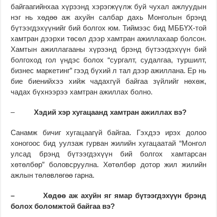
байгаагийнхаа хүрээнд хэрэгжүүлж буй чухал ажлуудын
нэг нь хөдөө аж ахуйн салбар дахь Монголын брэнд
бүтээгдэхүүнийг бий болгох юм. Тиймээс бид МББҮХ-той
хамтран дээрхи төсөл дээр хамтран ажиллахаар болсон.
Хамтын ажиллагааны хүрээнд брэнд бүтээгдэхүүн бий
болгоход гол үндэс болох “сургалт, судалгаа, туршилт,
бизнес маркетинг” гээд бүхий л тал дээр ажиллана. Ер нь
бие биенийхээ хийж чадахгүй байгаа зүйлийг нөхөж,
чадах бүхнээрээ хамтран ажиллах болно.
–
Хэдий хэр хугацаанд хамтран ажиллах вэ?
Санамж бичиг хугацаагүй байгаа. Гэхдээ ирэх долоо
хоногоос бид уулзаж гурван жилийн хугацаатай “Монгол
улсад брэнд бүтээгдэхүүн бий болгох хамтарсан
хөтөлбөр” боловсруулна. Хөтөлбөр дотор жил жилийн
ажлын төлөвлөгөө гарна.
– Хөдөө аж ахуйн яг ямар бүтээгдэхүүн брэнд
болох боломжтой байгаа вэ?