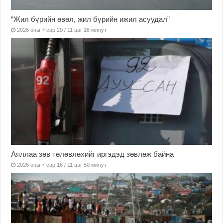
“Жил бүрийн өвөл, жил бүрийн ижил асуудал”
2026 оны 7 сар 20 / 11 цаг 16 минут
Аяллаа зөв төлөвлөхийг иргэдэд зөвлөж байна
2026 оны 7 сар 16 / 11 цаг 50 минут