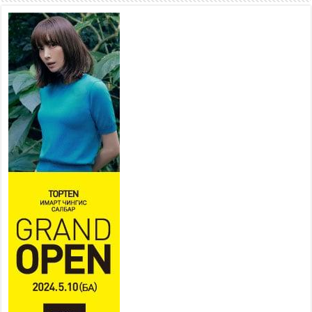
шугам хоолойн ажил 80
хувьтай үргэлжилж байна
2026 оны 7 сар 20 / 9 цаг 14 минут
Усархаг аадар бороо орж
байгаа тул аюулгүй байдлаа
хангаж, үер усны аюулаас
сэрэмжлэхийг нийслэлийн
Онцгой байдлын газраас анхааруулж байна
2026 оны 7 сар 20 / 9 цаг 09 минут
311 алба хаагч, 119 техник хэрэгсэлтэй ажиллаж
үер усны аюул, болзошгүй эрсдэлээс сэргийлж
байна
2026 оны 7 сар 20 / 9 цаг 05 минут
Аяллаа зөв төлөвлөхийг иргэдэд зөвлөж байна
2026 оны 7 сар 16 / 11 цаг 50 минут
Үер усны болзошгүй аюулаас сэргийлж,
холбогдох байгууллагууд өндөржүүлсэн бэлэн
байдалд ажиллаж байна
2026 оны 7 сар 15 / 13 цаг 06 минут
Монгол адууны үнэ цэнийг дэлхийд сурталчлах
“Дэлхийн адууны өдөр”-т 15000 морьтон оролцож