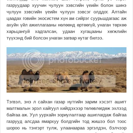
газруудаар хуучин чулуун зэвсгийн үеийн болон шинэ
чулуун зэвсгийн үеийн чулуун зэвсэг олддог. Алтайн
цаадах говийн экосистем хүн ам сийрэг суурьшдагаас аж
ахуйн үйл ажиллагааны нөлөөнд өртөөгүй, унаган төрхөө
харьцангуй хадгалсан, удаан хугацааны хөгжлийн
түүхэнд бий болсон унаган загвар нутаг билээ.
Тэгвэл, энэ л сайхан газар нутгийн зарим хэсэгт ашигт
малтмалын эрэл хайгуул хийгдэхээр төлөвлөгдөж эхлээд
байгаа аж. Уул уурхайн зориулалтаар ашиглагдаж байгаа
газрууд алсдаа ямархуу болдгийн тод жишээ бол тоос
шороо нь тэнгэрт тулж, улаанаараа эргэлдэн, бэлчээр