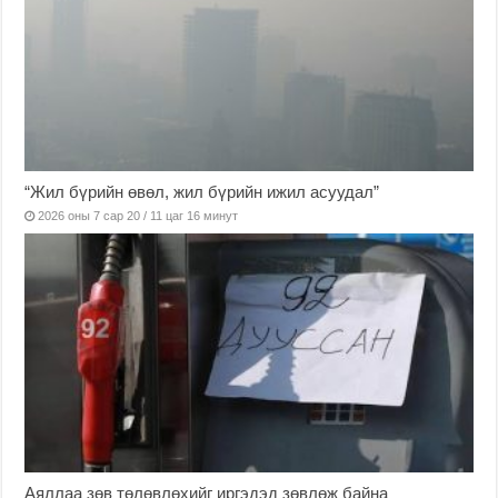
“Жил бүрийн өвөл, жил бүрийн ижил асуудал”
2026 оны 7 сар 20 / 11 цаг 16 минут
Аяллаа зөв төлөвлөхийг иргэдэд зөвлөж байна