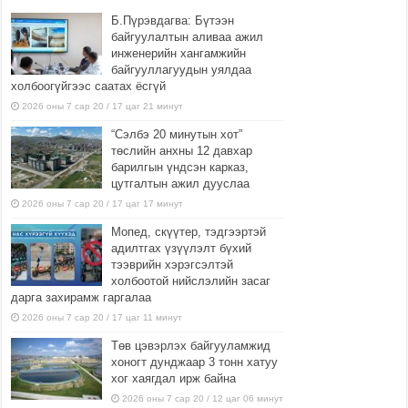
Б.Пүрэвдагва: Бүтээн
байгуулалтын аливаа ажил
инженерийн хангамжийн
байгууллагуудын уялдаа
холбоогүйгээс саатах ёсгүй
2026 оны 7 сар 20 / 17 цаг 21 минут
“Сэлбэ 20 минутын хот”
төслийн анхны 12 давхар
барилгын үндсэн карказ,
цутгалтын ажил дууслаа
2026 оны 7 сар 20 / 17 цаг 17 минут
Мопед, скүүтер, тэдгээртэй
адилтгах үзүүлэлт бүхий
тээврийн хэрэгсэлтэй
холбоотой нийслэлийн засаг
дарга захирамж гаргалаа
2026 оны 7 сар 20 / 17 цаг 11 минут
Төв цэвэрлэх байгууламжид
хоногт дунджаар 3 тонн хатуу
хог хаягдал ирж байна
2026 оны 7 сар 20 / 12 цаг 06 минут