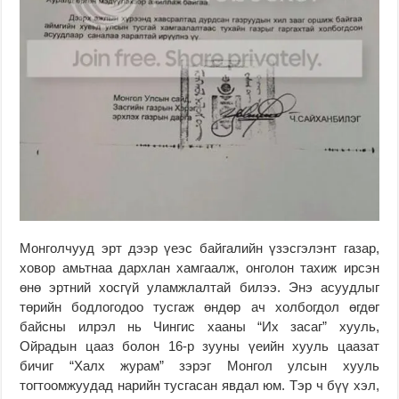
Монголчууд эрт дээр үеэс байгалийн үзэсгэлэнт газар,
ховор амьтнаа дархлан хамгаалж, онголон тахиж ирсэн
өнө эртний хосгүй уламжлалтай билээ. Энэ асуудлыг
төрийн бодлогодоо тусгаж өндөр ач холбогдол өгдөг
байсны илрэл нь Чингис хааны “Их засаг” хууль,
Ойрадын цааз болон 16-р зууны үеийн хууль цаазат
бичиг “Халх журам” зэрэг Монгол улсын хууль
тогтоомжуудад нарийн тусгасан явдал юм. Тэр ч бүү хэл,