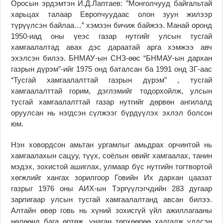
Оросын эрдэмтэн И.Д.Лаптаев: ”Монголчууд байгальтай
харьцах талаар Европчуудаас олон зуун жилээр
түрүүлсэн байлаа…” хэмээн бичиж байжээ. Манай оронд
1950-иад оны үеэс газар нутгийг улсын тусгай
хамгаалалтад авах дэс дараатай арга хэмжээ авч
эхэлсэн билээ. БНМАУ-ын СНЗ-өөс “БНМАУ-ын дархан
газрын дүрэм”-ийг 1975 онд баталсан ба 1991 онд ЗГ-аас
“Тусгай хамгаалалттай газрын дүрэм” , тусгай
хамгаалалттай горим, дэглэмийг тодорхойлж, улсын
тусгай хамгаалалттай газар нутгийг дөрвөн ангилалд
оруулсан нь нэгдсэн сүлжээг бүрдүүлэх эхлэл болсон
юм.
Нэн ховордсон амьтан ургамлыг амьдрах орчинтой нь
хамгаалахын сацуу, түүх, соёлын өвийг хамгаалах, танин
мэдэх, зохистой ашиглах, улмаар бүс нутгийн тогтвортой
хөгжлийг хангах зорилгоор Говийн Их дархан цаазат
газрыг 1976 оны АИХ-ын Тэргүүлэгчдийн 283 дугаар
зарлигаар улсын тусгай хамгаалалтанд авсан билээ.
Алтайн өвөр говь нь хүний зохисгүй үйл ажиллагааны
нөлөөнд бага өртөж, унаган төрхөөрөө хадгалж үлдсэн