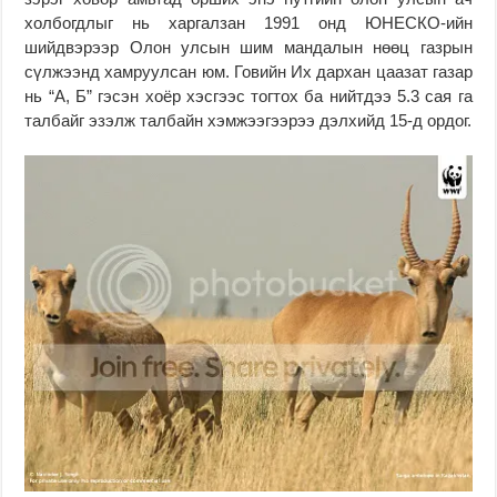
холбогдлыг нь харгалзан 1991 онд ЮНЕСКО-ийн
шийдвэрээр Олон улсын шим мандалын нөөц газрын
сүлжээнд хамруулсан юм. Говийн Их дархан цаазат газар
нь “А, Б” гэсэн хоёр хэсгээс тогтох ба нийтдээ 5.3 сая га
талбайг эзэлж талбайн хэмжээгээрээ дэлхийд 15-д ордог.