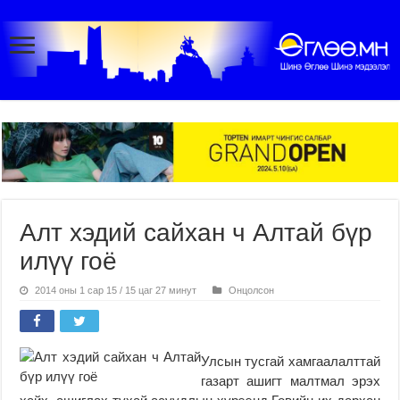
Алт хэдий сайхан ч Алтай бүр
илүү гоё
2014 оны 1 сар 15 / 15 цаг 27 минут
Онцолсон
Улсын тусгай хамгаалалттай
газарт ашигт малтмал эрэх