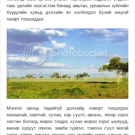
говь цөлийн экосистем бөгөөд амьтан, ургамлын зүйлийн
бүрдлийн хувьд дэлхийн ач холбогдол бүхий онцгой
газарт тооцогддог.
Монгол оронд төдийгүй дэлхийд ховорт тооцогдох
мазаалай, хавтгай, хулан, хар сүүлт, аргаль, янгир зэрэг
хөхтөн болоод жороо тоодог, хулан жороо зэрэг шувууд,
махир хуруут геккон, замба гүрвэл, тэмээн сүүл могой
зэрэг ховор амьтад орших энэ нутгийн олон улсын ач