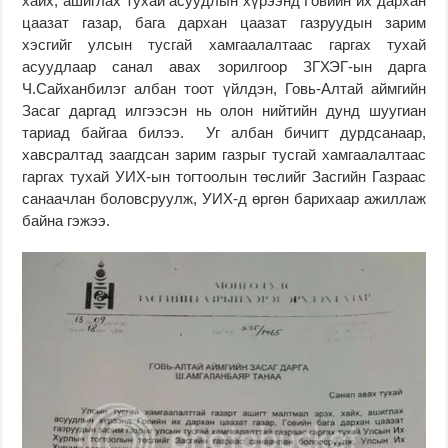
хайх, ашиглах тухай асуудлын хүрээнд Говийн их дархан
цаазат газар, бага дархан цаазат газруудын зарим
хэсгийг улсын тусгай хамгаалалтаас гаргах тухай
асуудлаар санал авах зорилгоор ЗГХЭГ-ын дарга
Ч.Сайханбилэг албан тоот үйлдэн, Говь-Алтай аймгийн
Засаг даргад илгээсэн нь олон нийтийн дунд шуугиан
тариад байгаа билээ. Уг албан бичигт дурдсанаар,
хавсралтад заагдсан зарим газрыг тусгай хамгаалалтаас
гаргах тухай УИХ-ын тогтоолын төслийг Засгийн Газраас
санаачлан боловсруулж, УИХ-д өргөн барихаар ажиллаж
байна гэжээ.