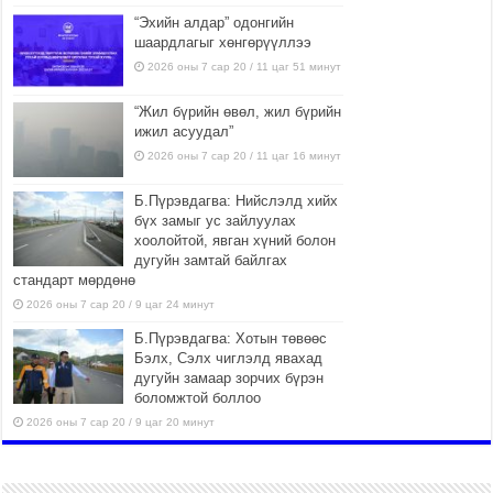
“Эхийн алдар” одонгийн
шаардлагыг хөнгөрүүллээ
2026 оны 7 сар 20 / 11 цаг 51 минут
“Жил бүрийн өвөл, жил бүрийн
ижил асуудал”
2026 оны 7 сар 20 / 11 цаг 16 минут
Б.Пүрэвдагва: Нийслэлд хийх
бүх замыг ус зайлуулах
хоолойтой, явган хүний болон
дугуйн замтай байлгах
стандарт мөрдөнө
2026 оны 7 сар 20 / 9 цаг 24 минут
Б.Пүрэвдагва: Хотын төвөөс
Бэлх, Сэлх чиглэлд явахад
дугуйн замаар зорчих бүрэн
боломжтой боллоо
2026 оны 7 сар 20 / 9 цаг 20 минут
Хан-Уул дүүрэг, Чингисийн
өргөн чөлөөний ус зайлуулах