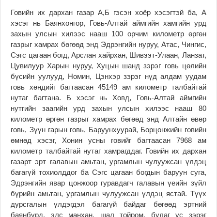
Говийн их дархан газар А,Б гэсэн хоёр хэсэгтэй ба, А
хэсэг нь Баянхонгор, Говь-Алтай аймгийн хамгийн урд
захын улсын хилээс нааш 100 орчим километр өргөн
газрыг хамрах бөгөөд энд Эдрэнгийн нуруу, Атас, Чингис,
Сэгс цагаан богд, Арслан хайрхан, Шивээт-Улаан, Ланзат,
Цувилуур Харын нуруу, Хуцын шанд зэрэг говь цөлийн
бүсийн уулууд, Номин, Цэнхэр зэрэг нүд алдам уудам
говь хөндийг багтаасан 45149 ам километр талбайтай
нутаг багтана. Б хэсэг нь Ховд, Говь-Алтай аймгийн
нутгийн заагийн урд захын улсын хилээс нааш 80
километр өргөн газрыг хамрах бөгөөд энд Алтайн өвөр
говь, Зүүн гарын говь, Баруунхуурай, Борцонжийн говийн
өмнөд хэсэг, Хонин усны говийг багтаасан 7968 ам
километр талбайтай нутаг хамрагддаг. Говийн их дархан
газарт эрт галавын амьтан, ургамлын чулуужсан үлдэц
багагүй тохиолддог ба Сэгс цагаан богдын баруун суга,
Эдрэнгийн явар цонжоор гуравдагч галавын үеийн зүйл
бүрийн амьтан, ургамлын чулуужсан үлдэц ястай. Түүх
дурсгалын үлдэгдэл багагүй байдаг бөгөөд эртний
баянбүрд, элс манхан, шал тойром, булаг ус зэрэг