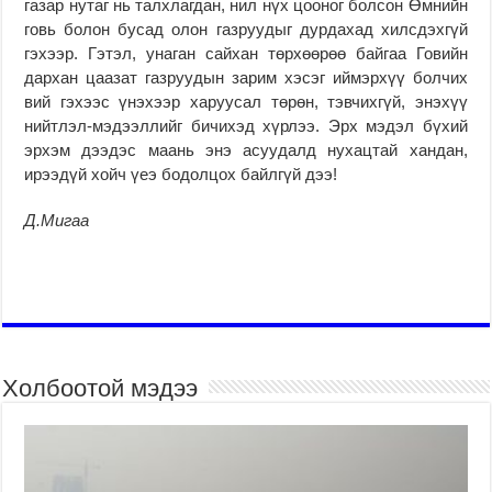
газар нутаг нь талхлагдан, нил нүх цооног болсон Өмнийн
говь болон бусад олон газруудыг дурдахад хилсдэхгүй
гэхээр. Гэтэл, унаган сайхан төрхөөрөө байгаа Говийн
дархан цаазат газруудын зарим хэсэг иймэрхүү болчих
вий гэхээс үнэхээр харуусал төрөн, тэвчихгүй, энэхүү
нийтлэл-мэдээллийг бичихэд хүрлээ. Эрх мэдэл бүхий
эрхэм дээдэс маань энэ асуудалд нухацтай хандан,
ирээдүй хойч үеэ бодолцох байлгүй дээ!
Д.Мигаа
Холбоотой мэдээ