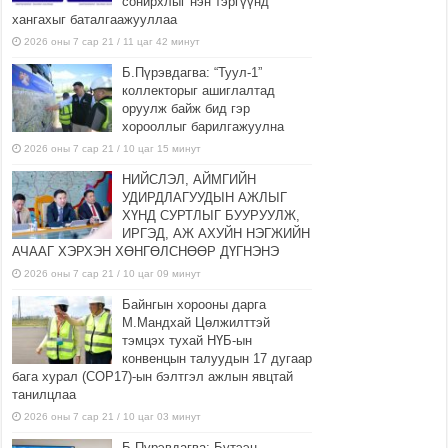
сонирхлыг нэн тэргүүнд
хангахыг баталгаажууллаа
2026 оны 7 сар 21 / 11 цаг 42 минут
Б.Пүрэвдагва: “Туул-1”
коллекторыг ашиглалтад
оруулж байж бид гэр
хорооллыг барилгажуулна
2026 оны 7 сар 21 / 10 цаг 15 минут
НИЙСЛЭЛ, АЙМГИЙН
УДИРДЛАГУУДЫН АЖЛЫГ
ХҮНД СУРТЛЫГ БУУРУУЛЖ,
ИРГЭД, АЖ АХУЙН НЭГЖИЙН
АЧААГ ХЭРХЭН ХӨНГӨЛСНӨӨР ДҮГНЭНЭ
2026 оны 7 сар 21 / 10 цаг 09 минут
Байнгын хорооны дарга
М.Мандхай Цөлжилттэй
тэмцэх тухай НҮБ-ын
конвенцын талуудын 17 дугаар
бага хурал (СОР17)-ын бэлтгэл ажлын явцтай
танилцлаа
2026 оны 7 сар 21 / 10 цаг 03 минут
Б.Пүрэвдагва: Бүтээн