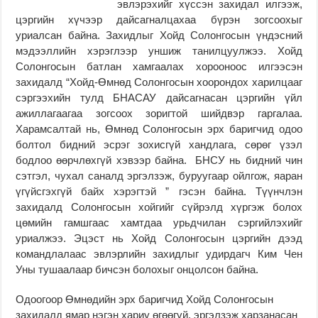
эвлэрэхийг хүссэн захидал илгээж,
цэргийн хүчээр дайсагналцахаа бүрэн зогсоохыг
уриалсан байна. Захидлыг Хойд Солонгосын үндэсний
мэдээллийн хэрэглээр уншиж танилцуулжээ. Хойд
Солонгосын батлан хамгаалах хорооноос илгээсэн
захидалд “Хойд-Өмнөд Солонгосын хоорондох харилцааг
сэргээхийн тулд БНАСАУ дайсагнасан цэргийн үйл
ажиллагаагаа зогсоох зоригтой шийдвэр гаргалаа.
Харамсалтай нь, Өмнөд Солонгосын эрх баригчид одоо
болтол бидний эсрэг зохисгүй хандлага, сөрөг үзэл
бодлоо өөрчлөхгүй хэвээр байна. БНСУ нь бидний чин
сэтгэл, чухал саналд эргэлзэж, буруугаар ойлгож, яаран
үгүйсгэхгүй байх хэрэгтэй ” гэсэн байна. Түүнчлэн
захидалд Солонгосын хойгийг сүйрэлд хүргэж болох
цөмийн гамшгаас хамтдаа урьдчилан сэргийлэхийг
уриалжээ. Эцэст нь Хойд Солонгосын цэргийн дээд
командлалаас эвлэрлийн захидлыг удирдагч Ким Чен
Уны тушаалаар бичсэн болохыг онцолсон байна.
Одоогоор Өмнөдийн эрх баригчид Хойд Солонгосын
захидалд ямар нэгэн хариу өгөөгүй, эргэлзэж харзанасан