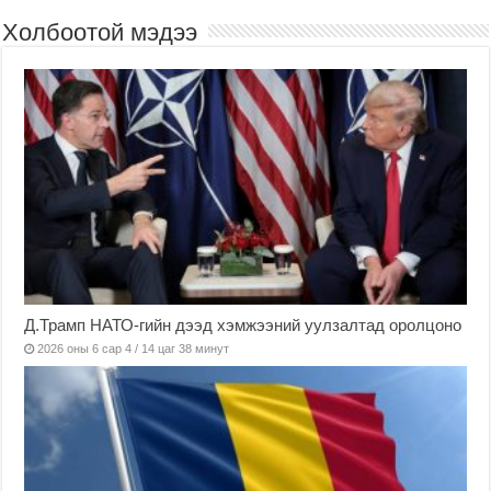
Холбоотой мэдээ
Д.Трамп НАТО-гийн дээд хэмжээний уулзалтад оролцоно
2026 оны 6 сар 4 / 14 цаг 38 минут