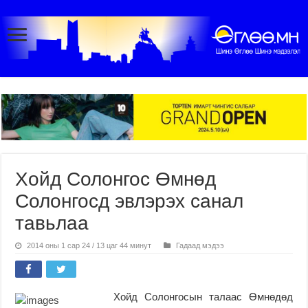
Хойд Солонгос Өмнөд
Солонгосд эвлэрэх санал
тавьлаа
2014 оны 1 сар 24 / 13 цаг 44 минут
Гадаад мэдээ
Хойд Солонгосын талаас Өмнөдөд