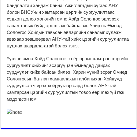
байдпалтай хандаж байна. Ажиглагчдын зүгээс АНУ
болон БНСУ-ын хамтарсан цэргийн сургуулилтаас
хэдхэн долоо хоногийн өмнө Хойд Солонгос эвлэрэх
санал тавьж буйд эргэлзэж байгаа аж. Учир нь Өмнөд
Солонгос Хойдын тавьсан эвлэрлийн саналыг хүлээж
авахаар зөвшөөрвөл АНУ-тай хийх цэргийн сургуулилтаа
цуцлах шаардлагатай болох гэнэ.
Үүнээс өмнө Хойд Солонгос хоёр орныг хамтран цэргийн
сургуулилт хийхийг эсэргүүцэн Өмнөдөд дайрах
сүрдүүлэг хийж байсан билээ. Харин үүний эсрэг Өмнөд
Солонгосын батлан хамгаалахын албаныхан Хойдууд
сүрдүүлсэн ч ирэх хоёрдугаар сард болох АНУ-тай
хамтарсан цэргийн сургуулилтын товоо өөрчлөхгүй гэж
мэдэгдсэн юм.