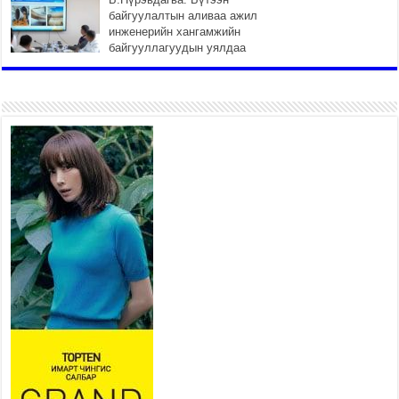
байгуулалтын аливаа ажил
инженерийн хангамжийн
байгууллагуудын уялдаа
холбоогүйгээс саатах ёсгүй
2026 оны 7 сар 20 / 17 цаг 21 минут
“Сэлбэ 20 минутын хот”
төслийн анхны 12 давхар
барилгын үндсэн карказ,
цутгалтын ажил дууслаа
2026 оны 7 сар 20 / 17 цаг 17 минут
Мопед, скүүтер, тэдгээртэй
адилтгах үзүүлэлт бүхий
тээврийн хэрэгсэлтэй
холбоотой нийслэлийн засаг
дарга захирамж гаргалаа
2026 оны 7 сар 20 / 17 цаг 11 минут
Төв цэвэрлэх байгууламжид хоногт дунджаар 3
тонн хатуу хог хаягдал ирж байна
2026 оны 7 сар 20 / 12 цаг 06 минут
“Эхийн алдар” одонгийн шаардлагыг
хөнгөрүүллээ