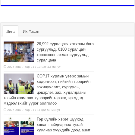
Шинэ
Их Үзсэн
26,992 суралцагч хотхоны бага
сургуульд, 8100 суралцагч
төрөлжсөн ахлах сургуульд
суралцана
2026 оны 7 сар 21 / 13 цаг 43 минут
COP17 хурлын үеэрх замын
хөдөлгөөн, нийтийн тээврийн
зохицуулалт, сургууль,
цэцэрлэг, зах, худалдааны
төвийн ажиллах хуваарийг гаргаж, иргэдэд
мэдээлэхийг үүрэг болголоо
2026 оны 7 сар 21 / 11 цаг 59 минут
Гэр бүлийн хэрэг шүүхэд
хянан шийдвэрлэх тухай
хуулиар хүүхдийн дээд ашиг