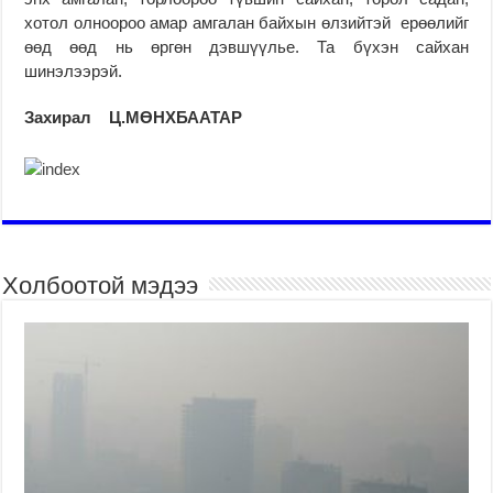
хотол олноороо амар амгалан байхын өлзийтэй ерөөлийг
өөд өөд нь өргөн дэвшүүлье. Та бүхэн сайхан
шинэлээрэй.
Захирал Ц.МӨНХБААТАР
Холбоотой мэдээ