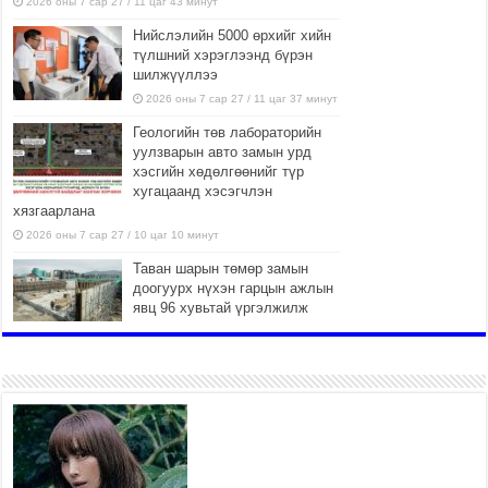
2026 оны 7 сар 27 / 11 цаг 43 минут
Нийслэлийн 5000 өрхийг хийн
түлшний хэрэглээнд бүрэн
шилжүүллээ
2026 оны 7 сар 27 / 11 цаг 37 минут
Геологийн төв лабораторийн
уулзварын авто замын урд
хэсгийн хөдөлгөөнийг түр
хугацаанд хэсэгчлэн
хязгаарлана
2026 оны 7 сар 27 / 10 цаг 10 минут
Таван шарын төмөр замын
доогуурх нүхэн гарцын ажлын
явц 96 хувьтай үргэлжилж
байна
2026 оны 7 сар 27 / 10 цаг 04 минут
Нийслэлийн харьяа амаржих
газруудыг “Эх, хүүхдийн төв”
болгон өргөтгөнө
2026 оны 7 сар 27 / 9 цаг 58 минут
ТӨВ АЙМАГТ ӨВЛИЙН