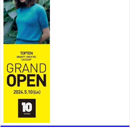
БЭЛТГЭЛ АЖИЛ 80 ХУВЬТАЙ
ҮРГЭЛЖИЛЖ БАЙНА
2026 оны 7 сар 27 / 9 цаг 51 минут
“Хөдөө аж ахуй, хөдөөгийн
хөгжил төслийн 2 дахь шат”
төслийн хүрээнд 4 банктай
дамжуулан зээлдүүлэх гэрээ
байгууллаа
2026 оны 7 сар 27 / 9 цаг 40 минут
УИХ-ын гишүүн С.Зулпхар: Иргэдийн санал
хууль тогтоох үйл ажиллагааны чухал үндэс
2026 оны 7 сар 27 / 9 цаг 19 минут
Ерөнхий хяналтын хоёр удаагийн сонсголд 345
хүн оролцжээ
2026 оны 7 сар 27 / 9 цаг 13 минут
Хянан шалгах түр хорооны нотлох баримттай
нээлттэй танилцах боломжтой боллоо.
2026 оны 7 сар 23 / 15 цаг 58 минут
Дүүжин замын тээвэр энэ оны 12 дугаар сард
ашиглалтад бүрэн орно