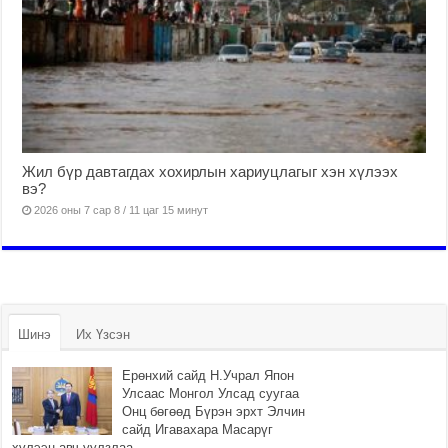
Жил бүр давтагдах хохирлын хариуцлагыг хэн хүлээх
вэ?
2026 оны 7 сар 8 / 11 цаг 15 минут
Шинэ
Их Үзсэн
Ерөнхий сайд Н.Учрал Япон
Улсаас Монгол Улсад суугаа
Онц бөгөөд Бүрэн эрхт Элчин
сайд Игавахара Масарүг
хүлээн авч уулзлаа