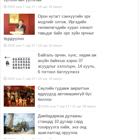
2026 оны 7 сар 27 / 16 цаг 26 минут
Орон нутагт санхүүгийн эрх
мэдлийг олгож, Иргэдийн
төлөөлөгчдийн хурал хяналт
тавьдаг байх эрх зүйн орчныг
бүрдүүлнэ
2026 оны 7 сар 27 / 16 цаг 22 минут
Байгаль орчин, хүнс, хөдөө аж
ахуйн байнгын хороо 37
асуудлыг хэлэлцэн, 14 хууль,
6 тогтоол батлуулжээ
2026 оны 7 сар 27 / 16 цаг 16 минут
Сөүлийн гудамж амралтын
өдрүүдэд автомашингүй бүс
боллоо
2026 оны 7 сар 27 / 11 цаг 58 минут
Дамбадаржаа дулааны
станцад 10 дугаар сард
тохируулга хийж, энэ онд
ашиглалтад оруулна