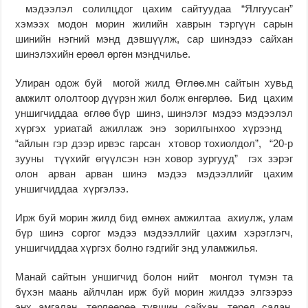
мэдээлэл солилцдог цахим сайтуудаа “Ялгуусан”
хэмээх модон морин жилийн хаврын тэргүүн сарын
шинийн нэгний мэнд дэвшүүлж, сар шинэдээ сайхан
шинэлэхийн ерөөл өргөн мэндчилье.
Улиран одож буй могой жилд Өглөө.мн сайтын хувьд
амжилт ололтоор дүүрэн жил болж өнгөрлөө. Бид цахим
уншигчиддаа өглөө бүр шинэ, шинэлэг мэдээ мэдээлэл
хүргэх уриатай ажиллаж энэ зорилгынхоо хүрээнд
“айлын гэр дээр ирвэс гарсан хтовор тохиолдол”, “20-р
зууны түүхийг өгүүлсэн нэн ховор зургууд” гэх зэрэг
олон арван арван шинэ мэдээ мэдээллийг цахим
уншигчиддаа хүргэлээ.
Ирж буй морин жилд бид өмнөх амжилтаа ахиулж, улам
бүр шинэ соргог мэдээ мэдээллийг цахим хэрэглэгч,
уншигчиддаа хүргэх болно гэдгийг энд уламжилья.
Манай сайтын уншигчид болон нийт монгол түмэн та
бүхэн маань айлчлан ирж буй морин жилдээ элгээрээ
энх амгалан, төрлөөрөө түвшин сайхан, төрөл садан,