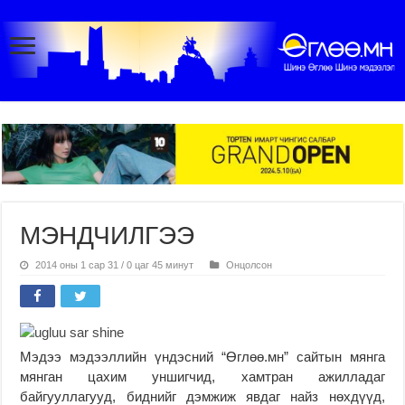
МЭНДЧИЛГЭЭ
2014 оны 1 сар 31 / 0 цаг 45 минут
Онцолсон
Мэдээ мэдээллийн үндэсний “Өглөө.мн” сайтын мянга
мянган цахим уншигчид, хамтран ажилладаг
байгууллагууд, биднийг дэмжиж явдаг найз нөхдүүд,