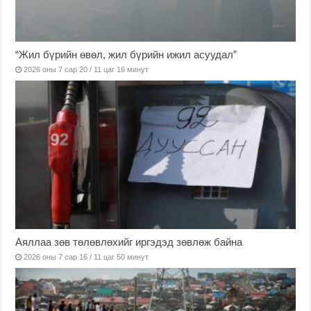
“Жил бүрийн өвөл, жил бүрийн ижил асуудал”
2026 оны 7 сар 20 / 11 цаг 16 минут
Аяллаа зөв төлөвлөхийг иргэдэд зөвлөж байна
2026 оны 7 сар 16 / 11 цаг 50 минут