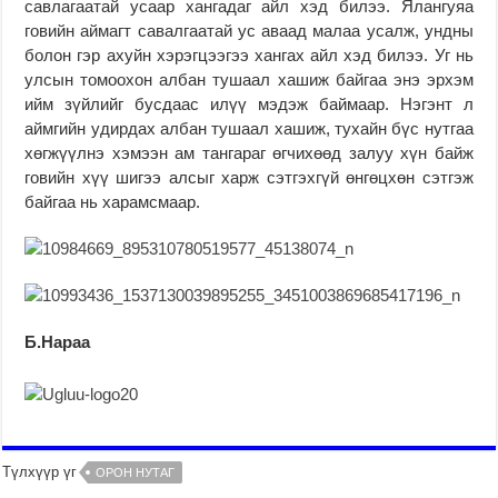
савлагаатай усаар хангадаг айл хэд билээ. Ялангуяа
говийн аймагт савалгаатай ус аваад малаа усалж, ундны
болон гэр ахуйн хэрэгцээгээ хангах айл хэд билээ. Уг нь
улсын томоохон албан тушаал хашиж байгаа энэ эрхэм
ийм зүйлийг бусдаас илүү мэдэж баймаар. Нэгэнт л
аймгийн удирдах албан тушаал хашиж, тухайн бүс нутгаа
хөгжүүлнэ хэмээн ам тангараг өгчихөөд залуу хүн байж
говийн хүү шигээ алсыг харж сэтгэхгүй өнгөцхөн сэтгэж
байгаа нь харамсмаар.
Б.Нараа
Түлхүүр үг
ОРОН НУТАГ