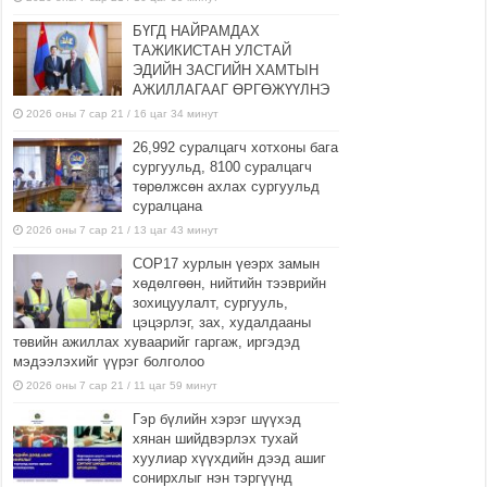
БҮГД НАЙРАМДАХ
ТАЖИКИСТАН УЛСТАЙ
ЭДИЙН ЗАСГИЙН ХАМТЫН
АЖИЛЛАГААГ ӨРГӨЖҮҮЛНЭ
2026 оны 7 сар 21 / 16 цаг 34 минут
26,992 суралцагч хотхоны бага
сургуульд, 8100 суралцагч
төрөлжсөн ахлах сургуульд
суралцана
2026 оны 7 сар 21 / 13 цаг 43 минут
COP17 хурлын үеэрх замын
хөдөлгөөн, нийтийн тээврийн
зохицуулалт, сургууль,
цэцэрлэг, зах, худалдааны
төвийн ажиллах хуваарийг гаргаж, иргэдэд
мэдээлэхийг үүрэг болголоо
2026 оны 7 сар 21 / 11 цаг 59 минут
Гэр бүлийн хэрэг шүүхэд
хянан шийдвэрлэх тухай
хуулиар хүүхдийн дээд ашиг
сонирхлыг нэн тэргүүнд