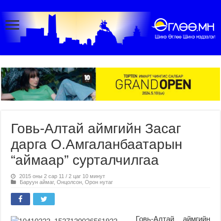
Говь-Алтай аймгийн Засаг
дарга О.Амгаланбаатарын
“аймаар” сурталчилгаа
2015 оны 2 сар 11 / 2 цаг 10 минут
Баруун аймаг
,
Онцолсон
,
Орон нутаг
Говь-Алтай аймгийн