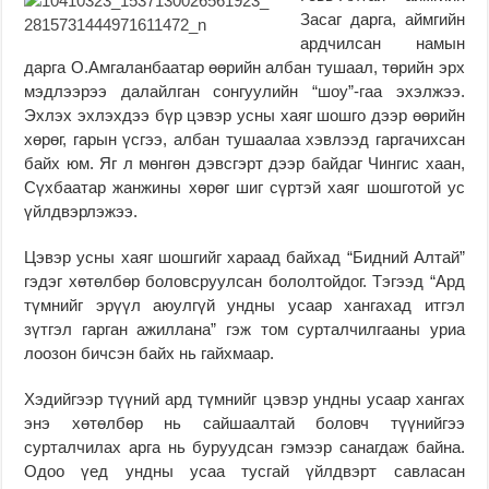
Засаг дарга, аймгийн
ардчилсан намын
дарга О.Амгаланбаатар өөрийн албан тушаал, төрийн эрх
мэдлээрээ далайлган сонгуулийн “шоу”-гаа эхэлжээ.
Эхлэх эхлэхдээ бүр цэвэр усны хаяг шошго дээр өөрийн
хөрөг, гарын үсгээ, албан тушаалаа хэвлээд гаргачихсан
байх юм. Яг л мөнгөн дэвсгэрт дээр байдаг Чингис хаан,
Сүхбаатар жанжины хөрөг шиг сүртэй хаяг шошготой ус
үйлдвэрлэжээ.
Цэвэр усны хаяг шошгийг хараад байхад “Бидний Алтай”
гэдэг хөтөлбөр боловсруулсан бололтойдог. Тэгээд “Ард
түмнийг эрүүл аюулгүй ундны усаар хангахад итгэл
зүтгэл гарган ажиллана” гэж том сурталчилгааны уриа
лоозон бичсэн байх нь гайхмаар.
Хэдийгээр түүний ард түмнийг цэвэр ундны усаар хангах
энэ хөтөлбөр нь сайшаалтай боловч түүнийгээ
сурталчилах арга нь буруудсан гэмээр санагдаж байна.
Одоо үед ундны усаа тусгай үйлдвэрт савласан