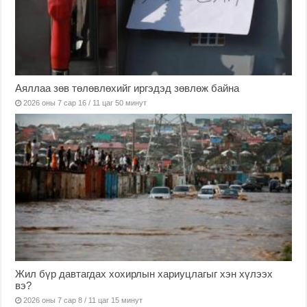
Аяллаа зөв төлөвлөхийг иргэдэд зөвлөж байна
2026 оны 7 сар 16 / 11 цаг 50 минут
Жил бүр давтагдах хохирлын хариуцлагыг хэн хүлээх
вэ?
2026 оны 7 сар 8 / 11 цаг 15 минут