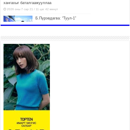
хангахыг баталгаажууллаа
2026 оны 7 сар 21 / 11 цаг 42 минут
Б.Пүрэвдагва: “Туул-1”
коллекторыг ашиглалтад
оруулж байж бид гэр
хорооллыг барилгажуулна
2026 оны 7 сар 21 / 10 цаг 15 минут
НИЙСЛЭЛ, АЙМГИЙН
УДИРДЛАГУУДЫН АЖЛЫГ
ХҮНД СУРТЛЫГ БУУРУУЛЖ,
ИРГЭД, АЖ АХУЙН НЭГЖИЙН
АЧААГ ХЭРХЭН ХӨНГӨЛСНӨӨР ДҮГНЭНЭ
2026 оны 7 сар 21 / 10 цаг 09 минут
Байнгын хорооны дарга
М.Мандхай Цөлжилттэй
тэмцэх тухай НҮБ-ын
конвенцын талуудын 17 дугаар
бага хурал (СОР17)-ын бэлтгэл ажлын явцтай
танилцлаа
2026 оны 7 сар 21 / 10 цаг 03 минут
Б.Пүрэвдагва: Бүтээн байгуулалтын аливаа