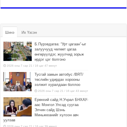
Шинэ
Их Үзсэн
Б.Пүрэвдагва: “Урт цагаан”-ыг
залуучууд чөлөөт цагаа
өнгөрүүлдэг, жуулчид зорьж
ирдэг цэг болгоно
2026 оны 7 сар 21 / 16 цаг 47 минут
Тусгай замын автобус /BRT/
төслийн удирдах хорооны
ээлжит хуралдаан боллоо
2026 оны 7 сар 21 / 16 цаг 43 минут
Ерөнхий сайд Н.Учрал БНХАУ-
аас Монгол Улсад суугаа
Элчин сайд Шэнь
Миньжюанийг хүлээн авч
уулзав
2026 оны 7 сар 21 / 16 цаг 39 минут