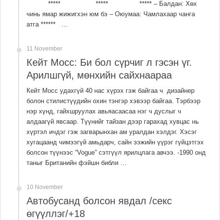
***** ***** ***** – Балдан: Хөх
чинь ямар жижигхэн юм бэ – Оюумаа: Чамлахаар чанга
атга ****** …
11 November
Кейт Мосс: Би бол сүрчиг л гэсэн үг.
Арилшгүй, мөнхийн сайхнаараа
Кейт Мосс удахгүй 40 нас хүрэх гэж байгаа ч дизайнер
болон стилистүүдийн охин тэнгэр хэвээр байгаа. Тэрбээр
нэр хүнд, гайхшруулах авьяасаасаа нэг ч дуслыг ч
алдаагүй явсаар. Түүнийг тайзан дээр гарахад хувцас нь
хүртэл ичдэг гэж загварынхан ам уралдан хэлдэг. Хэсэг
хугацаанд чимээгүй амьдарч, сайн ээжийн үүрэг гүйцэтгэх
болсон түүнээс “Vogue” сэтгүүл ярилцлага авчээ. -1990 онд
таныг Британийн фэйшн библи …
10 November
Автобусанд болсон явдал /секс
өгүүллэг/+18