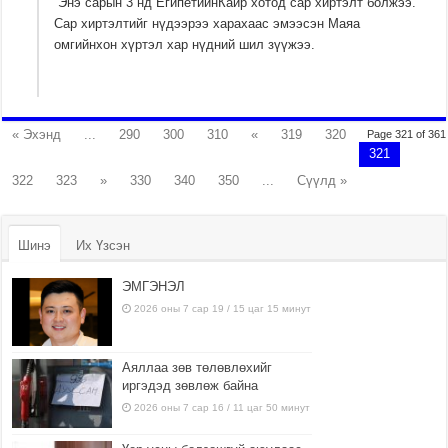
Энэ сарын 3 нд ЕгипетийнКайр хотод сар хиртэлт болжээ.
Сар хиртэлтийг нүдээрээ харахаас эмээсэн Маяа
омгийнхон хүртэл хар нүдний шил зүүжээ.
« Эхэнд
...
290
300
310
«
319
320
Page 321 of 361
321
322
323
»
330
340
350
...
Сүүлд »
Шинэ
Их Үзсэн
ЭМГЭНЭЛ
2026 оны 7 сар 19 / 15 цаг 15 минут
Аяллаа зөв төлөвлөхийг
иргэдэд зөвлөж байна
2026 оны 7 сар 16 / 11 цаг 50 минут