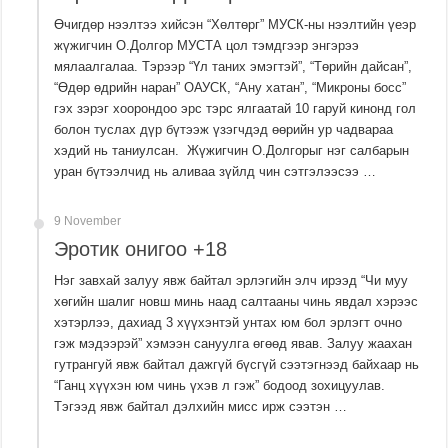
Өчигдөр нээлтээ хийсэн “Хөлтөрг” МУСК-ны нээлтийн үеэр
жүжигчин О.Долгор МУСТА цол тэмдгээр энгэрээ
мялаалгалаа. Тэрээр “Үл таних эмэгтэй”, “Төрийн дайсан”,
“Өдөр өдрийн наран” ОАУСК, “Ану хатан”, “Микроны босс”
гэх зэрэг хоорондоо эрс тэрс ялгаатай 10 гаруй кинонд гол
болон туслах дүр бүтээж үзэгчдэд өөрийн ур чадвараа
хэдий нь таниулсан. Жүжигчин О.Долгорыг нэг салбарын
уран бүтээлчид нь аливаа зүйлд чин сэтгэлээсээ …
9 November
Эротик онигоо +18
Нэг завхай залуу явж байтал эрлэгийн элч ирээд “Чи муу
хөгийн шалиг новш минь наад салтааны чинь явдал хэрээс
хэтэрлээ, дахиад 3 хүүхэнтэй унтах юм бол эрлэгт очно
гэж мэдээрэй” хэмээн сануулга өгөөд явав. Залуу жаахан
гутрангуй явж байтал дажгүй бүсгүй сээтэгнээд байхаар нь
“Ганц хүүхэн юм чинь үхэв л гэж” бодоод зохицуулав.
Тэгээд явж байтал дэлхийн мисс ирж сээтэн …