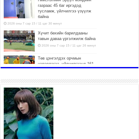
газраас 45 баг иргэдэд
тусламж, үйлчилгээ үзүүлж
байна
2026 оны 7 сар 15 / 11 цаг 30 минут
Хүчит бөхийн барилдааны
тавын даваа үргэлжилж байна
2026 оны 7 сар 15 / 11 цаг 26 минут
Төв цэнгэлдэх орчмын
цэвэрлэгээ, үйлчилгээнд 161
ажилтан, 27 техниктэй
ажиллаж байна
2026 оны 7 сар 15 / 11 цаг 22 минут
Наадмын амралтын өдрүүдэд
нийслэлийн эрүүл мэндийн
байгууллагууд дараах
хуваарийн дагуу ажиллана
2026 оны 7 сар 15 / 11 цаг 18 минут
Үндэсний их баяр наадам эхэллээ
2026 оны 7 сар 15 / 11 цаг 14 минут