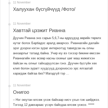
11 November
Халуухан бүсгүйчүүд /Фото/
11 November
Хавтгай цээжит Рианна
Дуучин Рианна энэ сарын 5,6,7-ны өдрүүдэд өөрийн төрөлх
нутаг болох Барбадос аралд амарчээ. Рианнагийн далайн
эрэг дээрхи нэгэн зураг интернэтэд тавигдсан нь олны
анхаарлыг татаад байна. Учир юу вэ гэхээр бикини өмссөн
Рианнагийн хөх өсвөр насны охиныг шиг маш жижигхэн
байсан нь олныг гайхшруулсан гэнэ. Дуучин бүсгүйн хөх
клип болон зурагт хуудсууд дээрхиэсээ эрс ялгаатай
харагдаж байгаа биз? Магадгүй тэр …
11 November
Онигоо
– Нэг оюутан өлсөж үхэж байхаар нисч үхье гэж шийджээ.
Тэгээд 12 давхараас үсэрч байхдаа өлсөж үхжээ. *****