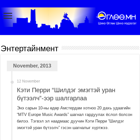
Энтертайнмент
November, 2013
12 November
Кэти Перри “Шилдэг эмэгтэй уран
бүтээлч”-ээр шалгарлаа
Энэ сарын 10-ны өдөр Амстердам хотноо 20 дахь удаагийн
“MTV Europe Music Awards” шагнал гардуулах ёслол болсон
билээ. Тэгвэл эл наадмаас дуучин Кэти Перри “Шилдэг
эмэгтэй уран бүтээлч” гэсэн шагналыг хүртжээ.