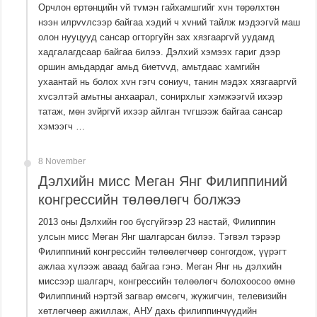
Орчлон ертөнцийн vй тvмэн гайхамшгийг хvн төрөлхтөн
нээн илрvvлсээр байгаа хэдий ч хvний тайлж мэдээгvй маш
олон нууцууд сансар огторгуйн зах хязгааргvй уудамд
хадгалагдсаар байгаа билээ. Дэлхий хэмээх гариг дээр
оршин амьдардаг амьд биетvvд, амьтдаас хамгийн
ухаантай нь болох хvн гэгч сониуч, танин мэдэх хязгааргvй
хvсэлтэй амьтны анхаарал, сонирхлыг хэмжээгvй ихээр
татаж, мөн зvйргvй ихээр айлган тvгшээж байгаа сансар
хэмээгч …
8 November
Дэлхийн мисс Меган Янг Филиппиний
конгрессийн төлөөлөгч болжээ
2013 оны Дэлхийн гоо бүсгүйгээр 23 настай, Филиппин
улсын мисс Меган Янг шалгарсан билээ. Тэгвэл тэрээр
Филиппиний конгрессийн төлөөлөгчөөр сонгогдож, үүрэгт
ажлаа хүлээж аваад байгаа гэнэ. Меган Янг нь дэлхийн
миссээр шалгарч, конгрессийн төлөөлөгч болохоосоо өмнө
Филиппиний нэртэй загвар өмсөгч, жүжигчин, телевизийн
хөтлөгчөөр ажиллаж, АНУ дахь филиппинчүүдийн