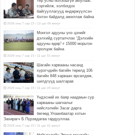
Үер усны болзошгүй аюулаас
сэргийлж, холбогдох
байгууллагууд өндөржүүлсэн
бэлэн байдалд ажиллаж байна
2026 оны 7 сар 15 / 13 цаг 06 минут
Монгол адууны үнэ цэнийг
дэлхийд сурталчлах “Дэлхийн
адууны өдөр”-т 15000 морьтон
оролцож байна
2026 оны 7 сар 15 / 11 цаг 51 минут
Шагайн харвааны насанд
хүрэгчдийн багийн төрөлд 106
багийн 848 харваач өрсөлдөж,
шилдгүүд шалгарав
2026 оны 7 сар 15 / 11 цаг 45 минут
Үндэсний их баяр наадмын сур
харвааны шагналыг
нийслэлийн Засаг дарга
бөгөөд Улаанбаатар хотын
Захирагч Б.Пүрэвдагва гардууллаа
2026 оны 7 сар 15 / 11 цаг 41 минут
Нийслэлийн Эрүүл мэндийн