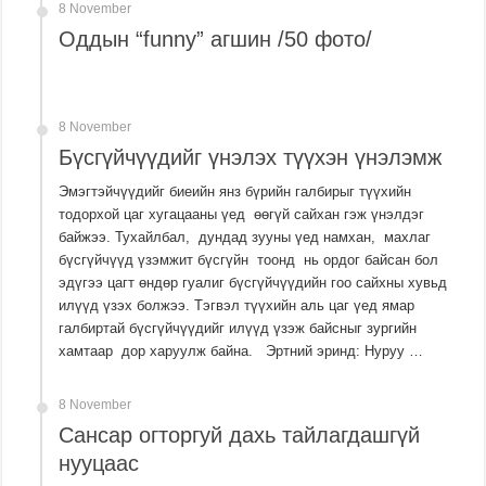
8 November
Оддын “funny” агшин /50 фото/
8 November
Бүсгүйчүүдийг үнэлэх түүхэн үнэлэмж
Эмэгтэйчүүдийг биеийн янз бүрийн галбирыг түүхийн
тодорхой цаг хугацааны үед өөгүй сайхан гэж үнэлдэг
байжээ. Тухайлбал, дундад зууны үед намхан, махлаг
бүсгүйчүүд үзэмжит бүсгүйн тоонд нь ордог байсан бол
эдүгээ цагт өндөр гуалиг бүсгүйчүүдийн гоо сайхны хувьд
илүүд үзэх болжээ. Тэгвэл түүхийн аль цаг үед ямар
галбиртай бүсгүйчүүдийг илүүд үзэж байсныг зургийн
хамтаар дор харуулж байна. Эртний эринд: Нуруу …
8 November
Сансар огторгуй дахь тайлагдашгүй
нууцаас