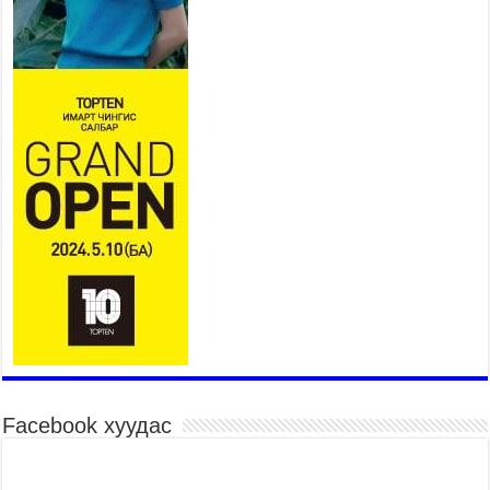
Үер усны аюулаас сэргийлж, нийслэлийн Онцгой
байдлын газрын 162 алба хаагч үүрэг гүйцэтгэж
байна
2026 оны 7 сар 15 / 11 цаг 07 минут
Үндэсний их сурын харваанд 850 харваач цэц
мэргэнээ сорьж байна
2026 оны 7 сар 15 / 11 цаг 03 минут
Төв цэнгэлдэхийн эргэн тойронд
2026 оны 7 сар 15 / 10 цаг 58 минут
Үндэсний их баяр наадмын шагайн харваа
насанд хүрэгчдийн багийн харваагаар
үргэлжилж байна
2026 оны 7 сар 15 / 10 цаг 52 минут
Үндэсний их баяр наадмын хүчит бөхийн
барилдаан эхэллээ
2026 оны 7 сар 15 / 10 цаг 46 минут
Үндэсний хувцасны өдрийг тохиолдуулан
Facebook хуудас
“Дээлтэй монгол наадам” боллоо
2026 оны 7 сар 15 / 10 цаг 41 минут