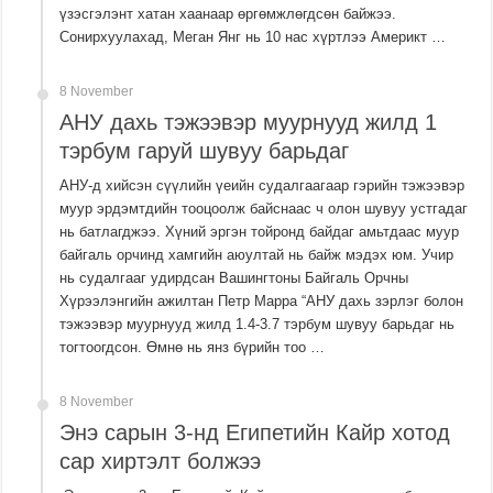
үзэсгэлэнт хатан хаанаар өргөмжлөгдсөн байжээ.
Сонирхуулахад, Меган Янг нь 10 нас хүртлээ Америкт …
8 November
АНУ дахь тэжээвэр муурнууд жилд 1
тэрбум гаруй шувуу барьдаг
АНУ-д хийсэн сүүлийн үеийн судалгаагаар гэрийн тэжээвэр
муур эрдэмтдийн тооцоолж байснаас ч олон шувуу устгадаг
нь батлагджээ. Хүний эргэн тойронд байдаг амьтдаас муур
байгаль орчинд хамгийн аюултай нь байж мэдэх юм. Учир
нь судалгааг удирдсан Вашингтоны Байгаль Орчны
Хүрээлэнгийн ажилтан Петр Марра “АНУ дахь зэрлэг болон
тэжээвэр муурнууд жилд 1.4-3.7 тэрбум шувуу барьдаг нь
тогтоогдсон. Өмнө нь янз бүрийн тоо …
8 November
Энэ сарын 3-нд Египетийн Кайр хотод
сар хиртэлт болжээ