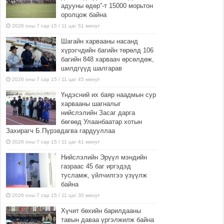
адууны өдөр”-т 15000 морьтон
оролцож байна
2026 оны 7 сар 15 / 11 цаг 51 минут
Шагайн харвааны насанд
хүрэгчдийн багийн төрөлд 106
багийн 848 харваач өрсөлдөж,
шилдгүүд шалгарав
2026 оны 7 сар 15 / 11 цаг 45 минут
Үндэсний их баяр наадмын сур
харвааны шагналыг
нийслэлийн Засаг дарга
бөгөөд Улаанбаатар хотын
Захирагч Б.Пүрэвдагва гардууллаа
2026 оны 7 сар 15 / 11 цаг 41 минут
Нийслэлийн Эрүүл мэндийн
газраас 45 баг иргэдэд
тусламж, үйлчилгээ үзүүлж
байна
2026 оны 7 сар 15 / 11 цаг 30 минут
Хүчит бөхийн барилдааны
тавын даваа үргэлжилж байна