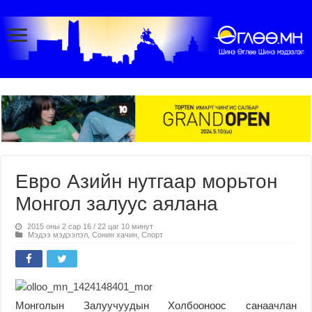
Евро Азийн нутгаар морьтон
Монгол залуус аялана
2015 оны 2 сар 16 / 22 цаг 10 минут
Мэдээ мэдээлэл
,
Сонин хачин
,
Спорт
Монголын Залуучуудын Холбооноос санаачлан