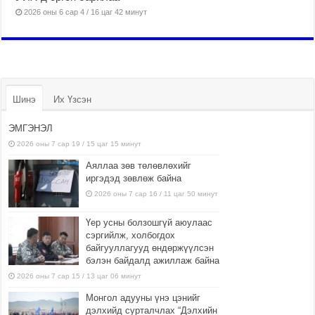
2026 оны 6 сар 4 / 16 цаг 42 минут
Шинэ
Их Үзсэн
ЭМГЭНЭЛ
2026 оны 7 сар 19 / 15 цаг 15 минут
Аяллаа зөв төлөвлөхийг
иргэдэд зөвлөж байна
2026 оны 7 сар 16 / 11 цаг 50 минут
Үер усны болзошгүй аюулаас
сэргийлж, холбогдох
байгууллагууд өндөржүүлсэн
бэлэн байдалд ажиллаж байна
2026 оны 7 сар 15 / 13 цаг 06 минут
Монгол адууны үнэ цэнийг
дэлхийд сурталчлах “Дэлхийн