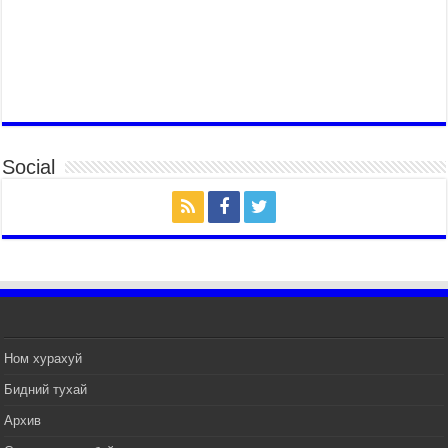
МОНГОЛ УЛСЫН ЕРӨНХИЙ САЙД Н.УЧРАЛ
БҮГД НАЙРАМДАХ СОЛОНГОС УЛСЫН
ЕРӨНХИЙЛӨГЧ И ЖЭ МЁН-Д БАРААЛХАВ
2026 оны 7 сар 14 / 17 цаг 51 минут
ТӨРИЙН ДАЛБААНЫ ӨДӨРТ ЗОРИУЛСАН
ЦЭРГИЙН ЁСЛОЛЫН ЖАГСААЛ БОЛЛОО
2026 оны 7 сар 14 / 17 цаг 47 минут
Social
Өв соёлоо тээж яваа уяачдын галаар УИХ-ын
дарга С.Бямбацогт зочлон баяр хүргэв
2026 оны 7 сар 14 / 17 цаг 40 минут
УИХ-ын дарга С.Бямбацогт Үндэсний их баяр
наадмын нээлтэд оролцон, сурын талбай,
шагайн асарт зочиллоо
2026 оны 7 сар 14 / 17 цаг 26 минут
Монгол Улсын Их Хурлын дарга С.Бямбацогт
баяр наадмын мэндчилгээ дэвшүүлэв
Ном хурахуй
2026 оны 7 сар 14 / 17 цаг 09 минут
Бидний тухай
УИХ-ын дарга С.Бямбацогт БНХАУ-аас Монгол
Улсад суугаа Элчин сайд Шэнь Миньжуанийг
Архив
хүлээн авч уулзав