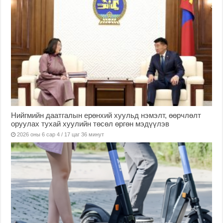
Нийгмийн даатгалын ерөнхий хуульд нэмэлт, өөрчлөлт
оруулах тухай хуулийн төсөл өргөн мэдүүлэв
2026 оны 6 сар 4 / 17 цаг 36 минут