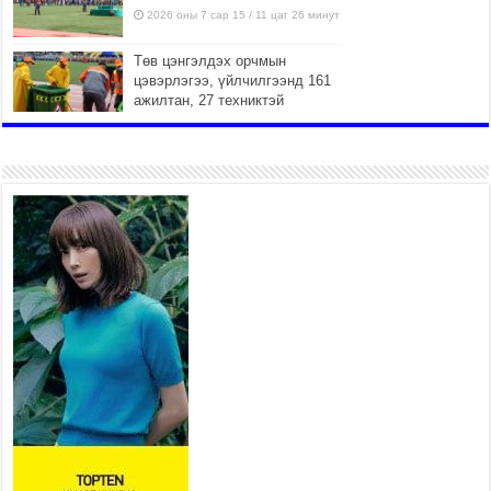
2026 оны 7 сар 15 / 11 цаг 26 минут
Төв цэнгэлдэх орчмын
цэвэрлэгээ, үйлчилгээнд 161
ажилтан, 27 техниктэй
ажиллаж байна
2026 оны 7 сар 15 / 11 цаг 22 минут
Наадмын амралтын өдрүүдэд
нийслэлийн эрүүл мэндийн
байгууллагууд дараах
хуваарийн дагуу ажиллана
2026 оны 7 сар 15 / 11 цаг 18 минут
Үндэсний их баяр наадам
эхэллээ
2026 оны 7 сар 15 / 11 цаг 14 минут
Үер усны аюулаас сэргийлж, нийслэлийн Онцгой
байдлын газрын 162 алба хаагч үүрэг гүйцэтгэж
байна
2026 оны 7 сар 15 / 11 цаг 07 минут
Үндэсний их сурын харваанд 850 харваач цэц