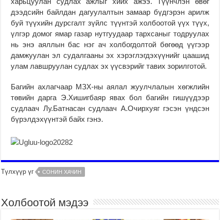
харьцуулан судлах ажлыг хийх ажээ. Түүнчлэн өвөг
дээдсийн байлдан дагуулалтын замаар бүдгэрэн арилж
буй түүхийн дурсгалт зүйлс түүнтэй холбоотой үүх түүх,
үлгэр домог ямар газар нутгуудаар тархсаныг тодруулах
нь энэ аяллын бас нэг ач холбогдолтой бөгөөд үүгээр
дамжуулан эл судалгааны эх хэрэглэгдэхүүнийг цаашид
улам лавшруулан судлах эх үүсвэрийг тавих зорилготой.
Багийн ахлагчаар МЗХ-ны аялал жуулчлалын хөгжлийн
төвийн дарга Э.Хишигбаяр явах бол багийн гишүүдээр
судлаач Лу.Батнасан судлаач А.Очирхуяг гэсэн үндсэн
бүрэлдэхүүнтэй байх гэнэ.
Түлхүүр үг
СОНИН ХАЧИН
Холбоотой мэдээ