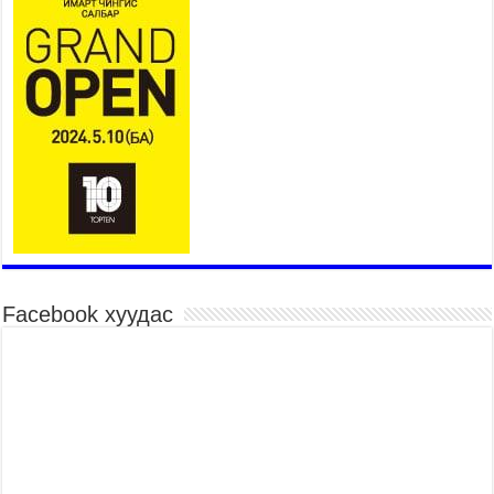
мэргэнээ сорьж байна
2026 оны 7 сар 15 / 11 цаг 03 минут
Төв цэнгэлдэхийн эргэн тойронд
2026 оны 7 сар 15 / 10 цаг 58 минут
Үндэсний их баяр наадмын шагайн харваа
насанд хүрэгчдийн багийн харваагаар
үргэлжилж байна
2026 оны 7 сар 15 / 10 цаг 52 минут
Үндэсний их баяр наадмын хүчит бөхийн
барилдаан эхэллээ
2026 оны 7 сар 15 / 10 цаг 46 минут
Үндэсний хувцасны өдрийг тохиолдуулан
Facebook хуудас
“Дээлтэй монгол наадам” боллоо
2026 оны 7 сар 15 / 10 цаг 41 минут
МОНГОЛ УЛСЫН ЕРӨНХИЙ САЙД Н.УЧРАЛ
БАЯР НААДМЫН НЭЭЛТЭД ОРОЛЦОЖ,
НААДАМЧИН ОЛОНД МЭНДЧИЛГЭЭ
ДЭВШҮҮЛЭВ
2026 оны 7 сар 14 / 17 цаг 56 минут