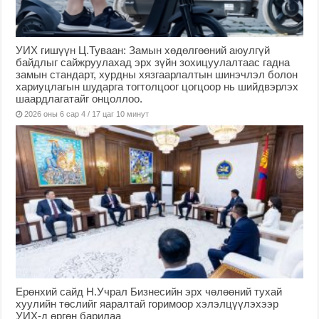
УИХ гишүүн Ц.Туваан: Замын хөдөлгөөний аюулгүй
байдлыг сайжруулахад эрх зүйн зохицуулалтаас гадна
замын стандарт, хурдны хязгаарлалтын шинэчлэл болон
хариуцлагын шударга тогтолцоог цогцоор нь шийдвэрлэх
шаардлагатайг онцоллоо.
2026 оны 6 сар 4 / 17 цаг 10 минут
Ерөнхий сайд Н.Учрал Бизнесийн эрх чөлөөний тухай
хуулийн төслийг яаралтай горимоор хэлэлцүүлэхээр
УИХ-д өргөн барилаа