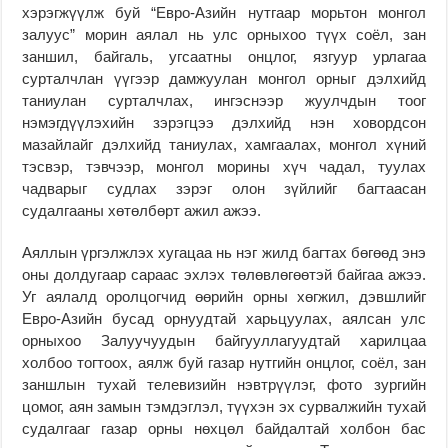
хэрэгжүүлж буй “Евро-Азийн нутгаар морьтон монгол
залуус” морин аялал нь улс орныхоо түүх соёл, зан
заншил, байгаль, угсаатны онцлог, язгуур урлагаа
сурталчлан үүгээр дамжуулан монгол орныг дэлхийд
таниулан сурталчлах, ингэснээр жуулчдын тоог
нэмэгдүүлэхийн зэрэгцээ дэлхийд нэн ховордсон
мазайлайг дэлхийд таниулах, хамгаалах, монгол хүний
тэсвэр, тэвчээр, монгол морины хүч чадал, туулах
чадварыг судлах зэрэг олон зүйлийг багтаасан
судалгааны хөтөлбөрт ажил ажээ.
Аяллын үргэлжлэх хугацаа нь нэг жилд багтах бөгөөд энэ
оны долдугаар сараас эхлэх төлөвлөгөөтэй байгаа ажээ.
Уг аялалд оролцогчид өөрийн орны хөгжил, дэвшлийг
Евро-Азийн бусад орнуудтай харьцуулах, аялсан улс
орныхоо Залуучуудын байгууллагуудтай харилцаа
холбоо тогтоох, аялж буй газар нутгийн онцлог, соёл, зан
заншлын тухай телевизийн нэвтрүүлэг, фото зургийн
цомог, аян замын тэмдэглэл, түүхэн эх сурвалжийн тухай
судалгааг газар орны нөхцөл байдалтай холбон бас