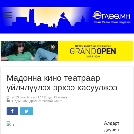
Мадонна кино театраар
үйлчлүүлэх эрхээ хасуулжээ
2013 оны 10 сар 17 / 11 цаг 12 минут
Оддын амьдрал
,
Энтертайнмент
Алдарт
дуучин