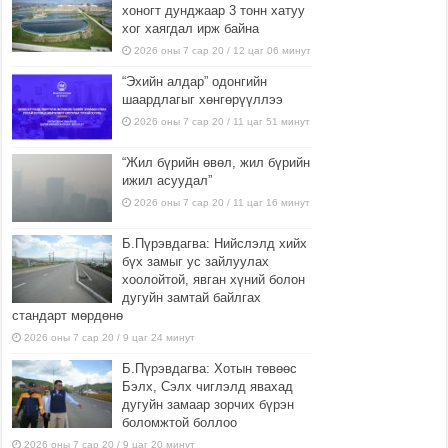
хоногт дунджаар 3 тонн хатуу
хог хаягдал ирж байна
2026 оны 7 сар 20 / 12 цаг 06 минут
“Эхийн алдар” одонгийн
шаардлагыг хөнгөрүүллээ
2026 оны 7 сар 20 / 11 цаг 51 минут
“Жил бүрийн өвөл, жил бүрийн
ижил асуудал”
2026 оны 7 сар 20 / 11 цаг 16 минут
Б.Пүрэвдагва: Нийслэлд хийх
бүх замыг ус зайлуулах
хоолойтой, явган хүний болон
дугуйн замтай байлгах
стандарт мөрдөнө
2026 оны 7 сар 20 / 9 цаг 24 минут
Б.Пүрэвдагва: Хотын төвөөс
Бэлх, Сэлх чиглэлд явахад
дугуйн замаар зорчих бүрэн
боломжтой боллоо
2026 оны 7 сар 20 / 9 цаг 20 минут