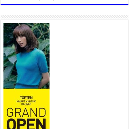
Хан-Уул дүүрэг, Чингисийн
өргөн чөлөөний ус зайлуулах
шугам хоолойн ажил 80
хувьтай үргэлжилж байна
2026 оны 7 сар 20 / 9 цаг 14 минут
Усархаг аадар бороо орж
байгаа тул аюулгүй байдлаа
хангаж, үер усны аюулаас
сэрэмжлэхийг нийслэлийн
Онцгой байдлын газраас анхааруулж байна
2026 оны 7 сар 20 / 9 цаг 09 минут
311 алба хаагч, 119 техник хэрэгсэлтэй ажиллаж
үер усны аюул, болзошгүй эрсдэлээс сэргийлж
байна
2026 оны 7 сар 20 / 9 цаг 05 минут
Аяллаа зөв төлөвлөхийг иргэдэд зөвлөж байна
2026 оны 7 сар 16 / 11 цаг 50 минут
Үер усны болзошгүй аюулаас сэргийлж,
холбогдох байгууллагууд өндөржүүлсэн бэлэн
байдалд ажиллаж байна