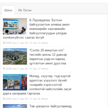
Шинэ
Их Үзсэн
Б.Пүрэвдагва: Бүтээн
байгуулалтын аливаа ажил
инженерийн хангамжийн
байгууллагуудын уялдаа
холбоогүйгээс саатах ёсгүй
2026 оны 7 сар 20 / 17 цаг 21 минут
“Сэлбэ 20 минутын хот”
төслийн анхны 12 давхар
барилгын үндсэн карказ,
цутгалтын ажил дууслаа
2026 оны 7 сар 20 / 17 цаг 17 минут
Мопед, скүүтер, тэдгээртэй
адилтгах үзүүлэлт бүхий
тээврийн хэрэгсэлтэй
холбоотой нийслэлийн засаг
дарга захирамж гаргалаа
2026 оны 7 сар 20 / 17 цаг 11 минут
Төв цэвэрлэх байгууламжид