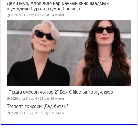
Деми Мур, Хлоя Жао нар Каннын кино наадмын
шүүгчдийн бүрэлдэхүүнд багтжээ
2026 оны 5 сар 6 / 12 цаг 14 минут
“Прада өмссөн чөтгөр 2” Box Office-ыг тэргүүлжээ
2026 оны 5 сар 4 / 16 цаг 46 минут
Тоглолт тойрсон “Дэд бүтэц”
2026 оны 2 сар 27 / 11 цаг 52 минут