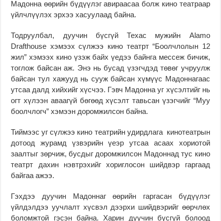
Мадонна өөрийн бүдүүлэг авираасаа болж кино театраар
үйлчлүүлэх эрхээ хасуулаад байна.
Тодруулбал, дуучин бүсгүй Техас мужийн Alamo
Drafthouse хэмээх сүлжээ кино театрт “Боолчлолын 12
жил” хэмээх кино үзэж байх үедээ байнга мессеж бичиж,
тоглож байсан аж. Энэ нь бусад үзэгчдэд төвөг учруулж
байсан тул хажууд нь сууж байсан хүмүүс Мадоннагаас
утсаа далд хийхийг хүсчээ. Гэвч Мадонна уг хүсэлтийг нь
огт хүлээн аваагүй бөгөөд хүсэлт тавьсан үзэгчийг “Муу
боолчлогч” хэмээн доромжилсон байна.
Тиймээс уг сүлжээ кино театрийн удирдлага кинотеатрын
дотоод журамд үзвэрийн үеэр утсаа асаах хориотой
заалтыг зөрчиж, бусдыг доромжилсон Мадоннад тус кино
театрт дахин нэвтрэхийг хориглосон шийдвэр гаргаад
байгаа ажээ.
Гэхдээ дуучин Мадоннаг өөрийн гаргасан бүдүүлэг
үйлдэлдээ уучлалт хүсвэл дээрхи шийдвэрийг өөрчлөх
боломжтой гэсэн байна. Харин дуучин бүсгүй болоод