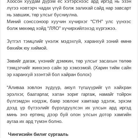
Хоосон хуудам дүрэм ёс хэтэрснээс ард иргэд нь эзэн
лүгээ нэвтэрч чадах үгүй болж залихай сайд нар завсарт
нь завшиж, төр улсыг бусниулна.
Миний сонссоноор хуучин хүчирхэг “СҮН” улс үүнээс
болж мөхөөд хойд “ЛЯО” хүчирхийлэхэд хүргэжээ.
Зүтгэл тэмцлийг үнэлж мэдэхгүй, харанхуй эзний өмнө
бөхийж юу хиймой.
Зөвийг дагаж, үнэнийг дэмжин, төр улсыг засахын төлөө
тэмцэгчийг жинхэнэ сайн эр хэмээмой. (Харин тийм сайн
эр харанхуй эзэнтэй бол хайран болох)
“Аливаа зовлон зүдүүр, аюул түгшүүрийг үл хайхран
эрэлхэг, баатарлаг, хатан зориг гаргаж, намайг тойрон
бүлгэмдэн нэгдэж, баяр зовлонг хамтаар эдэлж, эрхэм
дээд үр бүтээлийг бүрэлдүүлсэн их улсын ард иргэд
минь энэ ертөнц дээр буй олон улсын дотор хамгийн
аугаа их ард түмэн болно.
Чингисийн билиг сургааль