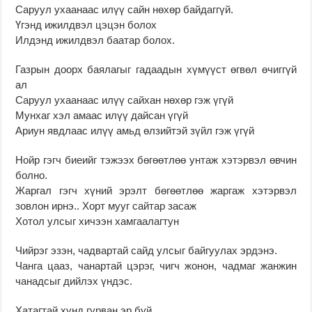
Саруул ухаанаас илүү сайн нөхөр байдаггүй.
Үгэнд ижилдвэл цэцэн болох
Илдэнд ижилдвэл баатар болох.
Газрын доорх баялагыг гадаадын хүмүүст өгвөл өчиггүй
ал
Саруул ухаанаас илүү сайхан нөхөр гэж үгүй
Мунхаг хэл амаас илүү дайсан үгүй
Ариун явдлаас илүү амьд өлзийтэй зүйл гэж үгүй
Нойр гэгч биеийг тэжээх бөгөөтлөө унтаж хэтэрвэл өвчин
болно.
Жаргал гэгч хүний эрэлт бөгөөтлөө жаргаж хэтэрвэл
зовлон ирнэ.. Хорт мууг сайтар засаж
Хотол улсыг хичээн хамгаалагтун
Чийрэг эзэн, чадвартай сайд улсыг байгуулах эрдэнэ.
Чанга цааз, чанартай цэрэг, чигч жонон, чадмаг жанжин
чанадсыг дийлэх үндэс.
Хатагтай хүнд гурван эр буй.