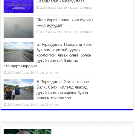
шаардлагыг хөнгөрүүллээ
2026 оны 7 сар 20 / 11 цаг 51 минут
“Жил бүрийн өвөл, жил бүрийн
ижил асуудал”
2026 оны 7 сар 20 / 11 цаг 16 минут
Б.Пүрэвдагва: Нийслэлд хийх
бүх замыг ус зайлуулах
хоолойтой, явган хүний болон
дугуйн замтай байлгах
стандарт мөрдөнө
2026 оны 7 сар 20 / 9 цаг 24 минут
Б.Пүрэвдагва: Хотын төвөөс
Бэлх, Сэлх чиглэлд явахад
дугуйн замаар зорчих бүрэн
боломжтой боллоо
2026 оны 7 сар 20 / 9 цаг 20 минут
Хан-Уул дүүрэг, Чингисийн
өргөн чөлөөний ус зайлуулах
шугам хоолойн ажил 80
хувьтай үргэлжилж байна