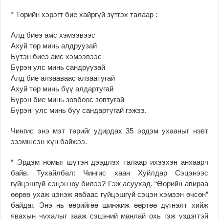
* Төрийн хэрэгт бие хайргүй зүтгэх талаар :
Алд биеэ амс хэмээвээс
Ахуй төр минь алдруузай
Бүтэн биеэ амс хэмээвээс
Бүрэн улс минь сандруузай
Алд бие алзааваас алзаатугай
Ахуй төр минь бүү алдартугай
Бүрэн бие минь зовбоос зовтугай
Бүрэн улс минь буу сандартугай гэжээ.
Чингис энэ мэт төрийг удирдах 35 эрдэм ухааныг нэвт
эзэмшсэн хүн байжээ.
* Эрдэм номыг шүтэн дээдлэх талаар ихээхэн анхаарч
байв. Тухайлбал: Чингис хаан Хуйлдар Сэцэнээс
гүйцэшгүй сэцэн юу билээ? Гэж асуухад. “Өөрийн авираа
өөрөө ухаж цэнэж явбаас гүйцэшгүй сэцэн хэмээн өчсөн”
байдаг. Энэ нь өөрийгөө шинжиж өөртөө дүгнэлт хийж
явахын чухалыг зааж сэцэний манлай охь гэж үздэгтэй