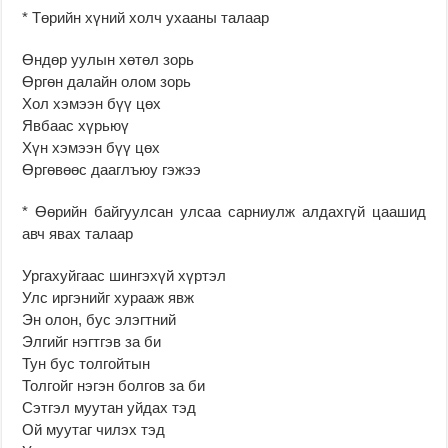
* Төрийн хүний холч ухааны талаар
Өндөр уулын хөтөл зорь
Өргөн далайн олом зорь
Хол хэмээн бүү цөх
Явбаас хүрьюү
Хүн хэмээн бүү цөх
Өргөвөөс дааглъюу гэжээ
* Өөрийн байгуулсан улсаа сарниулж алдахгүй цаашид
авч явах талаар
Ургахуйгаас шингэхүй хүртэл
Улс иргэнийг хурааж явж
Эн олон, бус элэгтний
Элгийг нэгтгэв за би
Тун бус толгойтын
Толгойг нэгэн болгов за би
Сэтгэл муутан уйдах тэд
Ой муутаг чилэх тэд