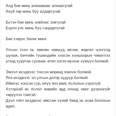
Алд бие минь алжааваас алжаатугай
Ахуй төр минь бүү алдартугай
Бүтэн бие минь зовбоос зовтугай
Бүрэн улс минь бүү сандартугай
Бие хэврэг, билиг мөнх
Улсын эзэн нь зөөлөн намууд автаж, жаргал цэнгэлд
шунаж, бичгийн түшмэдийн хоосон хоншоорын чимэглэх
үгэнд хууртан сууваас өтөл нэгэн мунхаг хүмүүн болмой.
Эмээл ихэдвээс тохсон моринд зовлон болмой.
Янз ихэдвээс эл улсын дотор зүдүүр болмой
Иймээс хоосон сүр, илүү янз маяг, ёслолын хэрэггүй.
Хэтэрхий их ёслол жирийн ард олонд омог дээрэнгүйг
төрүүлэх гэмтэй.
Дээл гоёл ихэдвээс өмссөн хүний биед нь ачаа болохын
адил.