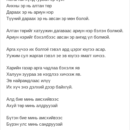
Анхны эр нь алтан төр
Дараах эр нь ариун нэр
Түүний дараах эр нь авсан эр мөн болой.
Алтан төрийг хатуужин дагаваас ариун нэр бэлэн болмой.
Ариун нэрийг бэхэлбээс авсан эр ангид үл болмой.
Арга хүчээ их болгоё гэвэл ард цэрэг юүгээ асар.
Уужим сул жаргая гэвэл эе эв юүгээ ямагт хичээ.
Харийн газар арга чадлаа бэхэлж яв
Халуун зуураа эв нэгдлээ хичээж яв.
Эв найрамдлаас илүү
Их хүч энэ дэлхий дээр байхгүй.
Алд бие минь амсхийвээс
Ахуй төр минь алдруузай
Бүтэн бие минь амсхийвээс
Бүрэн улс минь сандруузай