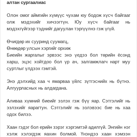
алтан сургаалиас
Олон омог аймгийн хүмүүс чухам юу бодож хүсч байгааг
олж мэдэхийг хичээгтүн. Юу хүсч байгааг нь
мэдэхгүйгээр тэднийг дагуулан тэргүүлнэ гэж үгүй.
Өчигдөр их сууринд суумагц,
Өнөөдөр улсын хэргийг орхиж
Биеийн жаргалыг эрвээс энэ үедээ бол төрийн ёсонд
харш, эцэс хойтдоо бол үр ач, залгамжлагч нарт муу
суртлыг үлдээх гэмтэй.
Энэ дэлхийд хаа ч ямарваа үйлс зүтгэснийх нь бүтнэ.
Алгуурласных нь алдагдана.
Аливаа хүмний биеийг эзлэх гэж бүү яар. Сэтгэлийг нь
эзлэхийг яарагтун. Сэтгэлийг нь эзлэвээс бие нь хаа
одох билээ.
Хаан гэдэг бол ерийн зэрэг хэргэмтэй адилгүй. Энгийн нэг
хэлж хэлэгдэж яахин болмой. Үнэндээ хаан хэмээн