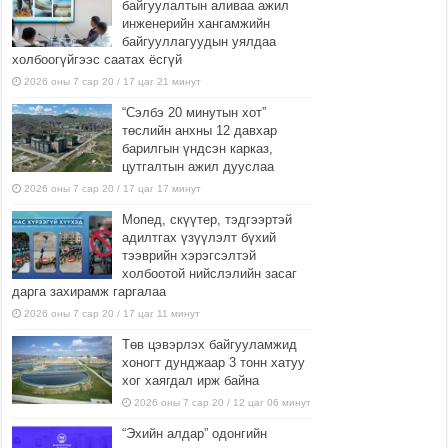
байгуулалтын аливаа ажил
инженерийн хангамжийн
байгууллагуудын уялдаа
холбоогүйгээс саатах ёсгүй
2026 оны 7 сар 20 / 17 цаг 21 минут
“Сэлбэ 20 минутын хот”
төслийн анхны 12 давхар
барилгын үндсэн карказ,
цутгалтын ажил дууслаа
2026 оны 7 сар 20 / 17 цаг 17 минут
Мопед, скүүтер, тэдгээртэй
адилтгах үзүүлэлт бүхий
тээврийн хэрэгсэлтэй
холбоотой нийслэлийн засаг
дарга захирамж гаргалаа
2026 оны 7 сар 20 / 17 цаг 11 минут
Төв цэвэрлэх байгууламжид
хоногт дунджаар 3 тонн хатуу
хог хаягдал ирж байна
2026 оны 7 сар 20 / 12 цаг 06 минут
“Эхийн алдар” одонгийн