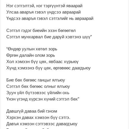
Нэг сэтгэлтэй, нэг тэргүүнтэй яваарай
Улсаа аваръя гэвэл үндсээ авраарай
Үндсээ аваръя гэвэл сэтгэлийг нь авраарай
Сэтгэл гэдэг биеийн эзэн бөгөөтөл
Сэтгэл мунхарвал бие даруй хэвтэнэ шүү”
“Өндөр уулын хөтөл зорь
Өргөн далайн олом зорь
Хол хэмээн бүү цөх, явбаас хүрьюү
Хүнд хэмээнэ бүү цөх, өргөвөөс даагдьюу
Бие бөх бөгөөс ганцыг ялъюу
Сэтгэл бөх бөгөөс олныг ялъюу
Зуун үйл бүтээвээс үйлийн охь
Үнэн үгэнд хүрсэн хүний сэтгэл бөх”
Давшгүй даваа бий гэнэм
Хэрхэн давах хэмээн бүү сэтгэ.
Давъя хэмээн сэтгэвээс давагдъюу