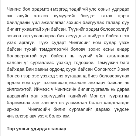
Чингис бол эрдэмтэн мэргэд төдийгүй улс орныг удирдах
аж ахуйг хөтлөх хүмүүсийг биедээ татах цэрэг
байлдааны үйл ажиллагааг зохион байгуулах талаар суу
билигт ухаантай хүн байсан. Түүнийг эрдэм боловсролгүй
зөвхөн хар ухаанаараа бүх асуудлыг шийдэж байсан гэж
үзэх аргагүй. Түүх сударт Чингисийг ном судар үзэж
байсан тухай тэмдэглээгүй боловч зохих ёсны өндөр
боловсролтой хүн байсан нь түүний үйл ажиллагаа
хэлсэн үг сургаалиас үзэхэд тодорхой. Тэмүүжин бага
байхдаа Ван хааны ордонд сууж байсан Солонгост 3 жил
болсон зэргээс үзэхэд энэ хугацаанд биеэ боловсруулах
эрдэм ном сурч эзэмшихэд ихээхэн анхаарч байсан нь
ойлгомжтой. Иймээс ч Чингисийн билиг сургааль нь дараа
дараагийн хан хөвгүүдийн төдийгүй Монгол туургатны
баримжлах зан заншил өв уламжлал болон хадаглагдан
иржээ. Чингисийн билиг сургаалийг дараах үндсэн
чиглэлээр авч үзэж болох юм.
Төр улсыг удирдах талаар