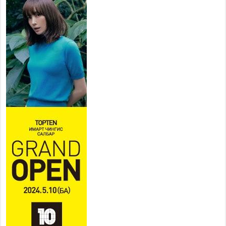
2026 оны 7 сар 20 / 9 цаг 14 минут
Усархаг аадар бороо орж
байгаа тул аюулгүй байдлаа
хангаж, үер усны аюулаас
сэрэмжлэхийг нийслэлийн
Онцгой байдлын газраас анхааруулж байна
2026 оны 7 сар 20 / 9 цаг 09 минут
311 алба хаагч, 119 техник хэрэгсэлтэй ажиллаж
үер усны аюул, болзошгүй эрсдэлээс сэргийлж
байна
2026 оны 7 сар 20 / 9 цаг 05 минут
Аяллаа зөв төлөвлөхийг иргэдэд зөвлөж байна
2026 оны 7 сар 16 / 11 цаг 50 минут
Үер усны болзошгүй аюулаас сэргийлж,
холбогдох байгууллагууд өндөржүүлсэн бэлэн
байдалд ажиллаж байна
2026 оны 7 сар 15 / 13 цаг 06 минут
Монгол адууны үнэ цэнийг дэлхийд сурталчлах
“Дэлхийн адууны өдөр”-т 15000 морьтон оролцож
байна