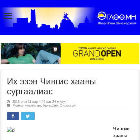
Их эзэн Чингис хааны
сургаалиас
2013 оны 11 сар 4 / 9 цаг 24 минут
Монгол уламжлал, бахархал
,
Онцолсон
Чингис
хааны