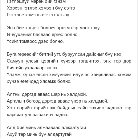
Гэтлэшгүй мөрөн бий гэнэм
Хэрхэн гэтлэх хэмээн бүү сэтгэ
Гэтэлье хэмээвээс гэтэлъюу
Энэ бие хэврэг боловч эрхэм нэр мөнх шүү.
Өчүүхэнийг басваас өргөс болно.
Үсийг томвоос дээс болно.
Буга гөрөөсийг битгий угт, буруулсан дайсныг бүү нэх.
Самуун улсыг цэргийн хүчээр тэгшитгэх, энх төр дор
бичгийн ухаанаар засах.
Үлэмж хүчээ өгсөн хүмүүнийг илүү эс хайрлаваас хожим
хүчээ өгөгчдөд хясамж болно.
Алтны дэргэд аваас шар нь халдмой.
Аргалын бөгөөд дэргэд аваас үнэр нь халдмой.
Хэн өөрийн гэрийн аж байдлыг сайн зохиож чадвал тэр
харьяат улсаа захирч чадна.
Алд бие минь алжааваас алжаатугай
Ахуй төр минь бүү алдартугай