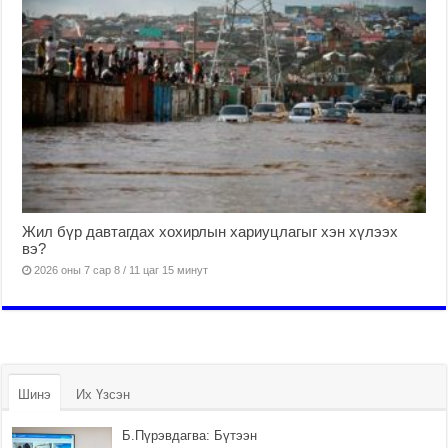
Жил бүр давтагдах хохирлын хариуцлагыг хэн хүлээх
вэ?
2026 оны 7 сар 8 / 11 цаг 15 минут
Шинэ
Их Үзсэн
Б.Пүрэвдагва: Бүтээн