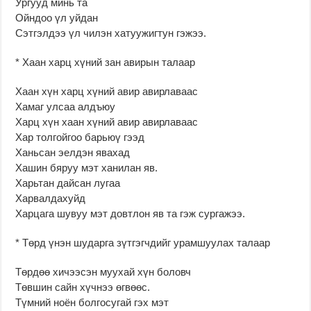
Ургууд минь та
Ойндоо үл уйдан
Сэтгэлдээ үл чилэн хатуужигтун гэжээ.
* Хаан харц хүний зан авирын талаар
Хаан хүн харц хүний авир авирлаваас
Хамаг улсаа алдъюу
Харц хүн хаан хүний авир авирлаваас
Хар толгойгоо барьюү гээд
Ханьсан эелдэн явахад
Хашин бяруу мэт ханилан яв.
Харьтан дайсан лугаа
Харвалдахуйд
Харцага шувуу мэт довтлон яв та гэж сургажээ.
* Төрд үнэн шударга зүтгэгчдийг урамшуулах талаар
Төрдөө хичээсэн муухай хүн боловч
Төвшин сайн хүчнээ өгвөөс.
Түмний ноён болгосугай гэх мэт