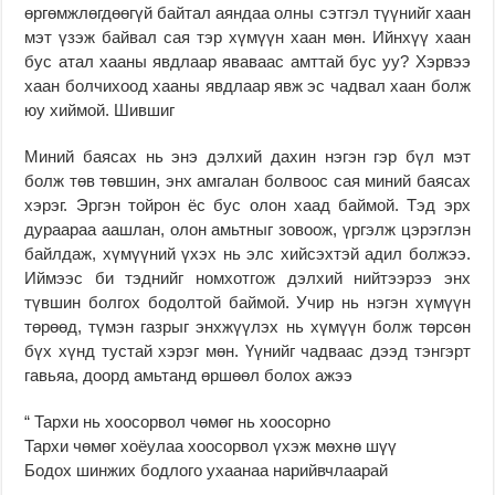
өргөмжлөгдөөгүй байтал аяндаа олны сэтгэл түүнийг хаан
мэт үзэж байвал сая тэр хүмүүн хаан мөн. Ийнхүү хаан
бус атал хааны явдлаар яваваас амттай бус уу? Хэрвээ
хаан болчихоод хааны явдлаар явж эс чадвал хаан болж
юу хиймой. Шившиг
Миний баясах нь энэ дэлхий дахин нэгэн гэр бүл мэт
болж төв төвшин, энх амгалан болвоос сая миний баясах
хэрэг. Эргэн тойрон ёс бус олон хаад баймой. Тэд эрх
дураараа аашлан, олон амьтныг зовоож, үргэлж цэрэглэн
байлдаж, хүмүүний үхэх нь элс хийсэхтэй адил болжээ.
Иймээс би тэднийг номхотгож дэлхий нийтээрээ энх
түвшин болгох бодолтой баймой. Учир нь нэгэн хүмүүн
төрөөд, түмэн газрыг энхжүүлэх нь хүмүүн болж төрсөн
бүх хүнд тустай хэрэг мөн. Үүнийг чадваас дээд тэнгэрт
гавьяа, доорд амьтанд өршөөл болох ажээ
“ Тархи нь хоосорвол чөмөг нь хоосорно
Тархи чөмөг хоёулаа хоосорвол үхэж мөхнө шүү
Бодох шинжих бодлого ухаанаа нарийвчлаарай