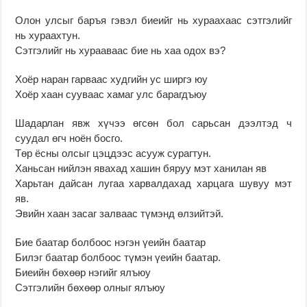
Олон улсыг баръя гэвэл биеийг нь хураахаас сэтгэлийг
нь хураахтун.
Сэтгэлийг нь хурааваас бие нь хаа одох вэ?
Хоёр наран гарваас худгийн ус ширгэ юу
Хоёр хаан сууваас хамаг улс барагдъюу
Шадарлан явж хүчээ өгсөн бол сарьсан дээлтэд ч
суудал өгч ноён босго.
Төр ёсны олсыг цэцдээс асууж сурагтун.
Ханьсан нийлэн явахад хашин бяруу мэт ханилан яв
Харьтан дайсан лугаа харвалдахад харцага шувуу мэт
яв.
Эвийн хаан засаг залваас түмэнд өлзийтэй.
Бие баатар болбоос нэгэн үеийн баатар
Билэг баатар болбоос түмэн үеийн баатар.
Биеийн бөхөөр нэгийг ялъюу
Сэтгэлийн бөхөөр олныг ялъюу