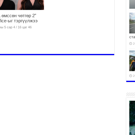
 өмссөн чөтгөр 2”
fice-ыг тэргүүлжээ
ы 5 сар 4 / 16 цаг 46
ст
2
2
2