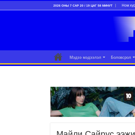
Ном ху
2026 ОНЫ 7 САР 20 / 19 ЦАГ 58 МИНУТ
Мэдээ мэдээлэл
Боловсрол
Майли Сайрус ээжи