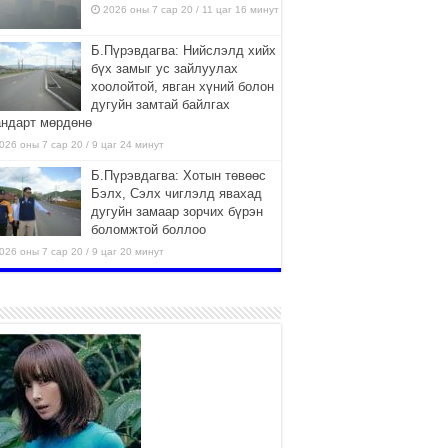
2026 оны 7 сар 20 / 11 цаг 16 минут
Б.Пүрэвдагва: Нийслэлд хийх
бүх замыг ус зайлуулах
хоолойтой, явган хүний болон
дугуйн замтай байлгах
андарт мөрдөнө
026 оны 7 сар 20 / 9 цаг 24 минут
Б.Пүрэвдагва: Хотын төвөөс
Бэлх, Сэлх чиглэлд явахад
дугуйн замаар зорчих бүрэн
боломжтой боллоо
026 оны 7 сар 20 / 9 цаг 20 минут
Хан-Уул дүүрэг, Чингисийн
өргөн чөлөөний ус зайлуулах
шугам хоолойн ажил 80
хувьтай үргэлжилж байна
026 оны 7 сар 20 / 9 цаг 14 минут
Усархаг аадар бороо орж
байгаа тул аюулгүй байдлаа
хангаж, үер усны аюулаас
сэрэмжлэхийг нийслэлийн