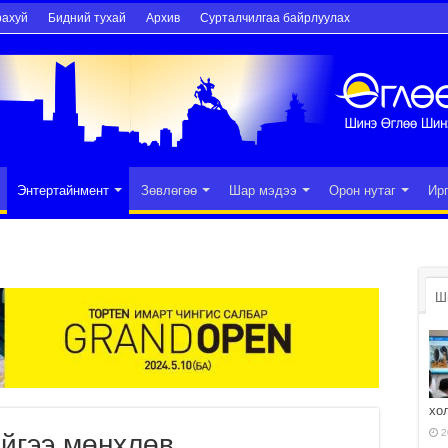
рахуй
Бидний тухай
Архив
Сурталчилгаа байрлуулах
Энтертайнмент
Зөвлөгөө
Шар мэдээ
Орон нутаг
Ир
Ш
хо
2
йгээ мөнхлөв