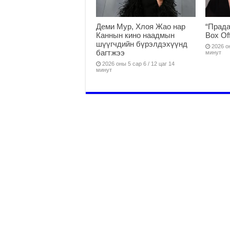
Деми Мур, Хлоя Жао нар
“Прада
Каннын кино наадмын
Box Of
шүүгчдийн бүрэлдэхүүнд
2026 он
багтжээ
минут
2026 оны 5 сар 6 / 12 цаг 14
минут