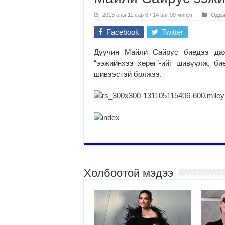
2013 оны 11 сар 6 / 14 цаг 09 минут
Одды
Facebook
Twitter
Дуучин Майли Сайрус биедээ дах
“ээжийнхээ хөрөг”-ийг шивүүлж, б
шивээстэй болжээ.
Холбоотой мэдээ