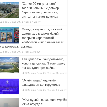
“Сэлбэ 20 минутын хот”
төслийн анхны 12 давхар
барилгын үндсэн карказ,
цутгалтын ажил дууслаа
026 оны 7 сар 20 / 17 цаг 17 минут
Мопед, скүүтер, тэдгээртэй
адилтгах үзүүлэлт бүхий
тээврийн хэрэгсэлтэй
холбоотой нийслэлийн засаг
рга захирамж гаргалаа
026 оны 7 сар 20 / 17 цаг 11 минут
Төв цэвэрлэх байгууламжид
хоногт дунджаар 3 тонн хатуу
хог хаягдал ирж байна
2026 оны 7 сар 20 / 12 цаг 06 минут
“Эхийн алдар” одонгийн
шаардлагыг хөнгөрүүллээ
2026 оны 7 сар 20 / 11 цаг 51 минут
“Жил бүрийн өвөл, жил бүрийн
ижил асуудал”