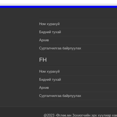
Ном хурахуй
Бидний тухай
Архив
Сурталчилгаа байрлуулах
FH
Ном хурахуй
Бидний тухай
Архив
Сурталчилгаа байрлуулах
@2023 -Өглөө.мн Зохиогчийн эрх хуулиар ха