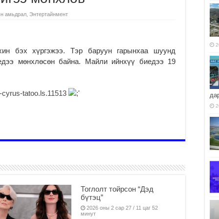
н амьдрал
,
Энтертайнмент
2
ин бэх хүргэжээ. Тэр баруун гарынхаа шуунд
иедээ мөнхлөсөн байна. Майли ийнхүү биедээ 19
да
2
Тоглолт тойрсон “Дэд
бүтэц”
2026 оны 2 сар 27 / 11 цаг 52
минут