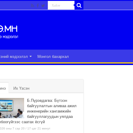
гэний мэдээлэл
Монгол бахархал
инэ
Их Үзсэн
Б.Пүрэвдагва: Бүтээн
байгуулалтын аливаа ажил
инженерийн хангамжийн
байгууллагуудын уялдаа
лбоогүйгээс саатах ёсгүй
026 оны 7 сар 20 / 17 цаг 21 минут