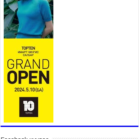
Ерөнхий сайд Н.Учрал БНХАУ-
аас Монгол Улсад суугаа
Элчин сайд Шэнь
Миньжюанийг хүлээн авч
уулзав
2026 оны 7 сар 21 / 16 цаг 39 минут
БҮГД НАЙРАМДАХ ТАЖИКИСТАН УЛСТАЙ
ЭДИЙН ЗАСГИЙН ХАМТЫН АЖИЛЛАГААГ
ӨРГӨЖҮҮЛНЭ
2026 оны 7 сар 21 / 16 цаг 34 минут
26,992 суралцагч хотхоны бага сургуульд, 8100
суралцагч төрөлжсөн ахлах сургуульд
суралцана
2026 оны 7 сар 21 / 13 цаг 43 минут
COP17 хурлын үеэрх замын хөдөлгөөн, нийтийн
тээврийн зохицуулалт, сургууль, цэцэрлэг, зах,
худалдааны төвийн ажиллах хуваарийг гаргаж,
иргэдэд мэдээлэхийг үүрэг болголоо
2026 оны 7 сар 21 / 11 цаг 59 минут
Гэр бүлийн хэрэг шүүхэд хянан шийдвэрлэх
тухай хуулиар хүүхдийн дээд ашиг сонирхлыг