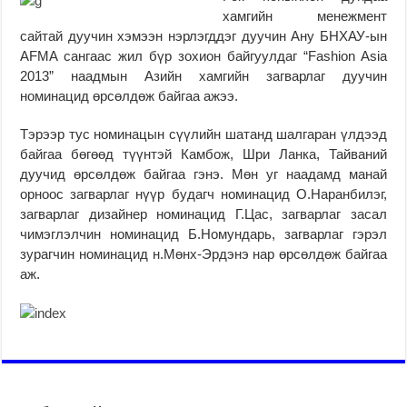
хамгийн менежмент
сайтай дуучин хэмээн нэрлэгддэг дуучин Ану БНХАУ-ын
AFMA сангаас жил бүр зохион байгуулдаг “Fashion Asia
2013” наадмын Азийн хамгийн загварлаг дуучин
номинацид өрсөлдөж байгаа ажээ.
Тэрээр тус номинацын сүүлийн шатанд шалгаран үлдээд
байгаа бөгөөд түүнтэй Камбож, Шри Ланка, Тайваний
дуучид өрсөлдөж байгаа гэнэ. Мөн уг наадамд манай
орноос загварлаг нүүр будагч номинацид О.Наранбилэг,
загварлаг дизайнер номинацид Г.Цас, загварлаг засал
чимэглэлчин номинацид Б.Номундарь, загварлаг гэрэл
зурагчин номинацид н.Мөнх-Эрдэнэ нар өрсөлдөж байгаа
аж.