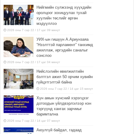
Нийгмийн сүлжээнд хүүхдийн
оролцоог зохицуулах тухай
хуулийн төслийг өргөн
мэдүүллээ
2026 оны 7 сар 22 / 17 цаг 09 минут
УИХ-ын гишүүн А.Ариунзаяа
“Нээлттэй парламент” танхимд
ажиллаж, иргэдийн саналыг
сонслоо
2026 оны 7 сар 22 / 17 цаг 04 минут
Нийслэлийн өвөлжилтийн
бэлтгэл ажил 50 орчим хувийн
гүйцэтгэлтэй байна
2026 оны 7 сар 22 / 14 цаг 15 минут
Хүн амын хүнсний хэрэгцээг
дотоодын үйлдвэрлэлээр нэн
тэргүүнд хангах зарчмыг
баримтална
2026 оны 7 сар 22 / 14 цаг 07 минут
Аюулгүй байдал, гадаад