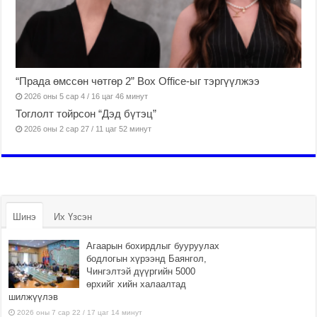
“Прада өмссөн чөтгөр 2” Box Office-ыг тэргүүлжээ
2026 оны 5 сар 4 / 16 цаг 46 минут
Тоглолт тойрсон “Дэд бүтэц”
2026 оны 2 сар 27 / 11 цаг 52 минут
Шинэ
Их Үзсэн
Агаарын бохирдлыг бууруулах
бодлогын хүрээнд Баянгол,
Чингэлтэй дүүргийн 5000
өрхийг хийн халаалтад
шилжүүлэв
2026 оны 7 сар 22 / 17 цаг 14 минут