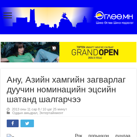
Ану, Азийн хамгийн загварлаг
дуучин номинацийн эцсийн
шатанд шалгарчээ
2013 оны 11 сар 8 / 10 цаг 25 минут
Оддын амьдрал
,
Энтертайнмент
Рок попынхон дундаа