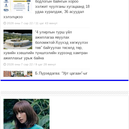
бодлогын байнгын хороо
ээлжит чуулганы хугацаанд 18
удаа хуралдаж, 36 асуудал
хэлэлцжээ
2026 оны 7 сар 22 / 11 цаг 43 минут
“4 улирлын турш үйл
ажиллагаа явуулах
боломжтой-Хүүхэд хөгжүүлэх
төв” байгуулах төсөлд төр,
хувийн хэвшлийн түншлэлийн хүрээнд хамтран
ажиллахыг урьж байна
2026 оны 7 сар 22 / 9 цаг 28 минут
Б.Пүрэвдагва: “Урт цагаан”-ыг
залуучууд чөлөөт цагаа
өнгөрүүлдэг, жуулчид зорьж
ирдэг цэг болгоно
2026 оны 7 сар 21 / 16 цаг 47 минут
Тусгай замын автобус /BRT/
төслийн удирдах хорооны
ээлжит хуралдаан боллоо
2026 оны 7 сар 21 / 16 цаг 43 минут