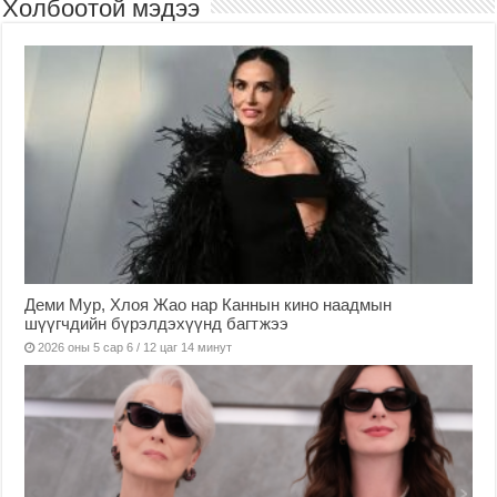
Холбоотой мэдээ
Деми Мур, Хлоя Жао нар Каннын кино наадмын
шүүгчдийн бүрэлдэхүүнд багтжээ
2026 оны 5 сар 6 / 12 цаг 14 минут