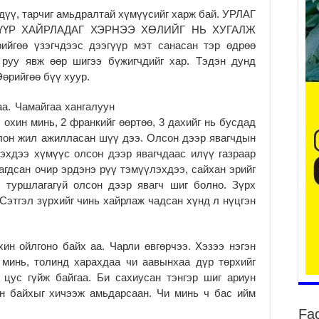
үдүү, тарчиг амьдралтай хүмүүсийг харж бай. УРЛАГ
ҮҮР ХАЙРЛАДАГ ХЭРНЭЭ ХӨЛИЙГ НЬ ХУГАЛЖ
Үе
гөө үзэгчдээс дээгүүр мэт санасан тэр өдрөө
ба
 руу явж өөр шигээ бүжигчдийг хар. Тэдэн дунд
ба
Өөрийгөө бүү хуур.
2
Үн
а. Чамайгаа хангалуун
мэ
 охин минь, 2 франкийг өөртөө, 3 дахийг нь бусдад
2
олон жил ажилласан шүү дээ. Олсон дээр явагчдын
Гэхдээ хүмүүс олсон дээр явагчдаас илүү газраар
Тө
агдсан очир эрдэнэ рүү тэмүүлэхдээ, сайхан эрийг
2
 туршлагагүй олсон дээр явагч шиг болно. Зүрх
Үн
 Сэтгэл зүрхийг чинь хайрлаж чадсан хүнд л нүцгэн
на
үр
2
ин ойлгоно байх аа. Чарли өвгөрчээ. Хэзээ нэгэн
Үн
 минь, толинд харахдаа чи аавынхаа дүр төрхийг
ба
 цус гүйж байгаа. Би сахиусан тэнгэр шиг ариун
2
үн байхыг хичээж амьдарсаан. Чи минь ч бас ийм
Үн
Fa