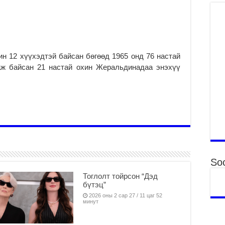
“Д
2
МО
БА
НА
ДЭ
н 12 хүүхэдтэй байсан бөгөөд 1965 онд 76 настай
2
аж байсан 21 настай охин Жеральдинадаа энэхүү
МО
БҮ
ЕР
2
ТӨ
ЦЭ
2
Soc
Өв
да
Тоглолт тойрсон “Дэд
2
бүтэц”
2026 оны 2 сар 27 / 11 цаг 52
УИ
минут
на
ша