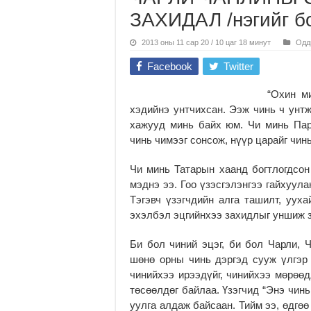
ЗАХИДАЛ /нэгийг б
2013 оны 11 сар 20 / 10 цаг 18 минут
Одд
Facebook
Twitter
“Охин м
хэдийнэ унтчихсан. Ээж чинь ч унтж
хажууд минь байх юм. Чи минь Пар
чинь чимээг сонсож, нүүр царайг чин
Чи минь Татарын хаанд богтлогдсон
мэднэ ээ. Гоо үзэсгэлэнгээ гайхуула
Тэгэвч үзэгчдийн алга ташилт, ууха
эхэлбэл эцгийнхээ захидлыг уншиж з
Би бол чиний эцэг, би бол Чарли, 
шөнө орны чинь дэргэд сууж үлгэр
чинийхээ ирээдүйг, чинийхээ мөрөөд
төсөөлдөг байлаа. Үзэгчид “Энэ чин
уулга алдаж байсаан. Тийм ээ, өдгөө