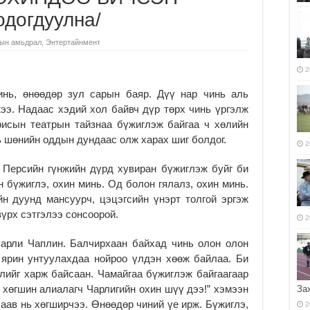
одогдуулна/
ын амьдрал
,
Энтертайнмент
2
инь, өнөөдөр зул сарын баяр. Дүү нар чинь аль
ээ. Надаас хэдий хол байвч дүр төрх чинь үргэлж
исын театрын тайзнаа бүжиглэж байгаа ч хөлийн
ь шөнийн оддын дундаас олж харах шиг болдог.
2
 Персийн гүнжийн дүрд хувиран бүжиглэж буйг би
н бүжиглэ, охин минь. Од болон гялалз, охин минь.
йн дуунд мансуурч, цэцэгсийн үнэрт толгой эргэж
үрх сэтгэлээ сонсоорой.
2
Чарли Чаплин. Балчирхаан байхад чинь олон олон
 ярин унтуулахдаа нойроо үлдэн хөөж байлаа. Би
лийг харж байсаан. Чамайгаа бүжиглэж байгаагаар
ь хөгшин алиалагч Чарлигийн охин шүү дээ!” хэмээн
За
 аав нь хөгширчээ. Өнөөдөр чиний үе ирж. Бүжиглэ,
2