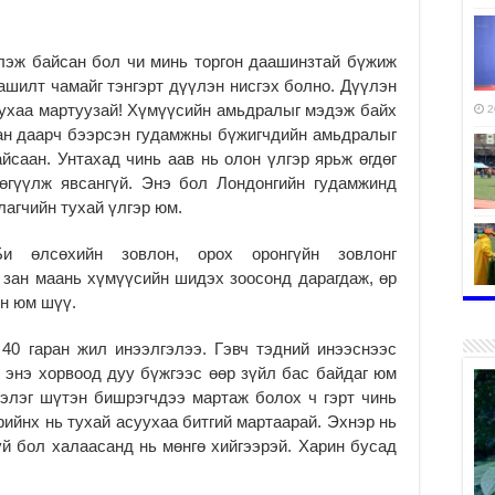
глэж байсан бол чи минь торгон даашинзтай бүжиж
ташилт чамайг тэнгэрт дүүлэн нисгэх болно. Дүүлэн
буухаа мартуузай! Хүмүүсийн амьдралыг мэдэж байх
2
ан даарч бээрсэн гудамжны бүжигчдийн амьдралыг
айсаан. Унтахад чинь аав нь олон үлгэр ярьж өгдөг
 өгүүлж явсангүй. Энэ бол Лондонгийн гудамжинд
агчийн тухай үлгэр юм.
Би өлсөхийн зовлон, орох оронгүйн зовлонг
 зан маань хүмүүсийн шидэх зоосонд дарагдаж, өр
эн юм шүү.
2
40 гаран жил инээлгэлээ. Гэвч тэдний инээснээс
 энэ хорвоод дуу бүжгээс өөр зүйл бас байдаг юм
элэг шүтэн бишрэгчдээ мартаж болох ч гэрт чинь
рийнх нь тухай асуухаа битгий мартаарай. Эхнэр нь
2
й бол халаасанд нь мөнгө хийгээрэй. Харин бусад