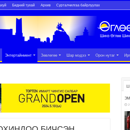
ахуй
Бидний тухай
Архив
Сурталчилгаа байрлуулах
Энтертайнмент
Зөвлөгөө
Шар мэдээ
Орон нутаг
Ир
Ш
ЭМ
2
ОХИНДОО БИЧСЭН