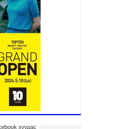
2026 оны 7 сар 15 / 11 цаг 14 минут
р усны аюулаас сэргийлж, нийслэлийн Онцгой
йдлын газрын 162 алба хаагч үүрэг гүйцэтгэж
йна
026 оны 7 сар 15 / 11 цаг 07 минут
дэсний их сурын харваанд 850 харваач цэц
ргэнээ сорьж байна
026 оны 7 сар 15 / 11 цаг 03 минут
в цэнгэлдэхийн эргэн тойронд
026 оны 7 сар 15 / 10 цаг 58 минут
дэсний их баяр наадмын шагайн харваа
санд хүрэгчдийн багийн харваагаар
гэлжилж байна
026 оны 7 сар 15 / 10 цаг 52 минут
дэсний их баяр наадмын хүчит бөхийн
рилдаан эхэллээ
026 оны 7 сар 15 / 10 цаг 46 минут
дэсний хувцасны өдрийг тохиолдуулан
cebook хуудас