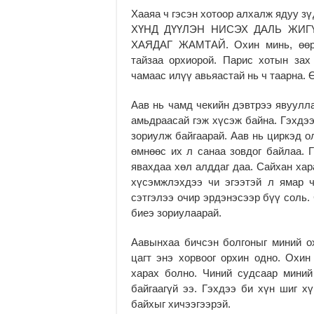
Хааяа ч гэсэн хотоор алхалж ядуу з
ХҮНД ДҮҮЛЭН НИСЭХ ДАЛЬ ЖИГ
ХАЯДАГ ЖАМТАЙ. Охин минь, өөрий
тайзаа орхиорой. Парис хотын зах
чамаас илүү авьяастай нь ч таарна. 
Аав нь чамд чекийн дэвтрээ явуулла
амьдраасай гэж хүсэж байна. Гэхдээ
зориулж байгаарай. Аав нь циркэд 
өмнөөс их л санаа зовдог байлаа. 
явахдаа хөл алддаг даа. Сайхан хар
хүсэмжлэхдээ чи эгээтэй л ямар ч
сэтгэлээ очир эрдэнэсээр бүү соль.
биеэ зориулаарай.
Аавынхаа бичсэн болгоныг миний ох
цагт энэ хорвоог орхин одно. Охин
харах болно. Чиний судсаар миний
байгаагүй ээ. Гэхдээ би хүн шиг х
байхыг хичээгээрэй.