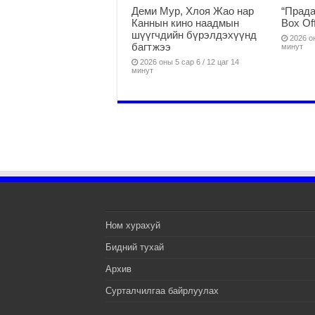
Деми Мур, Хлоя Жао нар
“Прада
Каннын кино наадмын
Box Of
шүүгчдийн бүрэлдэхүүнд
2026 он
багтжээ
минут
2026 оны 5 сар 6 / 12 цаг 14
минут
Ном хурахуй
Бидний тухай
Архив
Сурталчилгаа байрлуулах