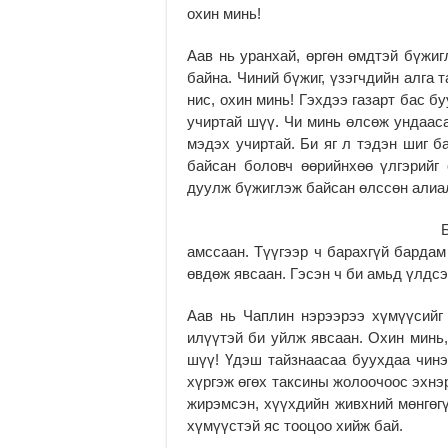
охин минь!
Аав нь уранхай, өргөн өмдтэй бүжи
байна. Чиний бүжиг, үзэгчдийн алга 
нис, охин минь! Гэхдээ газарт бас 
учиртай шүү. Чи минь өлсөж ундаас
мэдэх учиртай. Би яг л тэдэн шиг б
байсан боловч өөрийнхөө үлгэрийг
дуулж бүжиглэж байсан өлссөн алиал
амссаан. Түүгээр ч барахгүй бардам
өвдөж явсаан. Гэсэн ч би амьд үлдс
Аав нь Чаплин нэрээрээ хүмүүсийг 
илүүтэй би уйлж явсаан. Охин минь,
шүү! Үдэш тайзнаасаа буухдаа чинэ
хүргэж өгөх таксины жолоочоос эхнэ
жирэмсэн, хүүхдийн живхний мөнгөгү
хүмүүстэй яс тооцоо хийж бай.