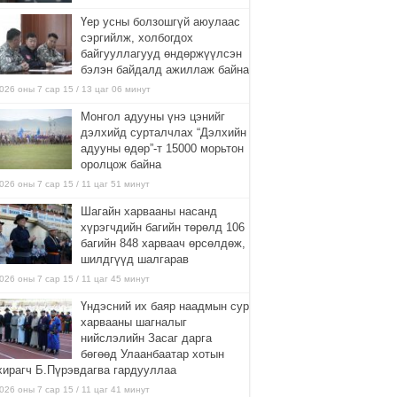
Үер усны болзошгүй аюулаас
сэргийлж, холбогдох
байгууллагууд өндөржүүлсэн
бэлэн байдалд ажиллаж байна
026 оны 7 сар 15 / 13 цаг 06 минут
Монгол адууны үнэ цэнийг
дэлхийд сурталчлах “Дэлхийн
адууны өдөр”-т 15000 морьтон
оролцож байна
026 оны 7 сар 15 / 11 цаг 51 минут
Шагайн харвааны насанд
хүрэгчдийн багийн төрөлд 106
багийн 848 харваач өрсөлдөж,
шилдгүүд шалгарав
026 оны 7 сар 15 / 11 цаг 45 минут
Үндэсний их баяр наадмын сур
харвааны шагналыг
нийслэлийн Засаг дарга
бөгөөд Улаанбаатар хотын
хирагч Б.Пүрэвдагва гардууллаа
026 оны 7 сар 15 / 11 цаг 41 минут