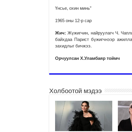
Үнсье, охин минь”
1965 оны 12-р сар
Жич:
Жүжигчин, найруулагч Ч. Чапли
байхдаа Парист бүжигчнээр ажилл
захидлыг бичжээ.
Орчуулсан Х.Уламбаяр тоймч
Холбоотой мэдээ