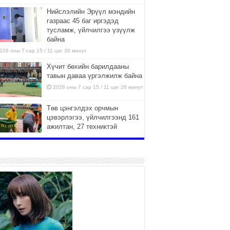
Нийслэлийн Эрүүл мэндийн
газраас 45 баг иргэдэд
тусламж, үйлчилгээ үзүүлж
байна
026 оны 7 сар 15 / 11 цаг 30 минут
Хүчит бөхийн барилдааны
тавын даваа үргэлжилж байна
2026 оны 7 сар 15 / 11 цаг 26 минут
Төв цэнгэлдэх орчмын
цэвэрлэгээ, үйлчилгээнд 161
ажилтан, 27 техниктэй
ажиллаж байна
026 оны 7 сар 15 / 11 цаг 22 минут
Наадмын амралтын өдрүүдэд
нийслэлийн эрүүл мэндийн
байгууллагууд дараах
хуваарийн дагуу ажиллана
026 оны 7 сар 15 / 11 цаг 18 минут
Үндэсний их баяр наадам
эхэллээ