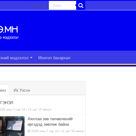
гэний мэдээлэл
Монгол бахархал
инэ
Их Үзсэн
ГЭНЭЛ
026 оны 7 сар 19 / 15 цаг 15 минут
Аяллаа зөв төлөвлөхийг
иргэдэд зөвлөж байна
2026 оны 7 сар 16 / 11 цаг 50 минут