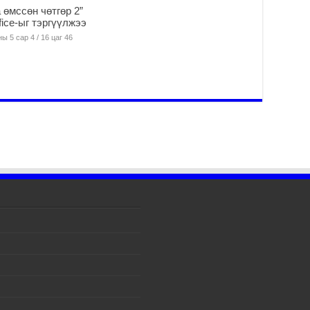
2
 өмссөн чөтгөр 2”
fice-ыг тэргүүлжээ
Мо
ба
ы 5 сар 4 / 16 цаг 46
2
УИ
Ул
хү
2
УИ
Со
ба
2
Их
үз
өр
2
Ул
хү
2
Мо