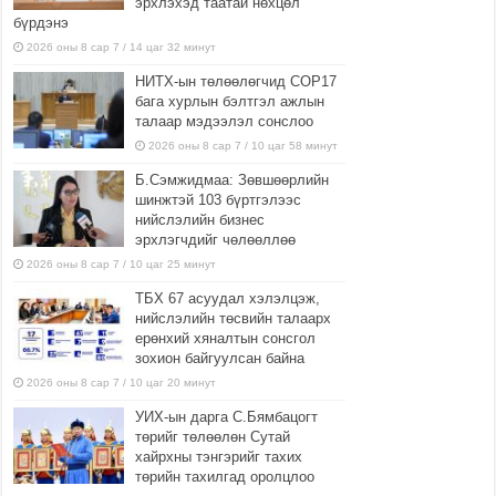
эрхлэхэд таатай нөхцөл
бүрдэнэ
2026 оны 8 сар 7 / 14 цаг 32 минут
НИТХ-ын төлөөлөгчид COP17
бага хурлын бэлтгэл ажлын
талаар мэдээлэл сонслоо
2026 оны 8 сар 7 / 10 цаг 58 минут
Б.Сэмжидмаа: Зөвшөөрлийн
шинжтэй 103 бүртгэлээс
нийслэлийн бизнес
эрхлэгчдийг чөлөөллөө
2026 оны 8 сар 7 / 10 цаг 25 минут
ТБХ 67 асуудал хэлэлцэж,
нийслэлийн төсвийн талаарх
ерөнхий хяналтын сонсгол
зохион байгуулсан байна
2026 оны 8 сар 7 / 10 цаг 20 минут
УИХ-ын дарга С.Бямбацогт
төрийг төлөөлөн Сутай
хайрхны тэнгэрийг тахих
төрийн тахилгад оролцлоо