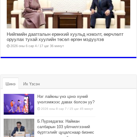
Нийгмийн даатгалын ерөнхий хуульд нэмэлт, өөрчлөлт
оруулах тухай хуулийн төсөл өргөн мэдүүлэв
2026 оны 6 сар 4 / 17 цаг 36 минут
Шинэ
Их Үзсэн
Нэг лайкны үнэ цэнэ хүний
үнэлэмжээс давах болсон уу?
2026 оны 8 сар 7 / 15 цаг 45 минут
Б.Пүрэвдагва: Найман
салбарын 103 үйлчилгээний
бүртгэлийг цуцалснаар бизнес