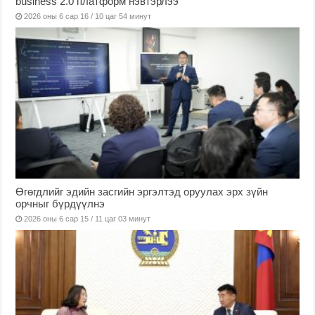
business 2.0 платформ нэвтэрлээ
2026 оны 6 сар 16 / 10 цаг 54 минут
Өгөгдлийг эдийн засгийн эргэлтэд оруулах эрх зүйн
орчныг бүрдүүлнэ
2026 оны 6 сар 15 / 11 цаг 03 минут