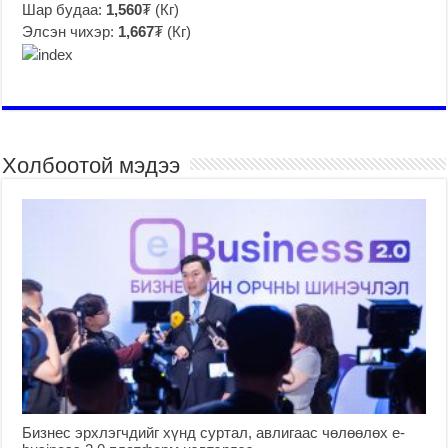
Шар будаа:
1,560
₮ (Кг)
Элсэн чихэр:
1,667
₮ (Кг)
Холбоотой мэдээ
Бизнес эрхлэгчдийг хүнд суртал, авлигаас чөлөөлөх е-