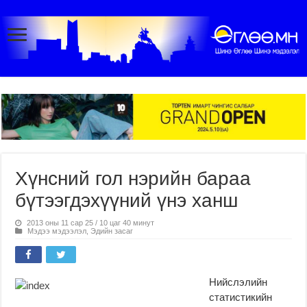
Хүнсний гол нэрийн бараа
бүтээгдэхүүний үнэ ханш
2013 оны 11 сар 25 / 10 цаг 40 минут
Мэдээ мэдээлэл
,
Эдийн засаг
Нийслэлийн
статистикийн