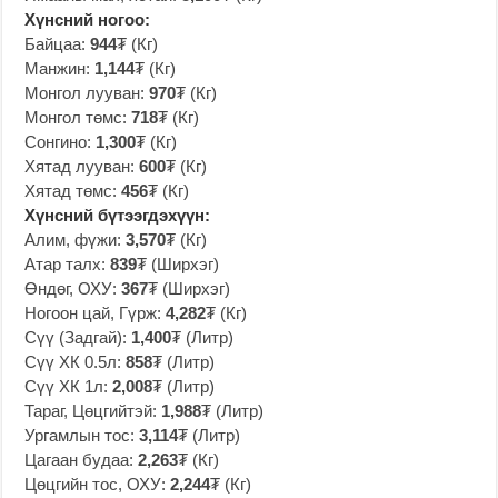
Хүнсний ногоо:
Байцаа:
944
₮ (Кг)
Манжин:
1,144
₮ (Кг)
Монгол лууван:
970
₮ (Кг)
Монгол төмс:
718
₮ (Кг)
Сонгино:
1,300
₮ (Кг)
Хятад лууван:
600
₮ (Кг)
Хятад төмс:
456
₮ (Кг)
Хүнсний бүтээгдэхүүн:
Алим, фүжи:
3,570
₮ (Кг)
Атар талх:
839
₮ (Ширхэг)
Өндөг, ОХУ:
367
₮ (Ширхэг)
Ногоон цай, Гүрж:
4,282
₮ (Кг)
Сүү (Задгай):
1,400
₮ (Литр)
Сүү ХК 0.5л:
858
₮ (Литр)
Сүү ХК 1л:
2,008
₮ (Литр)
Тараг, Цөцгийтэй:
1,988
₮ (Литр)
Ургамлын тос:
3,114
₮ (Литр)
Цагаан будаа:
2,263
₮ (Кг)
Цөцгийн тос, ОХУ:
2,244
₮ (Кг)