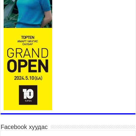
Байнгын хорооны дарга Г.Тэмүүлэн тэргүүтэй
УИХ-ын гишүүд БНСУ-ын Үндэсний Ассамблейн
гишүүдийг хүлээн авч уулзав
2026 оны 8 сар 6 / 16 цаг 24 минут
“Туул усан цогцолбор” төслийн нэгдүгээр шатны
ТЭЗҮ-ийг боловсруулах ажил 90 хувийн
гүйцэтгэлтэй байна
2026 оны 8 сар 6 / 14 цаг 14 минут
Татварын өрийг барагдуулахдаа орлогын 30
хувийг татвар төлөгчид үлдээхээр хуульчилж,
татварын тайлангаа залруулах хугацааг хоёр
жил болгон сунгажээ
2026 оны 8 сар 6 / 14 цаг 10 минут
Нэгдүгээр хорооллын арын замыг наймдугаар
сарын 6-ны 23:00 цагаас түр хааж, борооны ус
зайлуулах шугамын хөндлөн сэтэлгээ хийнэ
2026 оны 8 сар 6 / 11 цаг 40 минут
Өвөлжилтийн бэлтгэл ажлын хүрээнд Шадар
сайд Н.Номтойбаяр Дорноговь аймагт ажиллав
Facebook хуудас
2026 оны 8 сар 6 / 9 цаг 25 минут