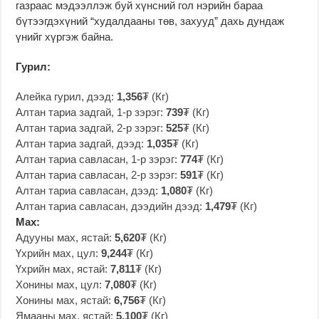
газраас мэдээллэж буй хүнсний гол нэрийн бараа
бүтээгдэхүний “худалдааны төв, захууд” дахь дундаж
үнийг хүргэж байна.
Гурил:
Алейка гурил, дээд:
1,356
₮ (Кг)
Алтан тариа задгай, 1-р зэрэг:
739
₮ (Кг)
Алтан тариа задгай, 2-р зэрэг:
525
₮ (Кг)
Алтан тариа задгай, дээд:
1,035
₮ (Кг)
Алтан тариа савласан, 1-р зэрэг:
774
₮ (Кг)
Алтан тариа савласан, 2-р зэрэг:
591
₮ (Кг)
Алтан тариа савласан, дээд:
1,080
₮ (Кг)
Алтан тариа савласан, дээдийн дээд:
1,479
₮ (Кг)
Мах:
Адууны мах, ястай:
5,620
₮ (Кг)
Үхрийн мах, цул:
9,244
₮ (Кг)
Үхрийн мах, ястай:
7,811
₮ (Кг)
Хонины мах, цул:
7,080
₮ (Кг)
Хонины мах, ястай:
6,756
₮ (Кг)
Ямааны мах, ястай:
5,100
₮ (Кг)