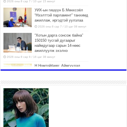
2026 оны 8 сар 7 / 10 цаг 15 минут
УИХ-ын гишүүн Б.Мөнхсоёл
“Нээлттэй парламент” танхимд
ажиллаж, иргэдтэй уулзлаа
2026 оны 8 сар 7 / 10 цаг 08 минут
“Хотын дарга сонсож байна”
150150 тусгай дугаарыг
наймдугаар сарын 14-нөөс
ажиллуулж эхэлнэ
2026 оны 8 сар 6 / 16 цаг 38 минут
Н.Номтойбаяр: Аймгуудад
тулгамдаж буй асуудлуудыг
долоо хоног бүр Засгийн
газрын хуралдаанд
танилцуулж, шийдвэрлүүлнэ
2026 оны 8 сар 6 / 16 цаг 34 минут
УИХ-ын дарга С.Бямбацогт
төрийг төлөөлөн Сутай
хайрхны тэнгэрийг тахих
төрийн тахилгад оролцлоо
2026 оны 8 сар 6 / 16 цаг 30 минут