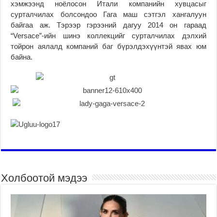
хэмжээнд ноёлосон Итали компанийн хувцасыг
сурталчилах болсондоо Гага маш сэтгэл хангалуун
байгаа аж. Тэрээр гэрээний дагуу 2014 он гараад
“Versace”-ийн шинэ коллекцийг сурталчилах дэлхий
тойрон аялалд компаний баг бүрэлдэхүүнтэй явах юм
байна.
Холбоотой мэдээ