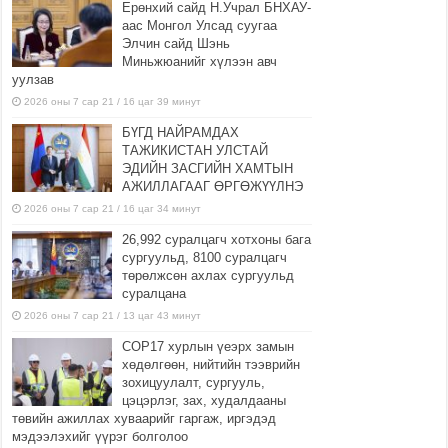
Ерөнхий сайд Н.Учрал БНХАУ-
аас Монгол Улсад суугаа
Элчин сайд Шэнь
Миньжюанийг хүлээн авч
уулзав
2026 оны 7 сар 21 / 16 цаг 39 минут
БҮГД НАЙРАМДАХ
ТАЖИКИСТАН УЛСТАЙ
ЭДИЙН ЗАСГИЙН ХАМТЫН
АЖИЛЛАГААГ ӨРГӨЖҮҮЛНЭ
2026 оны 7 сар 21 / 16 цаг 34 минут
26,992 суралцагч хотхоны бага
сургуульд, 8100 суралцагч
төрөлжсөн ахлах сургуульд
суралцана
2026 оны 7 сар 21 / 13 цаг 43 минут
COP17 хурлын үеэрх замын
хөдөлгөөн, нийтийн тээврийн
зохицуулалт, сургууль,
цэцэрлэг, зах, худалдааны
төвийн ажиллах хуваарийг гаргаж, иргэдэд
мэдээлэхийг үүрэг болголоо