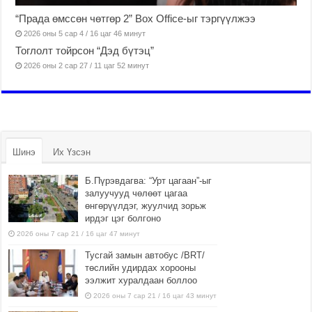
“Прада өмссөн чөтгөр 2” Box Office-ыг тэргүүлжээ
2026 оны 5 сар 4 / 16 цаг 46 минут
Тоглолт тойрсон “Дэд бүтэц”
2026 оны 2 сар 27 / 11 цаг 52 минут
Шинэ
Их Үзсэн
Б.Пүрэвдагва: “Урт цагаан”-ыг
залуучууд чөлөөт цагаа
өнгөрүүлдэг, жуулчид зорьж
ирдэг цэг болгоно
2026 оны 7 сар 21 / 16 цаг 47 минут
Тусгай замын автобус /BRT/
төслийн удирдах хорооны
ээлжит хуралдаан боллоо
2026 оны 7 сар 21 / 16 цаг 43 минут