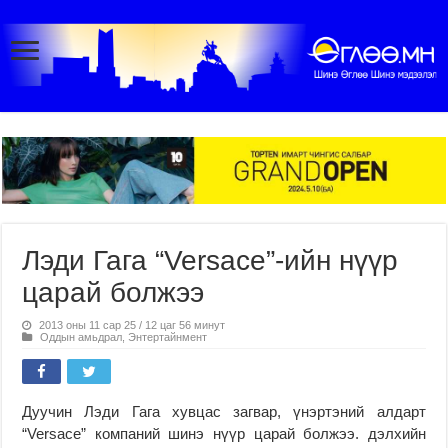
Лэди Гага “Versace”-ийн нүүр
царай болжээ
2013 оны 11 сар 25 / 12 цаг 56 минут
Оддын амьдрал
,
Энтертайнмент
Дуучин Лэди Гага хувцас загвар, үнэртэний алдарт
“Versace” компаний шинэ нүүр царай болжээ. дэлхийн