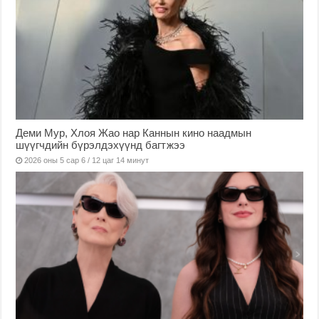
Деми Мур, Хлоя Жао нар Каннын кино наадмын
шүүгчдийн бүрэлдэхүүнд багтжээ
2026 оны 5 сар 6 / 12 цаг 14 минут