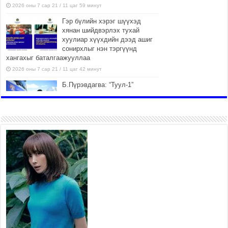
2026 оны 7 сар 21 / 11 цаг 59 минут
Гэр бүлийн хэрэг шүүхэд
хянан шийдвэрлэх тухай
хуулиар хүүхдийн дээд ашиг
сонирхлыг нэн тэргүүнд
хангахыг баталгаажууллаа
2026 оны 7 сар 21 / 11 цаг 42 минут
Б.Пүрэвдагва: “Туул-1”
коллекторыг ашиглалтад
оруулж байж бид гэр
хорооллыг барилгажуулна
2026 оны 7 сар 21 / 10 цаг 15 минут
НИЙСЛЭЛ, АЙМГИЙН
УДИРДЛАГУУДЫН АЖЛЫГ
ХҮНД СУРТЛЫГ БУУРУУЛЖ,
ИРГЭД, АЖ АХУЙН НЭГЖИЙН
АЧААГ ХЭРХЭН ХӨНГӨЛСНӨӨР ДҮГНЭНЭ
2026 оны 7 сар 21 / 10 цаг 09 минут
Байнгын хорооны дарга
М.Мандхай Цөлжилттэй
тэмцэх тухай НҮБ-ын