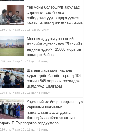
Үер усны болзошгүй аюулаас
сэргийлж, холбогдох
байгууллагууд өндөржүүлсэн
бэлэн байдалд ажиллаж байна
026 оны 7 сар 15 / 13 цаг 06 минут
Монгол адууны үнэ цэнийг
дэлхийд сурталчлах “Дэлхийн
адууны өдөр”-т 15000 морьтон
оролцож байна
026 оны 7 сар 15 / 11 цаг 51 минут
Шагайн харвааны насанд
хүрэгчдийн багийн төрөлд 106
багийн 848 харваач өрсөлдөж,
шилдгүүд шалгарав
026 оны 7 сар 15 / 11 цаг 45 минут
Үндэсний их баяр наадмын сур
харвааны шагналыг
нийслэлийн Засаг дарга
бөгөөд Улаанбаатар хотын
хирагч Б.Пүрэвдагва гардууллаа
026 оны 7 сар 15 / 11 цаг 41 минут