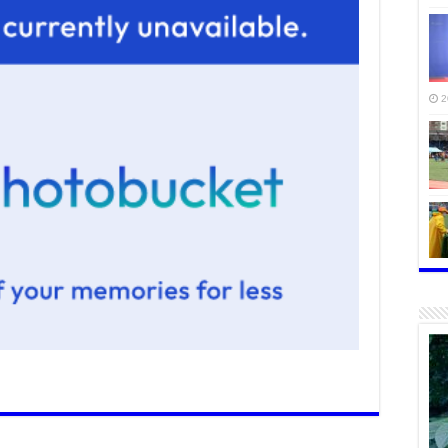
2
2
2