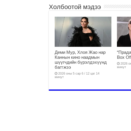
Холбоотой мэдээ
Деми Мур, Хлоя Жао нар
“Прада
Каннын кино наадмын
Box Of
шүүгчдийн бүрэлдэхүүнд
2026 он
багтжээ
минут
2026 оны 5 сар 6 / 12 цаг 14
минут