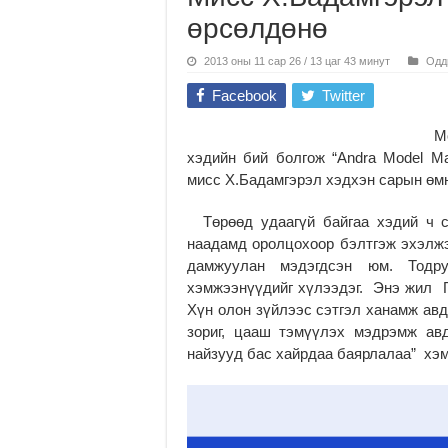
өрсөлдөнө
2013 оны 11 сар 26 / 13 цаг 43 минут
Одд
Facebook
Twitter
Мон
хэдийн бий болгож “Andra Model Ma
мисс Х.Бадамгэрэл хэдхэн сарын өм
Төрөөд удаагүй байгаа хэдий ч с
наадамд оролцохоор бэлтгэж эхэлжэ
дамжуулан мэдэгдсэн юм. Тодр
хэмжээнүүдийг хүлээдэг. Энэ жил Г
Хүн олон зүйлээс сэтгэл ханамж авд
зориг, цааш тэмүүлэх мэдрэмж ав
найзууд бас хайрдаа баярлалаа” хэ