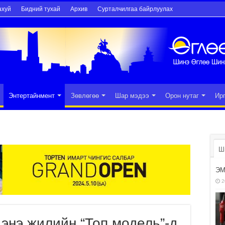
ахуй
Бидний тухай
Архив
Сурталчилгаа байрлуулах
Энтертайнмент
Зөвлөгөө
Шар мэдээ
Орон нутаг
Ир
Ш
ЭМ
2
энэ жилийн “Топ модель”-д