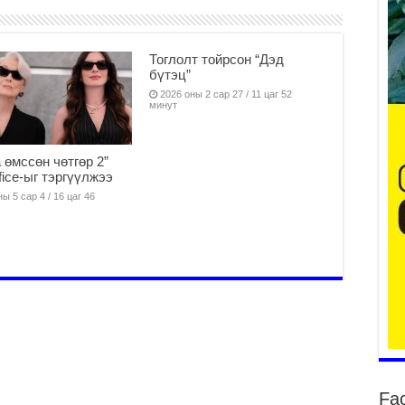
Үе
Тоглолт тойрсон “Дэд
ба
бүтэц”
ба
2026 оны 2 сар 27 / 11 цаг 52
минут
2
Үн
мэ
 өмссөн чөтгөр 2”
2
fice-ыг тэргүүлжээ
Тө
ы 5 сар 4 / 16 цаг 46
2
Үн
на
үр
2
Үн
ба
2
Үн
Fa