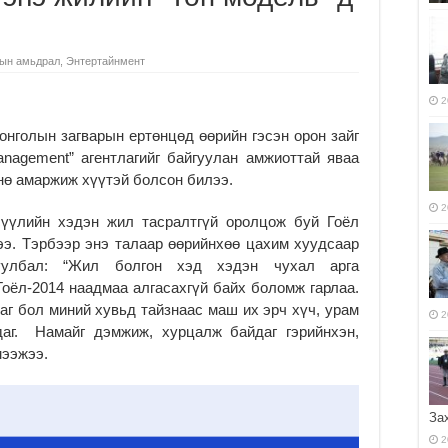
ын амьдрал
,
Энтертайнмент
2
голын загварын ертөнцөд өөрийн гэсэн орон зайг
nagement” агентлагийг байгуулан амжиоттай яваа
нө амаржиж хүүтэй болсон билээ.
2
үүлийн хэдэн жил тасралтгүй оролцож буй Гоёл
э. Тэрбээр энэ талаар өөрийнхөө цахим хуудсаар
уулбал: “Жил болгон хэд хэдэн чухал арга
оёл-2014 наадмаа алгасахгүй байх боломж гарлаа.
аг бол миний хувьд тайзнаас маш их эрч хүч, урам
2
даг. Намайг дэмжиж, хурцалж байдаг гэрийнхэн,
мээжээ.
За
2