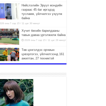
Нийслэлийн Эрүүл мэндийн
газраас 45 баг иргэдэд
тусламж, үйлчилгээ үзүүлж
байна
026 оны 7 сар 15 / 11 цаг 30 минут
Хүчит бөхийн барилдааны
тавын даваа үргэлжилж байна
2026 оны 7 сар 15 / 11 цаг 26 минут
Төв цэнгэлдэх орчмын
цэвэрлэгээ, үйлчилгээнд 161
ажилтан, 27 техниктэй
ажиллаж байна
026 оны 7 сар 15 / 11 цаг 22 минут
Наадмын амралтын өдрүүдэд
нийслэлийн эрүүл мэндийн
байгууллагууд дараах
хуваарийн дагуу ажиллана
026 оны 7 сар 15 / 11 цаг 18 минут
Үндэсний их баяр наадам
эхэллээ