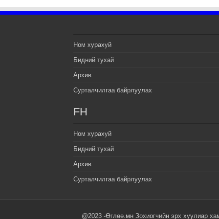
Ном хурахуй
Бидний тухай
Архив
Сурталчилгаа байрлуулах
FH
Ном хурахуй
Бидний тухай
Архив
Сурталчилгаа байрлуулах
@2023 -Өглөө.мн Зохиогчийн эрх хуулиар ха