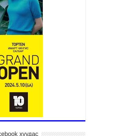
2026 оны 7 сар 15 / 11 цаг 14 минут
р усны аюулаас сэргийлж, нийслэлийн Онцгой
йдлын газрын 162 алба хаагч үүрэг гүйцэтгэж
йна
026 оны 7 сар 15 / 11 цаг 07 минут
дэсний их сурын харваанд 850 харваач цэц
ргэнээ сорьж байна
026 оны 7 сар 15 / 11 цаг 03 минут
в цэнгэлдэхийн эргэн тойронд
026 оны 7 сар 15 / 10 цаг 58 минут
дэсний их баяр наадмын шагайн харваа
санд хүрэгчдийн багийн харваагаар
гэлжилж байна
026 оны 7 сар 15 / 10 цаг 52 минут
дэсний их баяр наадмын хүчит бөхийн
рилдаан эхэллээ
026 оны 7 сар 15 / 10 цаг 46 минут
дэсний хувцасны өдрийг тохиолдуулан
cebook хуудас