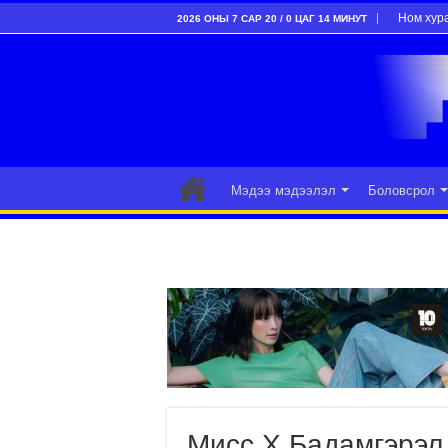
Ном хур
2026 ОНЫ 7 САР 20 / 0 ЦАГ 14 МИНУТ
Мэдээ мэдээлэл
Боловсрол
Мисс Х.Бадамгэрэл 