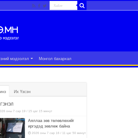
гэний мэдээлэл
Монгол бахархал
инэ
Их Үзсэн
ГЭНЭЛ
026 оны 7 сар 19 / 15 цаг 15 минут
Аяллаа зөв төлөвлөхийг
иргэдэд зөвлөж байна
2026 оны 7 сар 16 / 11 цаг 50 минут