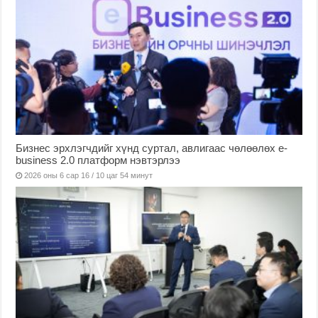
Бизнес эрхлэгчдийг хүнд суртал, авлигаас чөлөөлөх е-
business 2.0 платформ нэвтэрлээ
2026 оны 6 сар 16 / 10 цаг 54 минут