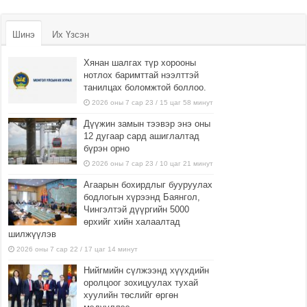
Шинэ
Их Үзсэн
Хянан шалгах түр хорооны
нотлох баримттай нээлттэй
танилцах боломжтой боллоо.
2026 оны 7 сар 23 / 15 цаг 58 минут
Дүүжин замын тээвэр энэ оны
12 дугаар сард ашиглалтад
бүрэн орно
2026 оны 7 сар 23 / 10 цаг 21 минут
Агаарын бохирдлыг бууруулах
бодлогын хүрээнд Баянгол,
Чингэлтэй дүүргийн 5000
өрхийг хийн халаалтад
шилжүүлэв
2026 оны 7 сар 22 / 17 цаг 14 минут
Нийгмийн сүлжээнд хүүхдийн
оролцоог зохицуулах тухай
хуулийн төслийг өргөн