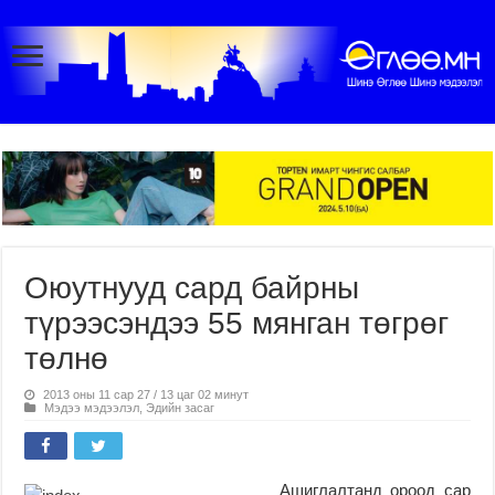
Оюутнууд сард байрны
түрээсэндээ 55 мянган төгрөг
төлнө
2013 оны 11 сар 27 / 13 цаг 02 минут
Мэдээ мэдээлэл
,
Эдийн засаг
Ашиглалтанд ороод сар