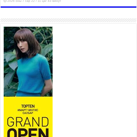
2026 оны 7 сар 22 / 11 цаг 43 минут
“4 улирлын турш үйл
ажиллагаа явуулах
боломжтой-Хүүхэд хөгжүүлэх
төв” байгуулах төсөлд төр,
хувийн хэвшлийн түншлэлийн хүрээнд хамтран
ажиллахыг урьж байна
2026 оны 7 сар 22 / 9 цаг 28 минут
Б.Пүрэвдагва: “Урт цагаан”-ыг
залуучууд чөлөөт цагаа
өнгөрүүлдэг, жуулчид зорьж
ирдэг цэг болгоно
2026 оны 7 сар 21 / 16 цаг 47 минут
Тусгай замын автобус /BRT/ төслийн удирдах
хорооны ээлжит хуралдаан боллоо
2026 оны 7 сар 21 / 16 цаг 43 минут
Ерөнхий сайд Н.Учрал БНХАУ-аас Монгол Улсад
суугаа Элчин сайд Шэнь Миньжюанийг хүлээн
авч уулзав
2026 оны 7 сар 21 / 16 цаг 39 минут
БҮГД НАЙРАМДАХ ТАЖИКИСТАН УЛСТАЙ