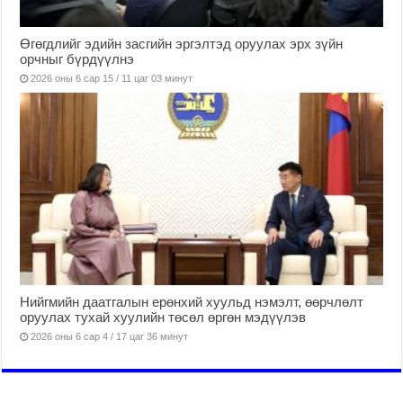
Өгөгдлийг эдийн засгийн эргэлтэд оруулах эрх зүйн
орчныг бүрдүүлнэ
2026 оны 6 сар 15 / 11 цаг 03 минут
Нийгмийн даатгалын ерөнхий хуульд нэмэлт, өөрчлөлт
оруулах тухай хуулийн төсөл өргөн мэдүүлэв
2026 оны 6 сар 4 / 17 цаг 36 минут