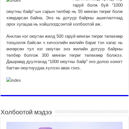
гаруй болж буй “1000
оюутны байр”-ын сарын төлбөр нь 55 мянган төгрөг болж
хямдарсан байна. Энэ нь дотуур байрны ашиглалтнад
орох хугацаа нь хойшлогдсонтой холбоотой аж.
Анхлан нэг оюутан жилд 500 гаруй мянган төгрөг төлөхөөр
тооцоолж байсан ч хичээлийн жилийн бараг тэн хагас нь
өнгөрсөн тул нэг оюутан энэ жилийн дотуур байрны
төлбөр болгож 300 мянган төгрөг төлөхөөр болжээ.
Дашрамд дуулгахад “1000 оюутны байр” энэ долоо хоногт
багтан оюутнуудаа хүлээн авах гэнэ.
Холбоотой мэдээ