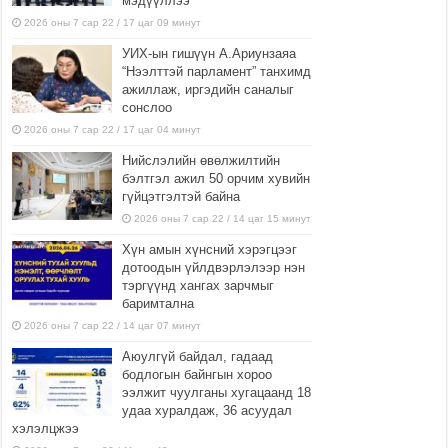
мэдүүллээ
2026 оны 7 сар 22 / 17 цаг 09 минут
УИХ-ын гишүүн А.Ариунзаяа
“Нээлттэй парламент” танхимд
ажиллаж, иргэдийн саналыг
сонслоо
2026 оны 7 сар 22 / 17 цаг 04 минут
Нийслэлийн өвөлжилтийн
бэлтгэл ажил 50 орчим хувийн
гүйцэтгэлтэй байна
2026 оны 7 сар 22 / 14 цаг 15 минут
Хүн амын хүнсний хэрэгцээг
дотоодын үйлдвэрлэлээр нэн
тэргүүнд хангах зарчмыг
баримтална
2026 оны 7 сар 22 / 14 цаг 07 минут
Аюулгүй байдал, гадаад
бодлогын байнгын хороо
ээлжит чуулганы хугацаанд 18
удаа хуралдаж, 36 асуудал
хэлэлцжээ