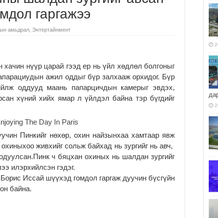
мдол гаргажээ
ын амьдрал
,
Энтертайнмент
2
н хачин нүүр царай гээд ер нь үйл хөдлөл болгоныг
апарациудын ажил оддыг бүр залхааж орхидог. Бүр
ийлж оддууд маань папарцичдын камерыг эвдэх,
да
рсан хүний хийх ямар л үйлдэл байна тэр бүгдийг
2
уучин Пинкийг нөхөр, охин найзынхаа хамтаар явж
 охиныхоо живхийг сольж байхад нь зургийг нь авч,
одуулсан.Пинк ч бяцхан охиных нь шалдан зургийг
ээ илэрхийлсэн гэдэг.
 Борис Иссай шүүхэд гомдол гаргаж дуучин бүсгүйн
он байна.