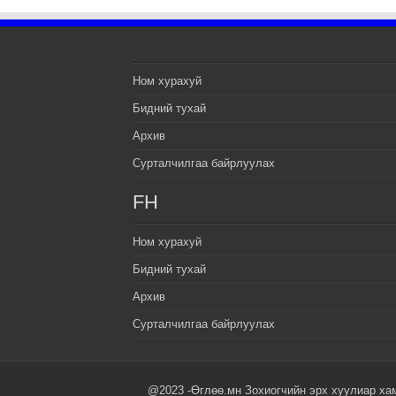
Ном хурахуй
Бидний тухай
Архив
Сурталчилгаа байрлуулах
FH
Ном хурахуй
Бидний тухай
Архив
Сурталчилгаа байрлуулах
@2023 -Өглөө.мн Зохиогчийн эрх хуулиар ха