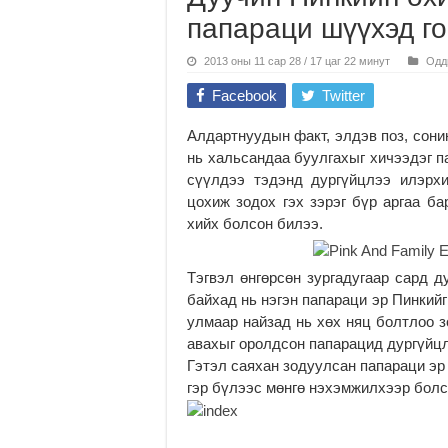
папараци шүүхэд го
2013 оны 11 сар 28 / 17 цаг 22 минут
Одд
Facebook
Twitter
Алдартнуудын факт, элдэв поз, сони
нь хальсандаа буулгахыг хичээдэг п
сүүлдээ тэдэнд дургүйцлээ илэрх
цохиж зодох гэх зэрэг бүр аргаа ба
хийх болсон билээ.
Тэгвэл өнгөрсөн зургадугаар сард д
байхад нь нэгэн папараци эр Пинкийг
улмаар найзад нь хөх няц болтлоо з
авахыг оролдсон папарацид дургүйцл
Гэтэл саяхан зодуулсан папараци эр
гэр бүлээс мөнгө нэхэмжилхээр болс