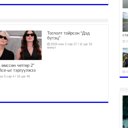
Тоглолт тойрсон “Дэд
ст
бүтэц”
2
2026 оны 2 сар 27 / 11 цаг 52
минут
 өмссөн чөтгөр 2”
fice-ыг тэргүүлжээ
2
ы 5 сар 4 / 16 цаг 46
2