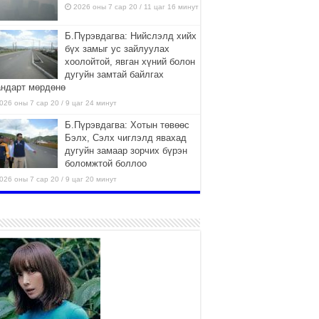
2026 оны 7 сар 20 / 11 цаг 16 минут
Б.Пүрэвдагва: Нийслэлд хийх
бүх замыг ус зайлуулах
хоолойтой, явган хүний болон
дугуйн замтай байлгах
андарт мөрдөнө
026 оны 7 сар 20 / 9 цаг 24 минут
Б.Пүрэвдагва: Хотын төвөөс
Бэлх, Сэлх чиглэлд явахад
дугуйн замаар зорчих бүрэн
боломжтой боллоо
026 оны 7 сар 20 / 9 цаг 20 минут
Хан-Уул дүүрэг, Чингисийн
өргөн чөлөөний ус зайлуулах
шугам хоолойн ажил 80
хувьтай үргэлжилж байна
026 оны 7 сар 20 / 9 цаг 14 минут
Усархаг аадар бороо орж
байгаа тул аюулгүй байдлаа
хангаж, үер усны аюулаас
сэрэмжлэхийг нийслэлийн