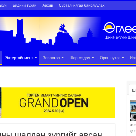
ахуй
Бидний тухай
Архив
Сурталчилгаа байрлуулах
Энтертайнмент
Зөвлөгөө
Шар мэдээ
Орон нутаг
Ир
Ш
хо
2
ины шалдан зургийг авсан