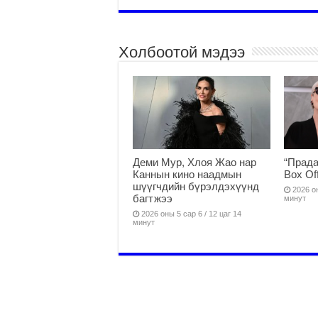
Холбоотой мэдээ
Деми Мур, Хлоя Жао нар
“Прада
Каннын кино наадмын
Box Of
шүүгчдийн бүрэлдэхүүнд
2026 он
багтжээ
минут
2026 оны 5 сар 6 / 12 цаг 14
минут