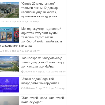
“Сэлбэ 20 минутын хот”
төслийн анхны 12 давхар
барилгын үндсэн карказ,
цутгалтын ажил дууслаа
026 оны 7 сар 20 / 17 цаг 17 минут
Мопед, скүүтер, тэдгээртэй
адилтгах үзүүлэлт бүхий
тээврийн хэрэгсэлтэй
холбоотой нийслэлийн засаг
рга захирамж гаргалаа
026 оны 7 сар 20 / 17 цаг 11 минут
Төв цэвэрлэх байгууламжид
хоногт дунджаар 3 тонн хатуу
хог хаягдал ирж байна
2026 оны 7 сар 20 / 12 цаг 06 минут
“Эхийн алдар” одонгийн
шаардлагыг хөнгөрүүллээ
2026 оны 7 сар 20 / 11 цаг 51 минут
“Жил бүрийн өвөл, жил бүрийн
ижил асуудал”