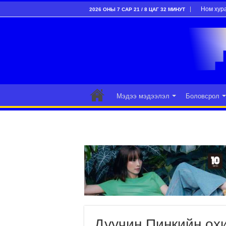
Ном хур
2026 ОНЫ 7 САР 21 / 8 ЦАГ 32 МИНУТ
Мэдээ мэдээлэл
Боловсрол
Дуучин Пинкийн ох