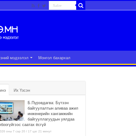
гэний мэдээлэл
Монгол бахархал
инэ
Их Үзсэн
Б.Пүрэвдагва: Бүтээн
байгуулалтын аливаа ажил
инженерийн хангамжийн
байгууллагуудын уялдаа
лбоогүйгээс саатах ёсгүй
026 оны 7 сар 20 / 17 цаг 21 минут