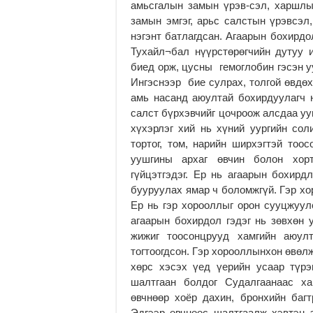
амьсгалын замын үрэв-сэл, харшлын
замын эмгэг, арьс салстын үрэвсэл
нэгэнт батлагдсан. Агаарын бохирдо
Тухайл¬бал нүүрстөрөгчийн дутуу 
биед орж, цусны гемоглобин гэсэн у
Ингэснээр бие сулрах, толгой өвдөх
амь насанд аюултай бохирдуулагч 
салст бүрхэвчийг цочроож алсдаа уу
хүхэрлэг хий нь хүний уургийн сол
тортог, том, нарийн ширхэгтэй тоо
уушгины архаг өвчин болон хорт
гүйцэтгэдэг. Ер нь агаарын бохирд
бууруулах ямар ч боломжгүй. Гэр хо
Ер нь гэр хорооллыг орон сууцжуу
агаарын бохирдол гэдэг нь зөвхөн 
жижиг тоосонцрууд хамгийн аюулт
тогтоогдсон. Гэр хорооллынхон өвөлжи
хөрс хэсэх үед үерийн усаар түрэ
шалтгаан болдог Судалгаанаас ха
өвчнөөр хоёр дахин, бронхийн багт
Эдгээр өвчнөөс шалтгаалж хэвтэн 