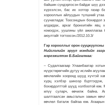
байшин сүндэрлэсэн байдаг шүү дээ.
хүрээлсэн, бас их хотгор газар б
хорооллын айлуудын түлшний утаа г
суунагладаг. Тоосонцрын бохирдол 
алдагдах, архаг бронхитийн явц 
нэмэгдэх, уушгины үйл ажиллагаа 
аюултайг тогтоосон./2012.10.3/
Гэр хорооллыг орон сууцжуулсны 
Нийслэлийн эрүүл мэндийн газр
мэргэжилтэн Б.Байгалмаа:
– Судалгаагаар Улаанбаатар хотын
нүүрстөрөгчийн дутуу ислийн агуула
өвчлөлийн хооронд шууд хүчтэй ха
хурц хэлбэр шинээр бүртгэгдэж,
бохирдолттой шууд холбоотой юм. 
илүү суларч, өвчилж байна. Ам
шалтгаалсан амьсгалын замын өвчлө
өвчлөл баталж байгаа юм. Агаарын