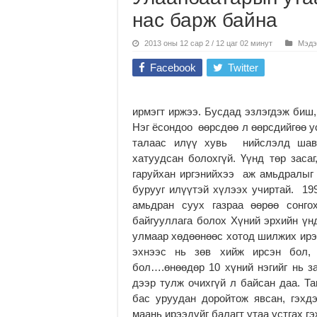
нас барж байна
2013 оны 12 сар 2 / 12 цаг 02 минут
Мэдэ
Facebook
Twitter
ирмэгт иржээ. Бусдад эзлэгдэж биш,
Нэг ёсондоо өөрсдөө л өөрсдийгөө ус
талаас илүү хувь нийслэлд шавч
хатуудсан болохгүй. Үүнд төр заса
гаруйхан иргэнийхээ аж амьдралыг
бурууг илүүтэй хүлээх учиртай. 1
амьдран суух газраа өөрөө сонго
байгууллага болох Хүний эрхийн үнд
улмаар хөдөөнөөс хотод шилжих ирэх
эхнээс нь зөв хийж ирсэн бол, 
бол….өнөөдөр 10 хүний нэгийг нь з
дээр тулж очихгүй л байсан даа. Та
бас уруудан доройтож явсан, гэхд
маань ирээдүйг балагт утаа устгах гэ