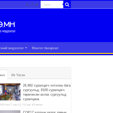
гэний мэдээлэл
Монгол бахархал
инэ
Их Үзсэн
26,992 суралцагч хотхоны бага
сургуульд, 8100 суралцагч
төрөлжсөн ахлах сургуульд
суралцана
026 оны 7 сар 21 / 13 цаг 43 минут
COP17 хурлын үеэрх замын