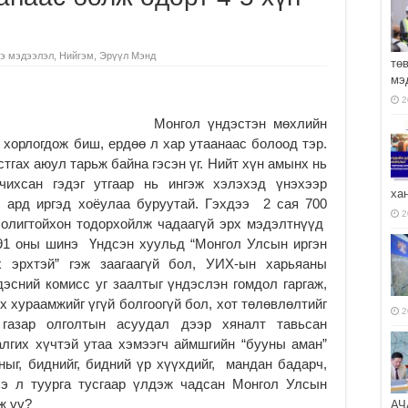
э мэдээлэл
,
Нийгэм
,
Эрүүл Мэнд
тө
мэ
2
Монгол үндэстэн мөхлийн
 хорлогдож биш, ердөө л хар утаанаас болоод тэр.
тгах аюул тарьж байна гэсэн үг. Нийт хүн амынх нь
ихсан гэдэг утгаар нь ингэж хэлэхэд үнэхээр
ха
г, ард иргэд хоёулаа буруутай. Гэхдээ 2 сая 700
2
 олигтойхон тодорхойлж чадаагүй эрх мэдэлтнүүд
991 оны шинэ Үндсэн хуульд “Монгол Улсын иргэн
х эрхтэй” гэж заагаагүй бол, УИХ-ын харьяаны
эсний комисс уг заалтыг үндэслэн гомдол гаргаж,
 хураамжийг үгүй болгоогүй бол, хот төлөвлөлтийг
2
газар олголтын асуудал дээр хяналт тавьсан
алгих хүчтэй утаа хэмээгч аймшгийн “бууны аман”
ныг, биднийг, бидний үр хүүхдийг, мандан бадарч,
ээ л туурга тусгаар үлдэж чадсан Монгол Улсын
ж үү?
АЧ