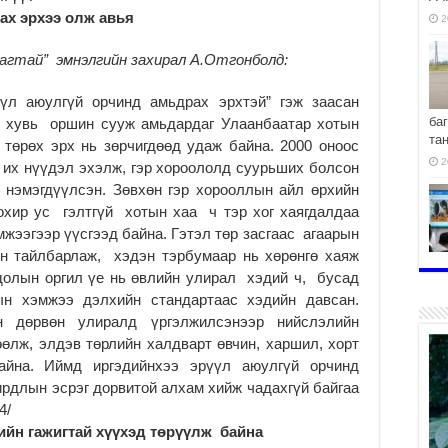
ах эрхээ олж авья
2
агтай” эмнэлгийн захирал А.Отгонболд:
үл аюулгүй орчинд амьдрах эрхтэй” гэж заасан
ба
үү хувь оршин сууж амьдардаг Улаанбаатар хотын
та
төрөх эрх нь зөрчигдөөд удаж байна. 2000 оноос
2
х их нүүдэл эхэлж, гэр хороололд суурьших болсон
с нэмэгдүүлсэн. Зөвхөн гэр хорооллын айл өрхийн
бохир ус гэлтгүй хотын хаа ч тэр хог хаягдалдаа
мжээгээр үүсгээд байна. Гэтэл төр засгаас агаарын
он тайлбарлаж, хэдэн тэрбумаар нь хөрөнгө хаяж
хо
долын оргил үе нь өвлийн улирал хэдий ч, бусад
2
ын хэмжээ дэлхийн стандартаас хэдийн давсан.
н дөрвөн улиралд үргэлжилсэнээр нийслэлийн
өлж, элдэв төрлийн халдварт өвчин, харшил, хорт
айна. Иймд иргэдийнхээ эрүүл аюулгүй орчинд
ирдлын эсрэг дорвитой алхам хийж чадахгүй байгаа
2
4/
гийн гажигтай хүүхэд төрүүлж байна