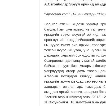
А.Отгонболд: Эрүүл орчинд амьдр
“Ирээдүйн хот” ТББ-ын гишүүн “Хат
-Монгол Улсын Үндсэн хуульд эрү
байдаг. Гэвч хүн амынх нь тал ил
иргэдийн эрүүл аюулгүй орчинд аж 
орон нутгийн иргэд нийслэлийг зори
нь нүүрс түлэх айл өрхийн тоог эр
түлсэн нүүрсний утаа, үнс нурам, 
дарагдаж, хөрсний бохирдолыг их хэ
бохирдолыг дан ганц утаатай холб
байгаа нь нууц биш. Агаарын бохир
улирлуудад агаар дахь тоосонцор
Агаарын бохирдол ийнхүү жилий
иргэдийн эрүүл мэндэд сөргөөр нөлө
хавдарын өвчлөл эрс нэмэгдэж б
амьдрах эрхийг зөрчиж, агаарын бох
Засгийн газрыг шүүхэд өгнө. /2012.1.2
Ж.Оюунбилэг:
10 эмэгтэйн 6 нь ур