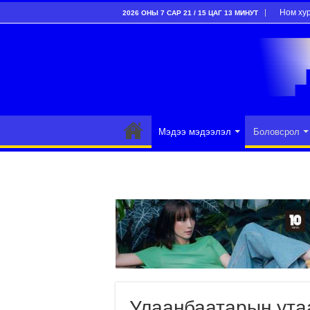
Ном ху
2026 ОНЫ 7 САР 21 / 15 ЦАГ 13 МИНУТ
Мэдээ мэдээлэл
Боловсрол
Улаанбаатарын утаа