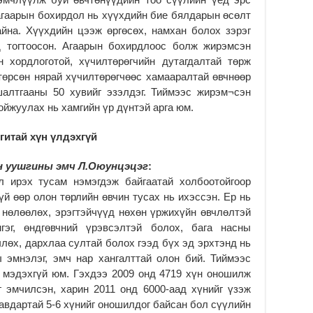
агаарын бохирдол нь хүүхдийн бие бялдарын өсөлт
йна. Хүүхдийн цээж өргөсөх, намхан болох зэрэг
 тогтоосон. Агаарын бохирдлоос болж жирэмсэн
 хордлоготой, хүчилтөрөгчийн дутагдалтай төрж
төрсөн нярай хүчилтөрөгчөөс хамааралтай өвчнөөр
шалтгааны 50 хувийг эзэлдэг. Тиймээс жирэм¬сэн
ойжуулах нь хамгийн үр дүнтэй арга юм.
гитай хүн үлдэхгүй
н уушгины эмч Л.Оюунцэцэг
:
л ирэх тусам нэмэгдэж байгаатай холбоотойгоор
үй өөр олон төрлийн өвчин тусах нь ихэссэн. Ер нь
нөлөөлөх, эрэгтэйчүүд нөхөн үржихүйн өвчлөлтэй
эг, өндгөвчний үрэвсэлтэй болох, бага насны
лөх, дархлаа султай болох гээд бүх эд эрхтэнд нь
 эмнэлэг, эмч нар хангалттай олон бий. Тиймээс
 мэдэхгүй юм. Гэхдээ 2009 онд 4719 хүн оношилж
 эмчилсэн, харин 2011 онд 6000-аад хүнийг үзэж
авдартай 5-6 хүнийг оношилдог байсан бол сүүлийн