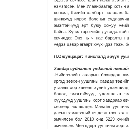
нэмэгдсэн. Мөн Улаанбаатар хотын 
хөгжил, биеийн хэлбэрт нөлөөлж ба
шинжүүд илрэх болсныг судлаачид
эмэгтэйчүүд эрт буюу хожуу үеийн
байна. Хүчилтөрөгчийн дутагдалтай 
өвчилдөг. Энэ нь ч нас баралтын 
үедээ цэвэр агаарт хүүх¬дээ тээж, б
Л.Оюунцэцэг: Нийслэлд эрүүл ууш
Хавдар судлалын үндэсний төвий
-Нийслэлийн агаарын бохирдол жи
иргэд зөвхөн уушгины хавдар төдийг
утааны хор хөнөөл хүний удамшилд 
болох, эмэгтэйчүүд удамшлын эмг
хүүхдүүд уушгины хорт хавдраар өвч
сөргөөр нөлөөлдөг. Манайд уушгины
улсын хэмжээний нэгдсэн тоог хэлж
эмчилсэн бол 2010 онд 5229 хүнийг
эмчилсэн. Мөн өдөрт уушгины хорт х