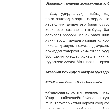
Агаарын чанарын мэргэжлийн алб
– Дээд удирдлагуудын нийтэд мэ
багасгачихаад агаарын бохирдол тө
хэрэгслийн дүгнэлтээр бараг буур
хориглосон хязгаарлалтын бүсэд ба
өөрчлөлт ороогүй. Манай багаж ний
хүний эрүүл мэндэд хамгийн их хор
нийслэлд аюулын хэмжээнд хүрсэн.
бохирдол тодорхой хэмжээгээр буур
300 дахин ихэсдэг. Хүхэрлэг хий х
нүүрснээс үүсдэг. Мөн нарийн ширхэг
Агаарын бохирдол багтраа үүсгэдэ
МУИС-ийн багш Ш.Лодойдамба:
–
Улаанбаатар хотын төлөвлөлт маш
Учир нь нийслэлийн байрлалын хув
гэнэ. Тэгэхээр хотын баруун хойд хэ
шиг уулын энгэр, орой хаана л зай т