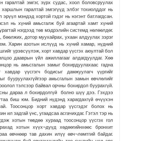
16
 гаралтай эмгэг, зүрх судас, хоол боловсруулах
2
, харшлын гаралтай эмгэгүүд элбэг тохиолддог нь
л эрүүл мэндэд хортой гэдэг нь нэгэнт батлагдсан.
На
исэл нь хүний амьсгалж буй агаартай хамт хүний
мэ
аж
урагтай нэгдээд төв мэдрэлийн системд нөлөөлдөг.
2
, бөөлжих, дотор муухайрах, ухаан алдуулах зэрэг
юм. Харин азотын ислүүд нь хүний хамар, нүдний
Үн
шгийг үрэвсүүлэж, хорт хавдар үүсгэх аюултай бол
2
илцоо дааврын үйл ажиллагааг алдагдуулдаг. Хөө
Үе
сонцор нь амьсгалын замыг бохирдуулахаас гадна
ба
 хавдар үүсгэгч бодисыг дамжуулагч үүргийг
ба
лыг бууруулахгүйгээр амьсгалын замын өвчлөлийг
2
роолол тэлсээр байвал орчны бохирдол буурахгүй.
Үн
лсны дараа л бохирдолгүй болно шүү дээ. Гэхдээ
мэ
утаа биш юм. Бидний нүдэнд харагдахгүй өчүүхэн
2
ай. Тоосонцор хорт хавдар үүсгэдэг болох нь
Тө
н ил задгай үнс, угаадсаа асгачихдаг. Гэтэл тэр нь
гдэж хотын төвдөө хураад тоосонцор үүсгэх гол
2
рахад хотын хүүх¬дүүд хөдөөгийнхөөс бронхит
раа өвчнөөр тав дахин илүү өвч¬лөмтгий байдаг.
эмчлүүлж буй өвчтөнүүдийн тоо сүүлийн үед эрс