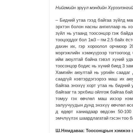
Нийгмийн эрүүл мэндийн Хүрээлэнгий
– Бидний утаа гээд байгаа зүйлд ма
эрхтэн болон насны ангиллаар нь хо
зүйл нь утаанд тоосонцор гэж байда
тооцогддог бол 1м3 – пм 2.5 байх ёст
дахин их, гэр хороолол орчмоор 2
мэргэжлийн хэмжүүрээр тогтоогоод 
ийм аюултай байна гэвэл хүний у
тоосонцор бодис нь хүний биед 3 зам
Хамгийн аюултай нь ургийн саадаг 
саадгүй нэвтэрдэгээрээ маш их аю
байгаа энэхүү хорт утаа нь бидний
байгааг та эрхбиш ойлгож байгаа бай
томуу гэх өвчлөл маш ихээр нэм
залуучуудын дунд энэхүү өвчлөл өс
д өдөрт ханиадаар өвдсөн 50-100
эмчлүүлэх шаардлагатай гэсэн тоо ба
Ш.Нямдаваа: Тоосонцрын хэмжээ э