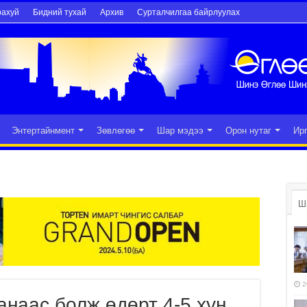
рахуй
Бидний тухай
Архив
Сурталчилгаа байрлуулах
Энтертайнмент
Зөвлөгөө
Шар мэдээ
Орон нутаг
Ир
Ш
2
наас болж өдөрт 4-5 хүн