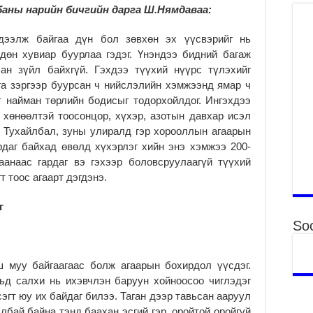
аны нарийн бичгийн дарга Ш.Нямдаваа:
Ха
за
дээлж байгаа дүн бол зөвхөн эх үүсвэрийг нь
үр
дөн хувиар буурлаа гэдэг. Үнэндээ бидний багаж
2
сан зүйл байхгүй. Гэхдээ түүхий нүүрс түлэхийг
Ус
га зэргээр буурсан ч нийслэлийн хэмжээнд ямар ч
ба
т найман төрлийн бодисыг тодорхойлдог. Ингэхдээ
сэ
 хөнөөлтэй тоосонцор, хүхэр, азотын давхар исэл
га
 Тухайлбал, зуны улиралд гэр хорооллын агаарын
2
даг байхад өвөлд хүхэрлэг хийн энэ хэмжээ 200-
31
аанаас гардаг вэ гэхээр боловсруулаагүй түүхий
үе
т тоос агаарт дэгдэнэ.
ба
2
г
Ая
Soc
2
Үе
 муу байгаагаас болж агаарын бохирдол үүсдэг.
хо
ьд салхи нь ихэвчлэн баруун хойноосоо чиглэдэг
ба
сэгт юу их байдаг билээ. Таган дээр тавьсан ааруул
2
албай байна тэнд баахан эсгий гэр, оройтой оройгүй