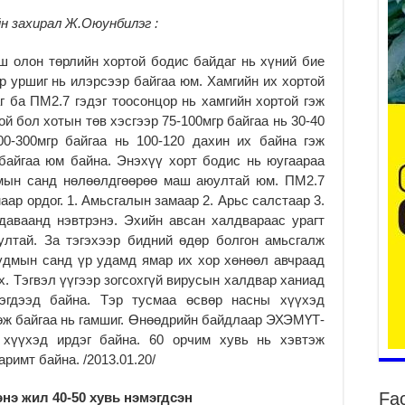
н захирал Ж.Оюунбилэг :
да
ш олон төрлийн хортой бодис байдаг нь хүний бие
2
р уршиг нь илэрсээр байгаа юм. Хамгийн их хортой
Тө
г ба ПМ2.7 гэдэг тоосонцор нь хамгийн хортой гэж
то
ой бол хотын төв хэсгээр 75-100мгр байгаа нь 30-40
2
00-300мгр байгаа нь 100-120 дахин их байна гэж
“Э
байгаа юм байна. Энэхүү хорт бодис нь юугаараа
хө
дмын санд нөлөөлдгөөрөө маш аюултай юм. ПМ2.7
2
аар ордог. 1. Амьсгалын замаар 2. Арьс салстаар 3.
даваанд нэвтрэнэ. Эхийн авсан халдвараас урагт
“Ж
ултай. За тэгэхээр бидний өдөр болгон амьсгалж
2
 удмын санд үр удамд ямар их хор хөнөөл авчраад
Б.
х. Тэгвэл үүгээр зогсохгүй вирусын халдвар ханиад
за
эгдээд байна. Тэр тусмаа өсвөр насны хүүхэд
за
өж байгаа нь гамшиг. Өнөөдрийн байдлаар ЭХЭМҮТ-
2
 хүүхэд ирдэг байна. 60 орчим хувь нь хэвтэж
Б.
римт байна. /2013.01.20/
чи
бо
Fa
нэ жил 40-50 хувь нэмэгдсэн
2