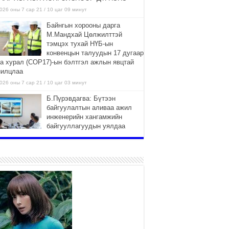
026 оны 7 сар 21 / 10 цаг 09 минут
Байнгын хорооны дарга
М.Мандхай Цөлжилттэй
тэмцэх тухай НҮБ-ын
конвенцын талуудын 17 дугаар
га хурал (СОР17)-ын бэлтгэл ажлын явцтай
нилцлаа
026 оны 7 сар 21 / 10 цаг 03 минут
Б.Пүрэвдагва: Бүтээн
байгуулалтын аливаа ажил
инженерийн хангамжийн
байгууллагуудын уялдаа
лбоогүйгээс саатах ёсгүй
026 оны 7 сар 20 / 17 цаг 21 минут
“Сэлбэ 20 минутын хот”
төслийн анхны 12 давхар
барилгын үндсэн карказ,
цутгалтын ажил дууслаа
026 оны 7 сар 20 / 17 цаг 17 минут
Мопед, скүүтер, тэдгээртэй
адилтгах үзүүлэлт бүхий