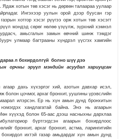
Мо
 Ядаж хотын төв хэсэг нь дөрвөн талаараа уулаар
“Д
айрладаг. Ингэхээр уулын орой дээр буусан гэр
ба
азрын хотгор хэсэг рүүгээ орж хотын төв хэсэгт
2
эрүүл мэндэд сөрөг нөлөө үзүүлж, зүрхний хэмнэл
Ша
хурдасч, амьсгалын замын өвчний шинж тэмдэг
тө
буурч улмаар багтрааны хүндрэл үүсгэх хамгийн
ши
2
Үн
дараа л бохирдолгүй болно шүү дээ
ша
ын орчны эрүүл мэндийн асуудал хариуцсан
Ул
га
2
 агаар дахь хүхэрлэг хий, азотын давхар исэл,
Ни
мж болон цочмог, архаг бронхит, уушгины үрэвслийн
ир
маарал илэрсэн. Ер нь хүн амын дунд бронхитын
2
 нэмэгдэх хандлагатай байна. Энэ нь агаарын
Хү
Мөн хүүхэд болон 65-аас дээш насныхны дархлаа
үр
булаториор бүртгэгдсэн агаарын бохирдлоос
2
лийг бронхит, архаг бронхит, астма, ларингитийн
 бохирдол ихтэй газар амьдардаг хүн амын дунд
Тө