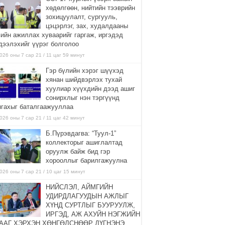
хөдөлгөөн, нийтийн тээврийн
зохицуулалт, сургууль,
цэцэрлэг, зах, худалдааны
вийн ажиллах хуваарийг гаргаж, иргэдэд
дээлэхийг үүрэг болголоо
026 оны 7 сар 21 / 11 цаг 59 минут
Гэр бүлийн хэрэг шүүхэд
хянан шийдвэрлэх тухай
хуулиар хүүхдийн дээд ашиг
сонирхлыг нэн тэргүүнд
нгахыг баталгаажууллаа
026 оны 7 сар 21 / 11 цаг 42 минут
Б.Пүрэвдагва: “Туул-1”
коллекторыг ашиглалтад
оруулж байж бид гэр
хорооллыг барилгажуулна
026 оны 7 сар 21 / 10 цаг 15 минут
НИЙСЛЭЛ, АЙМГИЙН
УДИРДЛАГУУДЫН АЖЛЫГ
ХҮНД СУРТЛЫГ БУУРУУЛЖ,
ИРГЭД, АЖ АХУЙН НЭГЖИЙН
ААГ ХЭРХЭН ХӨНГӨЛСНӨӨР ДҮГНЭНЭ