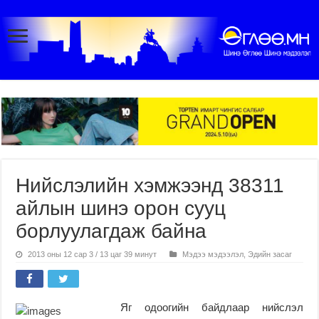
Нийслэлийн хэмжээнд 38311
айлын шинэ орон сууц
борлуулагдаж байна
2013 оны 12 сар 3 / 13 цаг 39 минут
Мэдээ мэдээлэл
,
Эдийн засаг
Яг одоогийн байдлаар нийслэл