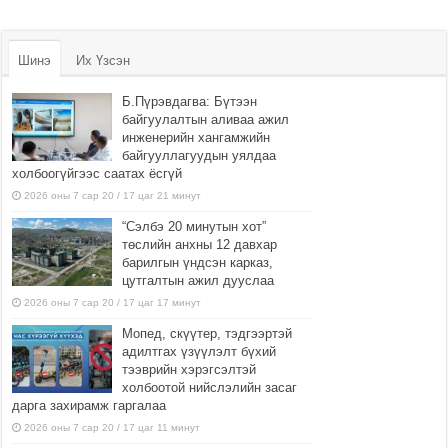
Шинэ
Их Үзсэн
Б.Пүрэвдагва: Бүтээн
байгуулалтын аливаа ажил
инженерийн хангамжийн
байгууллагуудын уялдаа
холбоогүйгээс саатах ёсгүй
2026 оны 7 сар 20 / 17 цаг 21 минут
“Сэлбэ 20 минутын хот”
төслийн анхны 12 давхар
барилгын үндсэн карказ,
цутгалтын ажил дууслаа
2026 оны 7 сар 20 / 17 цаг 17 минут
Мопед, скүүтер, тэдгээртэй
адилтгах үзүүлэлт бүхий
тээврийн хэрэгсэлтэй
холбоотой нийслэлийн засаг
дарга захирамж гаргалаа
2026 оны 7 сар 20 / 17 цаг 11 минут