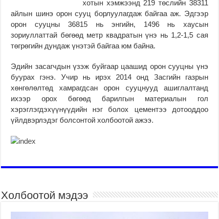
хотын хэмжээнд 219 төслийн 38311
айлын шинэ орон сууц борлуулагдаж байгаа аж. Эдгээр
орон сууцны 36815 нь энгийн, 1496 нь хаусын
зориуллаттай бөгөөд метр квадратын үнэ нь 1,2-1,5 сая
төгрөгийн дундаж үнэтэй байгаа юм байна.
Эдийн засагчдын үзэж буйгаар цаашид орон сууцны үнэ
буурах гэнэ. Учир нь ирэх 2014 онд Засгийн газрын
хөнгөлөлтөд хамрагдсан орон сууцнууд ашиглалтанд
ихээр орох бөгөөд барилгын материалын гол
хэрэглэгдэхүүнүүдийн нэг болох цементээ дотооддоо
үйлдвэрлэдэг болсонтой холбоотой ажээ.
Холбоотой мэдээ