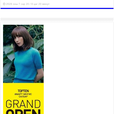
2026 оны 7 сар 20 / 9 цаг 20 минут
Хан-Уул дүүрэг, Чингисийн
өргөн чөлөөний ус зайлуулах
шугам хоолойн ажил 80
хувьтай үргэлжилж байна
2026 оны 7 сар 20 / 9 цаг 14 минут
Усархаг аадар бороо орж
байгаа тул аюулгүй байдлаа
хангаж, үер усны аюулаас
сэрэмжлэхийг нийслэлийн
Онцгой байдлын газраас анхааруулж байна
2026 оны 7 сар 20 / 9 цаг 09 минут
311 алба хаагч, 119 техник хэрэгсэлтэй ажиллаж
үер усны аюул, болзошгүй эрсдэлээс сэргийлж
байна
2026 оны 7 сар 20 / 9 цаг 05 минут
Аяллаа зөв төлөвлөхийг иргэдэд зөвлөж байна
2026 оны 7 сар 16 / 11 цаг 50 минут
Үер усны болзошгүй аюулаас сэргийлж,
холбогдох байгууллагууд өндөржүүлсэн бэлэн