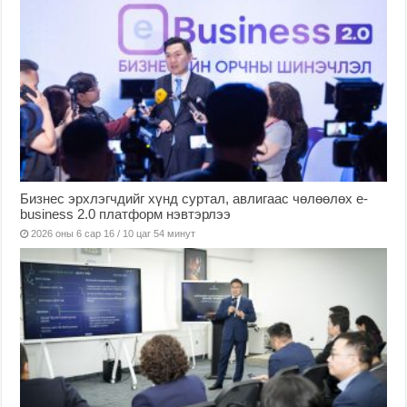
Бизнес эрхлэгчдийг хүнд суртал, авлигаас чөлөөлөх е-
business 2.0 платформ нэвтэрлээ
2026 оны 6 сар 16 / 10 цаг 54 минут