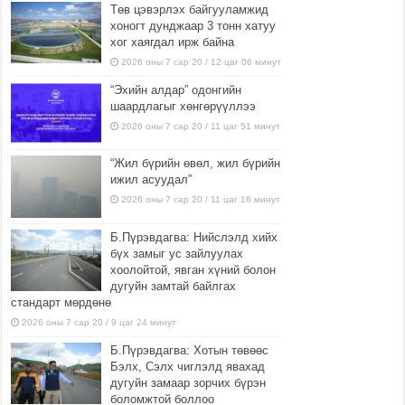
Төв цэвэрлэх байгууламжид
хоногт дунджаар 3 тонн хатуу
хог хаягдал ирж байна
2026 оны 7 сар 20 / 12 цаг 06 минут
“Эхийн алдар” одонгийн
шаардлагыг хөнгөрүүллээ
2026 оны 7 сар 20 / 11 цаг 51 минут
“Жил бүрийн өвөл, жил бүрийн
ижил асуудал”
2026 оны 7 сар 20 / 11 цаг 16 минут
Б.Пүрэвдагва: Нийслэлд хийх
бүх замыг ус зайлуулах
хоолойтой, явган хүний болон
дугуйн замтай байлгах
стандарт мөрдөнө
2026 оны 7 сар 20 / 9 цаг 24 минут
Б.Пүрэвдагва: Хотын төвөөс
Бэлх, Сэлх чиглэлд явахад
дугуйн замаар зорчих бүрэн
боломжтой боллоо