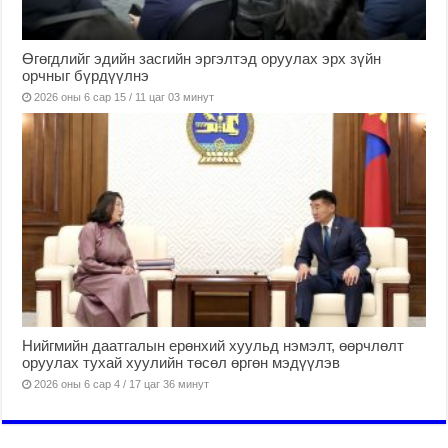
Өгөгдлийг эдийн засгийн эргэлтэд оруулах эрх зүйн
орчныг бүрдүүлнэ
2026 оны 6 сар 15 / 11 цаг 03 минут
Нийгмийн даатгалын ерөнхий хуульд нэмэлт, өөрчлөлт
оруулах тухай хуулийн төсөл өргөн мэдүүлэв
2026 оны 6 сар 4 / 17 цаг 36 минут